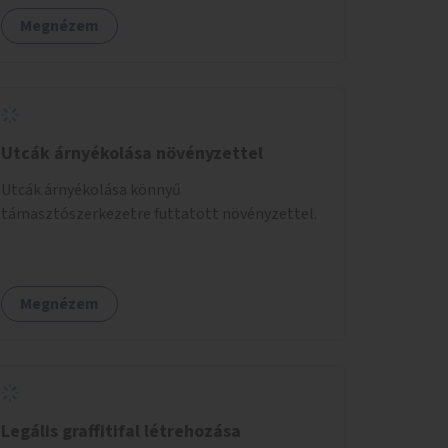
Megnézem
Utcák árnyékolása növényzettel
Utcák árnyékolása könnyű
támasztószerkezetre futtatott növényzettel.
Megnézem
Legális graffitifal létrehozása