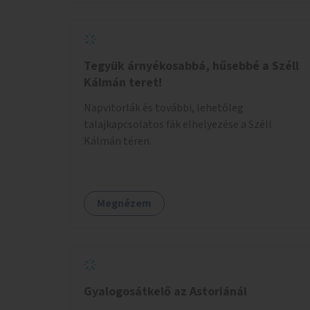
Tegyük árnyékosabbá, hűsebbé a Széll
Kálmán teret!
Napvitorlák és további, lehetőleg
talajkapcsolatos fák elhelyezése a Széll
Kálmán téren.
Megnézem
Gyalogosátkelő az Astoriánál