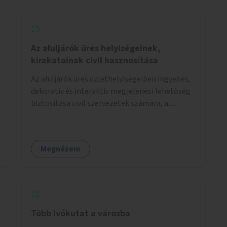
Az aluljárók üres helyiségeinek,
kirakatainak civil hasznosítása
Az aluljárók üres üzlethelyiségeiben ingyenes,
dekoratív és interaktív megjelenési lehetőség
biztosítása civil szervezetek számára, a
társadalmi felelősségvállalás jegyében. A cél,
hogy közérdekű, segítő tevékenységeket
mutassanak be látványos, gondolatébresztő
Megnézem
formában, például rajzokkal, kérdésekkel,
üzenetküldési lehetőséggel vagy
akciónapokkal – bérleti és közüzemi díjak
nélkül, a jelenlegi elhanyagolt állapot helyett.
Több ivókutat a városba