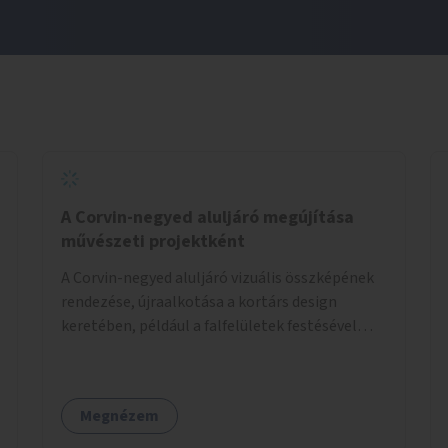
A Corvin-negyed aluljáró megújítása
művészeti projektként
A Corvin-negyed aluljáró vizuális összképének
rendezése, újraalkotása a kortárs design
keretében, például a falfelületek festésével
vagy kiállítóterek létesítésével, amelyekben
kortárs designerek, művészek, tervezők
alkotásai, termékei jelenhetnének meg
Megnézem
alkalmat adva a bemutatkozásra, szélesebb
körben való ismertségre.