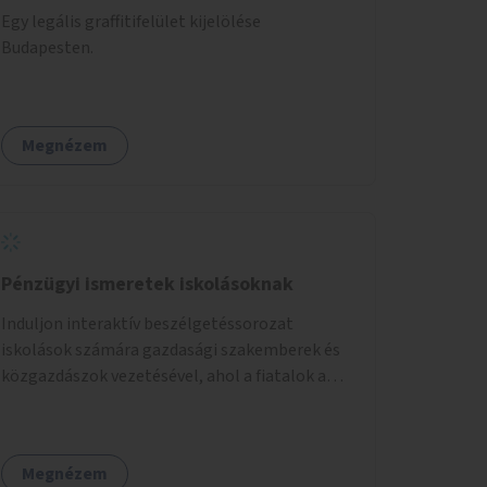
Egy legális graffitifelület kijelölése
Budapesten.
Megnézem
Pénzügyi ismeretek iskolásoknak
Induljon interaktív beszélgetéssorozat
iskolások számára gazdasági szakemberek és
közgazdászok vezetésével, ahol a fiatalok a
pénzügyi-gazdasági alapismeretekkel
kapcsolatban tájékozódhatnak. A program
többalkalmas lenne, heti rendszerességgel
Megnézem
tartanák iskolai csoportok számára,