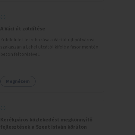
A Váci út zöldítése
Zöldfelület létrehozása a Váci út újlipótvárosi
szakaszán a Lehel utcától kifelé a fasor mentén
beton feltörésével.
Megnézem
Kerékpáros közlekedést megkönnyítő
fejlesztések a Szent István körúton