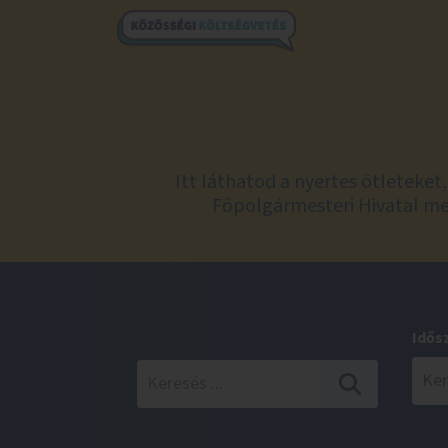
Itt láthatod a nyertes ötleteke
Főpolgármesteri Hivatal meg
Idős