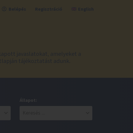
Belépés
Regisztráció
English
kapott javaslatokat, amelyeket a
tlapján tájékoztatást adunk.
Állapot: