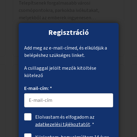
Telepítsenek forgalmasabb városi
csomópontokra, parkokba ivókutakat,
melyekből az emberek ingyenesen
fogyaszthatnak ivóvizet. A keretösszegből
Regisztráció
nagyjából 25 ivókút telepítése lehetséges.
Megnézem
Add meg az e-mail-címed, és elküldjük a
belépéshez szükséges linket.
A csillaggal jelölt mezők kitöltése
kötelező
Közösségi kertek létrehozása
E-mail-cím: *
Nem használt kerületi vagy fővárosi telkeken
közösségi kertek létrehozása, amit a helyi
közösség tart fenn a továbbiakban.
Elolvastam és elfogadom az
adatkezelési tájékoztatót
. *