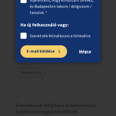
Kijelentem, hogy elmúltam 14 éves,
Megnézem
és Budapesten lakom / dolgozom /
tanulok. *
Ha új felhasználó vagy:
A Boráros tér zöldítése
Szeretnék feliratkozni a hírlevélre.
Minél több árnyékot adó zöld növény, fák,
bokrok elhelyezése a Boráros téren.
E-mail küldése
Mégse
Megnézem
Üres lakások felújítása és bérbeadása
hajléktalansággal küzdőknek