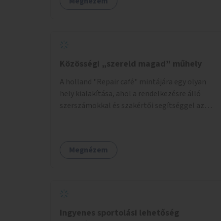
Megnézem
Közösségi „szereld magad” műhely
A holland "Repair café" mintájára egy olyan
hely kialakítása, ahol a rendelkezésre álló
szerszámokkal és szakértői segítséggel az
ember maga megjavíthat elromlott tárgyakat.
A műhely egyben találkozóhely is, lehetőség
arra, hogy a közösség tagjai is segítsenek
Megnézem
egymásnak, megosszák tudásukat.
Ingyenes sportolási lehetőség