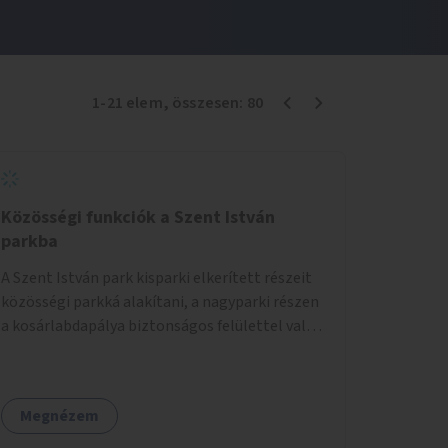
1
-
21
elem
, összesen:
80
Közösségi funkciók a Szent István
parkba
A Szent István park kisparki elkerített részeit
közösségi parkká alakítani, a nagyparki részen
a kosárlabdapálya biztonságos felülettel való
burkolása.
Megnézem