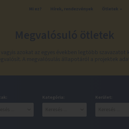
Mi ez?
Hírek, rendezvények
Ötletek
Megvalósuló ötletek
t, vagyis azokat az egyes években legtöbb szavazatot 
valósít. A megvalósulás állapotáról a projektek ada
zak:
Kategória:
Kerület: