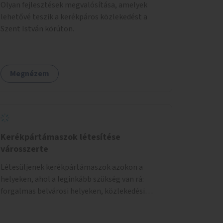
Olyan fejlesztések megvalósítása, amelyek
lehetővé teszik a kerékpáros közlekedést a
Szent István körúton.
Megnézem
Kerékpártámaszok létesítése
városszerte
Létesüljenek kerékpártámaszok azokon a
helyeken, ahol a leginkább szükség van rá:
forgalmas belvárosi helyeken, közlekedési
csomópontokban, közintézmények, boltok
előtt.