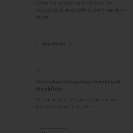
Létesüljön az Astoriánál a Rákóczi utat
keresztező gyalogosátkelő, mert nagy igény
van rá.
Megnézem
Jól kivilágított gyalogátkelőhelyek
kialakítása
Rosszul kivilágított gyalogátkelőhelyek
közvilágításának fejlesztése.