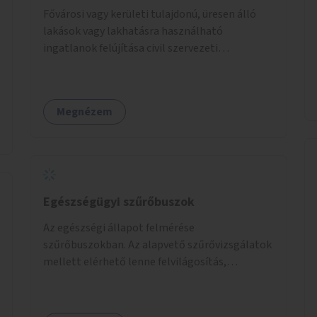
Fővárosi vagy kerületi tulajdonú, üresen álló
lakások vagy lakhatásra használható
ingatlanok felújítása civil szervezeti
segítséggel és az érintettek önkéntes
munkájával, majd a kialakított lakások,
lakóegységek bérbeadása rászorulók számára.
Megnézem
Egészségügyi szűrőbuszok
Az egészségi állapot felmérése
szűrőbuszokban. Az alapvető szűrővizsgálatok
mellett elérhető lenne felvilágosítás,
egészségügyi tanácsadás, a szexuális úton
terjedő betegségek szűrése és a
szenvedélybetegek támogatása.