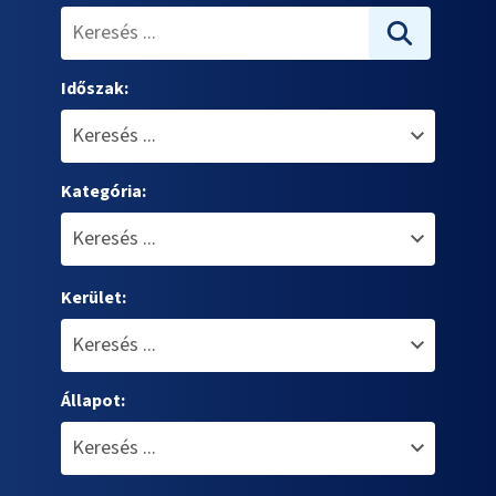
Időszak:
Kategória:
Kerület:
Állapot: