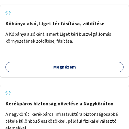
Kőbánya alsó, Liget tér fásítása, zöldítése
A Kőbánya alsóként ismert Liget téri buszvégállomás
környezetének zöldítése, fásítása.
Megnézem
Kerékpáros biztonság növelése a Nagykörúton
A nagykörúti kerékpáros infrastruktúra biztonságosabbá
tétele különböző eszközökkel, például fizikai elválasztó
elemekkel.