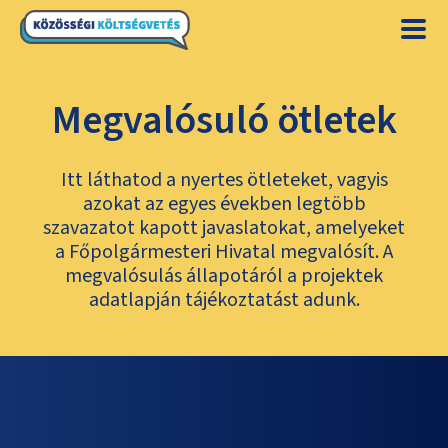
Megvalósuló ötletek
Itt láthatod a nyertes ötleteket, vagyis
azokat az egyes években legtöbb
szavazatot kapott javaslatokat, amelyeket
a Főpolgármesteri Hivatal megvalósít. A
megvalósulás állapotáról a projektek
adatlapján tájékoztatást adunk.