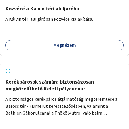
Közvécé a Kálvin téri aluljáróba
A Kálvin téri aluljáróban közvécé kialakítása.
Megnézem
Kerékpárosok számára biztonságosan
megközelíthető Keleti pályaudvar
A biztonságos kerékpáros átjárhatóság megteremtése a
Baross tér - Fiumei út kereszteződésben, valamint a
Bethlen Gábor utcánál a Thököly útról való balra
kanyarodás biztosítása a Festetics György utca irányába.