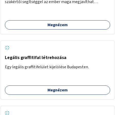
szakértői segítséggel az ember maga megjavíthat
elromlott tárgyakat. A műhely egyben találkozóhely is,
lehetőség arra, hogy a közösség tagjai is segítsenek
egymásnak, megosszák tudásukat.
Megnézem
Legális graffitifal létrehozása
Egy legális graffitifelület kijelölése Budapesten.
Megnézem