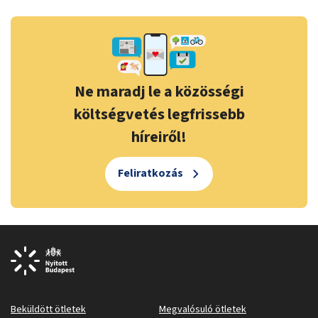
Ne maradj le a közösségi
költségvetés legfrissebb
híreiről!
Feliratkozás
Beküldött ötletek
Megvalósuló ötletek