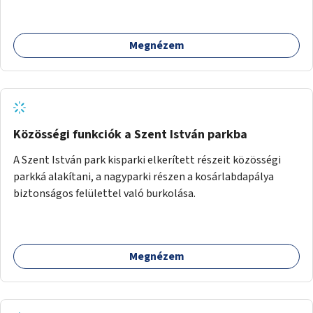
üzleti partnereknél kedvezményekre, ajándékokra válthat a
felhasználó.
Megnézem
Közösségi funkciók a Szent István parkba
A Szent István park kisparki elkerített részeit közösségi
parkká alakítani, a nagyparki részen a kosárlabdapálya
biztonságos felülettel való burkolása.
Megnézem