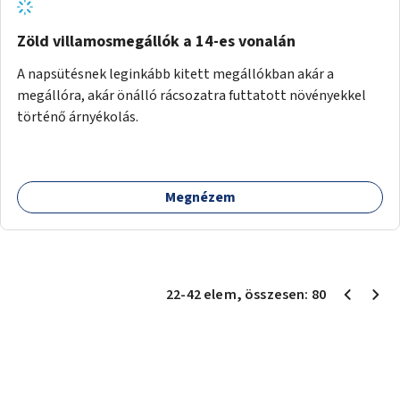
Zöld villamosmegállók a 14-es vonalán
A napsütésnek leginkább kitett megállókban akár a
megállóra, akár önálló rácsozatra futtatott növényekkel
történő árnyékolás.
Megnézem
22
-
42
elem
, összesen:
80