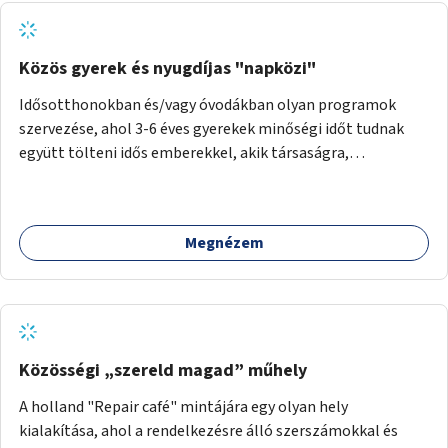
Közös gyerek és nyugdíjas "napközi"
Idősotthonokban és/vagy óvodákban olyan programok
szervezése, ahol 3-6 éves gyerekek minőségi időt tudnak
együtt tölteni idős emberekkel, akik társaságra,
beszélgetésre vágynak.
Megnézem
Közösségi „szereld magad” műhely
A holland "Repair café" mintájára egy olyan hely
kialakítása, ahol a rendelkezésre álló szerszámokkal és