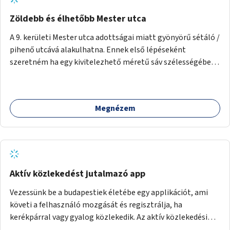
Zöldebb és élhetőbb Mester utca
A 9. kerületi Mester utca adottságai miatt gyönyörű sétáló /
pihenő utcává alakulhatna. Ennek első lépéseként
szeretném ha egy kivitelezhető méretű sáv szélességében
a beton helyén ládás, vagy a földbe ültetett növényzet
lenne, praktikusan a járda és az autós sáv találkozásánál, a
platán fák között. A lakók, boltok és vendéglátó helyek
Megnézem
együttműködését kérnénk abban, hogy ez a zöld sáv ne
pusztuljon ki, és megtartsa azt a jó hangulatot, amiből már
könnyebb lesz elképzelni a következő lépést egészen
addig, amíg komolyabb forgalomcsillapítások és zöldítések
nem létesülnek a Mester utcában.
Aktív közlekedést jutalmazó app
Vezessünk be a budapestiek életébe egy applikációt, ami
követi a felhasználó mozgását és regisztrálja, ha
kerékpárral vagy gyalog közlekedik. Az aktív közlekedési
formákat virtuálisan jutalmazza, amit az együttműködő