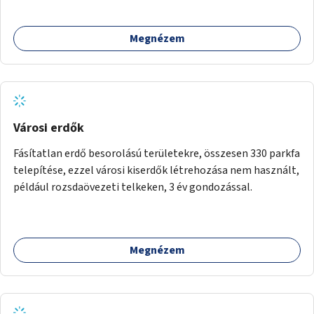
használhatók. Civilek bevonása a fenntartásba.
Megnézem
Városi erdők
Fásítatlan erdő besorolású területekre, összesen 330 parkfa
telepítése, ezzel városi kiserdők létrehozása nem használt,
például rozsdaövezeti telkeken, 3 év gondozással.
Megnézem