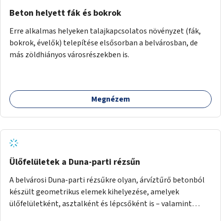
Beton helyett fák és bokrok
Erre alkalmas helyeken talajkapcsolatos növényzet (fák,
bokrok, évelők) telepítése elsősorban a belvárosban, de
más zöldhiányos városrészekben is.
Megnézem
Ülőfelületek a Duna-parti rézsűn
A belvárosi Duna-parti rézsűkre olyan, árvíztűrő betonból
készült geometrikus elemek kihelyezése, amelyek
ülőfelületként, asztalként és lépcsőként is – valamint
néhány esetben extra funkcióval (kutyaitató, grill) –