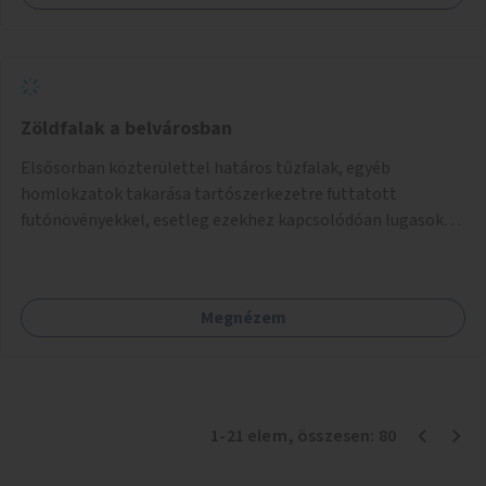
Zöldfalak a belvárosban
Elsősorban közterülettel határos tűzfalak, egyéb
homlokzatok takarása tartószerkezetre futtatott
futónövényekkel, esetleg ezekhez kapcsolódóan lugasok
kialakítása. Ezzel olyan belvárosi helyszíneken növelhető a
zöldfelületek mennyisége, ahol helyhiány miatt másra
nincs lehetőség.
Megnézem
1
-
21
elem
, összesen:
80