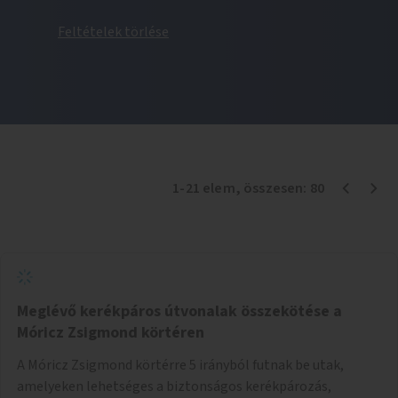
Feltételek törlése
1
-
21
elem
, összesen:
80
Meglévő kerékpáros útvonalak összekötése a
Móricz Zsigmond körtéren
A Móricz Zsigmond körtérre 5 irányból futnak be utak,
amelyeken lehetséges a biztonságos kerékpározás,