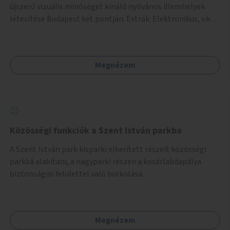
újszerű vizuális minőséget kínáló nyilvános illemhelyek
létesítése Budapest két pontján. Extrák: Elektronikus, okos
fizetési lehetőség vagy ingyenesség; újszerű fenntartási
konstrukció kidolgozása; egyéb kapcsolt szolgáltatások
(pl. ivókút, telefontöltés).
Megnézem
Közösségi funkciók a Szent István parkba
A Szent István park kisparki elkerített részeit közösségi
parkká alakítani, a nagyparki részen a kosárlabdapálya
biztonságos felülettel való burkolása.
Megnézem