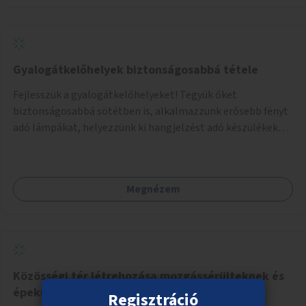
Gyalogátkelőhelyek biztonságosabbá tétele
Fejlesszük a gyalogátkelőhelyeket! Tegyük őket
biztonságosabbá sötétben is, alkalmazzunk erősebb fényt
adó lámpákat, helyezzünk ki hangjelzést adó készülékeket
és taktilis jelzéseket a vakok és gyengénlátók számára.
Megnézem
Közösségi tér létrehozása mozgássérülteknek és
épeknek
Regisztráció