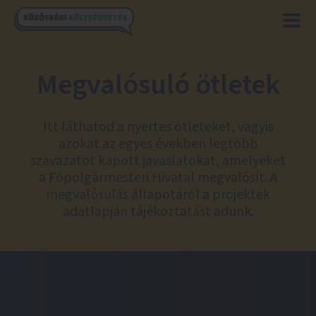
Megvalósuló ötletek
Itt láthatod a nyertes ötleteket, vagyis
azokat az egyes években legtöbb
szavazatot kapott javaslatokat, amelyeket
a Főpolgármesteri Hivatal megvalósít. A
megvalósulás állapotáról a projektek
adatlapján tájékoztatást adunk.