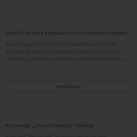
Felnőtt Autista Szabadidős és Kulturális Központ
Az első hazai Felnőtt Autista Szabadidős és Kulturális
Központ létrehozása a fővárosban, ahol az alapszintű
oktatásból, továbbképzésből és a felsőoktatásból kikerülő
autista fiatalok élethosszig tartó támogatásra és
közösségekre találhatnak.
Megnézem
Közösségi „szereld magad” műhely
A holland "Repair café" mintájára egy olyan hely