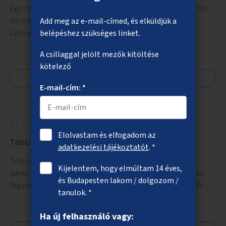
Egy minimum 300 négyzetméteres közösségi és sport tér
létrehozása, ahol mozgássérültek és demenciában
Add meg az e-mail-címed, és elküldjük a
szenvedők találkozhatnak és sportolhatnak együtt
belépéshez szükséges linket.
épekkel. Elsősorban egy pétanque pálya létrehozása lenne
A csillaggal jelölt mezők kitöltése
célszerű, amit a legtöbb mozgásában korlátozott ember is
kötelező
tud játszani, fontos, hogy a téren legyenek formájukban,
Megnézem
hangulatukban elkülönülő pontok, mezítlábas ösvények, az
E-mail-cím: *
egész legyen zöld és üdítő hangulatú.
Elolvastam és elfogadom az
Több ivókutat a városba
adatkezelési tájékoztatót
. *
Telepítsenek forgalmasabb városi csomópontokra,
Kijelentem, hogy elmúltam 14 éves,
parkokba ivókutakat, melyekből az emberek ingyenesen
és Budapesten lakom / dolgozom /
fogyaszthatnak ivóvizet. A keretösszegből nagyjából 25
tanulok. *
ivókút telepítése lehetséges.
Ha új felhasználó vagy: