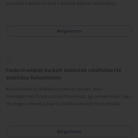
azonban a körtérre érve a Bartók Béla út kivételével
mindegyik kerékpáros útvonal megszakad. Alakítsuk ki a
kerékpáros útvonalak összekötését!
Megnézem
Funkció nélküli burkolt felületek zöldfelületté
alakítása Kelenföldön
Kelenföldön is található számos terület, ahol
feleslegesnek tűnik a szilárd burkolat, így annak teljes vagy
részleges elbontásával új zöldfelületeket hozhatnánk
létre. Ilyenek például az Etele út 19. és Mérnök utca 32.
közötti, vagy a Fraknó utca 22/b és a Bártfai utca közötti
aszfaltos területek.
Megnézem