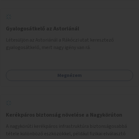
Gyalogosátkelő az Astoriánál
Létesüljön az Astoriánál a Rákóczi utat keresztező
gyalogosátkelő, mert nagy igény van rá.
Megnézem
Kerékpáros biztonság növelése a Nagykörúton
A nagykörúti kerékpáros infrastruktúra biztonságosabbá
tétele különböző eszközökkel, például fizikai elválasztó