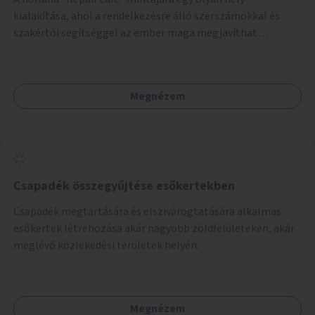
kialakítása, ahol a rendelkezésre álló szerszámokkal és
szakértői segítséggel az ember maga megjavíthat
elromlott tárgyakat. A műhely egyben találkozóhely is,
lehetőség arra, hogy a közösség tagjai is segítsenek
egymásnak, megosszák tudásukat.
Megnézem
Csapadék összegyűjtése esőkertekben
Csapadék megtartására és elszivárogtatására alkalmas
esőkertek létrehozása akár nagyobb zöldfelületeken, akár
meglévő közlekedési területek helyén.
Megnézem