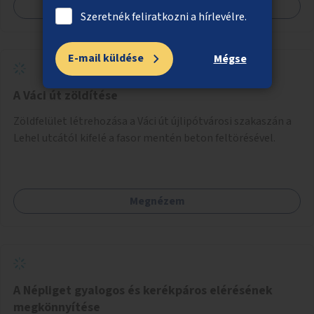
Megnézem
Szeretnék feliratkozni a hírlevélre.
E-mail küldése
Mégse
A Váci út zöldítése
Zöldfelület létrehozása a Váci út újlipótvárosi szakaszán a
Lehel utcától kifelé a fasor mentén beton feltörésével.
Megnézem
A Népliget gyalogos és kerékpáros elérésének
megkönnyítése