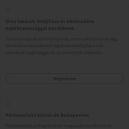
Üres lakások felújítása és bérbeadása
hajléktalansággal küzdőknek
Fővárosi vagy kerületi tulajdonú, üresen álló lakások vagy
lakhatásra használható ingatlanok felújítása civil
szervezeti segítséggel és az érintettek önkéntes
munkájával, majd a kialakított lakások, lakóegységek
bérbeadása rászorulók számára.
Megnézem
Példamutató közvécék Budapesten
Példamutató, a meglévőknél magasabb komfortot és