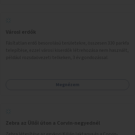
Városi erdők
Fásítatlan erdő besorolású területekre, összesen 330 parkfa
telepítése, ezzel városi kiserdők létrehozása nem használt,
például rozsdaövezeti telkeken, 3 év gondozással.
Megnézem
Zebra az Üllői úton a Corvin-negyednél
Zebra létesítése az egykori Kilián laktanya és a Corvin-