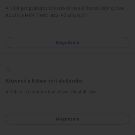
A Népliget gyalogos és kerékpáros elérésének könnyítése
Kőbánya felől (Fertő utca, Kőbányai út).
Megnézem
Közvécé a Kálvin téri aluljáróba
A Kálvin téri aluljáróban közvécé kialakítása.
Megnézem