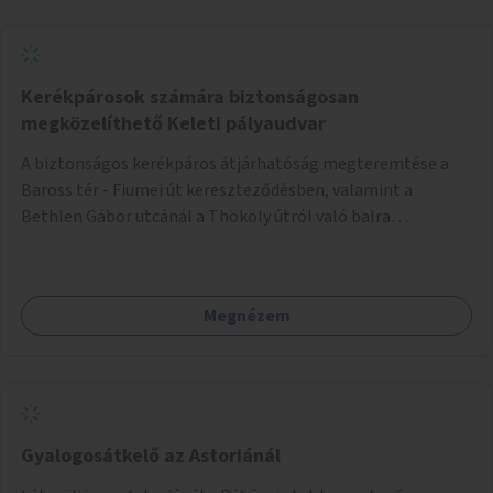
Kerékpárosok számára biztonságosan
megközelíthető Keleti pályaudvar
A biztonságos kerékpáros átjárhatóság megteremtése a
Baross tér - Fiumei út kereszteződésben, valamint a
Bethlen Gábor utcánál a Thököly útról való balra
kanyarodás biztosítása a Festetics György utca irányába.
Megnézem
Gyalogosátkelő az Astoriánál