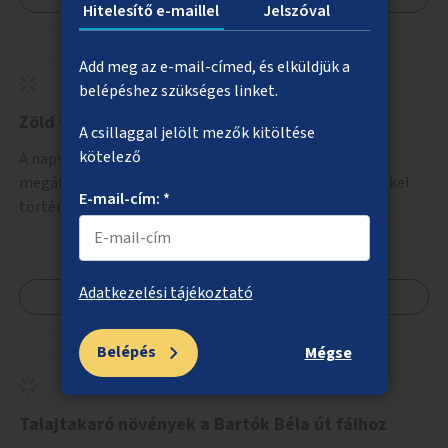
Hitelesítő e-maillel
Jelszóval
Add meg az e-mail-címed, és elküldjük a
belépéshez szükséges linket.
Zöld villamosmegállók a 14-es vonalán
A csillaggal jelölt mezők kitöltése
kötelező
A napsütésnek leginkább kitett megállókban akár a
megállóra, akár önálló rácsozatra futtatott növényekkel
E-mail-cím: *
történő árnyékolás.
Adatkezelési tájékoztató
Megnézem
Belépés
Mégse
Talajtakaró növények a Bartók Béla út fáihoz