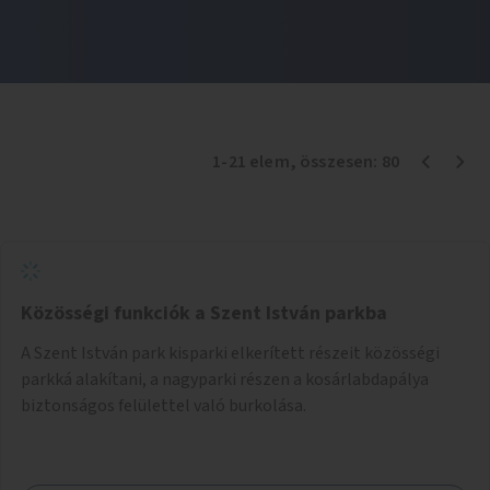
1
-
21
elem
, összesen:
80
Közösségi funkciók a Szent István parkba
A Szent István park kisparki elkerített részeit közösségi
parkká alakítani, a nagyparki részen a kosárlabdapálya
biztonságos felülettel való burkolása.