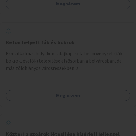
Megnézem
Beton helyett fák és bokrok
Erre alkalmas helyeken talajkapcsolatos növényzet (fák,
bokrok, évelők) telepítése elsősorban a belvárosban, de
más zöldhiányos városrészekben is.
Megnézem
Köztéri piszoárok létesítése kísérleti jelleggel