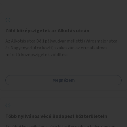
Zöld középszigetek az Alkotás utcán
Az Alkotás utca Déli pályaudvar melletti (Városmajor utca
és Nagyenyed utca közti) szakaszán az erre alkalmas
méretű középszigetek zöldítése.
Megnézem
Több nyilvános vécé Budapest közterületein
További két nyilvános vécé létesítése olyan helyszíneken,