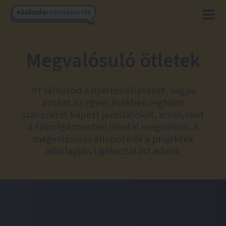
Megvalósuló ötletek
Itt láthatod a nyertes ötleteket, vagyis
azokat az egyes években legtöbb
szavazatot kapott javaslatokat, amelyeket
a Főpolgármesteri Hivatal megvalósít. A
megvalósulás állapotáról a projektek
adatlapján tájékoztatást adunk.