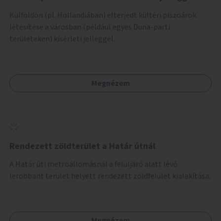
Külföldön (pl. Hollandiában) elterjedt kültéri piszoárok
létesítése a városban (például egyes Duna-parti
területeken) kísérleti jelleggel.
Megnézem
Rendezett zöldterület a Határ útnál
A Határ úti metróállomásnál a felüljáró alatt lévő
lerobbant terület helyett rendezett zöldfelület kialakítása.
Megnézem