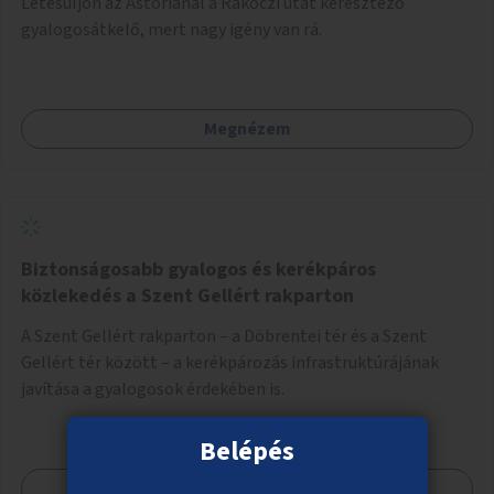
Létesüljön az Astoriánál a Rákóczi utat keresztező
gyalogosátkelő, mert nagy igény van rá.
Megnézem
Biztonságosabb gyalogos és kerékpáros
közlekedés a Szent Gellért rakparton
A Szent Gellért rakparton – a Döbrentei tér és a Szent
Gellért tér között – a kerékpározás infrastruktúrájának
javítása a gyalogosok érdekében is.
Belépés
Megnézem