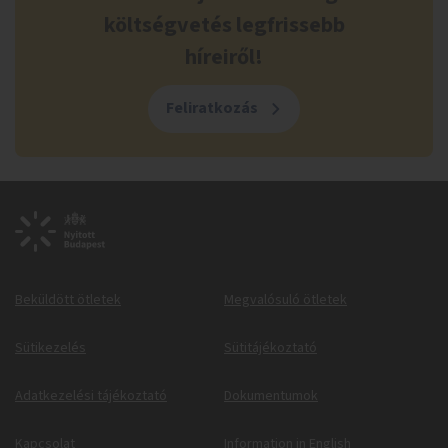
költségvetés legfrissebb
híreiről!
Feliratkozás
Beküldött ötletek
Megvalósuló ötletek
Sütikezelés
Sütitájékoztató
Adatkezelési tájékoztató
Dokumentumok
Kapcsolat
Information in English