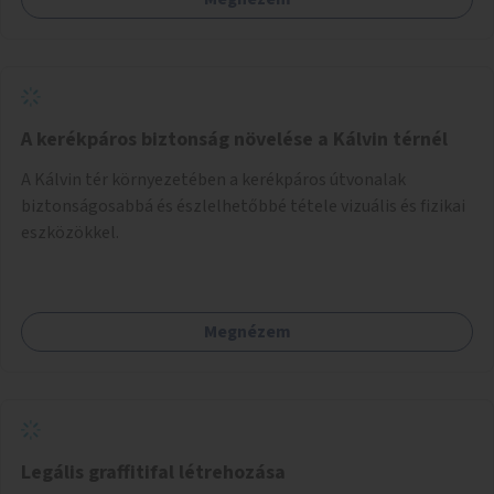
A kerékpáros biztonság növelése a Kálvin térnél
A Kálvin tér környezetében a kerékpáros útvonalak
biztonságosabbá és észlelhetőbbé tétele vizuális és fizikai
eszközökkel.
Megnézem
Legális graffitifal létrehozása