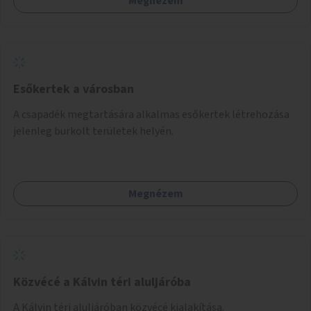
Megnézem
helyszínen iskolai együttműködéssel. A szervezést az
Önkormányzat koordinálná, a tematikát a szakemberek
alakítanák ki, külön figyelmet fordítva a hátrányos helyzetű
gyerekek bevonására is. A program pilot jelleggel indulna,
több korosztály számára.
Esőkertek a városban
A csapadék megtartására alkalmas esőkertek létrehozása
jelenleg burkolt területek helyén.
Megnézem
Közvécé a Kálvin téri aluljáróba
A Kálvin téri aluljáróban közvécé kialakítása.