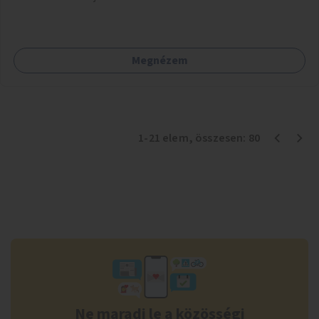
Megnézem
1
-
21
elem
, összesen:
80
Ne maradj le a közösségi