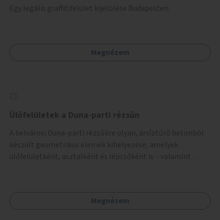
Egy legális graffitifelület kijelölése Budapesten.
Megnézem
Ülőfelületek a Duna-parti rézsűn
A belvárosi Duna-parti rézsűkre olyan, árvíztűrő betonból
készült geometrikus elemek kihelyezése, amelyek
ülőfelületként, asztalként és lépcsőként is – valamint
néhány esetben extra funkcióval (kutyaitató, grill) –
használhatók. Civilek bevonása a fenntartásba.
Megnézem