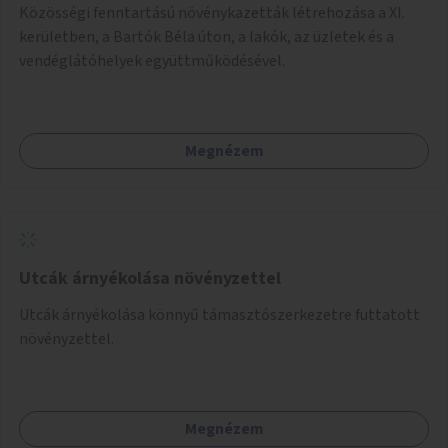
Közösségi fenntartású növénykazetták létrehozása a XI.
kerületben, a Bartók Béla úton, a lakók, az üzletek és a
vendéglátóhelyek együttműködésével.
Megnézem
Utcák árnyékolása növényzettel
Utcák árnyékolása könnyű támasztószerkezetre futtatott
növényzettel.
Megnézem