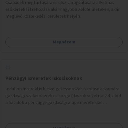
Csapadék megtartására és elszivárogtatására alkalmas
esőkertek létrehozása akár nagyobb zöldfelületeken, akár
meglévő közlekedési területek helyén.
Megnézem
Pénzügyi ismeretek iskolásoknak
Induljon interaktív beszélgetéssorozat iskolások számára
gazdasági szakemberek és közgazdászok vezetésével, ahol
a fiatalok a pénzügyi-gazdasági alapismeretekkel
kapcsolatban tájékozódhatnak. A program többalkalmas
lenne, heti rendszerességgel tartanák iskolai csoportok
számára, önkormányzati intézményben vagy külső