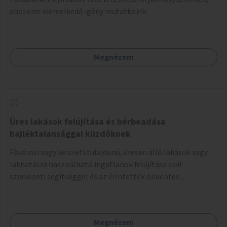
ahol erre kiemelkedő igény mutatkozik.
Megnézem
Üres lakások felújítása és bérbeadása
hajléktalansággal küzdőknek
Fővárosi vagy kerületi tulajdonú, üresen álló lakások vagy
lakhatásra használható ingatlanok felújítása civil
szervezeti segítséggel és az érintettek önkéntes
munkájával, majd a kialakított lakások, lakóegységek
bérbeadása rászorulók számára.
Megnézem