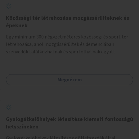
Közösségi tér létrehozása mozgássérülteknek és
épeknek
Egy minimum 300 négyzetméteres közösségi és sport tér
létrehozása, ahol mozgássérültek és demenciában
szenvedők találkozhatnak és sportolhatnak együtt
épekkel. Elsősorban egy pétanque pálya létrehozása lenne
célszerű, amit a legtöbb mozgásában korlátozott ember is
tud játszani, fontos, hogy a téren legyenek formájukban,
Megnézem
hangulatukban elkülönülő pontok, mezítlábas ösvények, az
egész legyen zöld és üdítő hangulatú.
Gyalogátkelőhelyek létesítése kiemelt fontosságú
helyszíneken
Gyalogátkelőhelyek létesítése az ötletgazdák által