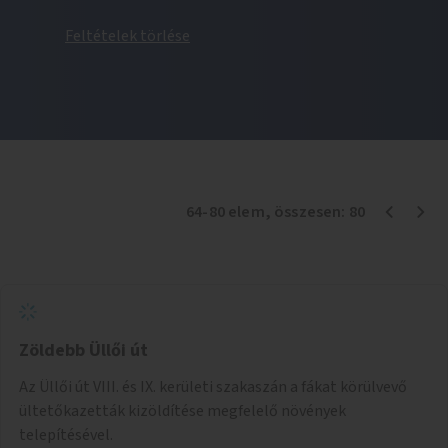
Feltételek törlése
64
-
80
elem
, összesen:
80
Zöldebb Üllői út
Az Üllői út VIII. és IX. kerületi szakaszán a fákat körülvevő
ültetőkazetták kizöldítése megfelelő növények
telepítésével.