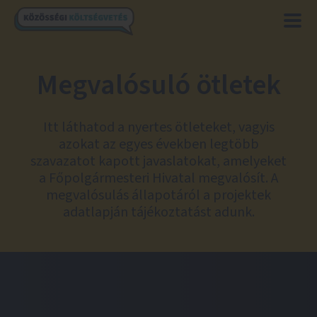
Megvalósuló ötletek
Itt láthatod a nyertes ötleteket, vagyis
azokat az egyes években legtöbb
szavazatot kapott javaslatokat, amelyeket
a Főpolgármesteri Hivatal megvalósít. A
megvalósulás állapotáról a projektek
adatlapján tájékoztatást adunk.