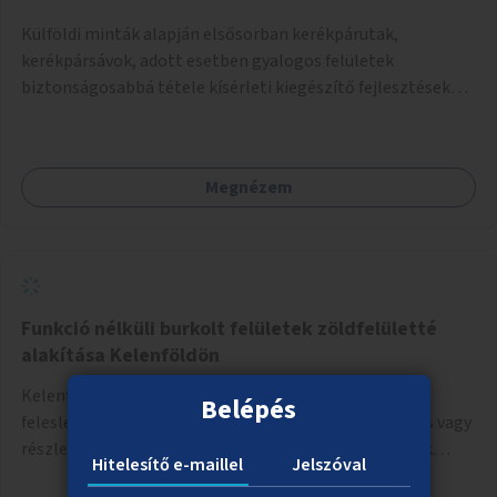
Külföldi minták alapján elsősorban kerékpárutak,
kerékpársávok, adott esetben gyalogos felületek
biztonságosabbá tétele kísérleti kiegészítő fejlesztésekkel
(terelők, műanyag elválasztó elemek, több és jobban
látható felfestés stb.)
Megnézem
Funkció nélküli burkolt felületek zöldfelületté
alakítása Kelenföldön
Kelenföldön is található számos terület, ahol
Belépés
feleslegesnek tűnik a szilárd burkolat, így annak teljes vagy
részleges elbontásával új zöldfelületeket hozhatnánk
Hitelesítő e-maillel
Jelszóval
létre. Ilyenek például az Etele út 19. és Mérnök utca 32.