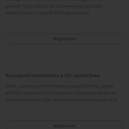
javasolt helyszínek közül a szakmailag leginkább
indokoltaknál, a projekt költségkeretéből.
Megnézem
Kutyagumi-mentesítés a VIII. kerületben
Több, oszlopra szerelt kutyapiszokgyűjtő kuka, ingyen
elérhető zacskók és a kutyavizelet felfogására alkalmas
oszlop telepítése a VIII. kerületben a Magdolnanegyed és a
Palotanegyed néhány pontján, pilot jelleggel.
Megnézem