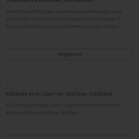
Több pad a parkokban, köztereken
Padok telepítése olyan közterekre, parkrészekbe, ahol
érezhetően több leülési lehetőségre volna szükség. A
helyszínek kiválasztása a helyiekkel való egyeztetést
követően történhet.
Megnézem
Kőbánya alsó, Liget tér fásítása, zöldítése
A Kőbánya alsóként ismert Liget téri buszvégállomás
környezetének zöldítése, fásítása.