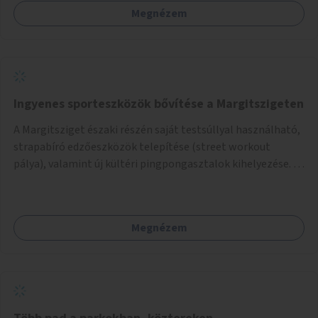
Megnézem
Ingyenes sporteszközök bővítése a Margitszigeten
A Margitsziget északi részén saját testsúllyal használható,
strapabíró edzőeszközök telepítése (street workout
pálya), valamint új kültéri pingpongasztalok kihelyezése. A
meglévő fitneszterület jelenleg alig felszerelt, így
kihasználatlan. A pingpongasztalok telepítésével egy
népszerű, ingyenes sportolási lehetőség válna elérhetővé a
Megnézem
sziget északi felén, ahol jelenleg egyetlen asztal sem
található.