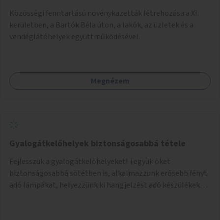
Közösségi fenntartású növénykazetták létrehozása a XI.
kerületben, a Bartók Béla úton, a lakók, az üzletek és a
vendéglátóhelyek együttműködésével.
Megnézem
Gyalogátkelőhelyek biztonságosabbá tétele
Fejlesszük a gyalogátkelőhelyeket! Tegyük őket
biztonságosabbá sötétben is, alkalmazzunk erősebb fényt
adó lámpákat, helyezzünk ki hangjelzést adó készülékeket
és taktilis jelzéseket a vakok és gyengénlátók számára.