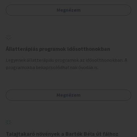
Megnézem
Állatterápiás programok idősotthonokban
Legyenek állatterápiás programok az idősotthonokban. A
programokba bekapcsolódhatnak óvodák is.
Megnézem
Talajtakaró növények a Bartók Béla út fáihoz