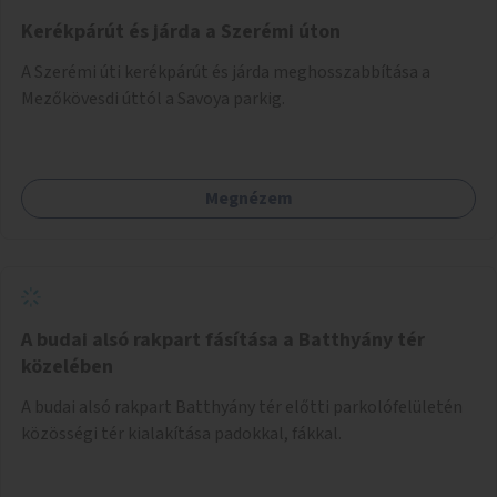
Kerékpárút és járda a Szerémi úton
A Szerémi úti kerékpárút és járda meghosszabbítása a
Mezőkövesdi úttól a Savoya parkig.
Megnézem
A budai alsó rakpart fásítása a Batthyány tér
közelében
A budai alsó rakpart Batthyány tér előtti parkolófelületén
közösségi tér kialakítása padokkal, fákkal.