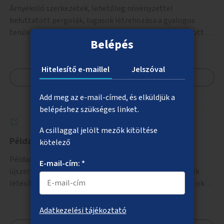
Árnyékoló szerkezetek, lehetőleg növényzettel
befuttatott pergolák, lugasok létrehozása a gyalogos
területeken. Ahol a növényültetésre nincs lehetőség, ott
Belépés
akár dézsából felfutó futónövényzet alkalmazása, legvégső
megoldásként napvitorlák felszerelése.
Hitelesítő e-maillel
Jelszóval
Megnézem
Add meg az e-mail-címed, és elküldjük a
belépéshez szükséges linket.
A csillaggal jelölt mezők kitöltése
Példamutató közvécék Budapesten
kötelező
Példamutató, a meglévőknél magasabb komfortot és
E-mail-cím: *
újszerű vizuális minőséget kínáló nyilvános illemhelyek
létesítése Budapest két pontján. Extrák: Elektronikus, okos
fizetési lehetőség vagy ingyenesség; újszerű fenntartási
konstrukció kidolgozása; egyéb kapcsolt szolgáltatások
Adatkezelési tájékoztató
(pl. ivókút, telefontöltés).