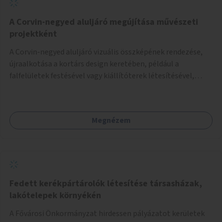
A Corvin-negyed aluljáró megújítása művészeti
projektként
A Corvin-negyed aluljáró vizuális összképének rendezése,
újraalkotása a kortárs design keretében, például a
falfelületek festésével vagy kiállítóterek létesítésével,
amelyekben kortárs designerek, művészek, tervezők
alkotásai, termékei jelenhetnének meg alkalmat adva a
bemutatkozásra, szélesebb körben való ismertségre.
Megnézem
Fedett kerékpártárolók létesítése társasházak,
lakótelepek környékén
A Fővárosi Önkormányzat hirdessen pályázatot kerületek