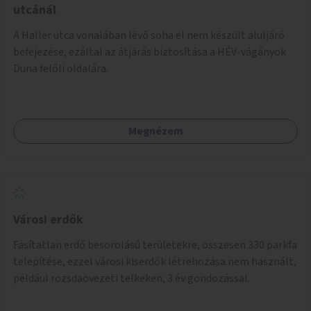
utcánál
A Haller utca vonalában lévő soha el nem készült aluljáró
befejezése, ezáltal az átjárás biztosítása a HÉV-vágányok
Duna felőli oldalára.
Megnézem
Városi erdők
Fásítatlan erdő besorolású területekre, összesen 330 parkfa
telepítése, ezzel városi kiserdők létrehozása nem használt,
például rozsdaövezeti telkeken, 3 év gondozással.