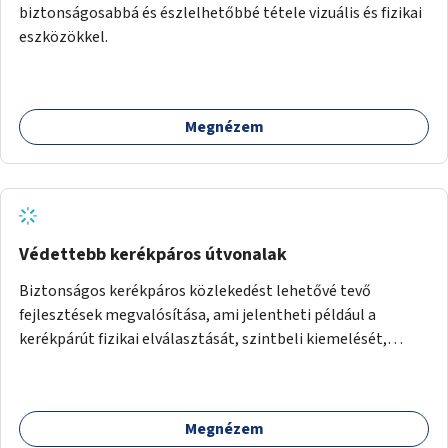
biztonságosabbá és észlelhetőbbé tétele vizuális és fizikai
eszközökkel.
Megnézem
Védettebb kerékpáros útvonalak
Biztonságos kerékpáros közlekedést lehetővé tevő
fejlesztések megvalósítása, ami jelentheti például a
kerékpárút fizikai elválasztását, szintbeli kiemelését,
optikai jelölését, az indirekt balra kanyarodási lehetőség
jelölését – különösen a veszélyesebb kereszteződésekben,
vagy akár egyes egyirányú utcák megnyitását
Megnézem
szembeforgalmú kerékpározásra.