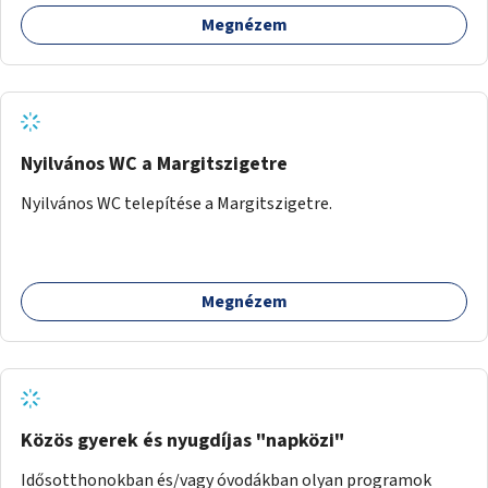
bemutatkozásra, szélesebb körben való ismertségre.
Megnézem
Nyilvános WC a Margitszigetre
Nyilvános WC telepítése a Margitszigetre.
Megnézem
Közös gyerek és nyugdíjas "napközi"
Idősotthonokban és/vagy óvodákban olyan programok