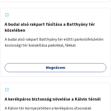
A budai alsó rakpart fásítása a Batthyány tér
közelében
A budai alsó rakpart Batthyány tér előtti parkolófelületén
közösségi tér kialakítása padokkal, fákkal.
Megnézem
A kerékpáros biztonság növelése a Kálvin térnél
A Kálvin tér környezetében a kerékpáros útvonalak