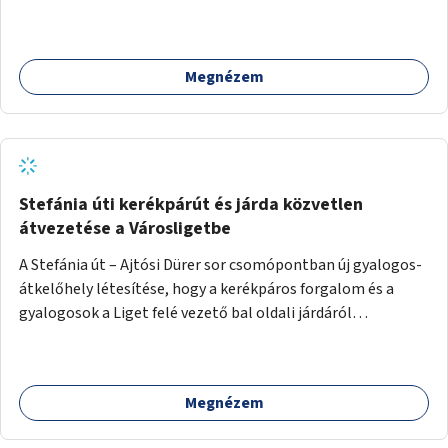
a beton helyén ládás, vagy a földbe ültetett növényzet
lenne, praktikusan a járda és az autós sáv találkozásánál, a
platán fák között. A lakók, boltok és vendéglátó helyek
Megnézem
együttműködését kérnénk abban, hogy ez a zöld sáv ne
pusztuljon ki, és megtartsa azt a jó hangulatot, amiből már
könnyebb lesz elképzelni a következő lépést egészen
addig, amíg komolyabb forgalomcsillapítások és zöldítések
nem létesülnek a Mester utcában.
Stefánia úti kerékpárút és járda közvetlen
átvezetése a Városligetbe
A Stefánia út – Ajtósi Dürer sor csomópontban új gyalogos-
átkelőhely létesítése, hogy a kerékpáros forgalom és a
gyalogosok a Liget felé vezető bal oldali járdáról
közvetlenül átkelhessenek a Városligetbe.
Megnézem