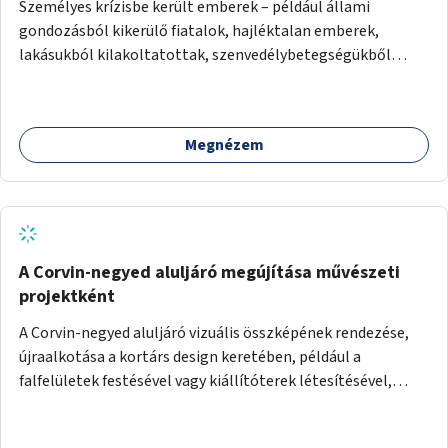
Személyes krízisbe került emberek – például állami
gondozásból kikerülő fiatalok, hajléktalan emberek,
lakásukból kilakoltatottak, szenvedélybetegségükből
kijönni szándékozók – számára rehabilitációs otthon
megteremtése Budapest valamely peremkerületén,
civil/szakmai szervezeti háttérrel. A program a közvetlen
Megnézem
segítségen, biztonságnyújtáson kívül gazdálkodásba is
bevonja az ott lévő személyeket, és egyben a
környezettudatos és fenntartható élettel kapcsolatos
szemléletformálást is céljának tekinti.
A Corvin-negyed aluljáró megújítása művészeti
projektként
A Corvin-negyed aluljáró vizuális összképének rendezése,
újraalkotása a kortárs design keretében, például a
falfelületek festésével vagy kiállítóterek létesítésével,
amelyekben kortárs designerek, művészek, tervezők
alkotásai, termékei jelenhetnének meg alkalmat adva a