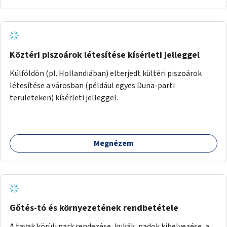
Köztéri piszoárok létesítése kísérleti jelleggel
Külföldön (pl. Hollandiában) elterjedt kültéri piszoárok
létesítése a városban (például egyes Duna-parti
területeken) kísérleti jelleggel.
Megnézem
Gőtés-tó és környezetének rendbetétele
A tavak körüli park rendezése, kukák, padok kihelyezése, a