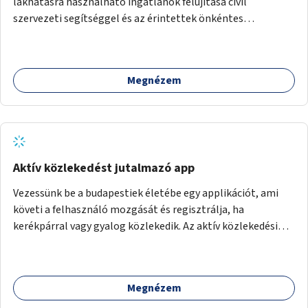
lakhatásra használható ingatlanok felújítása civil
szervezeti segítséggel és az érintettek önkéntes
munkájával, majd a kialakított lakások, lakóegységek
bérbeadása rászorulók számára.
Megnézem
Aktív közlekedést jutalmazó app
Vezessünk be a budapestiek életébe egy applikációt, ami
követi a felhasználó mozgását és regisztrálja, ha
kerékpárral vagy gyalog közlekedik. Az aktív közlekedési
formákat virtuálisan jutalmazza, amit az együttműködő
üzleti partnereknél kedvezményekre, ajándékokra válthat a
felhasználó.
Megnézem