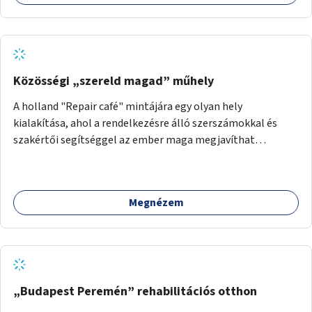
Közösségi „szereld magad” műhely
A holland "Repair café" mintájára egy olyan hely
kialakítása, ahol a rendelkezésre álló szerszámokkal és
szakértői segítséggel az ember maga megjavíthat
elromlott tárgyakat. A műhely egyben találkozóhely is,
lehetőség arra, hogy a közösség tagjai is segítsenek
egymásnak, megosszák tudásukat.
Megnézem
„Budapest Peremén” rehabilitációs otthon