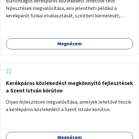
Biztonságos kerékpáros közlekedést lehetővé tevő
fejlesztések megvalósítása, ami jelentheti például a
kerékpárút fizikai elválasztását, szintbeli kiemelését,
optikai jelölését, az indirekt balra kanyarodási lehetőség
jelölését – különösen a veszélyesebb kereszteződésekben,
vagy akár egyes egyirányú utcák megnyitását
Megnézem
szembeforgalmú kerékpározásra.
Kerékpáros közlekedést megkönnyítő fejlesztések
a Szent István körúton
Olyan fejlesztések megvalósítása, amelyek lehetővé teszik
a kerékpáros közlekedést a Szent István körúton.
Megnézem