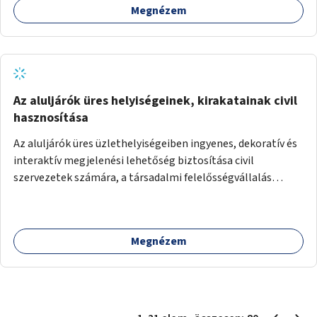
Megnézem
Az aluljárók üres helyiségeinek, kirakatainak civil
hasznosítása
Az aluljárók üres üzlethelyiségeiben ingyenes, dekoratív és
interaktív megjelenési lehetőség biztosítása civil
szervezetek számára, a társadalmi felelősségvállalás
jegyében. A cél, hogy közérdekű, segítő tevékenységeket
mutassanak be látványos, gondolatébresztő formában,
például rajzokkal, kérdésekkel, üzenetküldési lehetőséggel
Megnézem
vagy akciónapokkal – bérleti és közüzemi díjak nélkül, a
jelenlegi elhanyagolt állapot helyett.