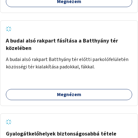
Megnézem
A budai alsó rakpart fásítása a Batthyány tér
közelében
A budai alsó rakpart Batthyány tér előtti parkolófelületén
közösségi tér kialakítása padokkal, fákkal.
Megnézem
Gyalogátkelőhelyek biztonságosabbá tétele