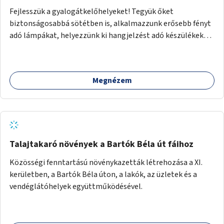
Fejlesszük a gyalogátkelőhelyeket! Tegyük őket
biztonságosabbá sötétben is, alkalmazzunk erősebb fényt
adó lámpákat, helyezzünk ki hangjelzést adó készülékeket
és taktilis jelzéseket a vakok és gyengénlátók számára.
Megnézem
Talajtakaró növények a Bartók Béla út fáihoz
Közösségi fenntartású növénykazetták létrehozása a XI.
kerületben, a Bartók Béla úton, a lakók, az üzletek és a
vendéglátóhelyek együttműködésével.