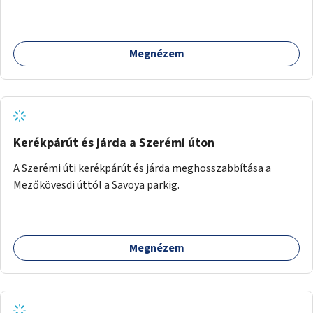
fizetési lehetőség vagy ingyenesség; újszerű fenntartási
konstrukció kidolgozása; egyéb kapcsolt szolgáltatások
(pl. ivókút, telefontöltés).
Megnézem
Kerékpárút és járda a Szerémi úton
A Szerémi úti kerékpárút és járda meghosszabbítása a
Mezőkövesdi úttól a Savoya parkig.
Megnézem