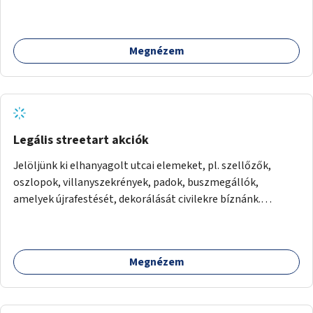
Megnézem
Legális streetart akciók
Jelöljünk ki elhanyagolt utcai elemeket, pl. szellőzők,
oszlopok, villanyszekrények, padok, buszmegállók,
amelyek újrafestését, dekorálását civilekre bíznánk.
Támogassuk a közösségi alapon való megújulást a
szükséges eszközökkel.
Megnézem