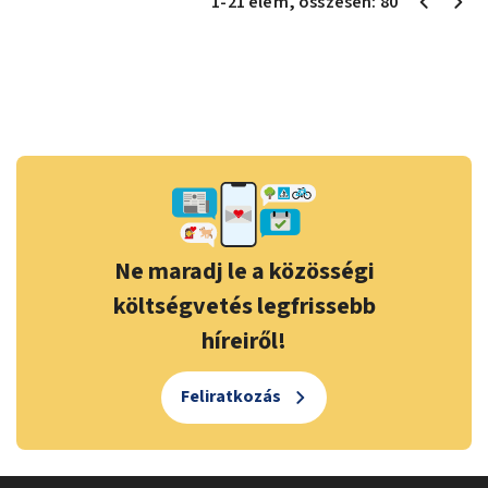
1
-
21
elem
, összesen:
80
Ne maradj le a közösségi
költségvetés legfrissebb
híreiről!
Feliratkozás