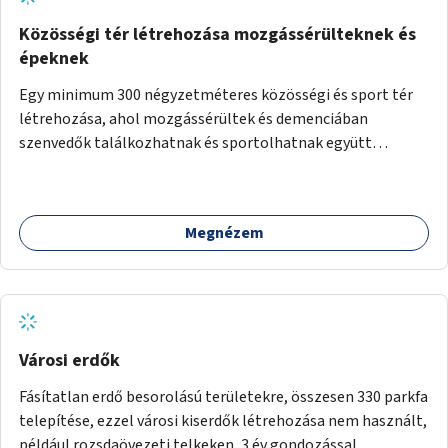
Közösségi tér létrehozása mozgássérülteknek és
épeknek
Egy minimum 300 négyzetméteres közösségi és sport tér
létrehozása, ahol mozgássérültek és demenciában
szenvedők találkozhatnak és sportolhatnak együtt
épekkel. Elsősorban egy pétanque pálya létrehozása lenne
célszerű, amit a legtöbb mozgásában korlátozott ember is
tud játszani, fontos, hogy a téren legyenek formájukban,
Megnézem
hangulatukban elkülönülő pontok, mezítlábas ösvények, az
egész legyen zöld és üdítő hangulatú.
Városi erdők
Fásítatlan erdő besorolású területekre, összesen 330 parkfa
telepítése, ezzel városi kiserdők létrehozása nem használt,
például rozsdaövezeti telkeken, 3 év gondozással.