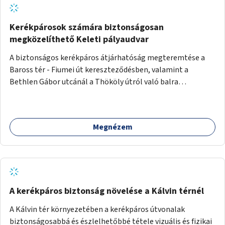
Kerékpárosok számára biztonságosan
megközelíthető Keleti pályaudvar
A biztonságos kerékpáros átjárhatóság megteremtése a
Baross tér - Fiumei út kereszteződésben, valamint a
Bethlen Gábor utcánál a Thököly útról való balra
kanyarodás biztosítása a Festetics György utca irányába.
Megnézem
A kerékpáros biztonság növelése a Kálvin térnél
A Kálvin tér környezetében a kerékpáros útvonalak
biztonságosabbá és észlelhetőbbé tétele vizuális és fizikai