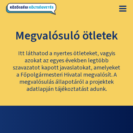
Megvalósuló ötletek
Itt láthatod a nyertes ötleteket, vagyis
azokat az egyes években legtöbb
szavazatot kapott javaslatokat, amelyeket
a Főpolgármesteri Hivatal megvalósít. A
megvalósulás állapotáról a projektek
adatlapján tájékoztatást adunk.