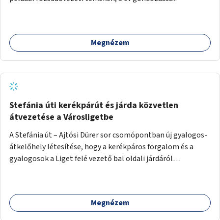
Megnézem
Stefánia úti kerékpárút és járda közvetlen
átvezetése a Városligetbe
A Stefánia út – Ajtósi Dürer sor csomópontban új gyalogos-
átkelőhely létesítése, hogy a kerékpáros forgalom és a
gyalogosok a Liget felé vezető bal oldali járdáról
közvetlenül átkelhessenek a Városligetbe.
Megnézem