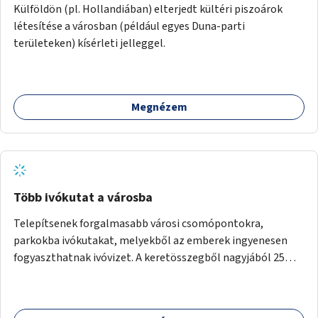
Külföldön (pl. Hollandiában) elterjedt kültéri piszoárok
létesítése a városban (például egyes Duna-parti
területeken) kísérleti jelleggel.
Megnézem
Több ivókutat a városba
Telepítsenek forgalmasabb városi csomópontokra,
parkokba ivókutakat, melyekből az emberek ingyenesen
fogyaszthatnak ivóvizet. A keretösszegből nagyjából 25
ivókút telepítése lehetséges.