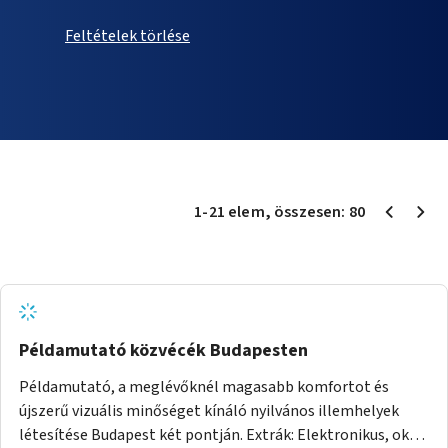
Feltételek törlése
1
-
21
elem
, összesen:
80
Példamutató közvécék Budapesten
Példamutató, a meglévőknél magasabb komfortot és
újszerű vizuális minőséget kínáló nyilvános illemhelyek
létesítése Budapest két pontján. Extrák: Elektronikus, okos