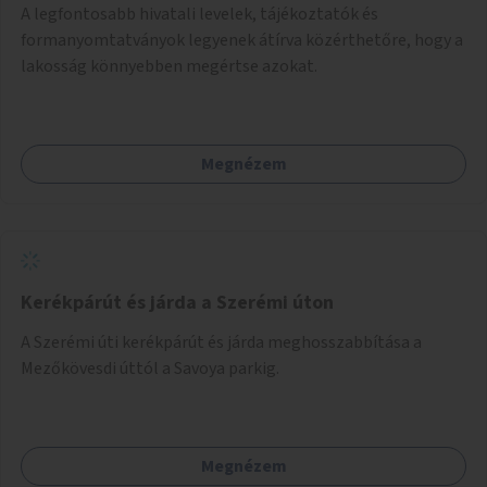
A legfontosabb hivatali levelek, tájékoztatók és
formanyomtatványok legyenek átírva közérthetőre, hogy a
lakosság könnyebben megértse azokat.
Megnézem
Kerékpárút és járda a Szerémi úton
A Szerémi úti kerékpárút és járda meghosszabbítása a
Mezőkövesdi úttól a Savoya parkig.
Megnézem