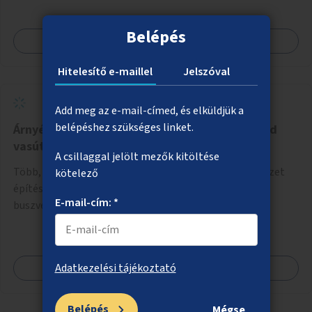
Belépés
Megnézem
Hitelesítő e-maillel
Jelszóval
Add meg az e-mail-címed, és elküldjük a
belépéshez szükséges linket.
Árnyékolók és esővédők telepítése a Kelenföld
vasútállomás melletti buszvégállomásra
A csillaggal jelölt mezők kitöltése
Több, nagy méretű, eső és napsütés ellen védő szerkezet
kötelező
építése a Kelenföld vasútállomás melletti, Etele téri
E-mail-cím: *
buszvégállomásra
Megnézem
Adatkezelési tájékoztató
Belépés
Mégse