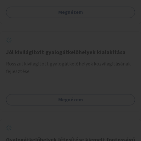
Megnézem
Jól kivilágított gyalogátkelőhelyek kialakítása
Rosszul kivilágított gyalogátkelőhelyek közvilágításának
fejlesztése.
Megnézem
Gyalogátkelőhelyek létesítése kiemelt fontosságú