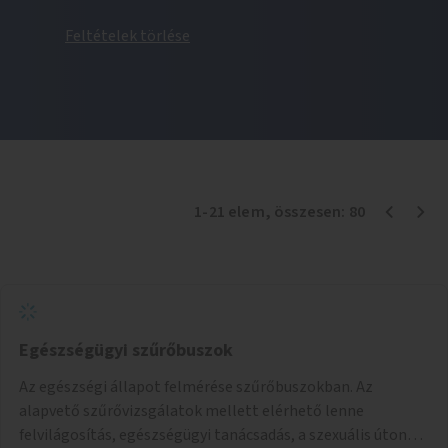
Feltételek törlése
1
-
21
elem
, összesen:
80
Egészségügyi szűrőbuszok
Az egészségi állapot felmérése szűrőbuszokban. Az
alapvető szűrővizsgálatok mellett elérhető lenne
felvilágosítás, egészségügyi tanácsadás, a szexuális úton