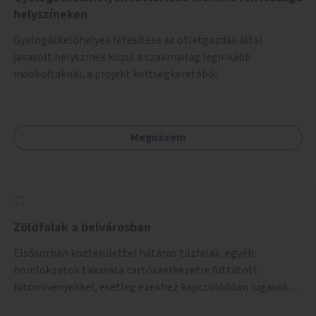
helyszíneken
Gyalogátkelőhelyek létesítése az ötletgazdák által
javasolt helyszínek közül a szakmailag leginkább
indokoltaknál, a projekt költségkeretéből.
Megnézem
Zöldfalak a belvárosban
Elsősorban közterülettel határos tűzfalak, egyéb
homlokzatok takarása tartószerkezetre futtatott
futónövényekkel, esetleg ezekhez kapcsolódóan lugasok
kialakítása. Ezzel olyan belvárosi helyszíneken növelhető a