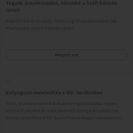
Tegyük árnyékosabbá, hűsebbé a Széll Kálmán
teret!
Napvitorlák és további, lehetőleg talajkapcsolatos fák
elhelyezése a Széll Kálmán téren.
Megnézem
Kutyagumi-mentesítés a VIII. kerületben
Több, oszlopra szerelt kutyapiszokgyűjtő kuka, ingyen
elérhető zacskók és a kutyavizelet felfogására alkalmas
oszlop telepítése a VIII. kerületben a Magdolnanegyed és a
Palotanegyed néhány pontján, pilot jelleggel.