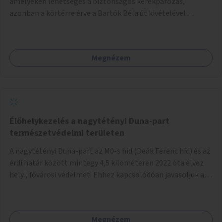
amelyeken lehetséges a biztonságos kerékpározás,
azonban a körtérre érve a Bartók Béla út kivételével
mindegyik kerékpáros útvonal megszakad. Alakítsuk ki a
kerékpáros útvonalak összekötését!
Megnézem
Élőhelykezelés a nagytétényi Duna-part
természetvédelmi területen
A nagytétényi Duna-part az M0-s híd (Deák Ferenc híd) és az
érdi határ között mintegy 4,5 kilométeren 2022 óta élvez
helyi, fővárosi védelmet. Ehhez kapcsolódóan javasoljuk a
terület élőhelykezelését, a tájidegen, invazív fajok
ritkítását, visszaszorítását.
Megnézem