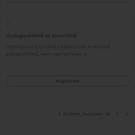
Gyalogosátkelő az Astoriánál
Létesüljön az Astoriánál a Rákóczi utat keresztező
gyalogosátkelő, mert nagy igény van rá.
Megnézem
1
-
21
elem
, összesen:
80