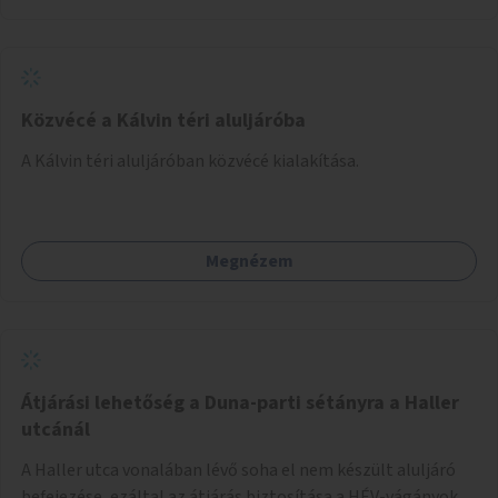
Közvécé a Kálvin téri aluljáróba
A Kálvin téri aluljáróban közvécé kialakítása.
Megnézem
Átjárási lehetőség a Duna-parti sétányra a Haller
utcánál
A Haller utca vonalában lévő soha el nem készült aluljáró
befejezése, ezáltal az átjárás biztosítása a HÉV-vágányok