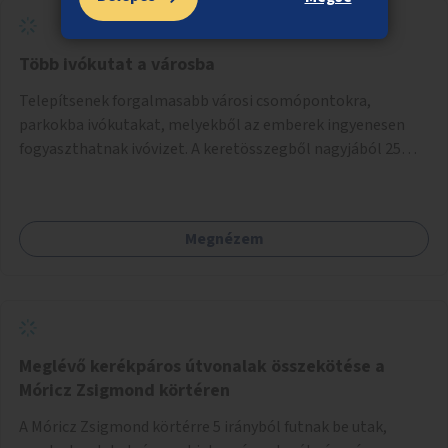
Több ivókutat a városba
Telepítsenek forgalmasabb városi csomópontokra,
parkokba ivókutakat, melyekből az emberek ingyenesen
fogyaszthatnak ivóvizet. A keretösszegből nagyjából 25
ivókút telepítése lehetséges.
Megnézem
Meglévő kerékpáros útvonalak összekötése a
Móricz Zsigmond körtéren
A Móricz Zsigmond körtérre 5 irányból futnak be utak,