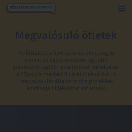
Megvalósuló ötletek
Itt láthatod a nyertes ötleteket, vagyis
azokat az egyes években legtöbb
szavazatot kapott javaslatokat, amelyeket
a Főpolgármesteri Hivatal megvalósít. A
megvalósulás állapotáról a projektek
adatlapján tájékoztatást adunk.