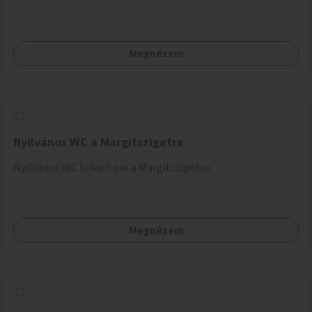
terjedő betegségek szűrése és a szenvedélybetegek
támogatása.
Megnézem
Nyilvános WC a Margitszigetre
Nyilvános WC telepítése a Margitszigetre.
Megnézem