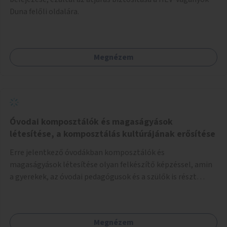
Duna felőli oldalára.
Megnézem
Óvodai komposztálók és magaságyások
létesítése, a komposztálás kultúrájának erősítése
Erre jelentkező óvodákban komposztálók és
magaságyások létesítése olyan felkészítő képzéssel, amin
a gyerekek, az óvodai pedagógusok és a szülők is részt
vehetnek.
Megnézem