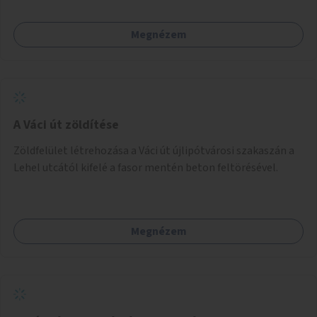
zöldfelületek mennyisége, ahol helyhiány miatt másra
nincs lehetőség.
Megnézem
A Váci út zöldítése
Zöldfelület létrehozása a Váci út újlipótvárosi szakaszán a
Lehel utcától kifelé a fasor mentén beton feltörésével.
Megnézem