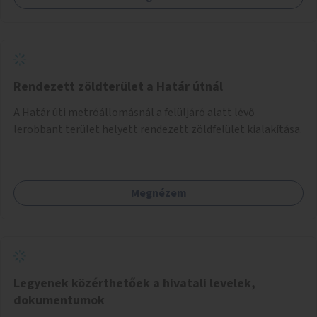
Rendezett zöldterület a Határ útnál
A Határ úti metróállomásnál a felüljáró alatt lévő
lerobbant terület helyett rendezett zöldfelület kialakítása.
Megnézem
Legyenek közérthetőek a hivatali levelek,
dokumentumok