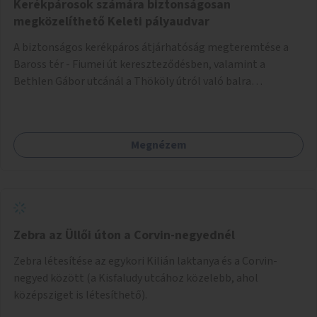
Kerékpárosok számára biztonságosan
megközelíthető Keleti pályaudvar
A biztonságos kerékpáros átjárhatóság megteremtése a
Baross tér - Fiumei út kereszteződésben, valamint a
Bethlen Gábor utcánál a Thököly útról való balra
kanyarodás biztosítása a Festetics György utca irányába.
Megnézem
Zebra az Üllői úton a Corvin-negyednél
Zebra létesítése az egykori Kilián laktanya és a Corvin-
negyed között (a Kisfaludy utcához közelebb, ahol
középsziget is létesíthető).