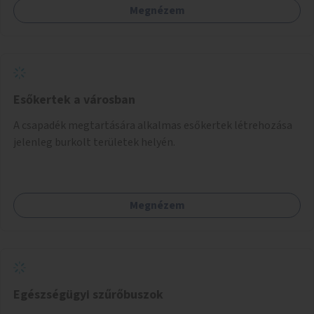
Megnézem
hangulatukban elkülönülő pontok, mezítlábas ösvények, az
egész legyen zöld és üdítő hangulatú.
Esőkertek a városban
A csapadék megtartására alkalmas esőkertek létrehozása
jelenleg burkolt területek helyén.
Megnézem
Egészségügyi szűrőbuszok