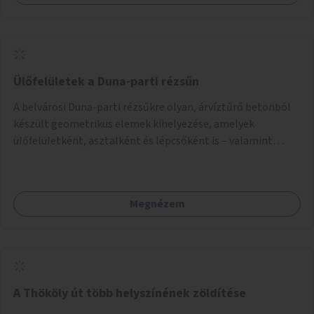
Ülőfelületek a Duna-parti rézsűn
A belvárosi Duna-parti rézsűkre olyan, árvíztűrő betonból
készült geometrikus elemek kihelyezése, amelyek
ülőfelületként, asztalként és lépcsőként is – valamint
néhány esetben extra funkcióval (kutyaitató, grill) –
használhatók. Civilek bevonása a fenntartásba.
Megnézem
A Thököly út több helyszínének zöldítése