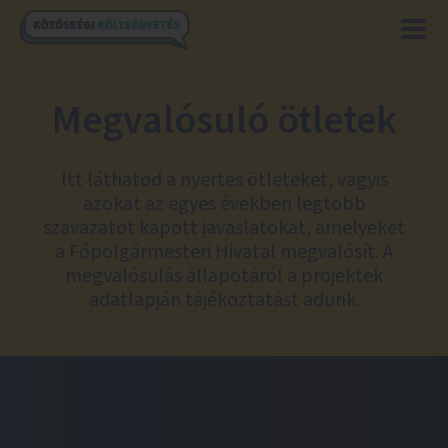
Megvalósuló ötletek
Itt láthatod a nyertes ötleteket, vagyis
azokat az egyes években legtöbb
szavazatot kapott javaslatokat, amelyeket
a Főpolgármesteri Hivatal megvalósít. A
megvalósulás állapotáról a projektek
adatlapján tájékoztatást adunk.