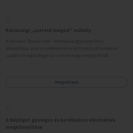
található.
Közösségi „szereld magad” műhely
A holland "Repair café" mintájára egy olyan hely
kialakítása, ahol a rendelkezésre álló szerszámokkal és
szakértői segítséggel az ember maga megjavíthat
elromlott tárgyakat. A műhely egyben találkozóhely is,
lehetőség arra, hogy a közösség tagjai is segítsenek
egymásnak, megosszák tudásukat.
Megnézem
A Népliget gyalogos és kerékpáros elérésének
megkönnyítése