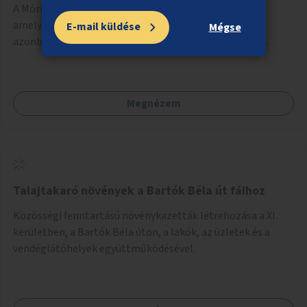
A Móricz Zsigmond körtérre 5 irányból futnak be utak,
amelyeken lehetséges a biztonságos kerékpározás,
E-mail küldése
Mégse
azonban a körtérre érve a Bartók Béla út kivételével
mindegyik kerékpáros útvonal megszakad. Alakítsuk ki a
kerékpáros útvonalak összekötését!
Megnézem
Talajtakaró növények a Bartók Béla út fáihoz
Közösségi fenntartású növénykazetták létrehozása a XI.
kerületben, a Bartók Béla úton, a lakók, az üzletek és a
vendéglátóhelyek együttműködésével.