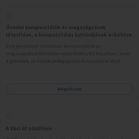
Óvodai komposztálók és magaságyások
létesítése, a komposztálás kultúrájának erősítése
Erre jelentkező óvodákban komposztálók és
magaságyások létesítése olyan felkészítő képzéssel, amin
a gyerekek, az óvodai pedagógusok és a szülők is részt
vehetnek.
Megnézem
A Váci út zöldítése