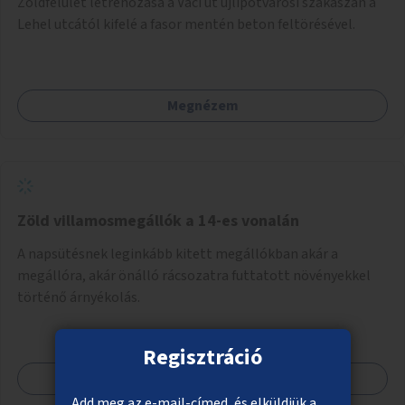
Zöldfelület létrehozása a Váci út újlipótvárosi szakaszán a
Lehel utcától kifelé a fasor mentén beton feltörésével.
Megnézem
Zöld villamosmegállók a 14-es vonalán
A napsütésnek leginkább kitett megállókban akár a
megállóra, akár önálló rácsozatra futtatott növényekkel
történő árnyékolás.
Regisztráció
Megnézem
Add meg az e-mail-címed, és elküldjük a