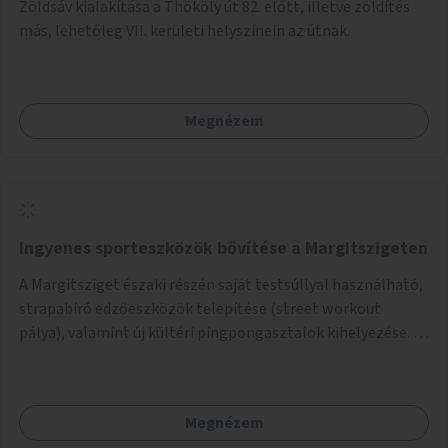
Zöldsáv kialakítása a Thököly út 82. előtt, illetve zöldítés
más, lehetőleg VII. kerületi helyszínein az útnak.
Megnézem
Ingyenes sporteszközök bővítése a Margitszigeten
A Margitsziget északi részén saját testsúllyal használható,
strapabíró edzőeszközök telepítése (street workout
pálya), valamint új kültéri pingpongasztalok kihelyezése. A
meglévő fitneszterület jelenleg alig felszerelt, így
kihasználatlan. A pingpongasztalok telepítésével egy
népszerű, ingyenes sportolási lehetőség válna elérhetővé a
Megnézem
sziget északi felén, ahol jelenleg egyetlen asztal sem