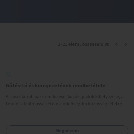
1
-
21
elem
, összesen:
80
Gőtés-tó és környezetének rendbetétele
A tavak körüli park rendezése, kukák, padok kihelyezése, a
terület alkalmassá tétele a minőségibb közösségi életre.
Megnézem