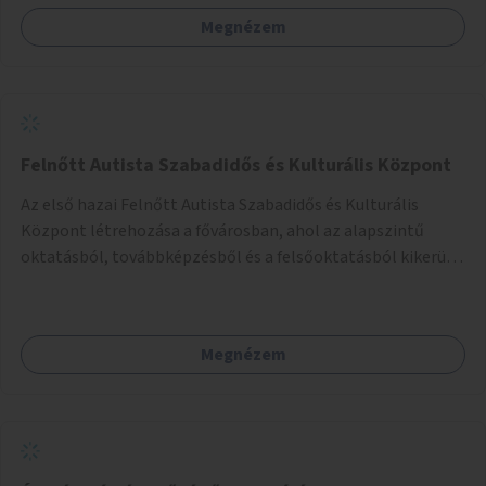
Megnézem
Felnőtt Autista Szabadidős és Kulturális Központ
Az első hazai Felnőtt Autista Szabadidős és Kulturális
Központ létrehozása a fővárosban, ahol az alapszintű
oktatásból, továbbképzésből és a felsőoktatásból kikerülő
autista fiatalok élethosszig tartó támogatásra és
közösségekre találhatnak.
Megnézem