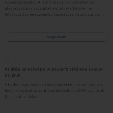
Az egészségi állapot felmérése szűrőbuszokban. Az
alapvető szűrővizsgálatok mellett elérhető lenne
felvilágosítás, egészségügyi tanácsadás, a szexuális úton
terjedő betegségek szűrése és a szenvedélybetegek
támogatása.
Megnézem
Átjárási lehetőség a Duna-parti sétányra a Haller
utcánál
A Haller utca vonalában lévő soha el nem készült aluljáró
befejezése, ezáltal az átjárás biztosítása a HÉV-vágányok
Duna felőli oldalára.