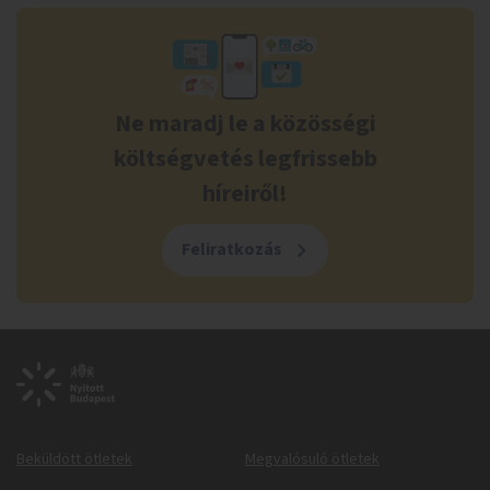
Ne maradj le a közösségi
költségvetés legfrissebb
híreiről!
Feliratkozás
Beküldött ötletek
Megvalósuló ötletek