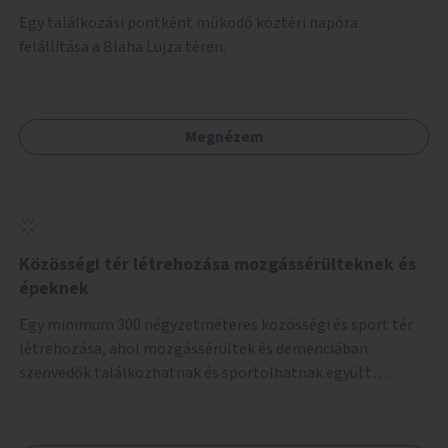
Egy találkozási pontként működő köztéri napóra
felállítása a Blaha Lujza téren.
Megnézem
Közösségi tér létrehozása mozgássérülteknek és
épeknek
Egy minimum 300 négyzetméteres közösségi és sport tér
létrehozása, ahol mozgássérültek és demenciában
szenvedők találkozhatnak és sportolhatnak együtt
épekkel. Elsősorban egy pétanque pálya létrehozása lenne
célszerű, amit a legtöbb mozgásában korlátozott ember is
tud játszani, fontos, hogy a téren legyenek formájukban,