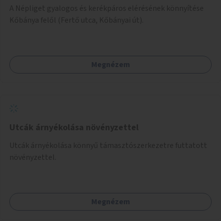
A Népliget gyalogos és kerékpáros elérésének könnyítése
Kőbánya felől (Fertő utca, Kőbányai út).
Megnézem
Utcák árnyékolása növényzettel
Utcák árnyékolása könnyű támasztószerkezetre futtatott
növényzettel.
Megnézem