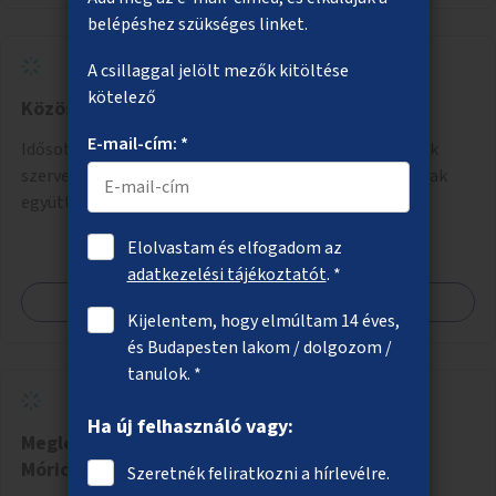
belépéshez szükséges linket.
A csillaggal jelölt mezők kitöltése
kötelező
Közös gyerek és nyugdíjas "napközi"
E-mail-cím: *
Idősotthonokban és/vagy óvodákban olyan programok
szervezése, ahol 3-6 éves gyerekek minőségi időt tudnak
együtt tölteni idős emberekkel, akik társaságra,
beszélgetésre vágynak.
Elolvastam és elfogadom az
adatkezelési tájékoztatót
. *
Megnézem
Kijelentem, hogy elmúltam 14 éves,
és Budapesten lakom / dolgozom /
tanulok. *
Ha új felhasználó vagy:
Meglévő kerékpáros útvonalak összekötése a
Móricz Zsigmond körtéren
Szeretnék feliratkozni a hírlevélre.