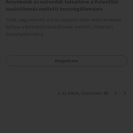
Árnyékolók és esővédők telepítése a Kelenföld
vasútállomás melletti buszvégállomásra
Több, nagy méretű, eső és napsütés ellen védő szerkezet
építése a Kelenföld vasútállomás melletti, Etele téri
buszvégállomásra
Megnézem
1
-
21
elem
, összesen:
80