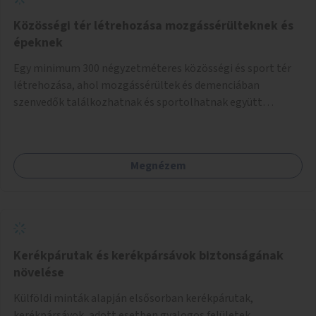
Közösségi tér létrehozása mozgássérülteknek és
épeknek
Egy minimum 300 négyzetméteres közösségi és sport tér
létrehozása, ahol mozgássérültek és demenciában
szenvedők találkozhatnak és sportolhatnak együtt
épekkel. Elsősorban egy pétanque pálya létrehozása lenne
célszerű, amit a legtöbb mozgásában korlátozott ember is
tud játszani, fontos, hogy a téren legyenek formájukban,
Megnézem
hangulatukban elkülönülő pontok, mezítlábas ösvények, az
egész legyen zöld és üdítő hangulatú.
Kerékpárutak és kerékpársávok biztonságának
növelése
Külföldi minták alapján elsősorban kerékpárutak,
kerékpársávok, adott esetben gyalogos felületek