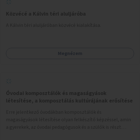
Közvécé a Kálvin téri aluljáróba
A Kálvin téri aluljáróban közvécé kialakítása.
Megnézem
Óvodai komposztálók és magaságyások
létesítése, a komposztálás kultúrájának erősítése
Erre jelentkező óvodákban komposztálók és
magaságyások létesítése olyan felkészítő képzéssel, amin
a gyerekek, az óvodai pedagógusok és a szülők is részt
vehetnek.