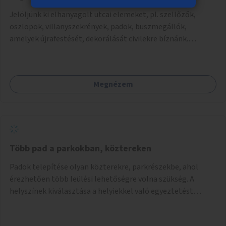
Jelöljünk ki elhanyagolt utcai elemeket, pl. szellőzők,
oszlopok, villanyszekrények, padok, buszmegállók,
amelyek újrafestését, dekorálását civilekre bíznánk.
Támogassuk a közösségi alapon való megújulást a
szükséges eszközökkel.
Megnézem
Több pad a parkokban, köztereken
Padok telepítése olyan közterekre, parkrészekbe, ahol
érezhetően több leülési lehetőségre volna szükség. A
helyszínek kiválasztása a helyiekkel való egyeztetést
követően történhet.