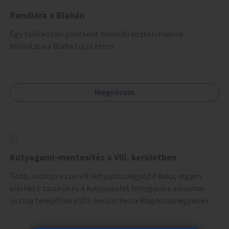
Randióra a Blahán
Egy találkozási pontként működő köztéri napóra
felállítása a Blaha Lujza téren.
Megnézem
Kutyagumi-mentesítés a VIII. kerületben
Több, oszlopra szerelt kutyapiszokgyűjtő kuka, ingyen
elérhető zacskók és a kutyavizelet felfogására alkalmas
oszlop telepítése a VIII. kerületben a Magdolnanegyed és a
Palotanegyed néhány pontján, pilot jelleggel.