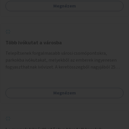
Megnézem
Több ivókutat a városba
Telepítsenek forgalmasabb városi csomópontokra,
parkokba ivókutakat, melyekből az emberek ingyenesen
fogyaszthatnak ivóvizet. A keretösszegből nagyjából 25
ivókút telepítése lehetséges.
Megnézem