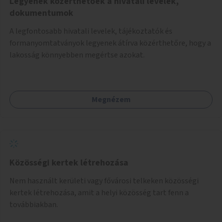
Legyenek közérthetőek a hivatali levelek,
dokumentumok
A legfontosabb hivatali levelek, tájékoztatók és
formanyomtatványok legyenek átírva közérthetőre, hogy a
lakosság könnyebben megértse azokat.
Megnézem
Közösségi kertek létrehozása
Nem használt kerületi vagy fővárosi telkeken közösségi
kertek létrehozása, amit a helyi közösség tart fenn a
továbbiakban.