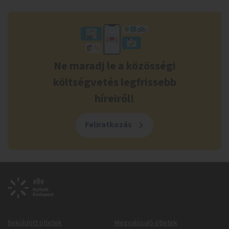
Ne maradj le a közösségi
költségvetés legfrissebb
híreiről!
Feliratkozás
Beküldött ötletek
Megvalósuló ötletek