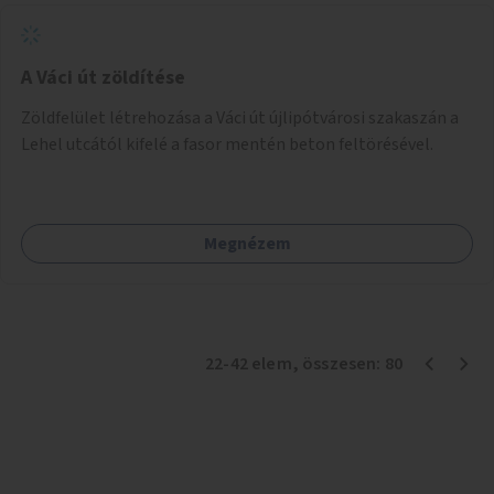
A Váci út zöldítése
Zöldfelület létrehozása a Váci út újlipótvárosi szakaszán a
Lehel utcától kifelé a fasor mentén beton feltörésével.
Megnézem
22
-
42
elem
, összesen:
80