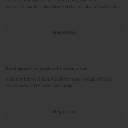
biztonságosabbá tétele kísérleti kiegészítő fejlesztésekkel
(terelők, műanyag elválasztó elemek, több és jobban
látható felfestés stb.)
Megnézem
Kerékpárút és járda a Szerémi úton
A Szerémi úti kerékpárút és járda meghosszabbítása a
Mezőkövesdi úttól a Savoya parkig.
Megnézem