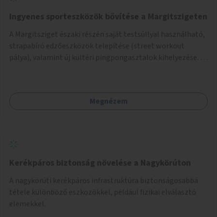
Ingyenes sporteszközök bővítése a Margitszigeten
A Margitsziget északi részén saját testsúllyal használható,
strapabíró edzőeszközök telepítése (street workout
pálya), valamint új kültéri pingpongasztalok kihelyezése. A
meglévő fitneszterület jelenleg alig felszerelt, így
kihasználatlan. A pingpongasztalok telepítésével egy
népszerű, ingyenes sportolási lehetőség válna elérhetővé a
Megnézem
sziget északi felén, ahol jelenleg egyetlen asztal sem
található.
Kerékpáros biztonság növelése a Nagykörúton
A nagykörúti kerékpáros infrastruktúra biztonságosabbá
tétele különböző eszközökkel, például fizikai elválasztó
elemekkel.