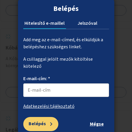
Belépés
Megnézem
Hitelesítő e-maillel
Jelszóval
Add meg az e-mail-címed, és elküldjük a
belépéshez szükséges linket.
Kőbánya alsó, Liget tér fásítása, zöldítése
A Kőbánya alsóként ismert Liget téri buszvégállomás
A csillaggal jelölt mezők kitöltése
környezetének zöldítése, fásítása.
kötelező
E-mail-cím: *
Megnézem
Adatkezelési tájékoztató
Belépés
Mégse
Legális streetart akciók