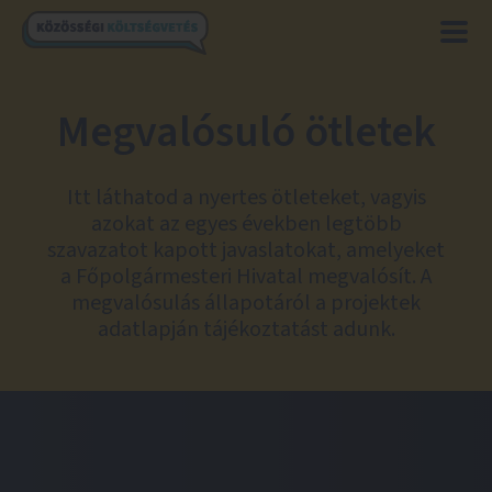
Megvalósuló ötletek
Itt láthatod a nyertes ötleteket, vagyis
azokat az egyes években legtöbb
szavazatot kapott javaslatokat, amelyeket
a Főpolgármesteri Hivatal megvalósít. A
megvalósulás állapotáról a projektek
adatlapján tájékoztatást adunk.