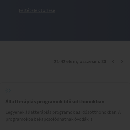
Feltételek törlése
22
-
42
elem
, összesen:
80
Állatterápiás programok idősotthonokban
Legyenek állatterápiás programok az idősotthonokban. A
programokba bekapcsolódhatnak óvodák is.