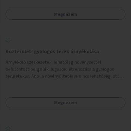
Megnézem
Közterületi gyalogos terek árnyékolása
Árnyékoló szerkezetek, lehetőleg növényzettel
befuttatott pergolák, lugasok létrehozása a gyalogos
területeken. Ahol a növényültetésre nincs lehetőség, ott
akár dézsából felfutó futónövényzet alkalmazása, legvégső
megoldásként napvitorlák felszerelése.
Megnézem