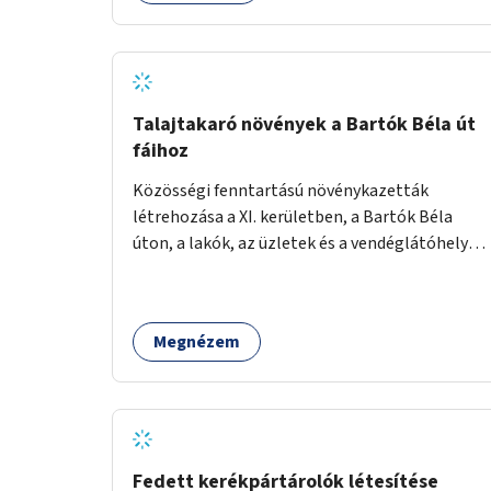
Talajtakaró növények a Bartók Béla út
fáihoz
Közösségi fenntartású növénykazetták
létrehozása a XI. kerületben, a Bartók Béla
úton, a lakók, az üzletek és a vendéglátóhelyek
együttműködésével.
Megnézem
Fedett kerékpártárolók létesítése