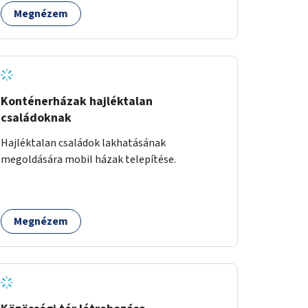
Megnézem
Konténerházak hajléktalan
családoknak
Hajléktalan családok lakhatásának
megoldására mobil házak telepítése.
Megnézem