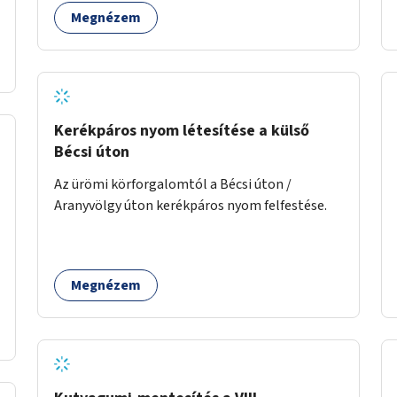
alkotásai, termékei jelenhetnének meg
Megnézem
alkalmat adva a bemutatkozásra, szélesebb
körben való ismertségre.
Kerékpáros nyom létesítése a külső
Bécsi úton
Az ürömi körforgalomtól a Bécsi úton /
Aranyvölgy úton kerékpáros nyom felfestése.
Megnézem