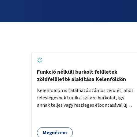
Funkció nélküli burkolt felületek
zöldfelületté alakítása Kelenföldön
Kelenföldön is található számos terület, ahol
feleslegesnek tűnik a szilárd burkolat, így
annak teljes vagy részleges elbontásával új
zöldfelületeket hozhatnánk létre. Ilyenek
például az Etele út 19. és Mérnök utca 32.
közötti, vagy a Fraknó utca 22/b és a Bártfai
Megnézem
utca közötti aszfaltos területek.