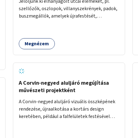
Jelöljünk ki elhanyagolt utcai elemeket, pl.
szellőzők, oszlopok, villanyszekrények, padok,
buszmegállók, amelyek újrafestését,
dekorálását civilekre bíznánk. Támogassuk a
közösségi alapon való megújulást a szükséges
eszközökkel.
Megnézem
A Corvin-negyed aluljáró megújítása
művészeti projektként
A Corvin-negyed aluljáró vizuális összképének
rendezése, újraalkotása a kortárs design
keretében, például a falfelületek festésével
vagy kiállítóterek létesítésével, amelyekben
kortárs designerek, művészek, tervezők