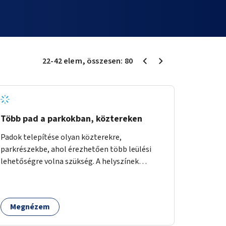
22
-
42
elem
, összesen:
80
Több pad a parkokban, köztereken
Padok telepítése olyan közterekre,
parkrészekbe, ahol érezhetően több leülési
lehetőségre volna szükség. A helyszínek
kiválasztása a helyiekkel való egyeztetést
követően történhet.
Megnézem