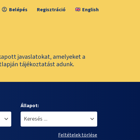
Belépés
Regisztráció
English
kapott javaslatokat, amelyeket a
tlapján tájékoztatást adunk.
Állapot:
Feltételek törlése