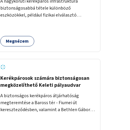
A nagykörúti kerékpáros infrastruktúra
biztonságosabbá tétele különböző
eszközökkel, például fizikai elválasztó
elemekkel.
Megnézem
Kerékpárosok számára biztonságosan
megközelíthető Keleti pályaudvar
A biztonságos kerékpáros átjárhatóság
megteremtése a Baross tér - Fiumei út
kereszteződésben, valamint a Bethlen Gábor
utcánál a Thököly útról való balra kanyarodás
biztosítása a Festetics György utca irányába.