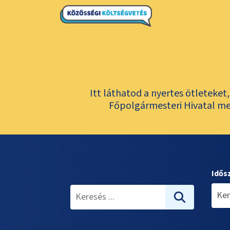
Itt láthatod a nyertes ötleteke
Főpolgármesteri Hivatal meg
Idős