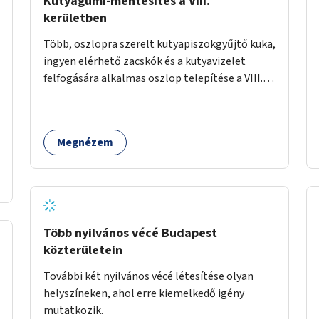
Kutyagumi-mentesítés a VIII.
kerületben
Több, oszlopra szerelt kutyapiszokgyűjtő kuka,
ingyen elérhető zacskók és a kutyavizelet
felfogására alkalmas oszlop telepítése a VIII.
kerületben a Magdolnanegyed és a
Palotanegyed néhány pontján, pilot jelleggel.
Megnézem
Több nyilvános vécé Budapest
közterületein
További két nyilvános vécé létesítése olyan
helyszíneken, ahol erre kiemelkedő igény
mutatkozik.