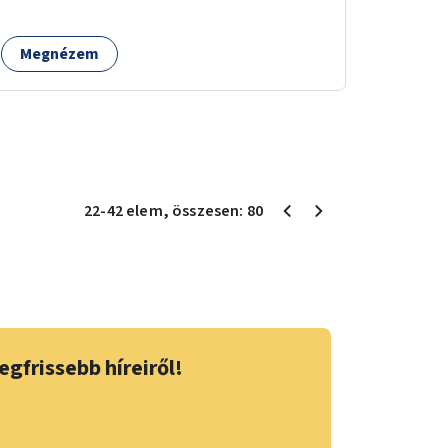
Megnézem
22
-
42
elem
, összesen:
80
egfrissebb híreiről!