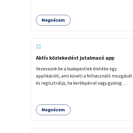
Megnézem
Aktív közlekedést jutalmazó app
Vezessünk be a budapestiek életébe egy
applikációt, ami követi a felhasználó mozgását
és regisztrálja, ha kerékpárral vagy gyalog
közlekedik. Az aktív közlekedési formákat
virtuálisan jutalmazza, amit az együttműködő
üzleti partnereknél kedvezményekre,
Megnézem
ajándékokra válthat a felhasználó.