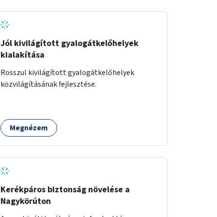
Jól kivilágított gyalogátkelőhelyek
kialakítása
Rosszul kivilágított gyalogátkelőhelyek
közvilágításának fejlesztése.
Megnézem
Kerékpáros biztonság növelése a
Nagykörúton