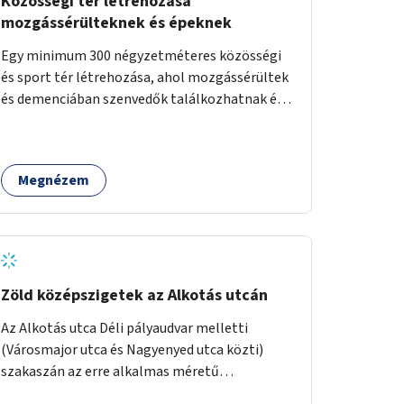
Közösségi tér létrehozása
mozgássérülteknek és épeknek
Egy minimum 300 négyzetméteres közösségi
és sport tér létrehozása, ahol mozgássérültek
és demenciában szenvedők találkozhatnak és
sportolhatnak együtt épekkel. Elsősorban egy
pétanque pálya létrehozása lenne célszerű,
amit a legtöbb mozgásában korlátozott
Megnézem
ember is tud játszani, fontos, hogy a téren
legyenek formájukban, hangulatukban
elkülönülő pontok, mezítlábas ösvények, az
egész legyen zöld és üdítő hangulatú.
Zöld középszigetek az Alkotás utcán
Az Alkotás utca Déli pályaudvar melletti
(Városmajor utca és Nagyenyed utca közti)
szakaszán az erre alkalmas méretű
középszigetek zöldítése.