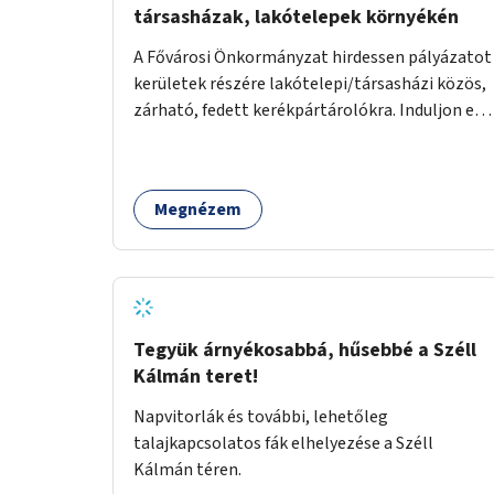
társasházak, lakótelepek környékén
A Fővárosi Önkormányzat hirdessen pályázatot
kerületek részére lakótelepi/társasházi közös,
zárható, fedett kerékpártárolókra. Induljon egy
mintaprojekt, amelynek alapján fel lehet
mérni, milyen feladatokkal jár a kerület
számára az üzemeltetés.
Megnézem
Tegyük árnyékosabbá, hűsebbé a Széll
Kálmán teret!
Napvitorlák és további, lehetőleg
talajkapcsolatos fák elhelyezése a Széll
Kálmán téren.