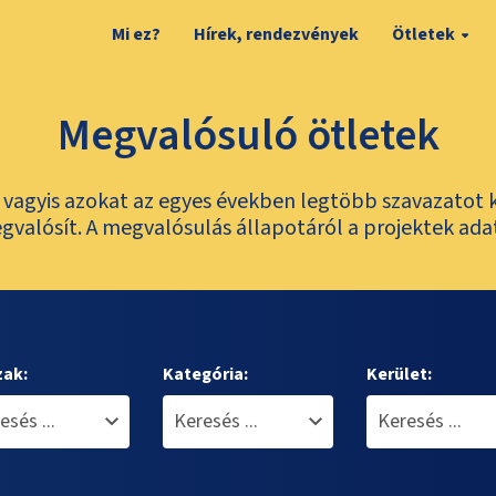
Mi ez?
Hírek, rendezvények
Ötletek
Megvalósuló ötletek
t, vagyis azokat az egyes években legtöbb szavazatot 
valósít. A megvalósulás állapotáról a projektek ada
zak:
Kategória:
Kerület: