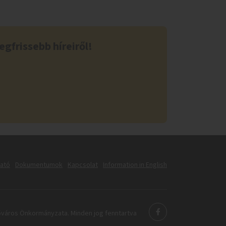
egfrissebb híreiről!
tató
Dokumentumok
Kapcsolat
Information in English
város Önkormányzata. Minden jog fenntartva