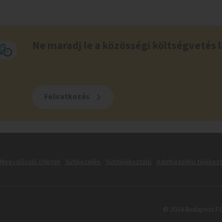
Ne maradj le a közösségi költségvetés l
Feliratkozás
Megvalósuló ötletek
Sütikezelés
Sütitájékoztató
Adatkezelési tájékoz
© 2024 Budapest Fő