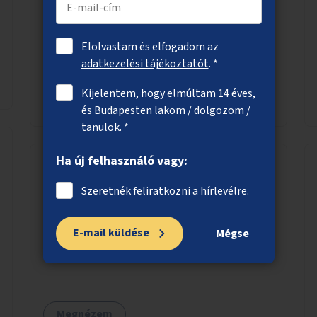
Csapadék megtartására és elszivárogtatására
alkalmas esőkertek létrehozása akár nagyobb
zöldfelületeken, akár meglévő közlekedési
Elolvastam és elfogadom az
területek helyén.
adatkezelési tájékoztatót
. *
Kijelentem, hogy elmúltam 14 éves,
Megnézem
és Budapesten lakom / dolgozom /
tanulok. *
Ha új felhasználó vagy:
Rendezett zöldterület a Határ útnál
Szeretnék feliratkozni a hírlevélre.
A Határ úti metróállomásnál a felüljáró alatt
E-mail küldése
lévő lerobbant terület helyett rendezett
Mégse
zöldfelület kialakítása.
Megnézem