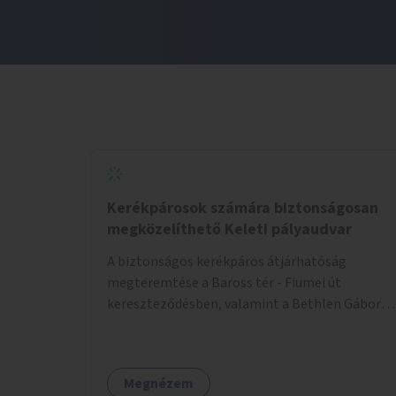
Kerékpárosok számára biztonságosan
megközelíthető Keleti pályaudvar
A biztonságos kerékpáros átjárhatóság
megteremtése a Baross tér - Fiumei út
kereszteződésben, valamint a Bethlen Gábor
utcánál a Thököly útról való balra kanyarodás
biztosítása a Festetics György utca irányába.
Megnézem