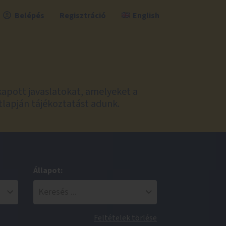
Belépés
Regisztráció
English
kapott javaslatokat, amelyeket a
tlapján tájékoztatást adunk.
Állapot:
Feltételek törlése