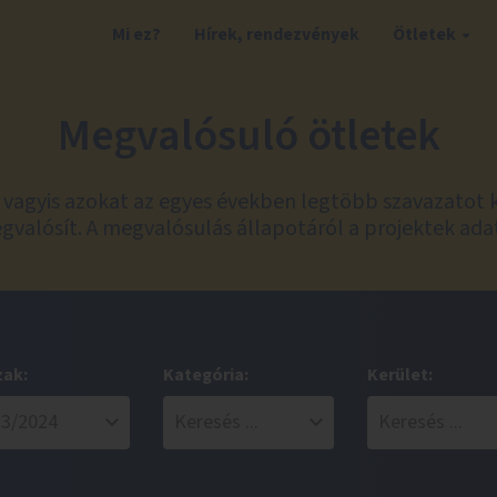
Mi ez?
Hírek, rendezvények
Ötletek
Megvalósuló ötletek
t, vagyis azokat az egyes években legtöbb szavazatot 
valósít. A megvalósulás állapotáról a projektek ada
zak:
Kategória:
Kerület: