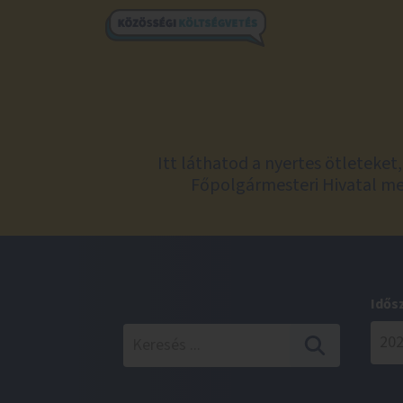
Itt láthatod a nyertes ötleteke
Főpolgármesteri Hivatal meg
Idős