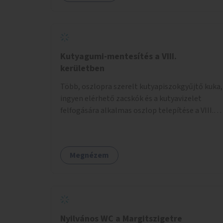
Kutyagumi-mentesítés a VIII.
kerületben
Több, oszlopra szerelt kutyapiszokgyűjtő kuka,
ingyen elérhető zacskók és a kutyavizelet
felfogására alkalmas oszlop telepítése a VIII.
kerületben a Magdolnanegyed és a
Palotanegyed néhány pontján, pilot jelleggel.
Megnézem
Nyilvános WC a Margitszigetre