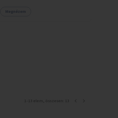
útvonal megszakad. Alakítsuk ki a kerékpáros
útvonalak összekötését!
Megnézem
1
-
13
elem
, összesen:
13