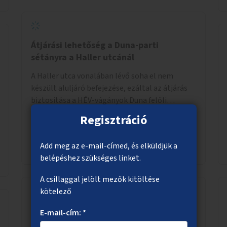
Átjárási lehetőség a Duna-parti
sétányra a Haller utcánál
A Haller utca vonalában lévő soha el nem
készült aluljáró befejezése, ezáltal az átjárás
biztosítása a HÉV-vágányok Duna felőli
oldalára.
Regisztráció
Megnézem
Add meg az e-mail-címed, és elküldjük a
belépéshez szükséges linket.
A csillaggal jelölt mezők kitöltése
kötelező
Csapadék összegyűjtése esőkertekben
E-mail-cím: *