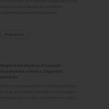
Az Üllői út VIII. és IX. kerületi szakaszán a fákat
körülvevő ültetőkazetták kizöldítése
megfelelő növények telepítésével.
Megnézem
Meglévő kerékpáros útvonalak
összekötése a Móricz Zsigmond
körtéren
A Móricz Zsigmond körtérre 5 irányból futnak
be utak, amelyeken lehetséges a biztonságos
kerékpározás, azonban a körtérre érve a Bartók
Béla út kivételével mindegyik kerékpáros