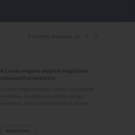
1
-
13
elem
, összesen:
13
A Corvin-negyed aluljáró megújítása
művészeti projektként
A Corvin-negyed aluljáró vizuális összképének
rendezése, újraalkotása a kortárs design
keretében, például a falfelületek festésével
vagy kiállítóterek létesítésével, amelyekben
kortárs designerek, művészek, tervezők
alkotásai, termékei jelenhetnének meg
Megnézem
alkalmat adva a bemutatkozásra, szélesebb