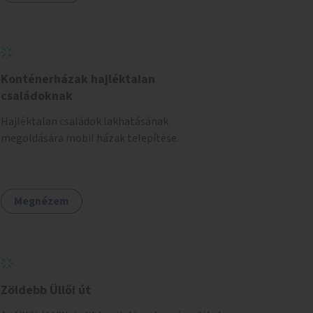
körben való ismertségre.
Konténerházak hajléktalan
családoknak
Hajléktalan családok lakhatásának
megoldására mobil házak telepítése.
Megnézem
Zöldebb Üllői út