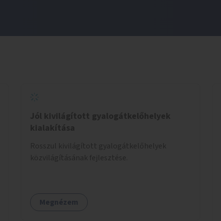
Jól kivilágított gyalogátkelőhelyek
kialakítása
Rosszul kivilágított gyalogátkelőhelyek
közvilágításának fejlesztése.
Megnézem