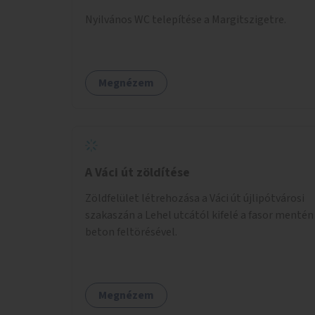
Nyilvános WC telepítése a Margitszigetre.
Megnézem
A Váci út zöldítése
Zöldfelület létrehozása a Váci út újlipótvárosi
szakaszán a Lehel utcától kifelé a fasor mentén
beton feltörésével.
Megnézem