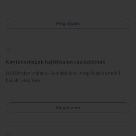
optikai jelölését, az indirekt balra kanyarodási lehetőség
jelölését – különösen a veszélyesebb kereszteződésekben,
vagy akár egyes egyirányú utcák megnyitását
Megnézem
szembeforgalmú kerékpározásra.
Konténerházak hajléktalan családoknak
Hajléktalan családok lakhatásának megoldására mobil
házak telepítése.
Megnézem