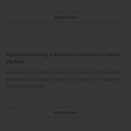
bérbeadása rászorulók számára.
Megnézem
Átjárási lehetőség a Duna-parti sétányra a Haller
utcánál
A Haller utca vonalában lévő soha el nem készült aluljáró
befejezése, ezáltal az átjárás biztosítása a HÉV-vágányok
Duna felőli oldalára.
Megnézem