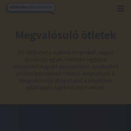
Megvalósuló ötletek
Itt láthatod a nyertes ötleteket, vagyis
azokat az egyes években legtöbb
szavazatot kapott javaslatokat, amelyeket
a Főpolgármesteri Hivatal megvalósít. A
megvalósulás állapotáról a projektek
adatlapján tájékoztatást adunk.