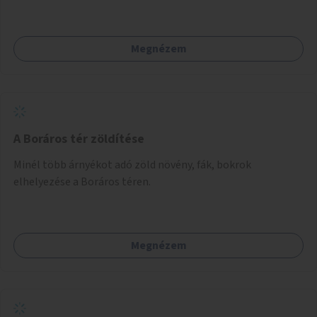
Megnézem
A Boráros tér zöldítése
Minél több árnyékot adó zöld növény, fák, bokrok
elhelyezése a Boráros téren.
Megnézem