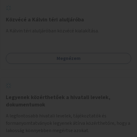
Közvécé a Kálvin téri aluljáróba
A Kálvin téri aluljáróban közvécé kialakítása.
Megnézem
Legyenek közérthetőek a hivatali levelek,
dokumentumok
A legfontosabb hivatali levelek, tájékoztatók és
formanyomtatványok legyenek átírva közérthetőre, hogy a
lakosság könnyebben megértse azokat.