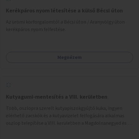
Kerékpáros nyom létesítése a külső Bécsi úton
Az ürömi körforgalomtól a Bécsi úton / Aranyvölgy úton
kerékpáros nyom felfestése.
Megnézem
Kutyagumi-mentesítés a VIII. kerületben
Több, oszlopra szerelt kutyapiszokgyűjtő kuka, ingyen
elérhető zacskók és a kutyavizelet felfogására alkalmas
oszlop telepítése a VIII. kerületben a Magdolnanegyed és a
Palotanegyed néhány pontján, pilot jelleggel.