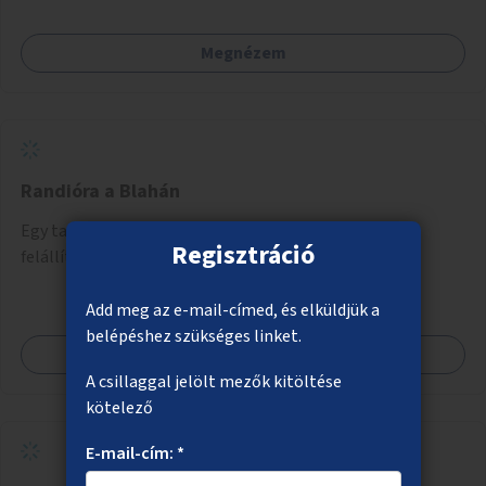
Megnézem
Randióra a Blahán
Egy találkozási pontként működő köztéri napóra
Regisztráció
felállítása a Blaha Lujza téren.
Add meg az e-mail-címed, és elküldjük a
belépéshez szükséges linket.
Megnézem
A csillaggal jelölt mezők kitöltése
kötelező
E-mail-cím: *