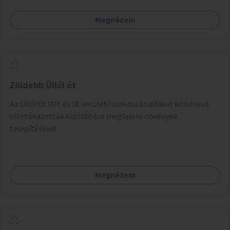
Megnézem
Zöldebb Üllői út
Az Üllői út VIII. és IX. kerületi szakaszán a fákat körülvevő
ültetőkazetták kizöldítése megfelelő növények
telepítésével.
Megnézem