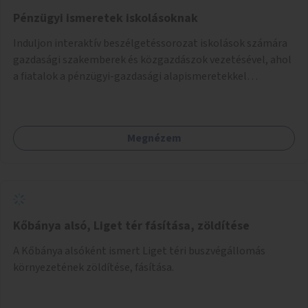
Pénzügyi ismeretek iskolásoknak
Induljon interaktív beszélgetéssorozat iskolások számára
gazdasági szakemberek és közgazdászok vezetésével, ahol
a fiatalok a pénzügyi-gazdasági alapismeretekkel
kapcsolatban tájékozódhatnak. A program többalkalmas
lenne, heti rendszerességgel tartanák iskolai csoportok
számára, önkormányzati intézményben vagy külső
Megnézem
helyszínen iskolai együttműködéssel. A szervezést az
Önkormányzat koordinálná, a tematikát a szakemberek
alakítanák ki, külön figyelmet fordítva a hátrányos helyzetű
gyerekek bevonására is. A program pilot jelleggel indulna,
több korosztály számára.
Kőbánya alsó, Liget tér fásítása, zöldítése
A Kőbánya alsóként ismert Liget téri buszvégállomás
környezetének zöldítése, fásítása.