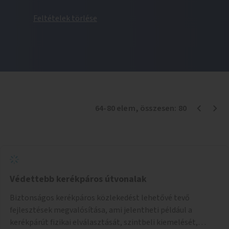
Feltételek törlése
64
-
80
elem
, összesen:
80
Védettebb kerékpáros útvonalak
Biztonságos kerékpáros közlekedést lehetővé tevő
fejlesztések megvalósítása, ami jelentheti például a
kerékpárút fizikai elválasztását, szintbeli kiemelését,