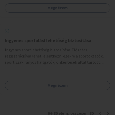
Megnézem
Ingyenes sportolási lehetőség biztosítása
Ingyenes sportlehetőség biztosítása. Előzetes
regisztrációval lehet jelentkezni ezekre a sportoktatók,
sport szakirányos hallgatók, önkéntesek által tartott
programokra.
Megnézem
64
-
80
elem
, összesen:
80