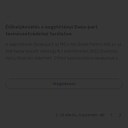
Élőhelykezelés a nagytétényi Duna-part
természetvédelmi területen
A nagytétényi Duna-part az M0-s híd (Deák Ferenc híd) és az
érdi határ között mintegy 4,5 kilométeren 2022 óta élvez
helyi, fővárosi védelmet. Ehhez kapcsolódóan javasoljuk a
terület élőhelykezelését, a tájidegen, invazív fajok
ritkítását, visszaszorítását.
Megnézem
1
-
21
elem
, összesen:
80