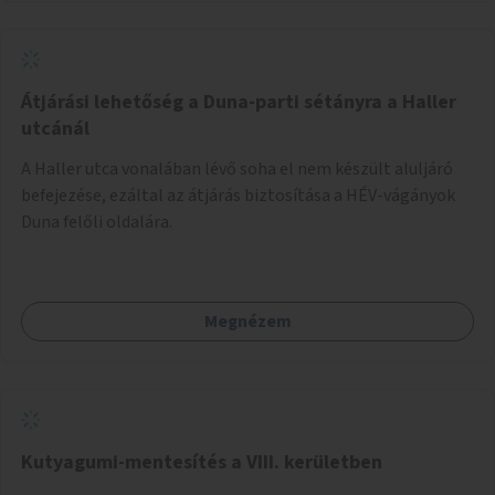
Átjárási lehetőség a Duna-parti sétányra a Haller
utcánál
A Haller utca vonalában lévő soha el nem készült aluljáró
befejezése, ezáltal az átjárás biztosítása a HÉV-vágányok
Duna felőli oldalára.
Megnézem
Kutyagumi-mentesítés a VIII. kerületben