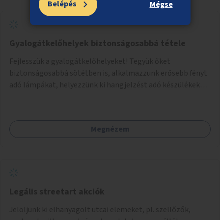
Belépés
Mégse
Gyalogátkelőhelyek biztonságosabbá tétele
Fejlesszük a gyalogátkelőhelyeket! Tegyük őket
biztonságosabbá sötétben is, alkalmazzunk erősebb fényt
adó lámpákat, helyezzünk ki hangjelzést adó készülékeket
és taktilis jelzéseket a vakok és gyengénlátók számára.
Megnézem
Legális streetart akciók
Jelöljünk ki elhanyagolt utcai elemeket, pl. szellőzők,