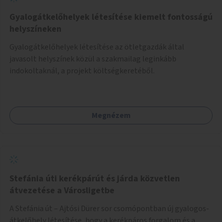
Gyalogátkelőhelyek létesítése kiemelt fontosságú
helyszíneken
Gyalogátkelőhelyek létesítése az ötletgazdák által
javasolt helyszínek közül a szakmailag leginkább
indokoltaknál, a projekt költségkeretéből.
Megnézem
Stefánia úti kerékpárút és járda közvetlen
átvezetése a Városligetbe
A Stefánia út – Ajtósi Dürer sor csomópontban új gyalogos-
átkelőhely létesítése, hogy a kerékpáros forgalom és a