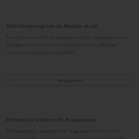
Zöld középszigetek az Alkotás utcán
Az Alkotás utca Déli pályaudvar melletti (Városmajor utca
és Nagyenyed utca közti) szakaszán az erre alkalmas
méretű középszigetek zöldítése.
Megnézem
Példamutató közvécék Budapesten
Példamutató, a meglévőknél magasabb komfortot és
újszerű vizuális minőséget kínáló nyilvános illemhelyek