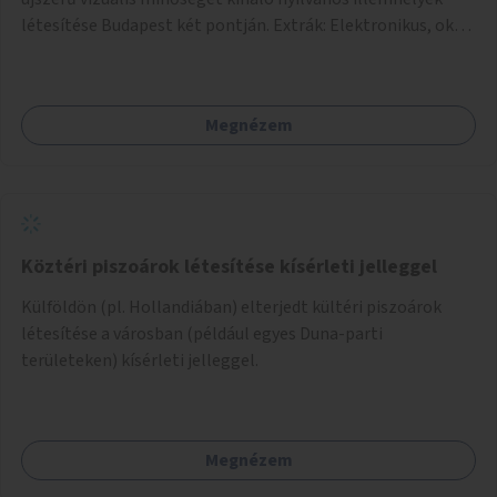
létesítése Budapest két pontján. Extrák: Elektronikus, okos
fizetési lehetőség vagy ingyenesség; újszerű fenntartási
konstrukció kidolgozása; egyéb kapcsolt szolgáltatások
(pl. ivókút, telefontöltés).
Megnézem
Köztéri piszoárok létesítése kísérleti jelleggel
Külföldön (pl. Hollandiában) elterjedt kültéri piszoárok
létesítése a városban (például egyes Duna-parti
területeken) kísérleti jelleggel.
Megnézem