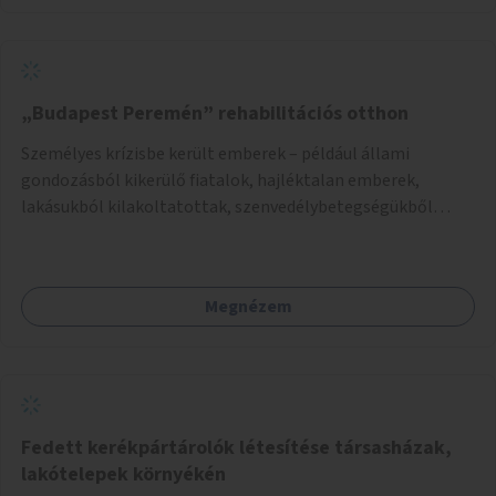
„Budapest Peremén” rehabilitációs otthon
Személyes krízisbe került emberek – például állami
gondozásból kikerülő fiatalok, hajléktalan emberek,
lakásukból kilakoltatottak, szenvedélybetegségükből
kijönni szándékozók – számára rehabilitációs otthon
megteremtése Budapest valamely peremkerületén,
civil/szakmai szervezeti háttérrel. A program a közvetlen
Megnézem
segítségen, biztonságnyújtáson kívül gazdálkodásba is
bevonja az ott lévő személyeket, és egyben a
környezettudatos és fenntartható élettel kapcsolatos
szemléletformálást is céljának tekinti.
Fedett kerékpártárolók létesítése társasházak,
lakótelepek környékén