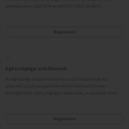
gyalogosok a Liget felé vezető bal oldali járdáról
közvetlenül átkelhessenek a Városligetbe.
Megnézem
Egészségügyi szűrőbuszok
Az egészségi állapot felmérése szűrőbuszokban. Az
alapvető szűrővizsgálatok mellett elérhető lenne
felvilágosítás, egészségügyi tanácsadás, a szexuális úton
terjedő betegségek szűrése és a szenvedélybetegek
támogatása.
Megnézem