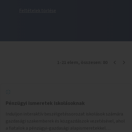
Feltételek törlése
1
-
21
elem
, összesen:
80
Pénzügyi ismeretek iskolásoknak
Induljon interaktív beszélgetéssorozat iskolások számára
gazdasági szakemberek és közgazdászok vezetésével, ahol
a fiatalok a pénzügyi-gazdasági alapismeretekkel