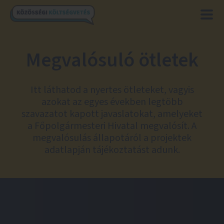
Megvalósuló ötletek
Itt láthatod a nyertes ötleteket, vagyis
azokat az egyes években legtöbb
szavazatot kapott javaslatokat, amelyeket
a Főpolgármesteri Hivatal megvalósít. A
megvalósulás állapotáról a projektek
adatlapján tájékoztatást adunk.