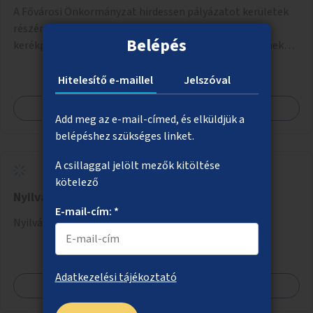
A Fővárosi Önkormányzat hirdessen pályázatot kerületek
részére lakótelepi/társasházi közös, zárható, fedett
Belépés
kerékpártárolókra. Induljon egy mintaprojekt, amelynek
alapján fel lehet mérni, milyen feladatokkal jár a kerület
számára az üzemeltetés.
Hitelesítő e-maillel
Jelszóval
Megnézem
Add meg az e-mail-címed, és elküldjük a
belépéshez szükséges linket.
A csillaggal jelölt mezők kitöltése
kötelező
Nyilvános WC a Margitszigetre
E-mail-cím: *
Nyilvános WC telepítése a Margitszigetre.
Adatkezelési tájékoztató
Megnézem