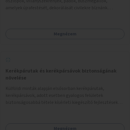
oszlopok, villanyszekrények, padok, buszmegállók,
amelyek újrafestését, dekorálását civilekre bíznánk.
Támogassuk a közösségi alapon való megújulást a
szükséges eszközökkel.
Megnézem
Kerékpárutak és kerékpársávok biztonságának
növelése
Külföldi minták alapján elsősorban kerékpárutak,
kerékpársávok, adott esetben gyalogos felületek
biztonságosabbá tétele kísérleti kiegészítő fejlesztésekkel
(terelők, műanyag elválasztó elemek, több és jobban
látható felfestés stb.)
Megnézem