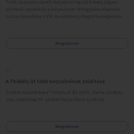
Több, oszlopra szerelt kutyapiszokgyűjtő kuka, ingyen
elérhető zacskók és a kutyavizelet felfogására alkalmas
oszlop telepítése a VIII. kerületben a Magdolnanegyed és a
Palotanegyed néhány pontján, pilot jelleggel.
Megnézem
A Thököly út több helyszínének zöldítése
Zöldsáv kialakítása a Thököly út 82. előtt, illetve zöldítés
más, lehetőleg VII. kerületi helyszínein az útnak.
Megnézem