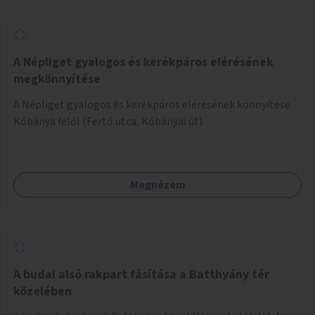
A Népliget gyalogos és kerékpáros elérésének
megkönnyítése
A Népliget gyalogos és kerékpáros elérésének könnyítése
Kőbánya felől (Fertő utca, Kőbányai út).
Megnézem
A budai alsó rakpart fásítása a Batthyány tér
közelében