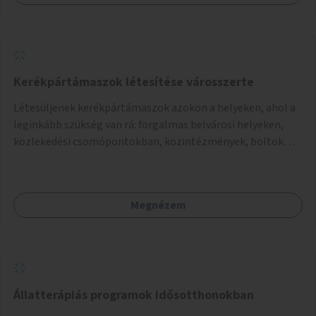
Kerékpártámaszok létesítése városszerte
Létesüljenek kerékpártámaszok azokon a helyeken, ahol a
leginkább szükség van rá: forgalmas belvárosi helyeken,
közlekedési csomópontokban, közintézmények, boltok
előtt.
Megnézem
Állatterápiás programok idősotthonokban