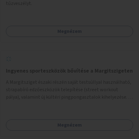
tűzveszélyt.
Megnézem
Ingyenes sporteszközök bővítése a Margitszigeten
A Margitsziget északi részén saját testsúllyal használható,
strapabíró edzőeszközök telepítése (street workout
pálya), valamint új kültéri pingpongasztalok kihelyezése. A
meglévő fitneszterület jelenleg alig felszerelt, így
kihasználatlan. A pingpongasztalok telepítésével egy
népszerű, ingyenes sportolási lehetőség válna elérhetővé a
Megnézem
sziget északi felén, ahol jelenleg egyetlen asztal sem
található.