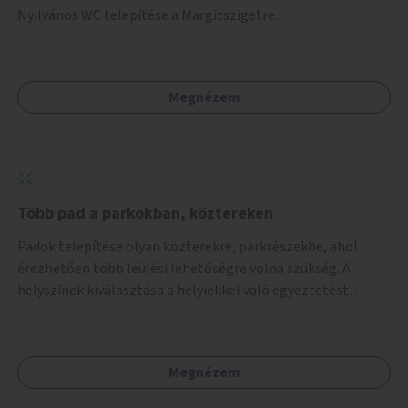
Nyilvános WC telepítése a Margitszigetre.
Megnézem
Több pad a parkokban, köztereken
Padok telepítése olyan közterekre, parkrészekbe, ahol
érezhetően több leülési lehetőségre volna szükség. A
helyszínek kiválasztása a helyiekkel való egyeztetést
követően történhet.
Megnézem