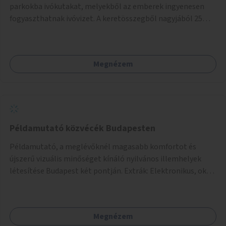
parkokba ivókutakat, melyekből az emberek ingyenesen
fogyaszthatnak ivóvizet. A keretösszegből nagyjából 25
ivókút telepítése lehetséges.
Megnézem
Példamutató közvécék Budapesten
Példamutató, a meglévőknél magasabb komfortot és
újszerű vizuális minőséget kínáló nyilvános illemhelyek
létesítése Budapest két pontján. Extrák: Elektronikus, okos
fizetési lehetőség vagy ingyenesség; újszerű fenntartási
konstrukció kidolgozása; egyéb kapcsolt szolgáltatások
(pl. ivókút, telefontöltés).
Megnézem