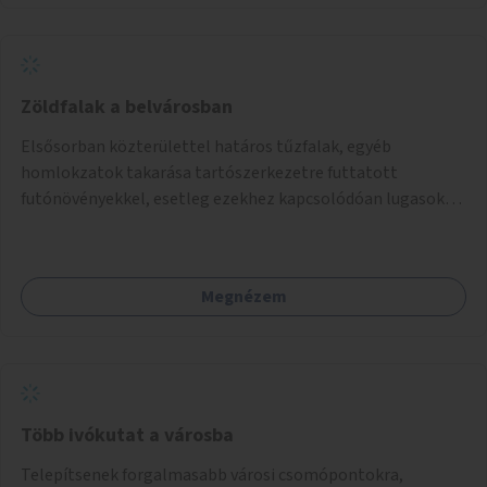
bevonja az ott lévő személyeket, és egyben a
környezettudatos és fenntartható élettel kapcsolatos
szemléletformálást is céljának tekinti.
Zöldfalak a belvárosban
Elsősorban közterülettel határos tűzfalak, egyéb
homlokzatok takarása tartószerkezetre futtatott
futónövényekkel, esetleg ezekhez kapcsolódóan lugasok
kialakítása. Ezzel olyan belvárosi helyszíneken növelhető a
zöldfelületek mennyisége, ahol helyhiány miatt másra
nincs lehetőség.
Megnézem
Több ivókutat a városba
Telepítsenek forgalmasabb városi csomópontokra,