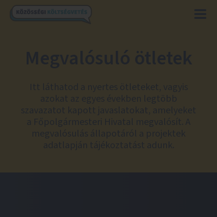
Megvalósuló ötletek
Itt láthatod a nyertes ötleteket, vagyis
azokat az egyes években legtöbb
szavazatot kapott javaslatokat, amelyeket
a Főpolgármesteri Hivatal megvalósít. A
megvalósulás állapotáról a projektek
adatlapján tájékoztatást adunk.