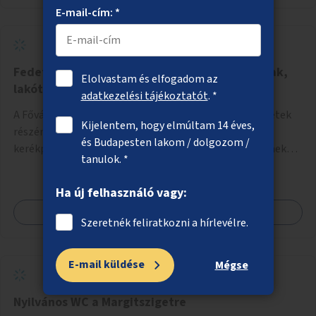
E-mail-cím: *
Fedett kerékpártárolók létesítése társasházak,
Elolvastam és elfogadom az
lakótelepek környékén
adatkezelési tájékoztatót
. *
A Fővárosi Önkormányzat hirdessen pályázatot kerületek
Kijelentem, hogy elmúltam 14 éves,
részére lakótelepi/társasházi közös, zárható, fedett
és Budapesten lakom / dolgozom /
kerékpártárolókra. Induljon egy mintaprojekt, amelynek
tanulok. *
alapján fel lehet mérni, milyen feladatokkal jár a kerület
számára az üzemeltetés.
Ha új felhasználó vagy:
Megnézem
Szeretnék feliratkozni a hírlevélre.
E-mail küldése
Mégse
Nyilvános WC a Margitszigetre