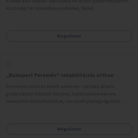
A budai alsó rakpart Batthyány tér előtti parkolófelületén
közösségi tér kialakítása padokkal, fákkal.
Megnézem
„Budapest Peremén” rehabilitációs otthon
Személyes krízisbe került emberek – például állami
gondozásból kikerülő fiatalok, hajléktalan emberek,
lakásukból kilakoltatottak, szenvedélybetegségükből
kijönni szándékozók – számára rehabilitációs otthon
megteremtése Budapest valamely peremkerületén,
civil/szakmai szervezeti háttérrel. A program a közvetlen
Megnézem
segítségen, biztonságnyújtáson kívül gazdálkodásba is