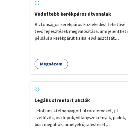
Védettebb kerékpáros útvonalak
Biztonságos kerékpáros közlekedést lehetővé
tevő fejlesztések megvalósítása, ami jelentheti
például a kerékpárút fizikai elválasztását,
szintbeli kiemelését, optikai jelölését, az
indirekt balra kanyarodási lehetőség jelölését –
különösen a veszélyesebb kereszteződésekben,
Megnézem
vagy akár egyes egyirányú utcák megnyitását
szembeforgalmú kerékpározásra.
Legális streetart akciók
Jelöljünk ki elhanyagolt utcai elemeket, pl.
szellőzők, oszlopok, villanyszekrények, padok,
buszmegállók, amelyek újrafestését,