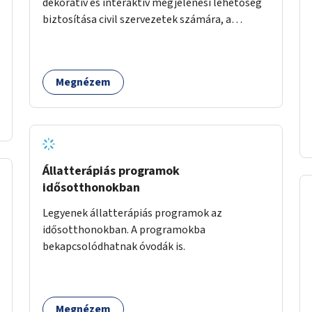
dekoratív és interaktív megjelenési lehetőség
biztosítása civil szervezetek számára, a
társadalmi felelősségvállalás jegyében. A cél,
hogy közérdekű, segítő tevékenységeket
mutassanak be látványos, gondolatébresztő
Megnézem
formában, például rajzokkal, kérdésekkel,
üzenetküldési lehetőséggel vagy
akciónapokkal – bérleti és közüzemi díjak
nélkül, a jelenlegi elhanyagolt állapot helyett.
Állatterápiás programok
idősotthonokban
Legyenek állatterápiás programok az
idősotthonokban. A programokba
bekapcsolódhatnak óvodák is.
Megnézem