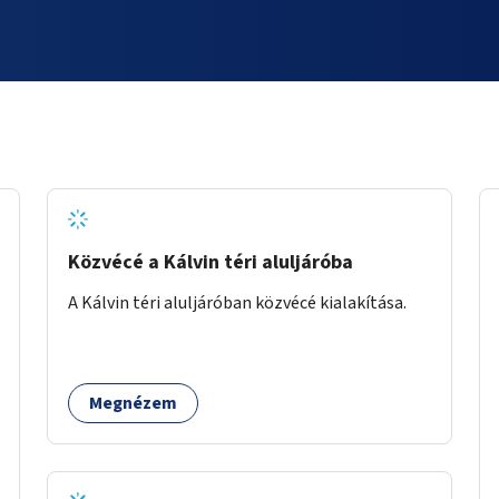
Közvécé a Kálvin téri aluljáróba
A Kálvin téri aluljáróban közvécé kialakítása.
Megnézem