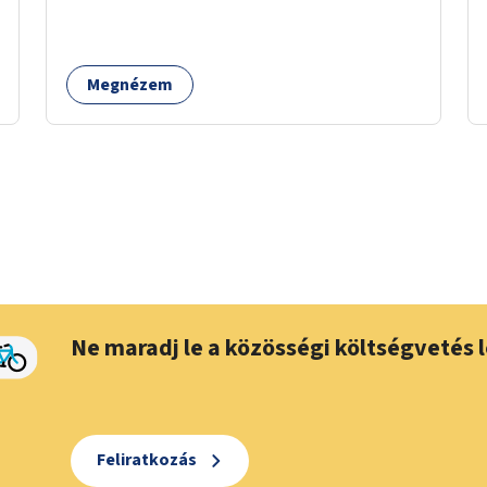
pedagógusok és a szülők is részt vehetnek.
Megnézem
Ne maradj le a közösségi költségvetés l
Feliratkozás