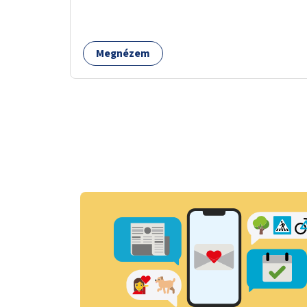
dekorálását civilekre bíznánk. Támogassuk a
közösségi alapon való megújulást a szükséges
eszközökkel.
Megnézem