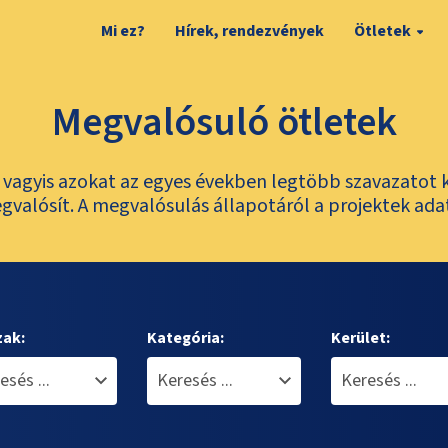
Mi ez?
Hírek, rendezvények
Ötletek
Megvalósuló ötletek
t, vagyis azokat az egyes években legtöbb szavazatot 
valósít. A megvalósulás állapotáról a projektek ada
zak:
Kategória:
Kerület: