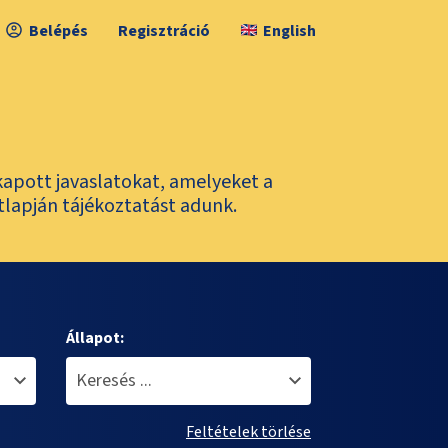
Belépés
Regisztráció
English
kapott javaslatokat, amelyeket a
tlapján tájékoztatást adunk.
Állapot:
Feltételek törlése