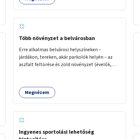
Több növényzet a belvárosban
Erre alkalmas belvárosi helyszíneken –
járdákon, tereken, akár parkolók helyén – az
aszfalt feltörése és zöld növényzet (évelők,
cserjék, fák) telepítése.
Megnézem
Ingyenes sportolási lehetőség