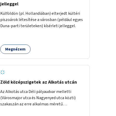
jelleggel
Külföldön (pl. Hollandiában) elterjedt kültéri
piszoárok létesítése a városban (például egyes
Duna-parti területeken) kísérleti jelleggel.
Megnézem
Zöld középszigetek az Alkotás utcán
Az Alkotás utca Déli pályaudvar melletti
(Városmajor utca és Nagyenyed utca közti)
szakaszán az erre alkalmas méretű
középszigetek zöldítése.