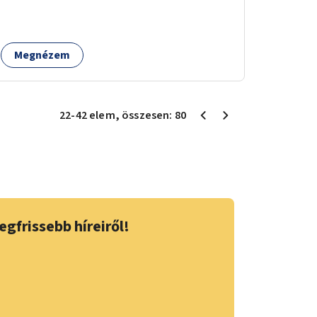
fogyaszthatnak ivóvizet. A keretösszegből
nagyjából 25 ivókút telepítése lehetséges.
Megnézem
22
-
42
elem
, összesen:
80
egfrissebb híreiről!