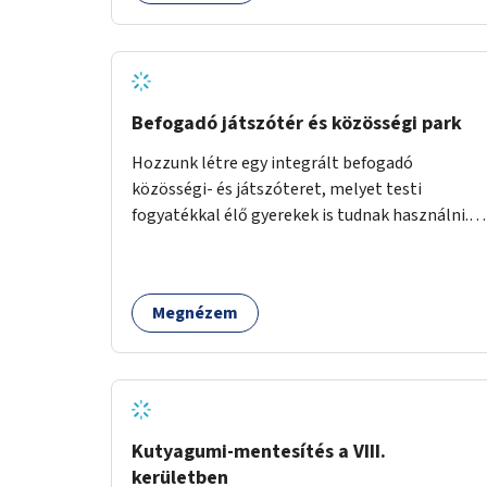
Befogadó játszótér és közösségi park
Hozzunk létre egy integrált befogadó
közösségi- és játszóteret, melyet testi
fogyatékkal élő gyerekek is tudnak használni.
Ennek helyszínéül a XVIII. kerület Turul-park
területe lenne megfelelő, mely mind
elérhetőségét, mind infrastrukturális
Megnézem
adottságait tekintve alkalmas egy új játszótér
kialakítására.
Kutyagumi-mentesítés a VIII.
kerületben