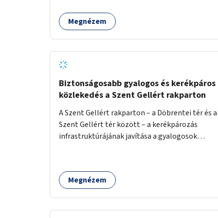
Megnézem
Biztonságosabb gyalogos és kerékpáros
közlekedés a Szent Gellért rakparton
A Szent Gellért rakparton – a Döbrentei tér és a
Szent Gellért tér között – a kerékpározás
infrastruktúrájának javítása a gyalogosok
érdekében is.
Megnézem