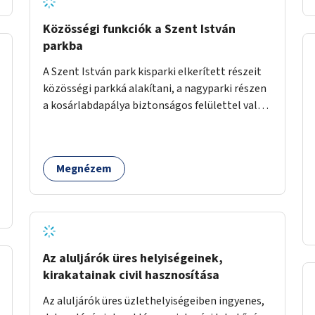
Közösségi funkciók a Szent István
parkba
A Szent István park kisparki elkerített részeit
közösségi parkká alakítani, a nagyparki részen
a kosárlabdapálya biztonságos felülettel való
burkolása.
Megnézem
Az aluljárók üres helyiségeinek,
kirakatainak civil hasznosítása
Az aluljárók üres üzlethelyiségeiben ingyenes,