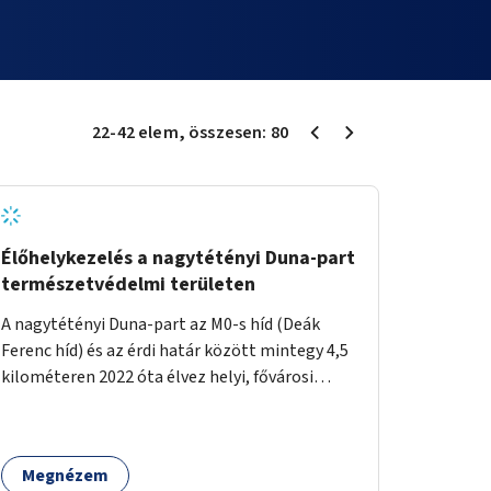
22
-
42
elem
, összesen:
80
Élőhelykezelés a nagytétényi Duna-part
természetvédelmi területen
A nagytétényi Duna-part az M0-s híd (Deák
Ferenc híd) és az érdi határ között mintegy 4,5
kilométeren 2022 óta élvez helyi, fővárosi
védelmet. Ehhez kapcsolódóan javasoljuk a
terület élőhelykezelését, a tájidegen, invazív
fajok ritkítását, visszaszorítását.
Megnézem