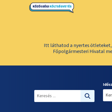
Itt láthatod a nyertes ötleteke
Főpolgármesteri Hivatal meg
Idős