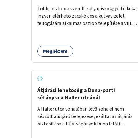
Több, oszlopra szerelt kutyapiszokgyűjtő kuka,
ingyen elérhető zacskók és a kutyavizelet
felfogására alkalmas oszlop telepítése a VIII.
kerületben a Magdolnanegyed és a
Palotanegyed néhány pontján, pilot jelleggel.
Megnézem
Átjárási lehetőség a Duna-parti
sétányra a Haller utcánál
A Haller utca vonalában lévő soha el nem
készült aluljáró befejezése, ezáltal az átjárás
biztosítása a HÉV-vágányok Duna felőli
oldalára.