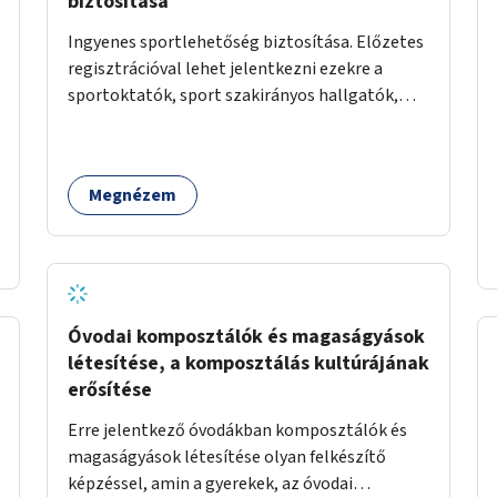
biztosítása
Ingyenes sportlehetőség biztosítása. Előzetes
regisztrációval lehet jelentkezni ezekre a
sportoktatók, sport szakirányos hallgatók,
önkéntesek által tartott programokra.
Megnézem
Óvodai komposztálók és magaságyások
létesítése, a komposztálás kultúrájának
erősítése
Erre jelentkező óvodákban komposztálók és
magaságyások létesítése olyan felkészítő
képzéssel, amin a gyerekek, az óvodai