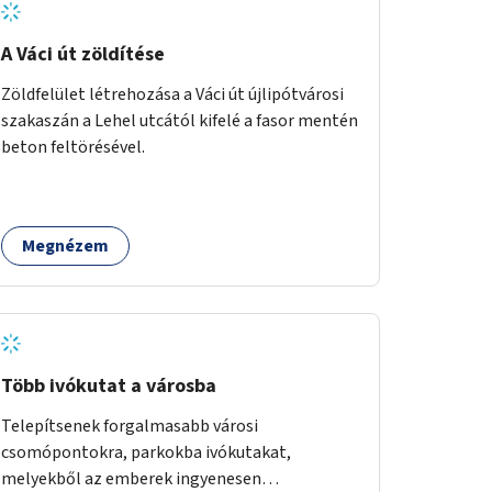
A Váci út zöldítése
Zöldfelület létrehozása a Váci út újlipótvárosi
szakaszán a Lehel utcától kifelé a fasor mentén
beton feltörésével.
Megnézem
Több ivókutat a városba
Telepítsenek forgalmasabb városi
csomópontokra, parkokba ivókutakat,
melyekből az emberek ingyenesen