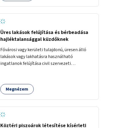
Üres lakások felújítása és bérbeadása
hajléktalansággal küzdőknek
Fővárosi vagy kerületi tulajdonú, üresen álló
lakások vagy lakhatásra használható
ingatlanok felújítása civil szervezeti
segítséggel és az érintettek önkéntes
munkájával, majd a kialakított lakások,
lakóegységek bérbeadása rászorulók számára.
Megnézem
Köztéri piszoárok létesítése kísérleti