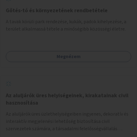
Gőtés-tó és környezetének rendbetétele
A tavak körüli park rendezése, kukák, padok kihelyezése, a
terület alkalmassá tétele a minőségibb közösségi életre.
Megnézem
Az aluljárók üres helyiségeinek, kirakatainak civil
hasznosítása
Az aluljárók üres üzlethelyiségeiben ingyenes, dekoratív és
interaktív megjelenési lehetőség biztosítása civil
szervezetek számára, a társadalmi felelősségvállalás
jegyében. A cél, hogy közérdekű, segítő tevékenységeket