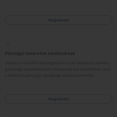
akár dézsából felfutó futónövényzet alkalmazása, legvégső
megoldásként napvitorlák felszerelése.
Megnézem
Pénzügyi ismeretek iskolásoknak
Induljon interaktív beszélgetéssorozat iskolások számára
gazdasági szakemberek és közgazdászok vezetésével, ahol
a fiatalok a pénzügyi-gazdasági alapismeretekkel
kapcsolatban tájékozódhatnak. A program többalkalmas
lenne, heti rendszerességgel tartanák iskolai csoportok
számára, önkormányzati intézményben vagy külső
Megnézem
helyszínen iskolai együttműködéssel. A szervezést az
Önkormányzat koordinálná, a tematikát a szakemberek
alakítanák ki, külön figyelmet fordítva a hátrányos helyzetű