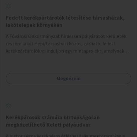
gyerekek bevonására is. A program pilot jelleggel indulna,
több korosztály számára.
Fedett kerékpártárolók létesítése társasházak,
lakótelepek környékén
A Fővárosi Önkormányzat hirdessen pályázatot kerületek
részére lakótelepi/társasházi közös, zárható, fedett
kerékpártárolókra. Induljon egy mintaprojekt, amelynek
alapján fel lehet mérni, milyen feladatokkal jár a kerület
számára az üzemeltetés.
Megnézem
Kerékpárosok számára biztonságosan
megközelíthető Keleti pályaudvar
A biztonságos kerékpáros átjárhatóság megteremtése a