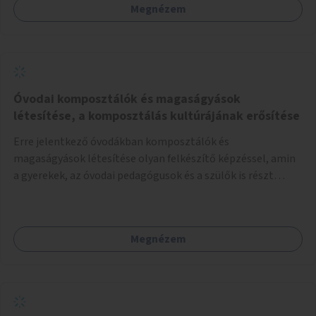
Megnézem
Óvodai komposztálók és magaságyások
létesítése, a komposztálás kultúrájának erősítése
Erre jelentkező óvodákban komposztálók és
magaságyások létesítése olyan felkészítő képzéssel, amin
a gyerekek, az óvodai pedagógusok és a szülők is részt
vehetnek.
Megnézem