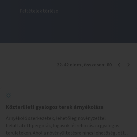
Feltételek törlése
22
-
42
elem
, összesen:
80
Közterületi gyalogos terek árnyékolása
Árnyékoló szerkezetek, lehetőleg növényzettel
befuttatott pergolák, lugasok létrehozása a gyalogos
területeken. Ahol a növényültetésre nincs lehetőség, ott