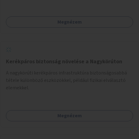
mindegyik kerékpáros útvonal megszakad. Alakítsuk ki a
kerékpáros útvonalak összekötését!
Megnézem
Kerékpáros biztonság növelése a Nagykörúton
A nagykörúti kerékpáros infrastruktúra biztonságosabbá
tétele különböző eszközökkel, például fizikai elválasztó
elemekkel.
Megnézem