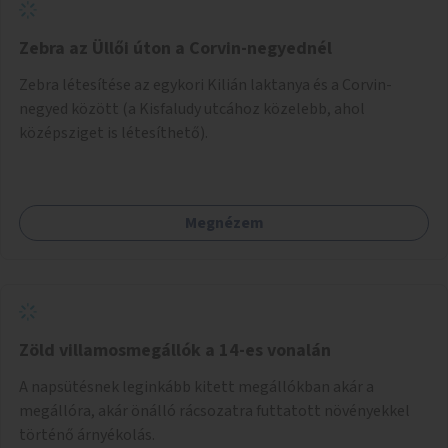
Zebra az Üllői úton a Corvin-negyednél
Zebra létesítése az egykori Kilián laktanya és a Corvin-
negyed között (a Kisfaludy utcához közelebb, ahol
középsziget is létesíthető).
Megnézem
Zöld villamosmegállók a 14-es vonalán
A napsütésnek leginkább kitett megállókban akár a
megállóra, akár önálló rácsozatra futtatott növényekkel
történő árnyékolás.