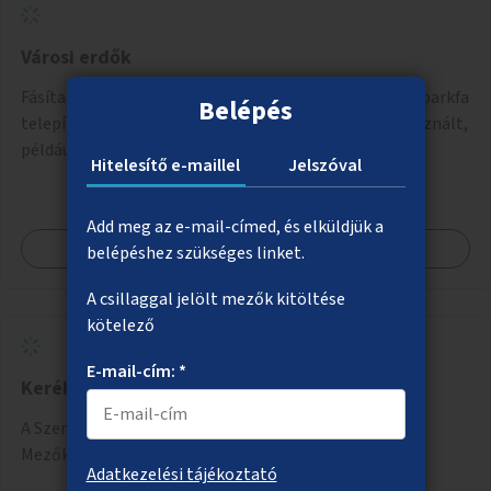
Városi erdők
Fásítatlan erdő besorolású területekre, összesen 330 parkfa
Belépés
telepítése, ezzel városi kiserdők létrehozása nem használt,
például rozsdaövezeti telkeken, 3 év gondozással.
Hitelesítő e-maillel
Jelszóval
Add meg az e-mail-címed, és elküldjük a
Megnézem
belépéshez szükséges linket.
A csillaggal jelölt mezők kitöltése
kötelező
E-mail-cím: *
Kerékpárút és járda a Szerémi úton
A Szerémi úti kerékpárút és járda meghosszabbítása a
Mezőkövesdi úttól a Savoya parkig.
Adatkezelési tájékoztató