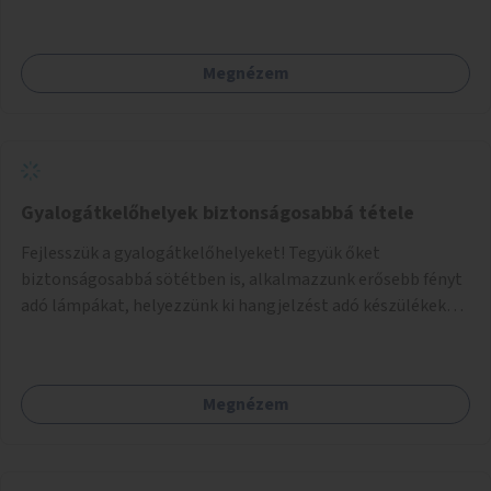
autista fiatalok élethosszig tartó támogatásra és
közösségekre találhatnak.
Megnézem
Gyalogátkelőhelyek biztonságosabbá tétele
Fejlesszük a gyalogátkelőhelyeket! Tegyük őket
biztonságosabbá sötétben is, alkalmazzunk erősebb fényt
adó lámpákat, helyezzünk ki hangjelzést adó készülékeket
és taktilis jelzéseket a vakok és gyengénlátók számára.
Megnézem