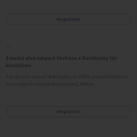
mutassanak be látványos, gondolatébresztő formában,
például rajzokkal, kérdésekkel, üzenetküldési lehetőséggel
Megnézem
vagy akciónapokkal – bérleti és közüzemi díjak nélkül, a
jelenlegi elhanyagolt állapot helyett.
A budai alsó rakpart fásítása a Batthyány tér
közelében
A budai alsó rakpart Batthyány tér előtti parkolófelületén
közösségi tér kialakítása padokkal, fákkal.
Megnézem