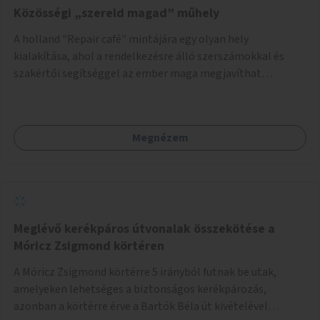
Közösségi „szereld magad” műhely
A holland "Repair café" mintájára egy olyan hely
kialakítása, ahol a rendelkezésre álló szerszámokkal és
szakértői segítséggel az ember maga megjavíthat
elromlott tárgyakat. A műhely egyben találkozóhely is,
lehetőség arra, hogy a közösség tagjai is segítsenek
egymásnak, megosszák tudásukat.
Megnézem
Meglévő kerékpáros útvonalak összekötése a
Móricz Zsigmond körtéren
A Móricz Zsigmond körtérre 5 irányból futnak be utak,
amelyeken lehetséges a biztonságos kerékpározás,
azonban a körtérre érve a Bartók Béla út kivételével