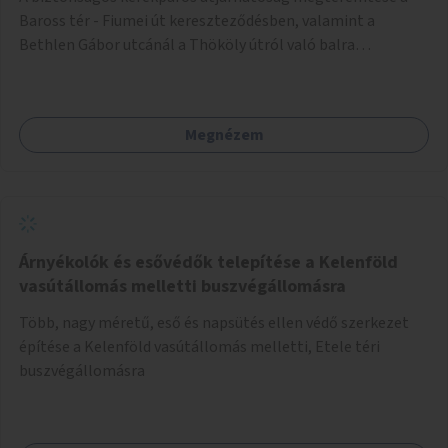
Baross tér - Fiumei út kereszteződésben, valamint a
Bethlen Gábor utcánál a Thököly útról való balra
kanyarodás biztosítása a Festetics György utca irányába.
Megnézem
Árnyékolók és esővédők telepítése a Kelenföld
vasútállomás melletti buszvégállomásra
Több, nagy méretű, eső és napsütés ellen védő szerkezet
építése a Kelenföld vasútállomás melletti, Etele téri
buszvégállomásra