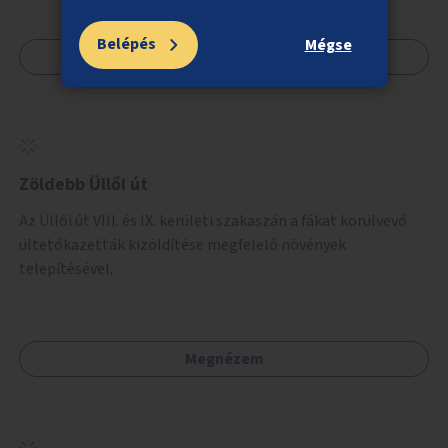
Belépés
Mégse
Megnézem
Zöldebb Üllői út
Az Üllői út VIII. és IX. kerületi szakaszán a fákat körülvevő
ültetőkazetták kizöldítése megfelelő növények
telepítésével.
Megnézem