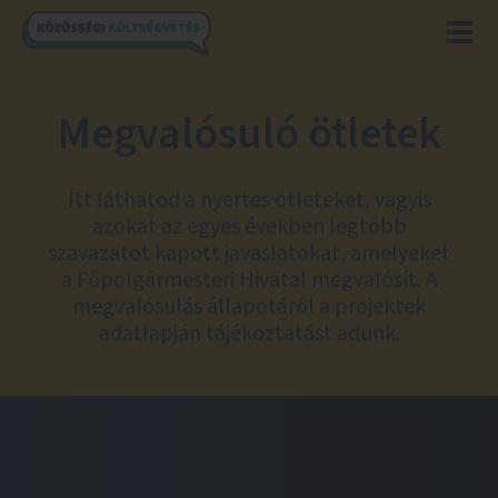
Megvalósuló ötletek
Itt láthatod a nyertes ötleteket, vagyis
azokat az egyes években legtöbb
szavazatot kapott javaslatokat, amelyeket
a Főpolgármesteri Hivatal megvalósít. A
megvalósulás állapotáról a projektek
adatlapján tájékoztatást adunk.