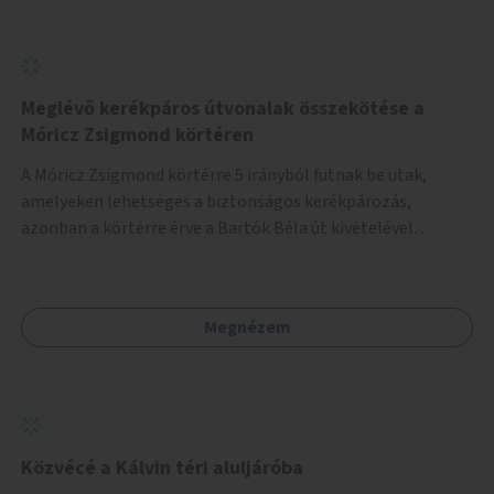
Meglévő kerékpáros útvonalak összekötése a
Móricz Zsigmond körtéren
A Móricz Zsigmond körtérre 5 irányból futnak be utak,
amelyeken lehetséges a biztonságos kerékpározás,
azonban a körtérre érve a Bartók Béla út kivételével
mindegyik kerékpáros útvonal megszakad. Alakítsuk ki a
kerékpáros útvonalak összekötését!
Megnézem
Közvécé a Kálvin téri aluljáróba