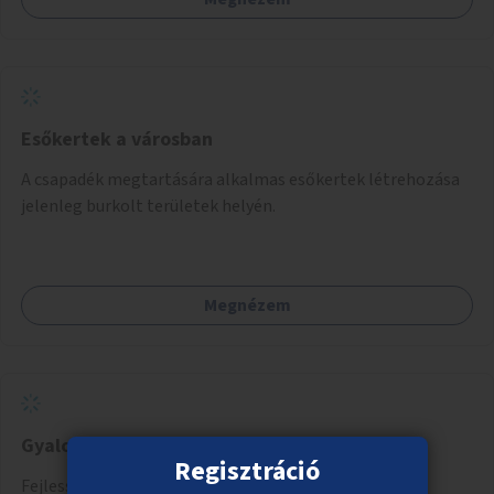
Esőkertek a városban
A csapadék megtartására alkalmas esőkertek létrehozása
jelenleg burkolt területek helyén.
Megnézem
Gyalogátkelőhelyek biztonságosabbá tétele
Regisztráció
Fejlesszük a gyalogátkelőhelyeket! Tegyük őket