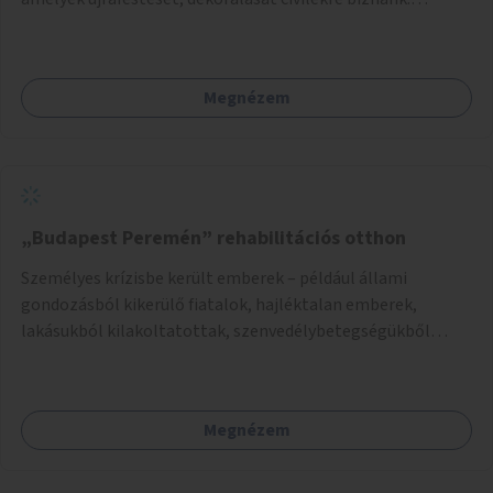
Támogassuk a közösségi alapon való megújulást a
szükséges eszközökkel.
Megnézem
„Budapest Peremén” rehabilitációs otthon
Személyes krízisbe került emberek – például állami
gondozásból kikerülő fiatalok, hajléktalan emberek,
lakásukból kilakoltatottak, szenvedélybetegségükből
kijönni szándékozók – számára rehabilitációs otthon
megteremtése Budapest valamely peremkerületén,
civil/szakmai szervezeti háttérrel. A program a közvetlen
Megnézem
segítségen, biztonságnyújtáson kívül gazdálkodásba is
bevonja az ott lévő személyeket, és egyben a
környezettudatos és fenntartható élettel kapcsolatos