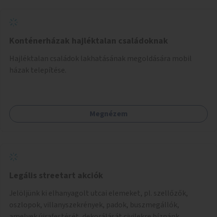
Konténerházak hajléktalan családoknak
Hajléktalan családok lakhatásának megoldására mobil
házak telepítése.
Megnézem
Legális streetart akciók
Jelöljünk ki elhanyagolt utcai elemeket, pl. szellőzők,
oszlopok, villanyszekrények, padok, buszmegállók,
amelyek újrafestését, dekorálását civilekre bíznánk.