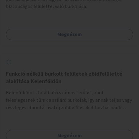
biztonságos felülettel való burkolása.
Megnézem
Funkció nélküli burkolt felületek zöldfelületté
alakítása Kelenföldön
Kelenföldön is található számos terület, ahol
feleslegesnek tűnik a szilárd burkolat, így annak teljes vagy
részleges elbontásával új zöldfelületeket hozhatnánk
létre. Ilyenek például az Etele út 19. és Mérnök utca 32.
közötti, vagy a Fraknó utca 22/b és a Bártfai utca közötti
aszfaltos területek.
Megnézem