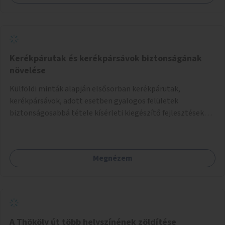
Kerékpárutak és kerékpársávok biztonságának
növelése
Külföldi minták alapján elsősorban kerékpárutak,
kerékpársávok, adott esetben gyalogos felületek
biztonságosabbá tétele kísérleti kiegészítő fejlesztésekkel
(terelők, műanyag elválasztó elemek, több és jobban
látható felfestés stb.)
Megnézem
A Thököly út több helyszínének zöldítése