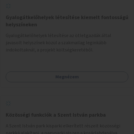
Gyalogátkelőhelyek létesítése kiemelt fontosságú
helyszíneken
Gyalogátkelőhelyek létesítése az ötletgazdák által
javasolt helyszínek közül a szakmailag leginkább
indokoltaknál, a projekt költségkeretéből.
Megnézem
Közösségi funkciók a Szent István parkba
A Szent István park kisparki elkerített részeit közösségi
parkká alakítani, a nagyparki részen a kosárlabdapálya