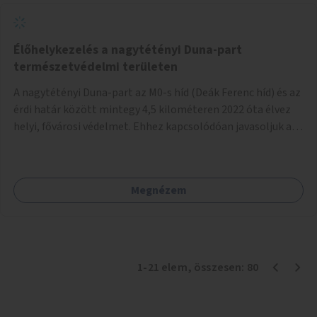
szemléletformálást is céljának tekinti.
Élőhelykezelés a nagytétényi Duna-part
természetvédelmi területen
A nagytétényi Duna-part az M0-s híd (Deák Ferenc híd) és az
érdi határ között mintegy 4,5 kilométeren 2022 óta élvez
helyi, fővárosi védelmet. Ehhez kapcsolódóan javasoljuk a
terület élőhelykezelését, a tájidegen, invazív fajok
ritkítását, visszaszorítását.
Megnézem
1
-
21
elem
, összesen:
80