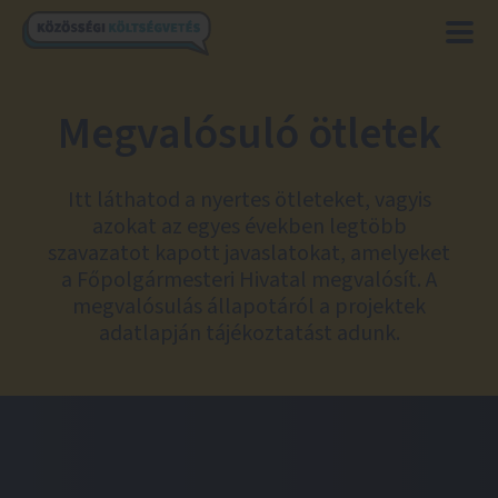
Megvalósuló ötletek
Itt láthatod a nyertes ötleteket, vagyis
azokat az egyes években legtöbb
szavazatot kapott javaslatokat, amelyeket
a Főpolgármesteri Hivatal megvalósít. A
megvalósulás állapotáról a projektek
adatlapján tájékoztatást adunk.