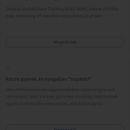
Zöldsáv kialakítása a Thököly út 82. előtt, illetve zöldítés
más, lehetőleg VII. kerületi helyszínein az útnak.
Megnézem
Közös gyerek és nyugdíjas "napközi"
Idősotthonokban és/vagy óvodákban olyan programok
szervezése, ahol 3-6 éves gyerekek minőségi időt tudnak
együtt tölteni idős emberekkel, akik társaságra,
beszélgetésre vágynak.
Megnézem