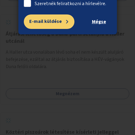
Szeretnék feliratkozni a hírlevélre.
E-mail küldése
Mégse
Átjárási lehetőség a Duna-parti sétányra a Haller
utcánál
A Haller utca vonalában lévő soha el nem készült aluljáró
befejezése, ezáltal az átjárás biztosítása a HÉV-vágányok
Duna felőli oldalára.
Megnézem
Köztéri piszoárok létesítése kísérleti jelleggel