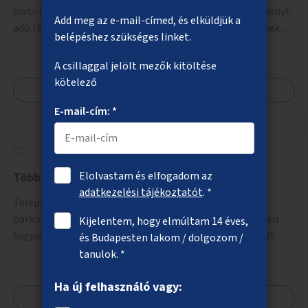
biztonságosabbá sötétben is, alkalmazzunk erősebb fényt
Add meg az e-mail-címed, és elküldjük a
adó lámpákat, helyezzünk ki hangjelzést adó készülékeket
belépéshez szükséges linket.
és taktilis jelzéseket a vakok és gyengénlátók számára.
A csillaggal jelölt mezők kitöltése
kötelező
Megnézem
E-mail-cím: *
Elolvastam és elfogadom az
Több ivókutat a városba
adatkezelési tájékoztatót
. *
Telepítsenek forgalmasabb városi csomópontokra,
parkokba ivókutakat, melyekből az emberek ingyenesen
Kijelentem, hogy elmúltam 14 éves,
fogyaszthatnak ivóvizet. A keretösszegből nagyjából 25
és Budapesten lakom / dolgozom /
ivókút telepítése lehetséges.
tanulok. *
Ha új felhasználó vagy:
Megnézem