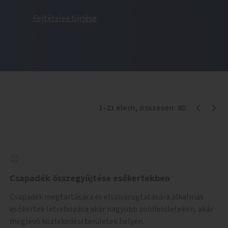
Feltételek törlése
1
-
21
elem
, összesen:
80
Csapadék összegyűjtése esőkertekben
Csapadék megtartására és elszivárogtatására alkalmas
esőkertek létrehozása akár nagyobb zöldfelületeken, akár
meglévő közlekedési területek helyén.