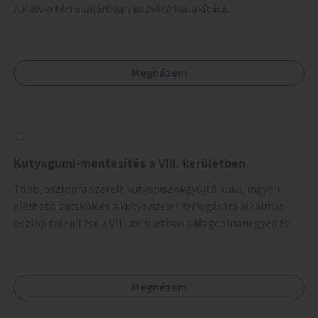
A Kálvin téri aluljáróban közvécé kialakítása.
Megnézem
Kutyagumi-mentesítés a VIII. kerületben
Több, oszlopra szerelt kutyapiszokgyűjtő kuka, ingyen
elérhető zacskók és a kutyavizelet felfogására alkalmas
oszlop telepítése a VIII. kerületben a Magdolnanegyed és a
Palotanegyed néhány pontján, pilot jelleggel.
Megnézem