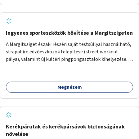
Ingyenes sporteszközök bővítése a Margitszigeten
A Margitsziget északi részén saját testsúllyal használható,
strapabíró edzőeszközök telepítése (street workout
pálya), valamint új kültéri pingpongasztalok kihelyezése. A
meglévő fitneszterület jelenleg alig felszerelt, így
kihasználatlan. A pingpongasztalok telepítésével egy
népszerű, ingyenes sportolási lehetőség válna elérhetővé a
Megnézem
sziget északi felén, ahol jelenleg egyetlen asztal sem
található.
Kerékpárutak és kerékpársávok biztonságának
növelése