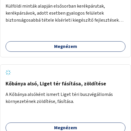
Külföldi minták alapján elsősorban kerékpárutak,
kerékpársávok, adott esetben gyalogos felületek
biztonságosabbá tétele kísérleti kiegészítő fejlesztésekkel
(terelők, műanyag elválasztó elemek, több és jobban
látható felfestés stb.)
Megnézem
Kőbánya alsó, Liget tér fásítása, zöldítése
A Kőbánya alsóként ismert Liget téri buszvégállomás
környezetének zöldítése, fásítása.
Megnézem