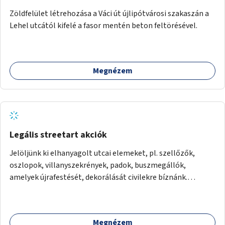
Zöldfelület létrehozása a Váci út újlipótvárosi szakaszán a
Lehel utcától kifelé a fasor mentén beton feltörésével.
Megnézem
Legális streetart akciók
Jelöljünk ki elhanyagolt utcai elemeket, pl. szellőzők,
oszlopok, villanyszekrények, padok, buszmegállók,
amelyek újrafestését, dekorálását civilekre bíznánk.
Támogassuk a közösségi alapon való megújulást a
szükséges eszközökkel.
Megnézem