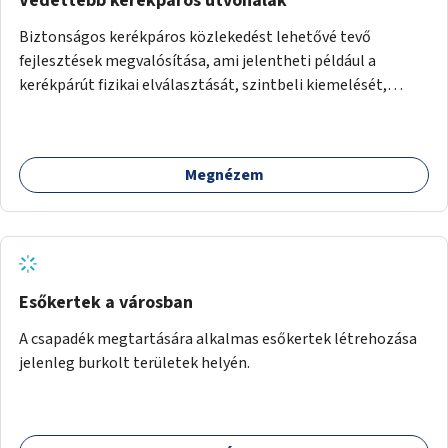
Védettebb kerékpáros útvonalak
Biztonságos kerékpáros közlekedést lehetővé tevő
fejlesztések megvalósítása, ami jelentheti például a
kerékpárút fizikai elválasztását, szintbeli kiemelését,
optikai jelölését, az indirekt balra kanyarodási lehetőség
jelölését – különösen a veszélyesebb kereszteződésekben,
vagy akár egyes egyirányú utcák megnyitását
Megnézem
szembeforgalmú kerékpározásra.
Esőkertek a városban
A csapadék megtartására alkalmas esőkertek létrehozása
jelenleg burkolt területek helyén.