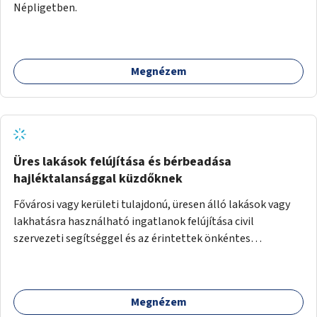
Népligetben.
Megnézem
Üres lakások felújítása és bérbeadása
hajléktalansággal küzdőknek
Fővárosi vagy kerületi tulajdonú, üresen álló lakások vagy
lakhatásra használható ingatlanok felújítása civil
szervezeti segítséggel és az érintettek önkéntes
munkájával, majd a kialakított lakások, lakóegységek
bérbeadása rászorulók számára.
Megnézem