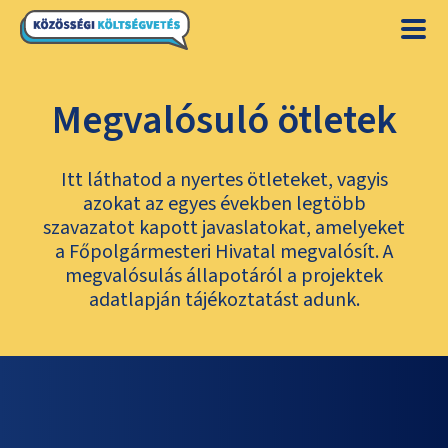
Megvalósuló ötletek
Itt láthatod a nyertes ötleteket, vagyis
azokat az egyes években legtöbb
szavazatot kapott javaslatokat, amelyeket
a Főpolgármesteri Hivatal megvalósít. A
megvalósulás állapotáról a projektek
adatlapján tájékoztatást adunk.