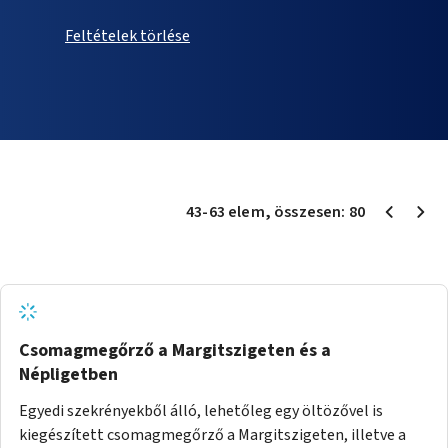
Feltételek törlése
43
-
63
elem
, összesen:
80
Csomagmegőrző a Margitszigeten és a
Népligetben
Egyedi szekrényekből álló, lehetőleg egy öltözővel is
kiegészített csomagmegőrző a Margitszigeten, illetve a