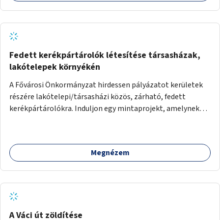
Fedett kerékpártárolók létesítése társasházak,
lakótelepek környékén
A Fővárosi Önkormányzat hirdessen pályázatot kerületek
részére lakótelepi/társasházi közös, zárható, fedett
kerékpártárolókra. Induljon egy mintaprojekt, amelynek
alapján fel lehet mérni, milyen feladatokkal jár a kerület
számára az üzemeltetés.
Megnézem
A Váci út zöldítése