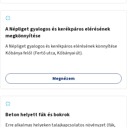
A Népliget gyalogos és kerékpáros elérésének
megkönnyítése
A Népliget gyalogos és kerékpáros elérésének könnyítése
Kőbánya felől (Fertő utca, Kőbányai út).
Megnézem
Beton helyett fák és bokrok
Erre alkalmas helyeken talajkapcsolatos növényzet (fák,