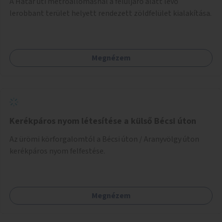
A Határ úti metróállomásnál a felüljáró alatt lévő
lerobbant terület helyett rendezett zöldfelület kialakítása.
Megnézem
Kerékpáros nyom létesítése a külső Bécsi úton
Az ürömi körforgalomtól a Bécsi úton / Aranyvölgy úton
kerékpáros nyom felfestése.
Megnézem