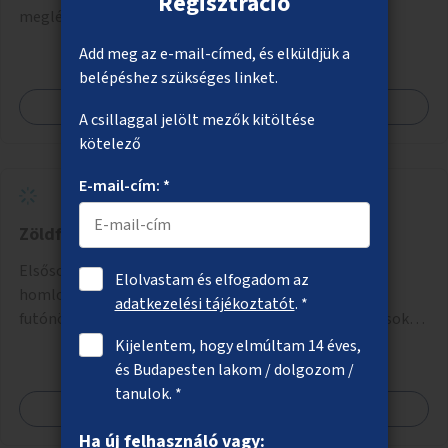
Regisztráció
meglévő közlekedési területek helyén.
Add meg az e-mail-címed, és elküldjük a
belépéshez szükséges linket.
Megnézem
A csillaggal jelölt mezők kitöltése
kötelező
E-mail-cím: *
Zöldfalak a belvárosban
Elsősorban közterülettel határos tűzfalak, egyéb
Elolvastam és elfogadom az
homlokzatok takarása tartószerkezetre futtatott
adatkezelési tájékoztatót
. *
futónövényekkel, esetleg ezekhez kapcsolódóan lugasok
kialakítása. Ezzel olyan belvárosi helyszíneken növelhető a
Kijelentem, hogy elmúltam 14 éves,
zöldfelületek mennyisége, ahol helyhiány miatt másra
és Budapesten lakom / dolgozom /
nincs lehetőség.
tanulok. *
Megnézem
Ha új felhasználó vagy: