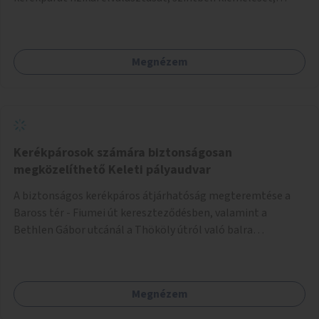
optikai jelölését, az indirekt balra kanyarodási lehetőség
jelölését – különösen a veszélyesebb kereszteződésekben,
vagy akár egyes egyirányú utcák megnyitását
Megnézem
szembeforgalmú kerékpározásra.
Kerékpárosok számára biztonságosan
megközelíthető Keleti pályaudvar
A biztonságos kerékpáros átjárhatóság megteremtése a
Baross tér - Fiumei út kereszteződésben, valamint a
Bethlen Gábor utcánál a Thököly útról való balra
kanyarodás biztosítása a Festetics György utca irányába.
Megnézem