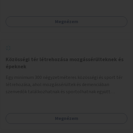
Megnézem
Közösségi tér létrehozása mozgássérülteknek és
épeknek
Egy minimum 300 négyzetméteres közösségi és sport tér
létrehozása, ahol mozgássérültek és demenciában
szenvedők találkozhatnak és sportolhatnak együtt
épekkel. Elsősorban egy pétanque pálya létrehozása lenne
célszerű, amit a legtöbb mozgásában korlátozott ember is
tud játszani, fontos, hogy a téren legyenek formájukban,
Megnézem
hangulatukban elkülönülő pontok, mezítlábas ösvények, az
egész legyen zöld és üdítő hangulatú.