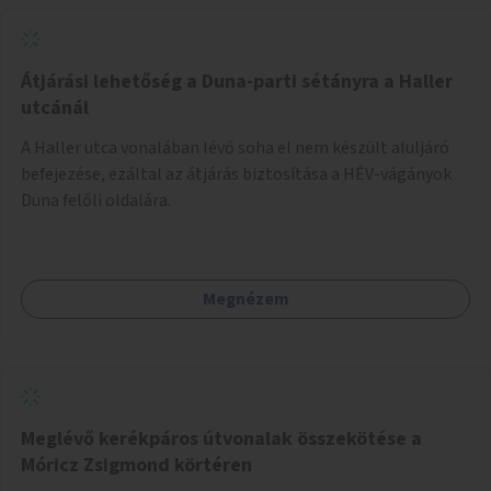
Átjárási lehetőség a Duna-parti sétányra a Haller
utcánál
A Haller utca vonalában lévő soha el nem készült aluljáró
befejezése, ezáltal az átjárás biztosítása a HÉV-vágányok
Duna felőli oldalára.
Megnézem
Meglévő kerékpáros útvonalak összekötése a
Móricz Zsigmond körtéren