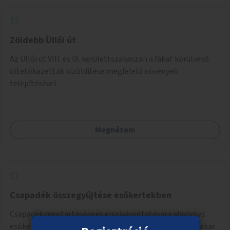
Zöldebb Üllői út
Az Üllői út VIII. és IX. kerületi szakaszán a fákat körülvevő
ültetőkazetták kizöldítése megfelelő növények
telepítésével.
Megnézem
Csapadék összegyűjtése esőkertekben
Csapadék megtartására és elszivárogtatására alkalmas
esőkertek létrehozása akár nagyobb zöldfelületeken, akár