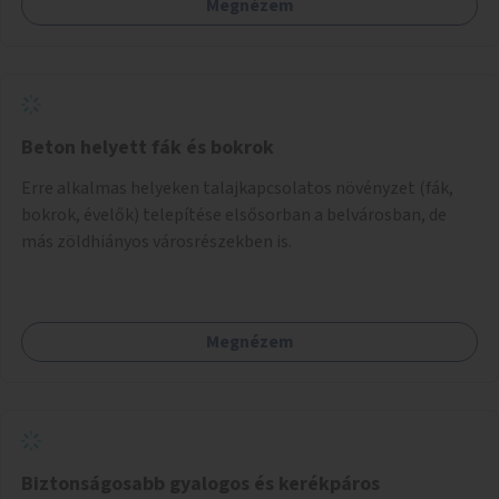
Megnézem
együttműködését kérnénk abban, hogy ez a zöld sáv ne
pusztuljon ki, és megtartsa azt a jó hangulatot, amiből már
könnyebb lesz elképzelni a következő lépést egészen
addig, amíg komolyabb forgalomcsillapítások és zöldítések
nem létesülnek a Mester utcában.
Beton helyett fák és bokrok
Erre alkalmas helyeken talajkapcsolatos növényzet (fák,
bokrok, évelők) telepítése elsősorban a belvárosban, de
más zöldhiányos városrészekben is.
Megnézem
Biztonságosabb gyalogos és kerékpáros