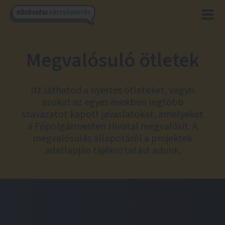
Megvalósuló ötletek
Itt láthatod a nyertes ötleteket, vagyis
azokat az egyes években legtöbb
szavazatot kapott javaslatokat, amelyeket
a Főpolgármesteri Hivatal megvalósít. A
megvalósulás állapotáról a projektek
adatlapján tájékoztatást adunk.