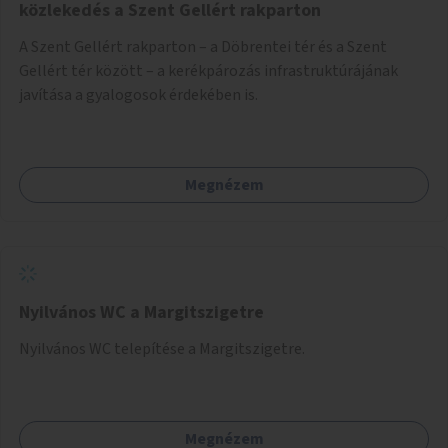
közlekedés a Szent Gellért rakparton
A Szent Gellért rakparton – a Döbrentei tér és a Szent
Gellért tér között – a kerékpározás infrastruktúrájának
javítása a gyalogosok érdekében is.
Megnézem
Nyilvános WC a Margitszigetre
Nyilvános WC telepítése a Margitszigetre.
Megnézem