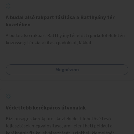
A budai alsó rakpart fásítása a Batthyány tér
közelében
A budai alsó rakpart Batthyány tér előtti parkolófelületén
közösségi tér kialakítása padokkal, fákkal.
Megnézem
Védettebb kerékpáros útvonalak
Biztonságos kerékpáros közlekedést lehetővé tevő
fejlesztések megvalósítása, ami jelentheti például a
kerékpárút fizikai elválasztását, szintbeli kiemelését,