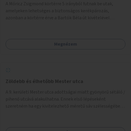
A Móricz Zsigmond körtérre 5 irányból futnak be utak,
amelyeken lehetséges a biztonságos kerékpározás,
azonban a körtérre érve a Bartók Béla út kivételével
mindegyik kerékpáros útvonal megszakad. Alakítsuk ki a
kerékpáros útvonalak összekötését!
Megnézem
Zöldebb és élhetőbb Mester utca
A 9. kerületi Mester utca adottságai miatt gyönyörű sétáló /
pihenő utcává alakulhatna. Ennek első lépéseként
szeretném ha egy kivitelezhető méretű sáv szélességében
a beton helyén ládás, vagy a földbe ültetett növényzet
lenne, praktikusan a járda és az autós sáv találkozásánál, a
platán fák között. A lakók, boltok és vendéglátó helyek