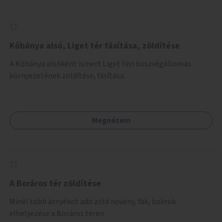
Kőbánya alsó, Liget tér fásítása, zöldítése
A Kőbánya alsóként ismert Liget téri buszvégállomás
környezetének zöldítése, fásítása.
Megnézem
A Boráros tér zöldítése
Minél több árnyékot adó zöld növény, fák, bokrok
elhelyezése a Boráros téren.