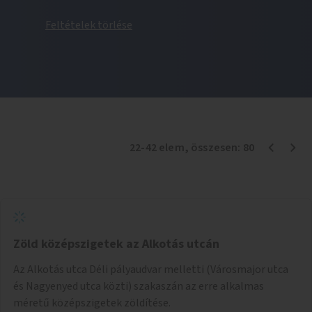
Feltételek törlése
22
-
42
elem
, összesen:
80
Zöld középszigetek az Alkotás utcán
Az Alkotás utca Déli pályaudvar melletti (Városmajor utca
és Nagyenyed utca közti) szakaszán az erre alkalmas
méretű középszigetek zöldítése.