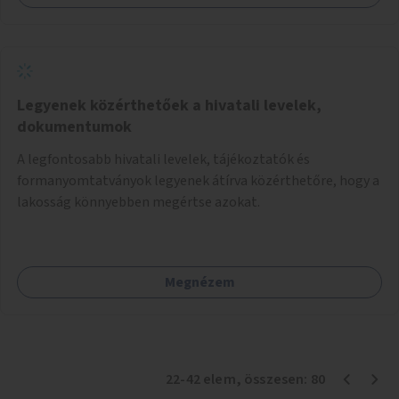
Legyenek közérthetőek a hivatali levelek,
dokumentumok
A legfontosabb hivatali levelek, tájékoztatók és
formanyomtatványok legyenek átírva közérthetőre, hogy a
lakosság könnyebben megértse azokat.
Megnézem
22
-
42
elem
, összesen:
80