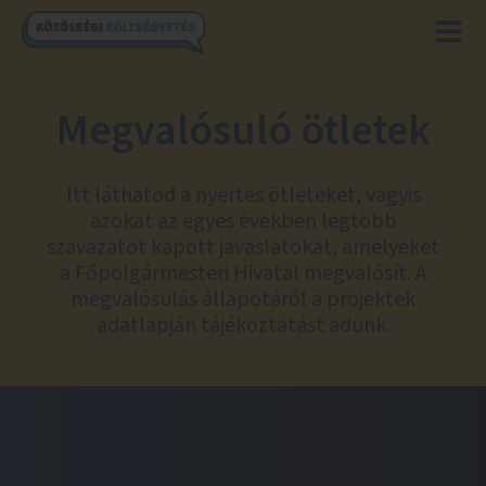
Megvalósuló ötletek
Itt láthatod a nyertes ötleteket, vagyis
azokat az egyes években legtöbb
szavazatot kapott javaslatokat, amelyeket
a Főpolgármesteri Hivatal megvalósít. A
megvalósulás állapotáról a projektek
adatlapján tájékoztatást adunk.