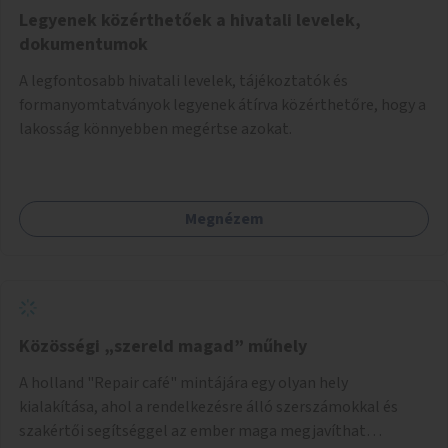
Legyenek közérthetőek a hivatali levelek,
dokumentumok
A legfontosabb hivatali levelek, tájékoztatók és
formanyomtatványok legyenek átírva közérthetőre, hogy a
lakosság könnyebben megértse azokat.
Megnézem
Közösségi „szereld magad” műhely
A holland "Repair café" mintájára egy olyan hely
kialakítása, ahol a rendelkezésre álló szerszámokkal és
szakértői segítséggel az ember maga megjavíthat