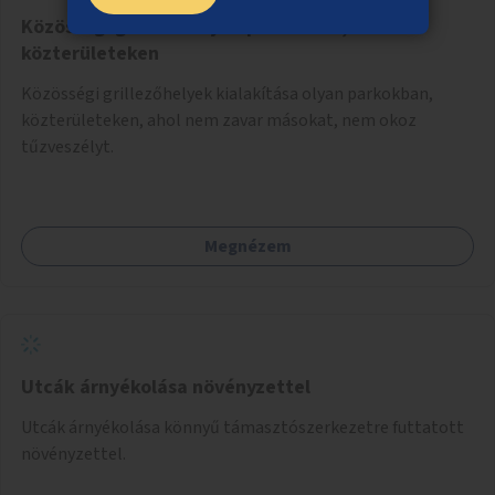
Közösségi grillezőhelyek parkokban,
közterületeken
Közösségi grillezőhelyek kialakítása olyan parkokban,
közterületeken, ahol nem zavar másokat, nem okoz
tűzveszélyt.
Megnézem
Utcák árnyékolása növényzettel
Utcák árnyékolása könnyű támasztószerkezetre futtatott
növényzettel.