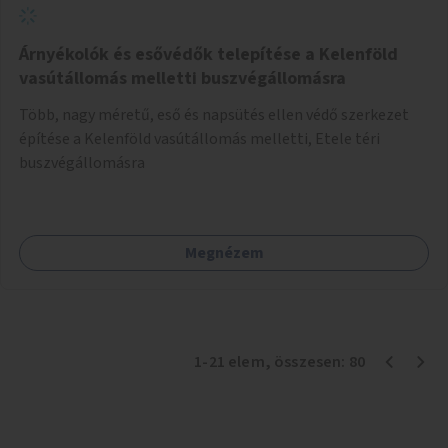
Árnyékolók és esővédők telepítése a Kelenföld
vasútállomás melletti buszvégállomásra
Több, nagy méretű, eső és napsütés ellen védő szerkezet
építése a Kelenföld vasútállomás melletti, Etele téri
buszvégállomásra
Megnézem
1
-
21
elem
, összesen:
80