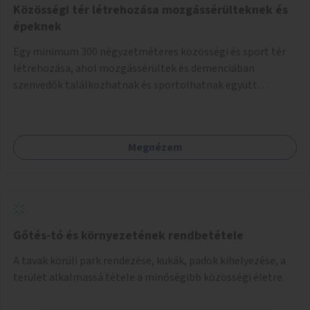
Közösségi tér létrehozása mozgássérülteknek és
épeknek
Egy minimum 300 négyzetméteres közösségi és sport tér
létrehozása, ahol mozgássérültek és demenciában
szenvedők találkozhatnak és sportolhatnak együtt
épekkel. Elsősorban egy pétanque pálya létrehozása lenne
célszerű, amit a legtöbb mozgásában korlátozott ember is
tud játszani, fontos, hogy a téren legyenek formájukban,
Megnézem
hangulatukban elkülönülő pontok, mezítlábas ösvények, az
egész legyen zöld és üdítő hangulatú.
Gőtés-tó és környezetének rendbetétele
A tavak körüli park rendezése, kukák, padok kihelyezése, a
terület alkalmassá tétele a minőségibb közösségi életre.