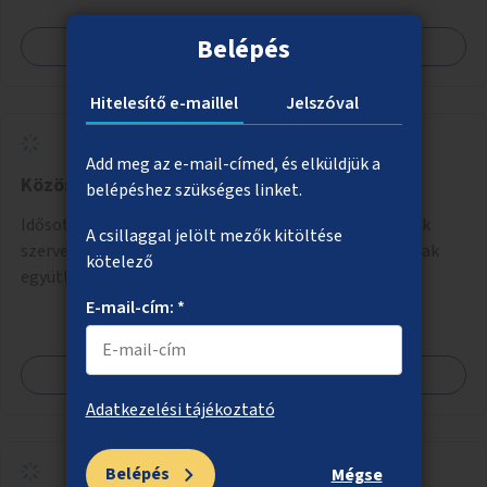
Belépés
Megnézem
Hitelesítő e-maillel
Jelszóval
Add meg az e-mail-címed, és elküldjük a
Közös gyerek és nyugdíjas "napközi"
belépéshez szükséges linket.
Idősotthonokban és/vagy óvodákban olyan programok
A csillaggal jelölt mezők kitöltése
szervezése, ahol 3-6 éves gyerekek minőségi időt tudnak
kötelező
együtt tölteni idős emberekkel, akik társaságra,
beszélgetésre vágynak.
E-mail-cím: *
Megnézem
Adatkezelési tájékoztató
Belépés
Mégse