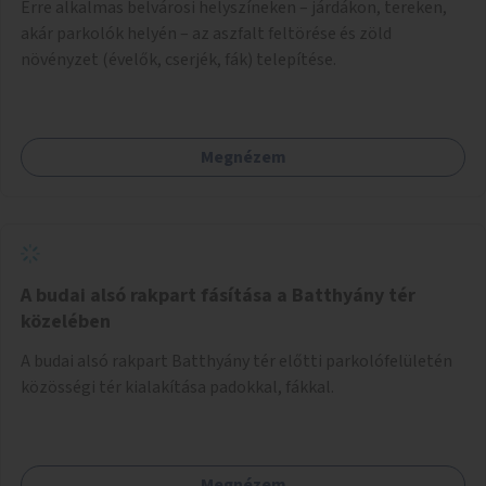
Erre alkalmas belvárosi helyszíneken – járdákon, tereken,
akár parkolók helyén – az aszfalt feltörése és zöld
növényzet (évelők, cserjék, fák) telepítése.
Megnézem
A budai alsó rakpart fásítása a Batthyány tér
közelében
A budai alsó rakpart Batthyány tér előtti parkolófelületén
közösségi tér kialakítása padokkal, fákkal.
Megnézem