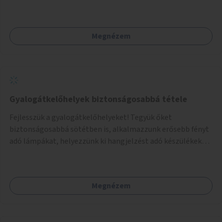
elromlott tárgyakat. A műhely egyben találkozóhely is,
lehetőség arra, hogy a közösség tagjai is segítsenek
egymásnak, megosszák tudásukat.
Megnézem
Gyalogátkelőhelyek biztonságosabbá tétele
Fejlesszük a gyalogátkelőhelyeket! Tegyük őket
biztonságosabbá sötétben is, alkalmazzunk erősebb fényt
adó lámpákat, helyezzünk ki hangjelzést adó készülékeket
és taktilis jelzéseket a vakok és gyengénlátók számára.
Megnézem