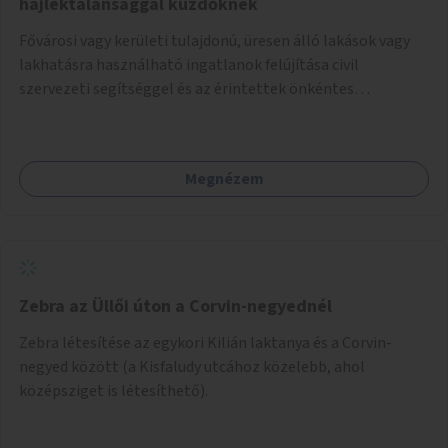
hajléktalansággal küzdőknek
Fővárosi vagy kerületi tulajdonú, üresen álló lakások vagy
lakhatásra használható ingatlanok felújítása civil
szervezeti segítséggel és az érintettek önkéntes
munkájával, majd a kialakított lakások, lakóegységek
bérbeadása rászorulók számára.
Megnézem
Zebra az Üllői úton a Corvin-negyednél
Zebra létesítése az egykori Kilián laktanya és a Corvin-
negyed között (a Kisfaludy utcához közelebb, ahol
középsziget is létesíthető).