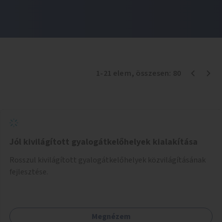
1
-
21
elem
, összesen:
80
Jól kivilágított gyalogátkelőhelyek kialakítása
Rosszul kivilágított gyalogátkelőhelyek közvilágításának
fejlesztése.
Megnézem