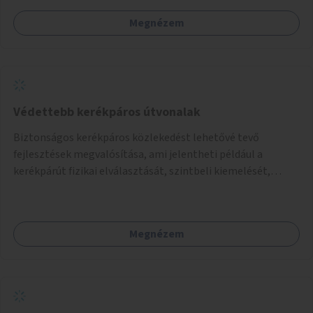
Megnézem
Védettebb kerékpáros útvonalak
Biztonságos kerékpáros közlekedést lehetővé tevő
fejlesztések megvalósítása, ami jelentheti például a
kerékpárút fizikai elválasztását, szintbeli kiemelését,
optikai jelölését, az indirekt balra kanyarodási lehetőség
jelölését – különösen a veszélyesebb kereszteződésekben,
vagy akár egyes egyirányú utcák megnyitását
Megnézem
szembeforgalmú kerékpározásra.