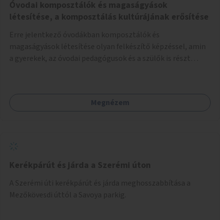
Óvodai komposztálók és magaságyások
létesítése, a komposztálás kultúrájának erősítése
Erre jelentkező óvodákban komposztálók és
magaságyások létesítése olyan felkészítő képzéssel, amin
a gyerekek, az óvodai pedagógusok és a szülők is részt
vehetnek.
Megnézem
Kerékpárút és járda a Szerémi úton
A Szerémi úti kerékpárút és járda meghosszabbítása a
Mezőkövesdi úttól a Savoya parkig.