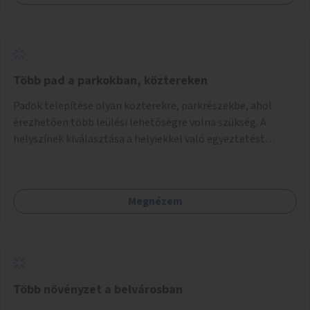
Több pad a parkokban, köztereken
Padok telepítése olyan közterekre, parkrészekbe, ahol
érezhetően több leülési lehetőségre volna szükség. A
helyszínek kiválasztása a helyiekkel való egyeztetést
követően történhet.
Megnézem
Több növényzet a belvárosban