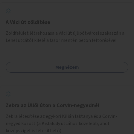
A Váci út zöldítése
Zöldfelület létrehozása a Váci út újlipótvárosi szakaszán a
Lehel utcától kifelé a fasor mentén beton feltörésével.
Megnézem
Zebra az Üllői úton a Corvin-negyednél
Zebra létesítése az egykori Kilián laktanya és a Corvin-
negyed között (a Kisfaludy utcához közelebb, ahol
középsziget is létesíthető).