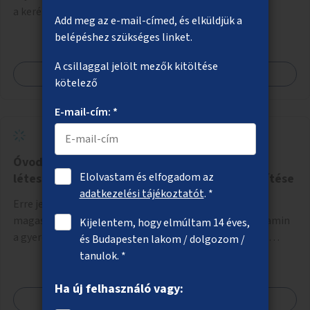
a kerékpáros közlekedést a Szent István körúton.
Add meg az e-mail-címed, és elküldjük a
belépéshez szükséges linket.
A csillaggal jelölt mezők kitöltése
Megnézem
kötelező
E-mail-cím: *
Óvodai komposztálók és magaságyások
Elolvastam és elfogadom az
létesítése, a komposztálás kultúrájának erősítése
adatkezelési tájékoztatót
. *
Erre jelentkező óvodákban komposztálók és
magaságyások létesítése olyan felkészítő képzéssel, amin
Kijelentem, hogy elmúltam 14 éves,
a gyerekek, az óvodai pedagógusok és a szülők is részt
és Budapesten lakom / dolgozom /
vehetnek.
tanulok. *
Ha új felhasználó vagy:
Megnézem