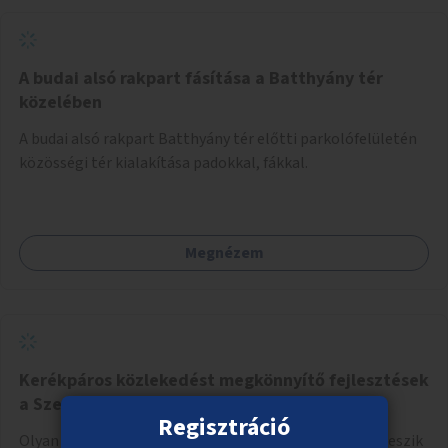
A budai alsó rakpart fásítása a Batthyány tér
közelében
A budai alsó rakpart Batthyány tér előtti parkolófelületén
közösségi tér kialakítása padokkal, fákkal.
Megnézem
Kerékpáros közlekedést megkönnyítő fejlesztések
a Szent István körúton
Regisztráció
Olyan fejlesztések megvalósítása, amelyek lehetővé teszik