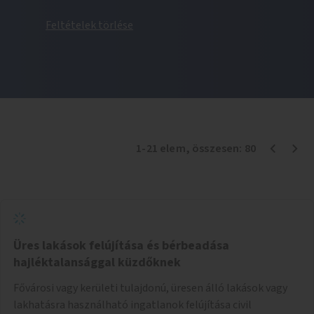
Feltételek törlése
1
-
21
elem
, összesen:
80
Üres lakások felújítása és bérbeadása
hajléktalansággal küzdőknek
Fővárosi vagy kerületi tulajdonú, üresen álló lakások vagy
lakhatásra használható ingatlanok felújítása civil