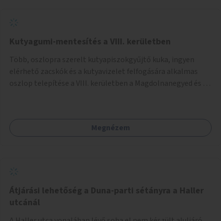
Kutyagumi-mentesítés a VIII. kerületben
Több, oszlopra szerelt kutyapiszokgyűjtő kuka, ingyen
elérhető zacskók és a kutyavizelet felfogására alkalmas
oszlop telepítése a VIII. kerületben a Magdolnanegyed és a
Palotanegyed néhány pontján, pilot jelleggel.
Megnézem
Átjárási lehetőség a Duna-parti sétányra a Haller
utcánál
A Haller utca vonalában lévő soha el nem készült aluljáró