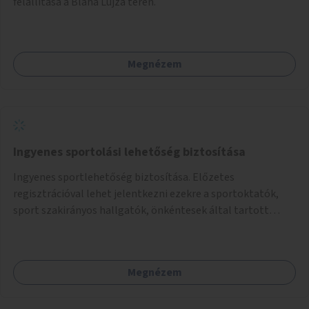
felállítása a Blaha Lujza téren.
Megnézem
Ingyenes sportolási lehetőség biztosítása
Ingyenes sportlehetőség biztosítása. Előzetes
regisztrációval lehet jelentkezni ezekre a sportoktatók,
sport szakirányos hallgatók, önkéntesek által tartott
programokra.
Megnézem