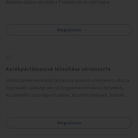
Bethlen Gábor utcánál a Thököly útról való balra
kanyarodás biztosítása a Festetics György utca irányába.
Megnézem
Kerékpártámaszok létesítése városszerte
Létesüljenek kerékpártámaszok azokon a helyeken, ahol a
leginkább szükség van rá: forgalmas belvárosi helyeken,
közlekedési csomópontokban, közintézmények, boltok
előtt.
Megnézem