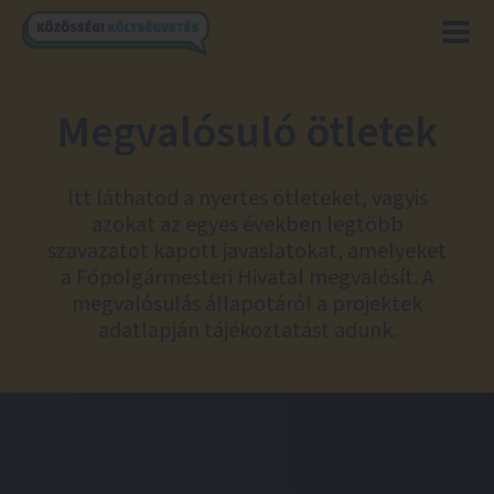
Megvalósuló ötletek
Itt láthatod a nyertes ötleteket, vagyis
azokat az egyes években legtöbb
szavazatot kapott javaslatokat, amelyeket
a Főpolgármesteri Hivatal megvalósít. A
megvalósulás állapotáról a projektek
adatlapján tájékoztatást adunk.