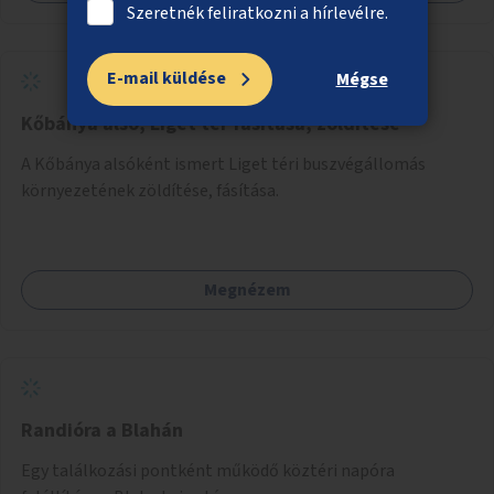
Szeretnék feliratkozni a hírlevélre.
E-mail küldése
Mégse
Kőbánya alsó, Liget tér fásítása, zöldítése
A Kőbánya alsóként ismert Liget téri buszvégállomás
környezetének zöldítése, fásítása.
Megnézem
Randióra a Blahán
Egy találkozási pontként működő köztéri napóra