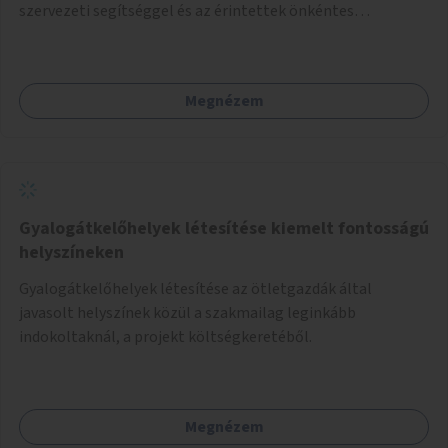
szervezeti segítséggel és az érintettek önkéntes
munkájával, majd a kialakított lakások, lakóegységek
bérbeadása rászorulók számára.
Megnézem
Gyalogátkelőhelyek létesítése kiemelt fontosságú
helyszíneken
Gyalogátkelőhelyek létesítése az ötletgazdák által
javasolt helyszínek közül a szakmailag leginkább
indokoltaknál, a projekt költségkeretéből.
Megnézem