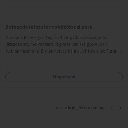
Befogadó játszótér és közösségi park
Hozzunk létre egy integrált befogadó közösségi- és
játszóteret, melyet testi fogyatékkal élő gyerekek is
tudnak használni. Ennek helyszínéül a XVIII. kerület Turul-
park területe lenne megfelelő, mely mind elérhetőségét,
mind infrastrukturális adottságait tekintve alkalmas egy új
játszótér kialakítására.
Megnézem
1
-
21
elem
, összesen:
80