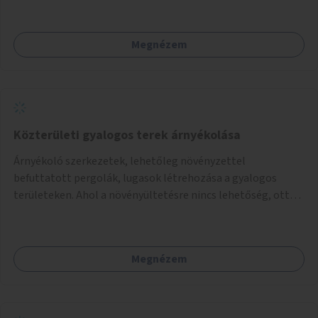
Megnézem
Közterületi gyalogos terek árnyékolása
Árnyékoló szerkezetek, lehetőleg növényzettel
befuttatott pergolák, lugasok létrehozása a gyalogos
területeken. Ahol a növényültetésre nincs lehetőség, ott
akár dézsából felfutó futónövényzet alkalmazása, legvégső
megoldásként napvitorlák felszerelése.
Megnézem