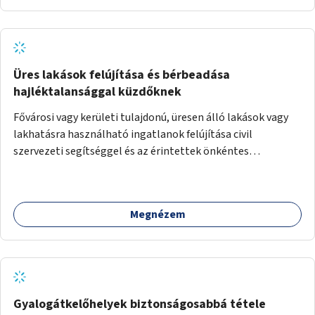
Üres lakások felújítása és bérbeadása
hajléktalansággal küzdőknek
Fővárosi vagy kerületi tulajdonú, üresen álló lakások vagy
lakhatásra használható ingatlanok felújítása civil
szervezeti segítséggel és az érintettek önkéntes
munkájával, majd a kialakított lakások, lakóegységek
bérbeadása rászorulók számára.
Megnézem
Gyalogátkelőhelyek biztonságosabbá tétele