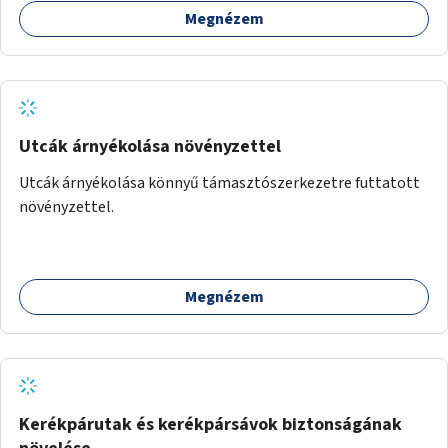
Megnézem
Utcák árnyékolása növényzettel
Utcák árnyékolása könnyű támasztószerkezetre futtatott
növényzettel.
Megnézem
Kerékpárutak és kerékpársávok biztonságának