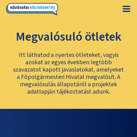
Megvalósuló ötletek
Itt láthatod a nyertes ötleteket, vagyis
azokat az egyes években legtöbb
szavazatot kapott javaslatokat, amelyeket
a Főpolgármesteri Hivatal megvalósít. A
megvalósulás állapotáról a projektek
adatlapján tájékoztatást adunk.