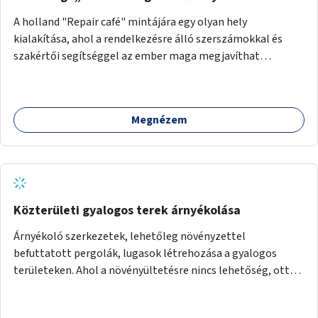
A holland "Repair café" mintájára egy olyan hely
kialakítása, ahol a rendelkezésre álló szerszámokkal és
szakértői segítséggel az ember maga megjavíthat
elromlott tárgyakat. A műhely egyben találkozóhely is,
lehetőség arra, hogy a közösség tagjai is segítsenek
egymásnak, megosszák tudásukat.
Megnézem
Közterületi gyalogos terek árnyékolása
Árnyékoló szerkezetek, lehetőleg növényzettel
befuttatott pergolák, lugasok létrehozása a gyalogos
területeken. Ahol a növényültetésre nincs lehetőség, ott
akár dézsából felfutó futónövényzet alkalmazása, legvégső
megoldásként napvitorlák felszerelése.