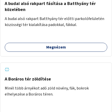
A budai alsó rakpart fásítása a Batthyány tér
közelében
A budai alsó rakpart Batthyány tér előtti parkolófelületén
közösségi tér kialakítása padokkal, fákkal.
Megnézem
A Boráros tér zöldítése
Minél több árnyékot adó zöld növény, fák, bokrok
elhelyezése a Boráros téren.