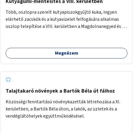
Kutyagumi-mentesítés a VIII. kerületben
Több, oszlopra szerelt kutyapiszokgyűjtő kuka, ingyen
elérhető zacskók és a kutyavizelet felfogására alkalmas
oszlop telepítése a VIII. kerületben a Magdolnanegyed és a
Palotanegyed néhány pontján, pilot jelleggel.
Megnézem
Talajtakaró növények a Bartók Béla út fáihoz
Közösségi fenntartású növénykazetták létrehozása a XI.
kerületben, a Bartók Béla úton, a lakók, az üzletek és a
vendéglátóhelyek együttműködésével.