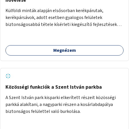
növelése
Külföldi minták alapján elsősorban kerékpárutak,
kerékpársávok, adott esetben gyalogos felületek
biztonságosabbá tétele kísérleti kiegészítő fejlesztésekkel
(terelők, műanyag elválasztó elemek, több és jobban
látható felfestés stb.)
Megnézem
Közösségi funkciók a Szent István parkba
A Szent István park kisparki elkerített részeit közösségi
parkká alakítani, a nagyparki részen a kosárlabdapálya
biztonságos felülettel való burkolása.