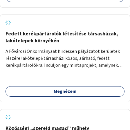
Fedett kerékpártárolók létesítése társasházak,
lakótelepek környékén
A Fővárosi Önkormányzat hirdessen pályázatot kerületek
részére lakótelepi/társasházi közös, zárható, fedett
kerékpártárolókra. Induljon egy mintaprojekt, amelynek
alapján fel lehet mérni, milyen feladatokkal jár a kerület
számára az üzemeltetés.
Megnézem
Közösségi „szereld magad” műhely