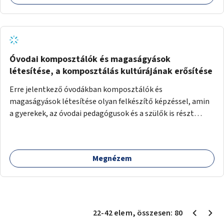
Óvodai komposztálók és magaságyások
létesítése, a komposztálás kultúrájának erősítése
Erre jelentkező óvodákban komposztálók és
magaságyások létesítése olyan felkészítő képzéssel, amin
a gyerekek, az óvodai pedagógusok és a szülők is részt
vehetnek.
Megnézem
22
-
42
elem
, összesen:
80