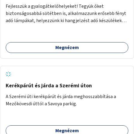
Fejlesszük a gyalogátkelőhelyeket! Tegyük őket
biztonságosabbá sötétben is, alkalmazzunk erősebb fényt
adó lámpákat, helyezzünk ki hangjelzést adó készülékeket
és taktilis jelzéseket a vakok és gyengénlátók számára.
Megnézem
Kerékpárút és járda a Szerémi úton
A Szerémi úti kerékpárút és járda meghosszabbítása a
Mezőkövesdi úttól a Savoya parkig.
Megnézem