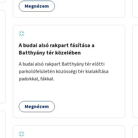
Megnézem
A budai alsó rakpart fásítása a
Batthyány tér közelében
A budai alsó rakpart Batthyány tér előtti
parkolófelületén közösségi tér kialakítása
padokkal, fákkal.
Megnézem