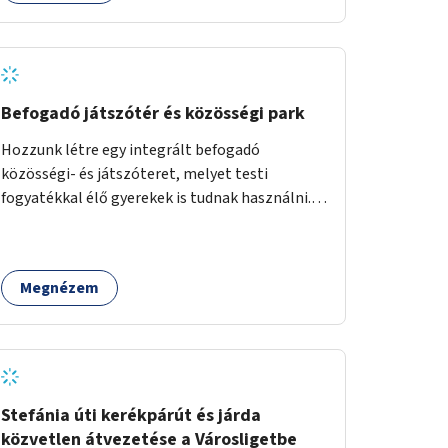
Befogadó játszótér és közösségi park
Hozzunk létre egy integrált befogadó
közösségi- és játszóteret, melyet testi
fogyatékkal élő gyerekek is tudnak használni.
Ennek helyszínéül a XVIII. kerület Turul-park
területe lenne megfelelő, mely mind
elérhetőségét, mind infrastrukturális
Megnézem
adottságait tekintve alkalmas egy új játszótér
kialakítására.
Stefánia úti kerékpárút és járda
közvetlen átvezetése a Városligetbe