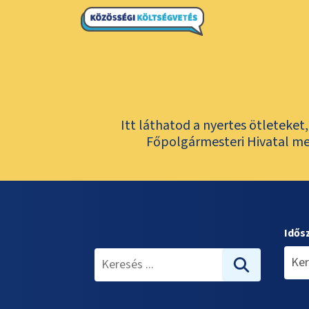
Itt láthatod a nyertes ötleteke
Főpolgármesteri Hivatal meg
Idős