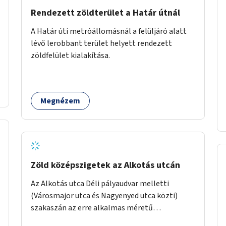
Rendezett zöldterület a Határ útnál
A Határ úti metróállomásnál a felüljáró alatt
lévő lerobbant terület helyett rendezett
zöldfelület kialakítása.
Megnézem
Zöld középszigetek az Alkotás utcán
Az Alkotás utca Déli pályaudvar melletti
(Városmajor utca és Nagyenyed utca közti)
szakaszán az erre alkalmas méretű
középszigetek zöldítése.