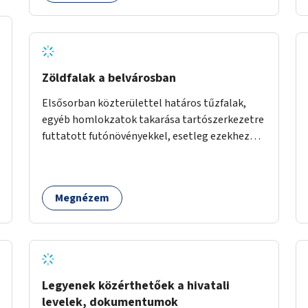
Zöldfalak a belvárosban
Elsősorban közterülettel határos tűzfalak,
egyéb homlokzatok takarása tartószerkezetre
futtatott futónövényekkel, esetleg ezekhez
kapcsolódóan lugasok kialakítása. Ezzel olyan
belvárosi helyszíneken növelhető a
zöldfelületek mennyisége, ahol helyhiány
Megnézem
miatt másra nincs lehetőség.
Legyenek közérthetőek a hivatali
levelek, dokumentumok