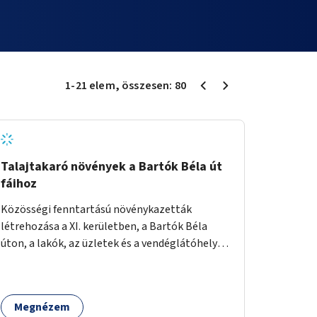
1
-
21
elem
, összesen:
80
Talajtakaró növények a Bartók Béla út
fáihoz
Közösségi fenntartású növénykazetták
létrehozása a XI. kerületben, a Bartók Béla
úton, a lakók, az üzletek és a vendéglátóhelyek
együttműködésével.
Megnézem