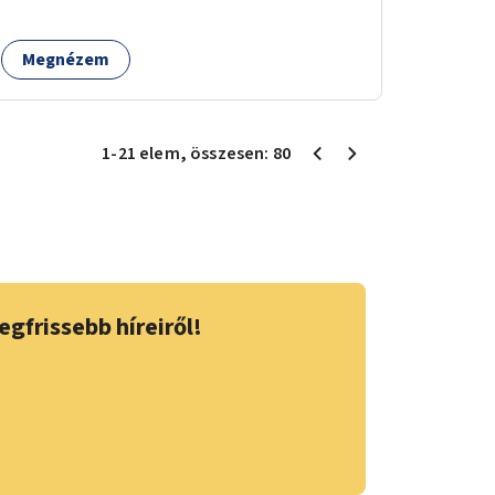
Megnézem
1
-
21
elem
, összesen:
80
egfrissebb híreiről!