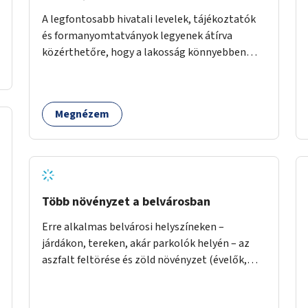
A legfontosabb hivatali levelek, tájékoztatók
és formanyomtatványok legyenek átírva
közérthetőre, hogy a lakosság könnyebben
megértse azokat.
Megnézem
Több növényzet a belvárosban
Erre alkalmas belvárosi helyszíneken –
járdákon, tereken, akár parkolók helyén – az
aszfalt feltörése és zöld növényzet (évelők,
cserjék, fák) telepítése.