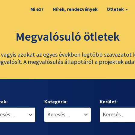
Mi ez?
Hírek, rendezvények
Ötletek
Megvalósuló ötletek
t, vagyis azokat az egyes években legtöbb szavazatot 
valósít. A megvalósulás állapotáról a projektek ada
zak:
Kategória:
Kerület: