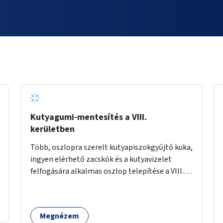
Kutyagumi-mentesítés a VIII.
kerületben
Több, oszlopra szerelt kutyapiszokgyűjtő kuka,
ingyen elérhető zacskók és a kutyavizelet
felfogására alkalmas oszlop telepítése a VIII.
kerületben a Magdolnanegyed és a
Palotanegyed néhány pontján, pilot jelleggel.
Megnézem