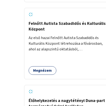
Felnőtt Autista Szabadidős és Kulturális
Központ
Az első hazai Felnőtt Autista Szabadidős és
Kulturális Központ létrehozása a fővárosban,
ahol az alapszintű oktatásból,
továbbképzésből és a felsőoktatásból kikerülő
autista fiatalok élethosszig tartó támogatásra
és közösségekre találhatnak.
Megnézem
Élőhelykezelés a nagytétényi Duna-part