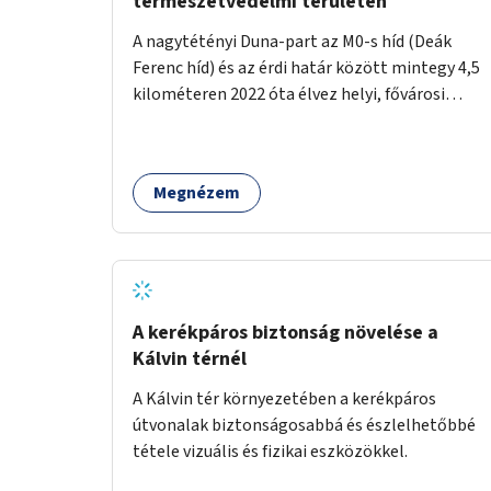
természetvédelmi területen
A nagytétényi Duna-part az M0-s híd (Deák
Ferenc híd) és az érdi határ között mintegy 4,5
kilométeren 2022 óta élvez helyi, fővárosi
védelmet. Ehhez kapcsolódóan javasoljuk a
terület élőhelykezelését, a tájidegen, invazív
fajok ritkítását, visszaszorítását.
Megnézem
A kerékpáros biztonság növelése a
Kálvin térnél
A Kálvin tér környezetében a kerékpáros
útvonalak biztonságosabbá és észlelhetőbbé
tétele vizuális és fizikai eszközökkel.