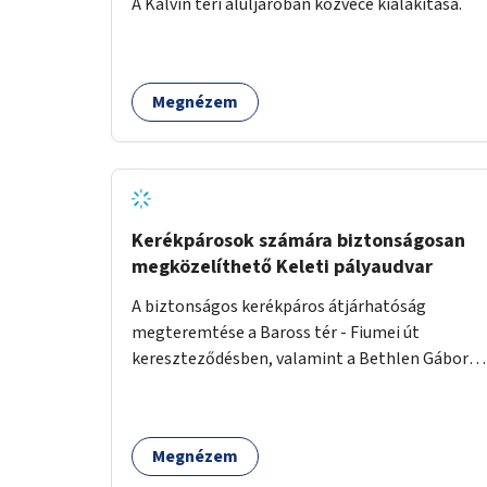
A Kálvin téri aluljáróban közvécé kialakítása.
Megnézem
Kerékpárosok számára biztonságosan
megközelíthető Keleti pályaudvar
A biztonságos kerékpáros átjárhatóság
megteremtése a Baross tér - Fiumei út
kereszteződésben, valamint a Bethlen Gábor
utcánál a Thököly útról való balra kanyarodás
biztosítása a Festetics György utca irányába.
Megnézem