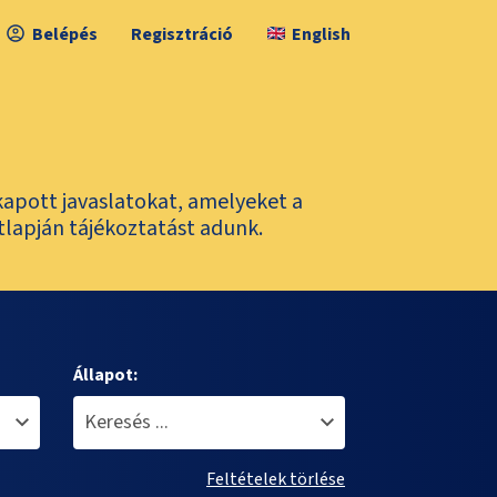
Belépés
Regisztráció
English
kapott javaslatokat, amelyeket a
tlapján tájékoztatást adunk.
Állapot:
Feltételek törlése