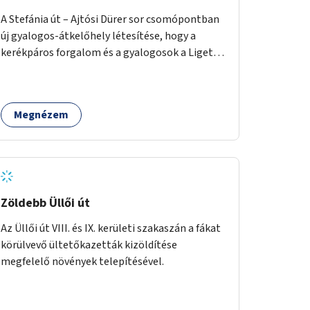
A Stefánia út – Ajtósi Dürer sor csomópontban
új gyalogos-átkelőhely létesítése, hogy a
kerékpáros forgalom és a gyalogosok a Liget
felé vezető bal oldali járdáról közvetlenül
átkelhessenek a Városligetbe.
Megnézem
Zöldebb Üllői út
Az Üllői út VIII. és IX. kerületi szakaszán a fákat
körülvevő ültetőkazetták kizöldítése
megfelelő növények telepítésével.