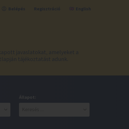
Belépés
Regisztráció
English
kapott javaslatokat, amelyeket a
tlapján tájékoztatást adunk.
Állapot: