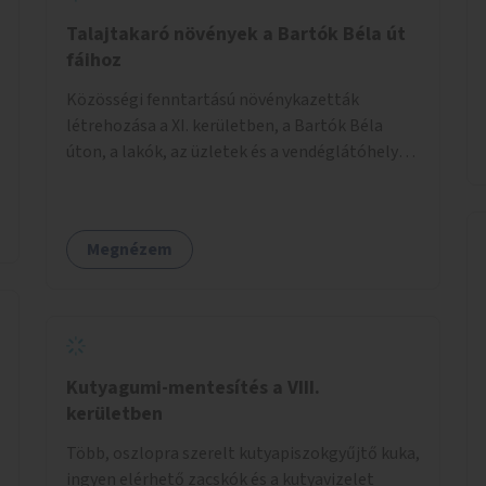
Talajtakaró növények a Bartók Béla út
fáihoz
Közösségi fenntartású növénykazetták
létrehozása a XI. kerületben, a Bartók Béla
úton, a lakók, az üzletek és a vendéglátóhelyek
együttműködésével.
Megnézem
Kutyagumi-mentesítés a VIII.
kerületben
Több, oszlopra szerelt kutyapiszokgyűjtő kuka,
ingyen elérhető zacskók és a kutyavizelet