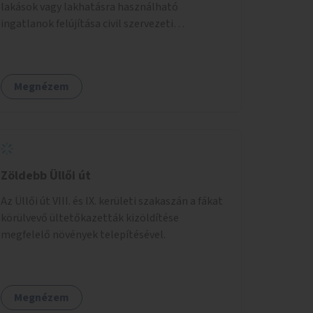
lakások vagy lakhatásra használható
ingatlanok felújítása civil szervezeti
segítséggel és az érintettek önkéntes
munkájával, majd a kialakított lakások,
lakóegységek bérbeadása rászorulók számára.
Megnézem
Zöldebb Üllői út
Az Üllői út VIII. és IX. kerületi szakaszán a fákat
körülvevő ültetőkazetták kizöldítése
megfelelő növények telepítésével.
Megnézem