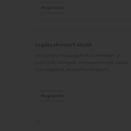
Megnézem
Legális streetart akciók
Jelöljünk ki elhanyagolt utcai elemeket, pl.
szellőzők, oszlopok, villanyszekrények, padok,
buszmegállók, amelyek újrafestését,
dekorálását civilekre bíznánk. Támogassuk a
közösségi alapon való megújulást a szükséges
eszközökkel.
Megnézem