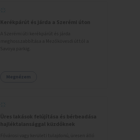
Kerékpárút és járda a Szerémi úton
A Szerémi úti kerékpárút és járda
meghosszabbítása a Mezőkövesdi úttól a
Savoya parkig.
Megnézem
Üres lakások felújítása és bérbeadása
hajléktalansággal küzdőknek
Fővárosi vagy kerületi tulajdonú, üresen álló