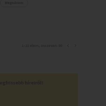
Megnézem
1
-
21
elem
, összesen:
80
egfrissebb híreiről!