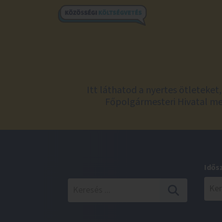
Itt láthatod a nyertes ötleteke
Főpolgármesteri Hivatal meg
Idős