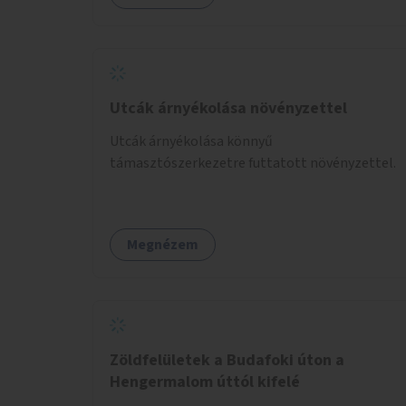
Utcák árnyékolása növényzettel
Utcák árnyékolása könnyű
támasztószerkezetre futtatott növényzettel.
Megnézem
Zöldfelületek a Budafoki úton a
Hengermalom úttól kifelé