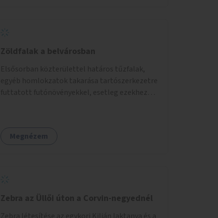
Zöldfalak a belvárosban
Elsősorban közterülettel határos tűzfalak,
egyéb homlokzatok takarása tartószerkezetre
futtatott futónövényekkel, esetleg ezekhez
kapcsolódóan lugasok kialakítása. Ezzel olyan
belvárosi helyszíneken növelhető a
zöldfelületek mennyisége, ahol helyhiány
Megnézem
miatt másra nincs lehetőség.
Zebra az Üllői úton a Corvin-negyednél
Zebra létesítése az egykori Kilián laktanya és a