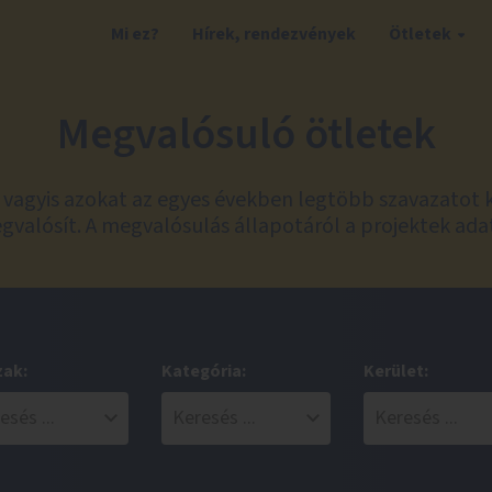
Mi ez?
Hírek, rendezvények
Ötletek
Megvalósuló ötletek
t, vagyis azokat az egyes években legtöbb szavazatot 
valósít. A megvalósulás állapotáról a projektek ada
zak:
Kategória:
Kerület: