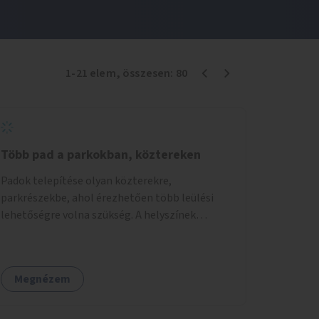
1
-
21
elem
, összesen:
80
Több pad a parkokban, köztereken
Padok telepítése olyan közterekre,
parkrészekbe, ahol érezhetően több leülési
lehetőségre volna szükség. A helyszínek
kiválasztása a helyiekkel való egyeztetést
követően történhet.
Megnézem