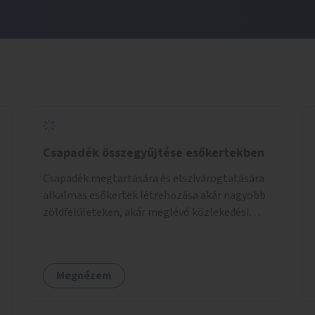
Csapadék összegyűjtése esőkertekben
Csapadék megtartására és elszivárogtatására
alkalmas esőkertek létrehozása akár nagyobb
zöldfelületeken, akár meglévő közlekedési
területek helyén.
Megnézem