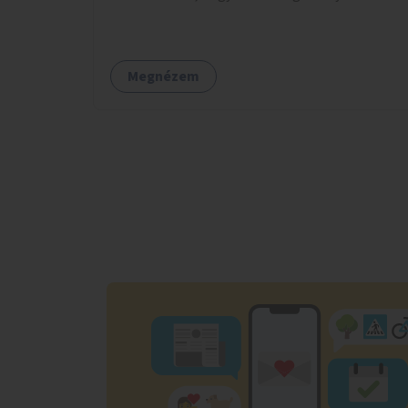
megértse azokat.
Megnézem