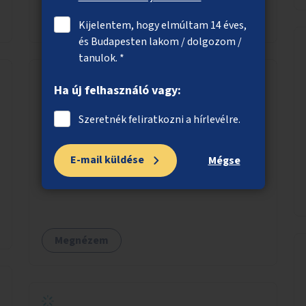
Megnézem
Kijelentem, hogy elmúltam 14 éves,
és Budapesten lakom / dolgozom /
tanulok. *
Ha új felhasználó vagy:
Élőhelykezelés a nagytétényi Duna-part
Szeretnék feliratkozni a hírlevélre.
természetvédelmi területen
A nagytétényi Duna-part az M0-s híd (Deák
E-mail küldése
Mégse
Ferenc híd) és az érdi határ között mintegy 4,5
kilométeren 2022 óta élvez helyi, fővárosi
védelmet. Ehhez kapcsolódóan javasoljuk a
terület élőhelykezelését, a tájidegen, invazív
fajok ritkítását, visszaszorítását.
Megnézem