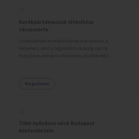
Kerékpártámaszok létesítése
városszerte
Létesüljenek kerékpártámaszok azokon a
helyeken, ahol a leginkább szükség van rá:
forgalmas belvárosi helyeken, közlekedési
csomópontokban, közintézmények, boltok
előtt.
Megnézem
Több nyilvános vécé Budapest
közterületein