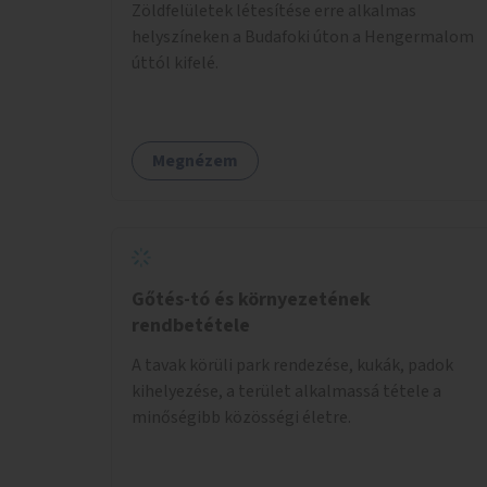
Zöldfelületek létesítése erre alkalmas
helyszíneken a Budafoki úton a Hengermalom
úttól kifelé.
Megnézem
Gőtés-tó és környezetének
rendbetétele
A tavak körüli park rendezése, kukák, padok
kihelyezése, a terület alkalmassá tétele a
minőségibb közösségi életre.