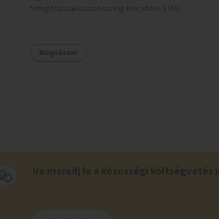
felfogására alkalmas oszlop telepítése a VIII.
kerületben a Magdolnanegyed és a
Palotanegyed néhány pontján, pilot jelleggel.
Megnézem
Ne maradj le a közösségi költségvetés l