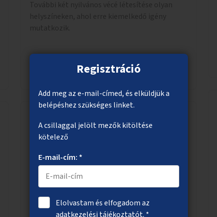
További két nyilvános vécé létesítése olyan
helyszíneken, ahol erre kiemelkedő igény
mutatkozik.
Regisztráció
Megnézem
Add meg az e-mail-címed, és elküldjük a
belépéshez szükséges linket.
A csillaggal jelölt mezők kitöltése
A budai alsó rakpart fásítása a
kötelező
Batthyány tér közelében
E-mail-cím: *
A budai alsó rakpart Batthyány tér előtti
parkolófelületén közösségi tér kialakítása
padokkal, fákkal.
Elolvastam és elfogadom az
adatkezelési tájékoztatót
. *