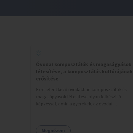
Óvodai komposztálók és magaságyások
létesítése, a komposztálás kultúrájának
erősítése
Erre jelentkező óvodákban komposztálók és
magaságyások létesítése olyan felkészítő
képzéssel, amin a gyerekek, az óvodai
pedagógusok és a szülők is részt vehetnek.
Megnézem