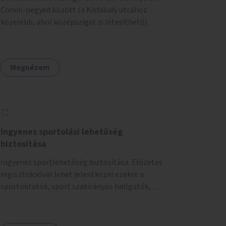
Corvin-negyed között (a Kisfaludy utcához
közelebb, ahol középsziget is létesíthető).
Megnézem
Ingyenes sportolási lehetőség
biztosítása
Ingyenes sportlehetőség biztosítása. Előzetes
regisztrációval lehet jelentkezni ezekre a
sportoktatók, sport szakirányos hallgatók,
önkéntesek által tartott programokra.