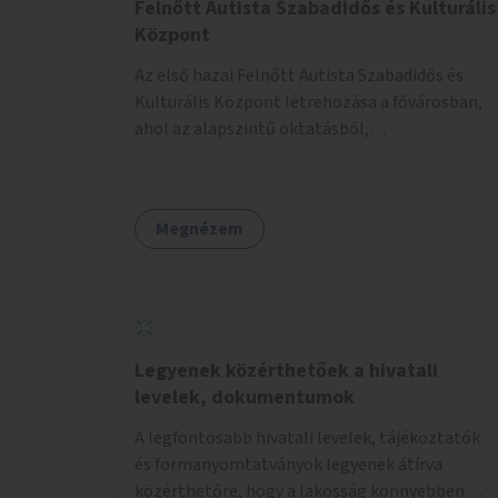
Felnőtt Autista Szabadidős és Kulturális
Központ
Az első hazai Felnőtt Autista Szabadidős és
Kulturális Központ létrehozása a fővárosban,
ahol az alapszintű oktatásból,
továbbképzésből és a felsőoktatásból kikerülő
autista fiatalok élethosszig tartó támogatásra
és közösségekre találhatnak.
Megnézem
Legyenek közérthetőek a hivatali
levelek, dokumentumok
A legfontosabb hivatali levelek, tájékoztatók
és formanyomtatványok legyenek átírva
közérthetőre, hogy a lakosság könnyebben