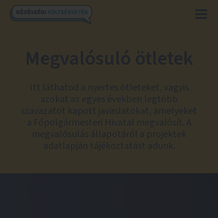
Megvalósuló ötletek
Itt láthatod a nyertes ötleteket, vagyis
azokat az egyes években legtöbb
szavazatot kapott javaslatokat, amelyeket
a Főpolgármesteri Hivatal megvalósít. A
megvalósulás állapotáról a projektek
adatlapján tájékoztatást adunk.