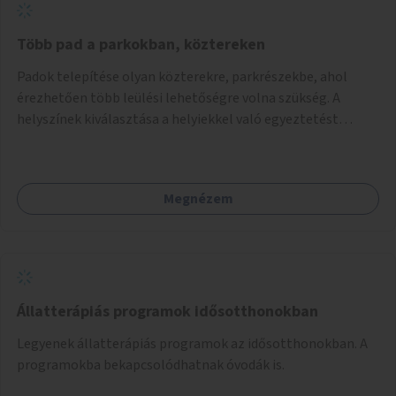
Több pad a parkokban, köztereken
Padok telepítése olyan közterekre, parkrészekbe, ahol
érezhetően több leülési lehetőségre volna szükség. A
helyszínek kiválasztása a helyiekkel való egyeztetést
követően történhet.
Megnézem
Állatterápiás programok idősotthonokban
Legyenek állatterápiás programok az idősotthonokban. A
programokba bekapcsolódhatnak óvodák is.