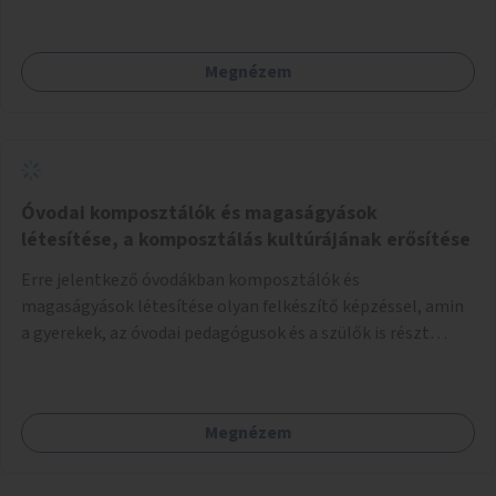
Megnézem
Óvodai komposztálók és magaságyások
létesítése, a komposztálás kultúrájának erősítése
Erre jelentkező óvodákban komposztálók és
magaságyások létesítése olyan felkészítő képzéssel, amin
a gyerekek, az óvodai pedagógusok és a szülők is részt
vehetnek.
Megnézem