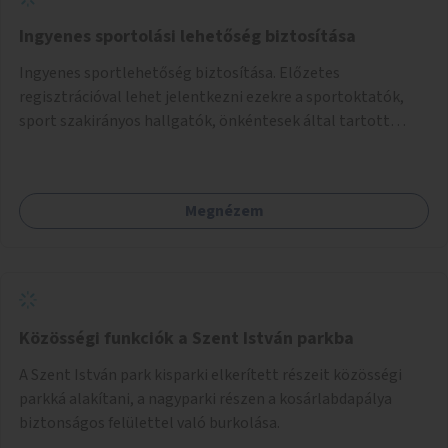
Ingyenes sportolási lehetőség biztosítása
Ingyenes sportlehetőség biztosítása. Előzetes
regisztrációval lehet jelentkezni ezekre a sportoktatók,
sport szakirányos hallgatók, önkéntesek által tartott
programokra.
Megnézem
Közösségi funkciók a Szent István parkba
A Szent István park kisparki elkerített részeit közösségi
parkká alakítani, a nagyparki részen a kosárlabdapálya
biztonságos felülettel való burkolása.