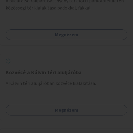
A budai alsó rakpart Batthyány tér előtti parkolófelületén
közösségi tér kialakítása padokkal, fákkal.
Megnézem
Közvécé a Kálvin téri aluljáróba
A Kálvin téri aluljáróban közvécé kialakítása.
Megnézem