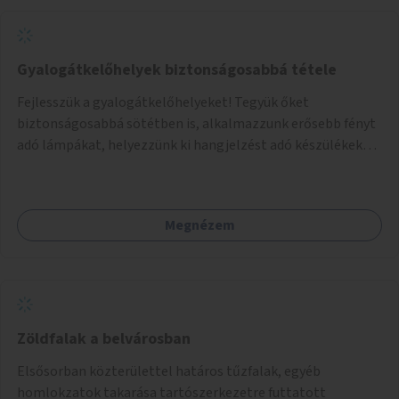
Gyalogátkelőhelyek biztonságosabbá tétele
Fejlesszük a gyalogátkelőhelyeket! Tegyük őket
biztonságosabbá sötétben is, alkalmazzunk erősebb fényt
adó lámpákat, helyezzünk ki hangjelzést adó készülékeket
és taktilis jelzéseket a vakok és gyengénlátók számára.
Megnézem
Zöldfalak a belvárosban
Elsősorban közterülettel határos tűzfalak, egyéb
homlokzatok takarása tartószerkezetre futtatott