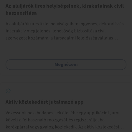
Az aluljárók üres helyiségeinek, kirakatainak civil
hasznosítása
Az aluljárók üres üzlethelyiségeiben ingyenes, dekoratív és
interaktív megjelenési lehetőség biztosítása civil
szervezetek számára, a társadalmi felelősségvállalás
jegyében. A cél, hogy közérdekű, segítő tevékenységeket
mutassanak be látványos, gondolatébresztő formában,
például rajzokkal, kérdésekkel, üzenetküldési lehetőséggel
Megnézem
vagy akciónapokkal – bérleti és közüzemi díjak nélkül, a
jelenlegi elhanyagolt állapot helyett.
Aktív közlekedést jutalmazó app
Vezessünk be a budapestiek életébe egy applikációt, ami
követi a felhasználó mozgását és regisztrálja, ha
kerékpárral vagy gyalog közlekedik. Az aktív közlekedési