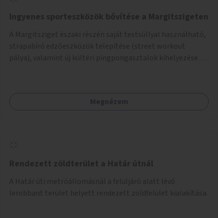
Ingyenes sporteszközök bővítése a Margitszigeten
A Margitsziget északi részén saját testsúllyal használható,
strapabíró edzőeszközök telepítése (street workout
pálya), valamint új kültéri pingpongasztalok kihelyezése. A
meglévő fitneszterület jelenleg alig felszerelt, így
kihasználatlan. A pingpongasztalok telepítésével egy
népszerű, ingyenes sportolási lehetőség válna elérhetővé a
Megnézem
sziget északi felén, ahol jelenleg egyetlen asztal sem
található.
Rendezett zöldterület a Határ útnál
A Határ úti metróállomásnál a felüljáró alatt lévő
lerobbant terület helyett rendezett zöldfelület kialakítása.