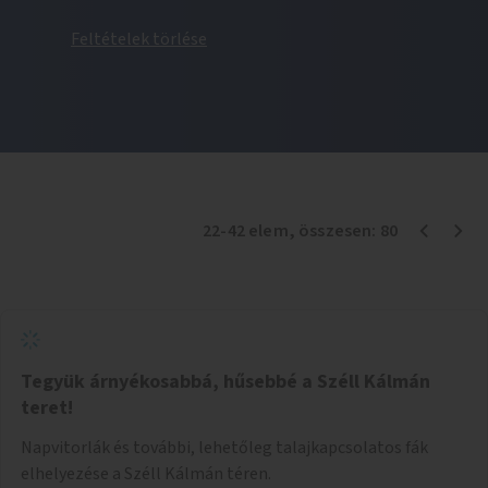
Feltételek törlése
22
-
42
elem
, összesen:
80
Tegyük árnyékosabbá, hűsebbé a Széll Kálmán
teret!
Napvitorlák és további, lehetőleg talajkapcsolatos fák
elhelyezése a Széll Kálmán téren.