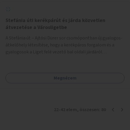
Stefánia úti kerékpárút és járda közvetlen
átvezetése a Városligetbe
A Stefánia út – Ajtósi Dürer sor csomópontban új gyalogos-
átkelőhely létesítése, hogy a kerékpáros forgalom és a
gyalogosok a Liget felé vezető bal oldali járdáról
közvetlenül átkelhessenek a Városligetbe.
Megnézem
22
-
42
elem
, összesen:
80