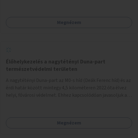
formákat virtuálisan jutalmazza, amit az együttműködő
üzleti partnereknél kedvezményekre, ajándékokra válthat a
felhasználó.
Megnézem
Élőhelykezelés a nagytétényi Duna-part
természetvédelmi területen
A nagytétényi Duna-part az M0-s híd (Deák Ferenc híd) és az
érdi határ között mintegy 4,5 kilométeren 2022 óta élvez
helyi, fővárosi védelmet. Ehhez kapcsolódóan javasoljuk a
terület élőhelykezelését, a tájidegen, invazív fajok
ritkítását, visszaszorítását.
Megnézem