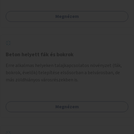
Megnézem
Beton helyett fák és bokrok
Erre alkalmas helyeken talajkapcsolatos növényzet (fák,
bokrok, évelők) telepítése elsősorban a belvárosban, de
más zöldhiányos városrészekben is.
Megnézem