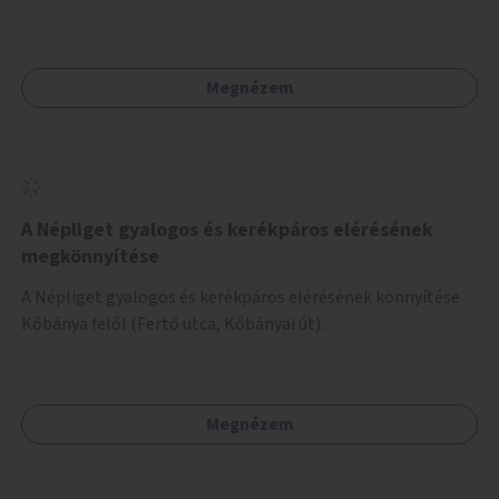
Megnézem
A Népliget gyalogos és kerékpáros elérésének
megkönnyítése
A Népliget gyalogos és kerékpáros elérésének könnyítése
Kőbánya felől (Fertő utca, Kőbányai út).
Megnézem