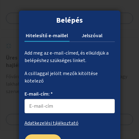
Megnézem
Belépés
Hitelesítő e-maillel
Jelszóval
Add meg az e-mail-címed, és elküldjük a
Üres lakások felújítása és bérbeadása
belépéshez szükséges linket.
hajléktalansággal küzdőknek
A csillaggal jelölt mezők kitöltése
Fővárosi vagy kerületi tulajdonú, üresen álló lakások vagy
kötelező
lakhatásra használható ingatlanok felújítása civil
szervezeti segítséggel és az érintettek önkéntes
E-mail-cím: *
munkájával, majd a kialakított lakások, lakóegységek
bérbeadása rászorulók számára.
Megnézem
Adatkezelési tájékoztató