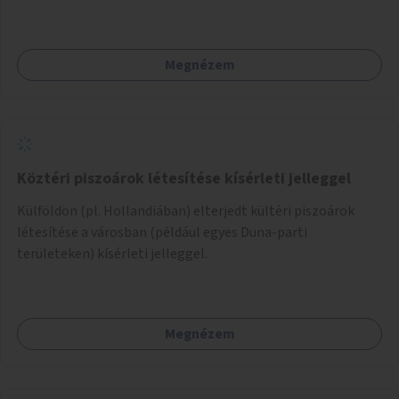
park területe lenne megfelelő, mely mind elérhetőségét,
mind infrastrukturális adottságait tekintve alkalmas egy új
játszótér kialakítására.
Megnézem
Köztéri piszoárok létesítése kísérleti jelleggel
Külföldön (pl. Hollandiában) elterjedt kültéri piszoárok
létesítése a városban (például egyes Duna-parti
területeken) kísérleti jelleggel.
Megnézem