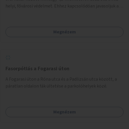
helyi, fővárosi védelmet. Ehhez kapcsolódóan javasoljuk a
terület élőhelykezelését, a tájidegen, invazív fajok
ritkítását, visszaszorítását.
Megnézem
Fasorpótlás a Fogarasi úton
A Fogarasi úton a Róna utca és a Padlizsán utca között, a
páratlan oldalon fák ültetése a parkolóhelyek közé.
Megnézem