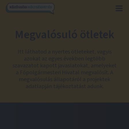
Megvalósuló ötletek
Itt láthatod a nyertes ötleteket, vagyis
azokat az egyes években legtöbb
szavazatot kapott javaslatokat, amelyeket
a Főpolgármesteri Hivatal megvalósít. A
megvalósulás állapotáról a projektek
adatlapján tájékoztatást adunk.