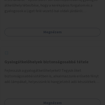
átkelőhely létesítése, hogy a kerékpáros forgalom és a
gyalogosok a Liget felé vezető bal oldali járdáról
közvetlenül átkelhessenek a Városligetbe.
Megnézem
Gyalogátkelőhelyek biztonságosabbá tétele
Fejlesszük a gyalogátkelőhelyeket! Tegyük őket
biztonságosabbá sötétben is, alkalmazzunk erősebb fényt
adó lámpákat, helyezzünk ki hangjelzést adó készülékeket
és taktilis jelzéseket a vakok és gyengénlátók számára.
Megnézem