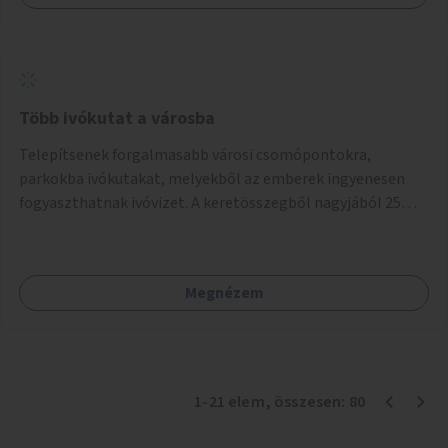
Több ivókutat a városba
Telepítsenek forgalmasabb városi csomópontokra,
parkokba ivókutakat, melyekből az emberek ingyenesen
fogyaszthatnak ivóvizet. A keretösszegből nagyjából 25
ivókút telepítése lehetséges.
Megnézem
1
-
21
elem
, összesen:
80