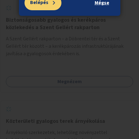
Belépés
Mégse
Biztonságosabb gyalogos és kerékpáros
közlekedés a Szent Gellért rakparton
A Szent Gellért rakparton – a Döbrentei tér és a Szent
Gellért tér között – a kerékpározás infrastruktúrájának
javítása a gyalogosok érdekében is.
Megnézem
Közterületi gyalogos terek árnyékolása
Árnyékoló szerkezetek, lehetőleg növényzettel