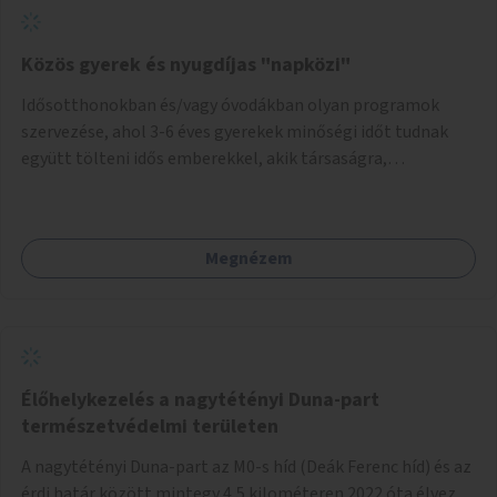
Közös gyerek és nyugdíjas "napközi"
Idősotthonokban és/vagy óvodákban olyan programok
szervezése, ahol 3-6 éves gyerekek minőségi időt tudnak
együtt tölteni idős emberekkel, akik társaságra,
beszélgetésre vágynak.
Megnézem
Élőhelykezelés a nagytétényi Duna-part
természetvédelmi területen
A nagytétényi Duna-part az M0-s híd (Deák Ferenc híd) és az
érdi határ között mintegy 4,5 kilométeren 2022 óta élvez