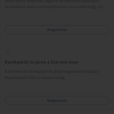
befuttatott pergolák, lugasok létrehozása a gyalogos
területeken. Ahol a növényültetésre nincs lehetőség, ott
akár dézsából felfutó futónövényzet alkalmazása, legvégső
megoldásként napvitorlák felszerelése.
Megnézem
Kerékpárút és járda a Szerémi úton
A Szerémi úti kerékpárút és járda meghosszabbítása a
Mezőkövesdi úttól a Savoya parkig.
Megnézem