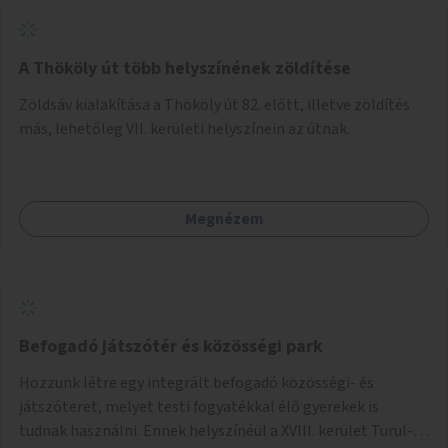
A Thököly út több helyszínének zöldítése
Zöldsáv kialakítása a Thököly út 82. előtt, illetve zöldítés
más, lehetőleg VII. kerületi helyszínein az útnak.
Megnézem
Befogadó játszótér és közösségi park
Hozzunk létre egy integrált befogadó közösségi- és
játszóteret, melyet testi fogyatékkal élő gyerekek is
tudnak használni. Ennek helyszínéül a XVIII. kerület Turul-