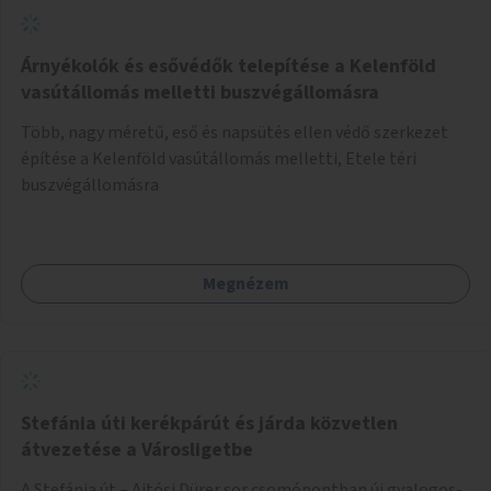
Árnyékolók és esővédők telepítése a Kelenföld
vasútállomás melletti buszvégállomásra
Több, nagy méretű, eső és napsütés ellen védő szerkezet
építése a Kelenföld vasútállomás melletti, Etele téri
buszvégállomásra
Megnézem
Stefánia úti kerékpárút és járda közvetlen
átvezetése a Városligetbe
A Stefánia út – Ajtósi Dürer sor csomópontban új gyalogos-