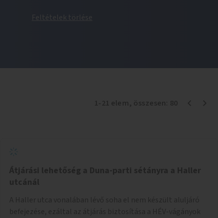
Feltételek törlése
1
-
21
elem
, összesen:
80
Átjárási lehetőség a Duna-parti sétányra a Haller
utcánál
A Haller utca vonalában lévő soha el nem készült aluljáró
befejezése, ezáltal az átjárás biztosítása a HÉV-vágányok