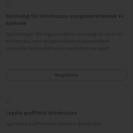
Közösségi tér létrehozása mozgássérülteknek és
épeknek
Egy minimum 300 négyzetméteres közösségi és sport tér
létrehozása, ahol mozgássérültek és demenciában
szenvedők találkozhatnak és sportolhatnak együtt
épekkel. Elsősorban egy pétanque pálya létrehozása lenne
célszerű, amit a legtöbb mozgásában korlátozott ember is
tud játszani, fontos, hogy a téren legyenek formájukban,
Megnézem
hangulatukban elkülönülő pontok, mezítlábas ösvények, az
egész legyen zöld és üdítő hangulatú.
Legális graffitifal létrehozása
Egy legális graffitifelület kijelölése Budapesten.