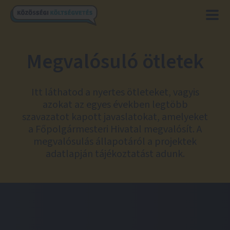
Megvalósuló ötletek
Itt láthatod a nyertes ötleteket, vagyis
azokat az egyes években legtöbb
szavazatot kapott javaslatokat, amelyeket
a Főpolgármesteri Hivatal megvalósít. A
megvalósulás állapotáról a projektek
adatlapján tájékoztatást adunk.