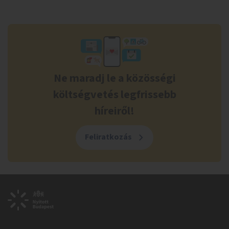
Ne maradj le a közösségi
költségvetés legfrissebb
híreiről!
Feliratkozás