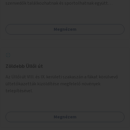
szenvedők találkozhatnak és sportolhatnak együtt
épekkel. Elsősorban egy pétanque pálya létrehozása lenne
célszerű, amit a legtöbb mozgásában korlátozott ember is
tud játszani, fontos, hogy a téren legyenek formájukban,
Megnézem
hangulatukban elkülönülő pontok, mezítlábas ösvények, az
egész legyen zöld és üdítő hangulatú.
Zöldebb Üllői út
Az Üllői út VIII. és IX. kerületi szakaszán a fákat körülvevő
ültetőkazetták kizöldítése megfelelő növények
telepítésével.
Megnézem