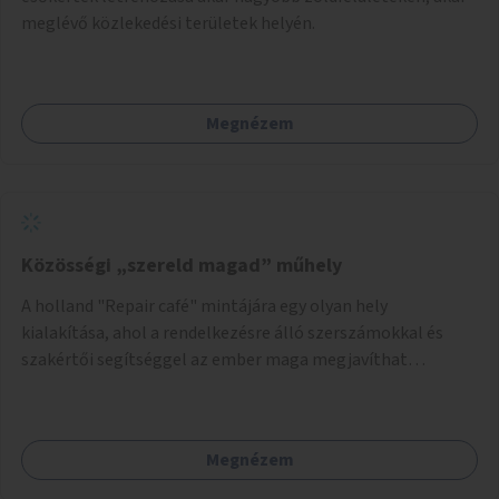
meglévő közlekedési területek helyén.
Megnézem
Közösségi „szereld magad” műhely
A holland "Repair café" mintájára egy olyan hely
kialakítása, ahol a rendelkezésre álló szerszámokkal és
szakértői segítséggel az ember maga megjavíthat
elromlott tárgyakat. A műhely egyben találkozóhely is,
lehetőség arra, hogy a közösség tagjai is segítsenek
egymásnak, megosszák tudásukat.
Megnézem