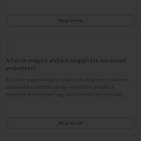
Megnézem
A Corvin-negyed aluljáró megújítása művészeti
projektként
A Corvin-negyed aluljáró vizuális összképének rendezése,
újraalkotása a kortárs design keretében, például a
falfelületek festésével vagy kiállítóterek létesítésével,
amelyekben kortárs designerek, művészek, tervezők
alkotásai, termékei jelenhetnének meg alkalmat adva a
bemutatkozásra, szélesebb körben való ismertségre.
Megnézem