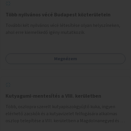
Több nyilvános vécé Budapest közterületein
További két nyilvános vécé létesítése olyan helyszíneken,
ahol erre kiemelkedő igény mutatkozik.
Megnézem
Kutyagumi-mentesítés a VIII. kerületben
Több, oszlopra szerelt kutyapiszokgyűjtő kuka, ingyen
elérhető zacskók és a kutyavizelet felfogására alkalmas
oszlop telepítése a VIII. kerületben a Magdolnanegyed és a
Palotanegyed néhány pontján, pilot jelleggel.