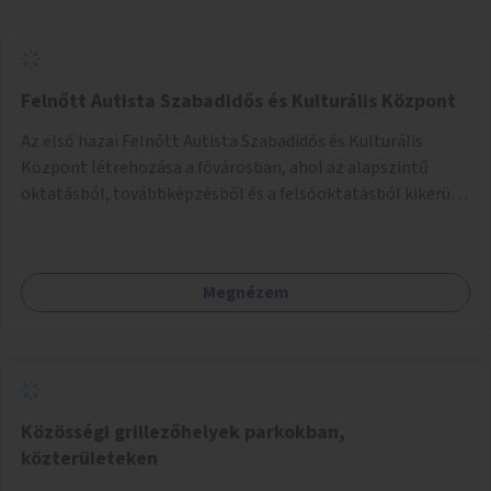
Felnőtt Autista Szabadidős és Kulturális Központ
Az első hazai Felnőtt Autista Szabadidős és Kulturális
Központ létrehozása a fővárosban, ahol az alapszintű
oktatásból, továbbképzésből és a felsőoktatásból kikerülő
autista fiatalok élethosszig tartó támogatásra és
közösségekre találhatnak.
Megnézem
Közösségi grillezőhelyek parkokban,
közterületeken