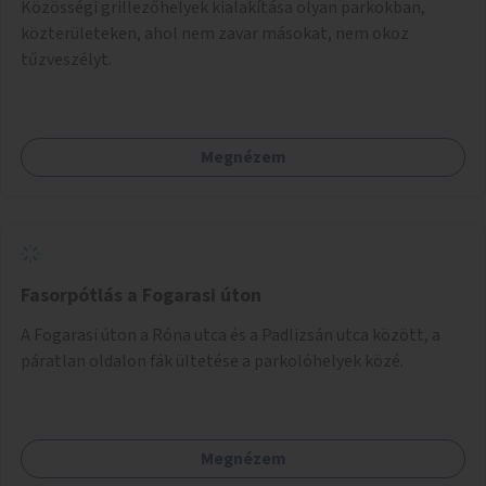
Közösségi grillezőhelyek kialakítása olyan parkokban,
közterületeken, ahol nem zavar másokat, nem okoz
tűzveszélyt.
Megnézem
Fasorpótlás a Fogarasi úton
A Fogarasi úton a Róna utca és a Padlizsán utca között, a
páratlan oldalon fák ültetése a parkolóhelyek közé.
Megnézem