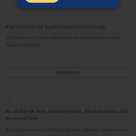
Konténerházak hajléktalan családoknak
Hajléktalan családok lakhatásának megoldására mobil
házak telepítése.
Megnézem
Az aluljárók üres helyiségeinek, kirakatainak civil
hasznosítása
Az aluljárók üres üzlethelyiségeiben ingyenes, dekoratív és