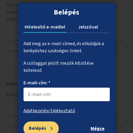
Gyalogátkelőhelyek létesítése az ötletgazdák által
Belépés
javasolt helyszínek közül a szakmailag leginkább
indokoltaknál, a projekt költségkeretéből.
Hitelesítő e-maillel
Jelszóval
Add meg az e-mail-címed, és elküldjük a
Megnézem
belépéshez szükséges linket.
A csillaggal jelölt mezők kitöltése
kötelező
E-mail-cím: *
Nyilvános WC a Margitszigetre
Nyilvános WC telepítése a Margitszigetre.
Adatkezelési tájékoztató
Megnézem
Belépés
Mégse