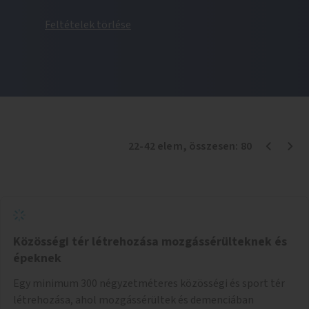
Feltételek törlése
22
-
42
elem
, összesen:
80
Közösségi tér létrehozása mozgássérülteknek és
épeknek
Egy minimum 300 négyzetméteres közösségi és sport tér
létrehozása, ahol mozgássérültek és demenciában