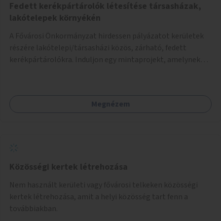
Fedett kerékpártárolók létesítése társasházak,
lakótelepek környékén
A Fővárosi Önkormányzat hirdessen pályázatot kerületek
részére lakótelepi/társasházi közös, zárható, fedett
kerékpártárolókra. Induljon egy mintaprojekt, amelynek
alapján fel lehet mérni, milyen feladatokkal jár a kerület
számára az üzemeltetés.
Megnézem
Közösségi kertek létrehozása
Nem használt kerületi vagy fővárosi telkeken közösségi
kertek létrehozása, amit a helyi közösség tart fenn a
továbbiakban.