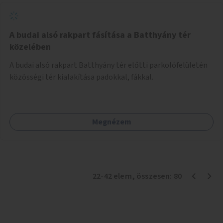
A budai alsó rakpart fásítása a Batthyány tér
közelében
A budai alsó rakpart Batthyány tér előtti parkolófelületén
közösségi tér kialakítása padokkal, fákkal.
Megnézem
22
-
42
elem
, összesen:
80