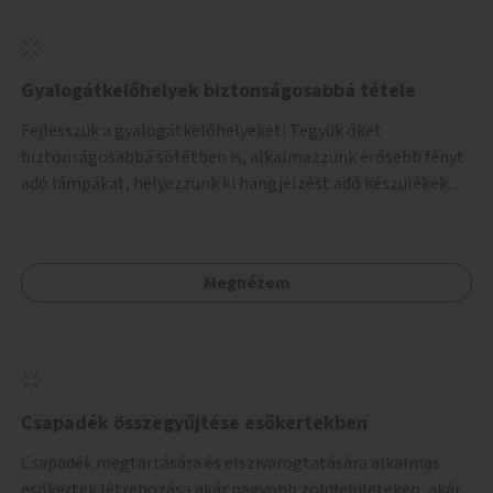
Gyalogátkelőhelyek biztonságosabbá tétele
Fejlesszük a gyalogátkelőhelyeket! Tegyük őket
biztonságosabbá sötétben is, alkalmazzunk erősebb fényt
adó lámpákat, helyezzünk ki hangjelzést adó készülékeket
és taktilis jelzéseket a vakok és gyengénlátók számára.
Megnézem
Csapadék összegyűjtése esőkertekben
Csapadék megtartására és elszivárogtatására alkalmas
esőkertek létrehozása akár nagyobb zöldfelületeken, akár