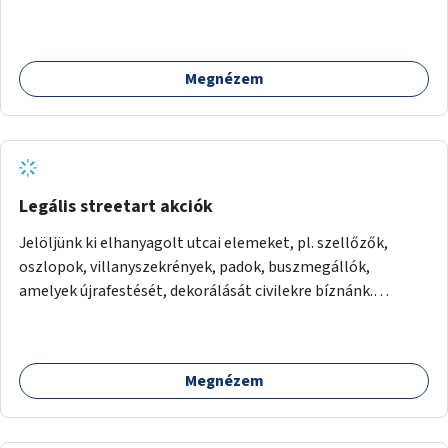
kanyarodás biztosítása a Festetics György utca irányába.
Megnézem
Legális streetart akciók
Jelöljünk ki elhanyagolt utcai elemeket, pl. szellőzők,
oszlopok, villanyszekrények, padok, buszmegállók,
amelyek újrafestését, dekorálását civilekre bíznánk.
Támogassuk a közösségi alapon való megújulást a
szükséges eszközökkel.
Megnézem