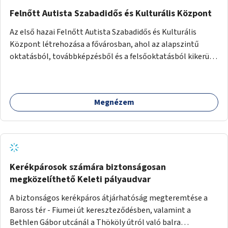
Felnőtt Autista Szabadidős és Kulturális Központ
Az első hazai Felnőtt Autista Szabadidős és Kulturális
Központ létrehozása a fővárosban, ahol az alapszintű
oktatásból, továbbképzésből és a felsőoktatásból kikerülő
autista fiatalok élethosszig tartó támogatásra és
közösségekre találhatnak.
Megnézem
Kerékpárosok számára biztonságosan
megközelíthető Keleti pályaudvar
A biztonságos kerékpáros átjárhatóság megteremtése a
Baross tér - Fiumei út kereszteződésben, valamint a
Bethlen Gábor utcánál a Thököly útról való balra