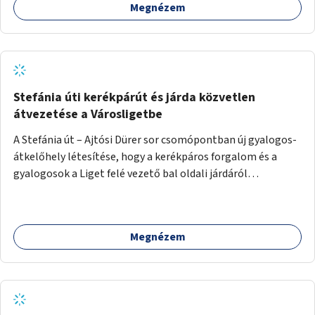
Megnézem
Stefánia úti kerékpárút és járda közvetlen
átvezetése a Városligetbe
A Stefánia út – Ajtósi Dürer sor csomópontban új gyalogos-
átkelőhely létesítése, hogy a kerékpáros forgalom és a
gyalogosok a Liget felé vezető bal oldali járdáról
közvetlenül átkelhessenek a Városligetbe.
Megnézem