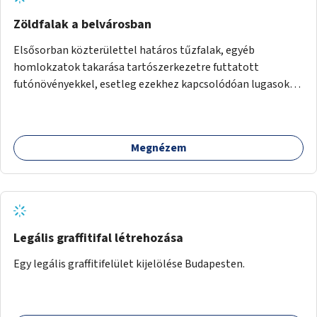
Zöldfalak a belvárosban
Elsősorban közterülettel határos tűzfalak, egyéb
homlokzatok takarása tartószerkezetre futtatott
futónövényekkel, esetleg ezekhez kapcsolódóan lugasok
kialakítása. Ezzel olyan belvárosi helyszíneken növelhető a
zöldfelületek mennyisége, ahol helyhiány miatt másra
nincs lehetőség.
Megnézem
Legális graffitifal létrehozása
Egy legális graffitifelület kijelölése Budapesten.