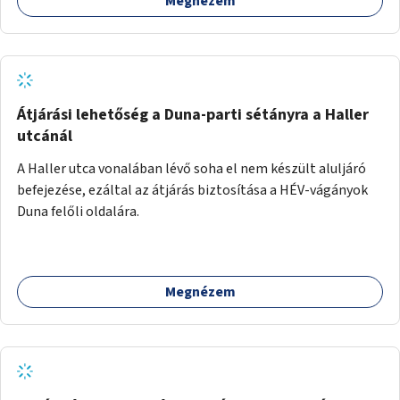
Megnézem
Átjárási lehetőség a Duna-parti sétányra a Haller
utcánál
A Haller utca vonalában lévő soha el nem készült aluljáró
befejezése, ezáltal az átjárás biztosítása a HÉV-vágányok
Duna felőli oldalára.
Megnézem