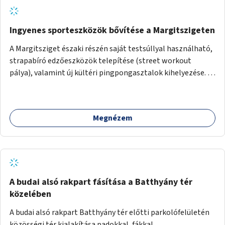
Ingyenes sporteszközök bővítése a Margitszigeten
A Margitsziget északi részén saját testsúllyal használható,
strapabíró edzőeszközök telepítése (street workout
pálya), valamint új kültéri pingpongasztalok kihelyezése. A
meglévő fitneszterület jelenleg alig felszerelt, így
kihasználatlan. A pingpongasztalok telepítésével egy
népszerű, ingyenes sportolási lehetőség válna elérhetővé a
Megnézem
sziget északi felén, ahol jelenleg egyetlen asztal sem
található.
A budai alsó rakpart fásítása a Batthyány tér
közelében
A budai alsó rakpart Batthyány tér előtti parkolófelületén
közösségi tér kialakítása padokkal, fákkal.