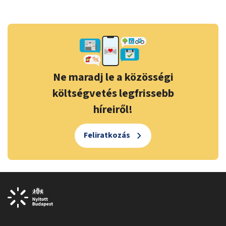
Ne maradj le a közösségi
költségvetés legfrissebb
híreiről!
Feliratkozás