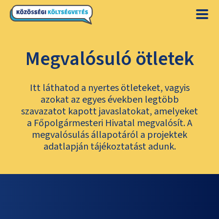
Megvalósuló ötletek
Itt láthatod a nyertes ötleteket, vagyis
azokat az egyes években legtöbb
szavazatot kapott javaslatokat, amelyeket
a Főpolgármesteri Hivatal megvalósít. A
megvalósulás állapotáról a projektek
adatlapján tájékoztatást adunk.