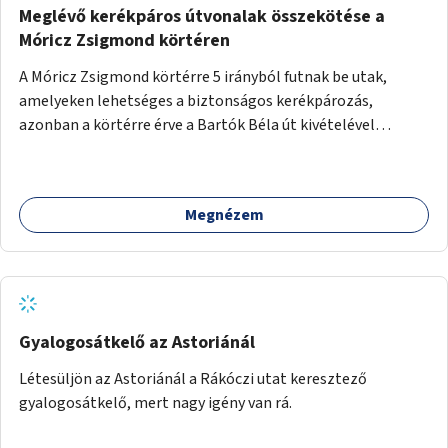
Meglévő kerékpáros útvonalak összekötése a
Móricz Zsigmond körtéren
A Móricz Zsigmond körtérre 5 irányból futnak be utak,
amelyeken lehetséges a biztonságos kerékpározás,
azonban a körtérre érve a Bartók Béla út kivételével
mindegyik kerékpáros útvonal megszakad. Alakítsuk ki a
kerékpáros útvonalak összekötését!
Megnézem
Gyalogosátkelő az Astoriánál
Létesüljön az Astoriánál a Rákóczi utat keresztező
gyalogosátkelő, mert nagy igény van rá.