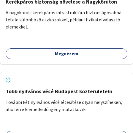
Kerékpáros biztonság növelése a Nagykörúton
A nagykörúti kerékpáros infrastruktúra biztonságosabbá
tétele különböző eszközökkel, például fizikai elválasztó
elemekkel.
Megnézem
Több nyilvános vécé Budapest közterületein
További két nyilvános vécé létesítése olyan helyszíneken,
ahol erre kiemelkedő igény mutatkozik.