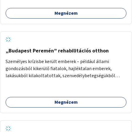
Megnézem
„Budapest Peremén” rehabilitációs otthon
Személyes krízisbe került emberek – például állami
gondozásból kikerülő fiatalok, hajléktalan emberek,
lakásukból kilakoltatottak, szenvedélybetegségükből
kijönni szándékozók – számára rehabilitációs otthon
megteremtése Budapest valamely peremkerületén,
civil/szakmai szervezeti háttérrel. A program a közvetlen
Megnézem
segítségen, biztonságnyújtáson kívül gazdálkodásba is
bevonja az ott lévő személyeket, és egyben a
környezettudatos és fenntartható élettel kapcsolatos
szemléletformálást is céljának tekinti.