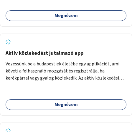
Megnézem
Aktív közlekedést jutalmazó app
Vezessünk be a budapestiek életébe egy applikációt, ami
követi a felhasználó mozgását és regisztrálja, ha
kerékpárral vagy gyalog közlekedik. Az aktív közlekedési
formákat virtuálisan jutalmazza, amit az együttműködő
üzleti partnereknél kedvezményekre, ajándékokra válthat a
felhasználó.
Megnézem