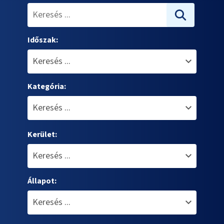
Időszak:
Kategória:
Kerület:
Állapot: