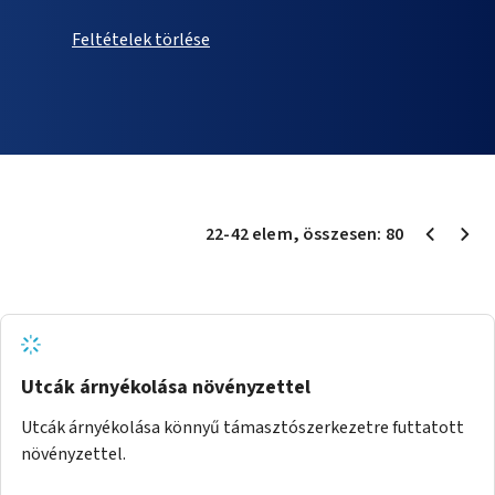
Feltételek törlése
22
-
42
elem
, összesen:
80
Utcák árnyékolása növényzettel
Utcák árnyékolása könnyű támasztószerkezetre futtatott
növényzettel.