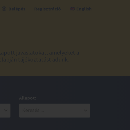
Belépés
Regisztráció
English
kapott javaslatokat, amelyeket a
tlapján tájékoztatást adunk.
Állapot: