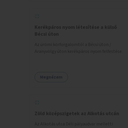
Kerékpáros nyom létesítése a külső
Bécsi úton
Az ürömi körforgalomtól a Bécsi úton /
Aranyvölgy úton kerékpáros nyom felfestése.
Megnézem
Zöld középszigetek az Alkotás utcán
Az Alkotás utca Déli pályaudvar melletti