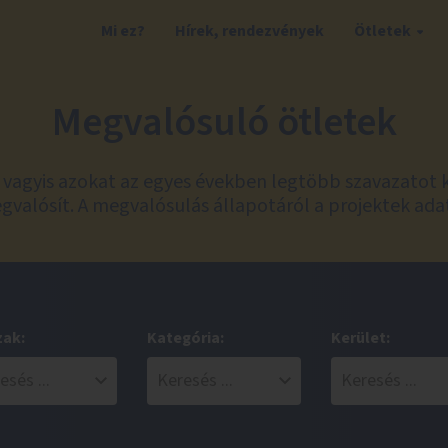
Mi ez?
Hírek, rendezvények
Ötletek
Megvalósuló ötletek
t, vagyis azokat az egyes években legtöbb szavazatot 
valósít. A megvalósulás állapotáról a projektek ada
zak:
Kategória:
Kerület: