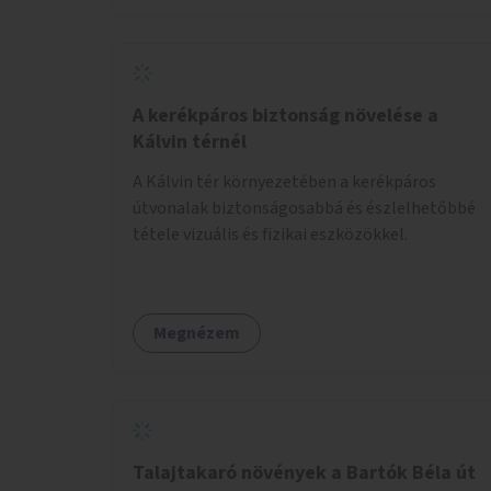
A kerékpáros biztonság növelése a
Kálvin térnél
A Kálvin tér környezetében a kerékpáros
útvonalak biztonságosabbá és észlelhetőbbé
tétele vizuális és fizikai eszközökkel.
Megnézem
Talajtakaró növények a Bartók Béla út