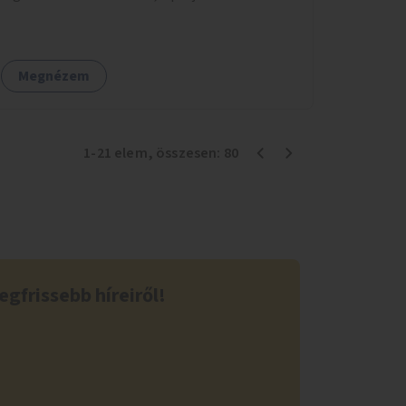
költségkeretéből.
Megnézem
1
-
21
elem
, összesen:
80
egfrissebb híreiről!