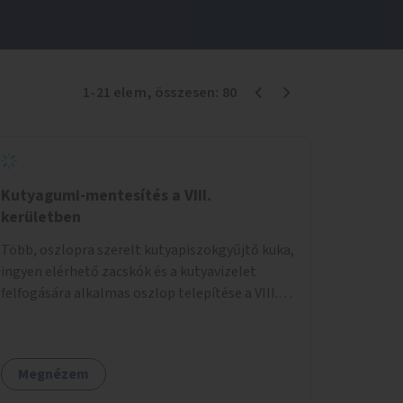
1
-
21
elem
, összesen:
80
Kutyagumi-mentesítés a VIII.
kerületben
Több, oszlopra szerelt kutyapiszokgyűjtő kuka,
ingyen elérhető zacskók és a kutyavizelet
felfogására alkalmas oszlop telepítése a VIII.
kerületben a Magdolnanegyed és a
Palotanegyed néhány pontján, pilot jelleggel.
Megnézem