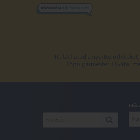
Itt láthatod a nyertes ötleteke
Főpolgármesteri Hivatal meg
Idős