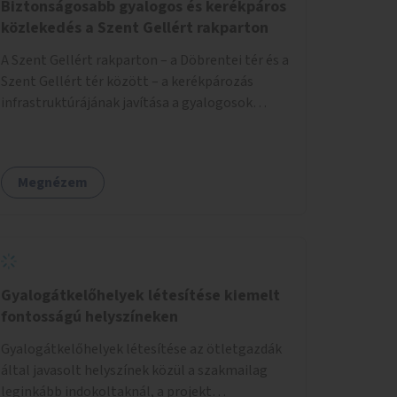
Biztonságosabb gyalogos és kerékpáros
közlekedés a Szent Gellért rakparton
A Szent Gellért rakparton – a Döbrentei tér és a
Szent Gellért tér között – a kerékpározás
infrastruktúrájának javítása a gyalogosok
érdekében is.
Megnézem
Gyalogátkelőhelyek létesítése kiemelt
fontosságú helyszíneken
Gyalogátkelőhelyek létesítése az ötletgazdák
által javasolt helyszínek közül a szakmailag
leginkább indokoltaknál, a projekt