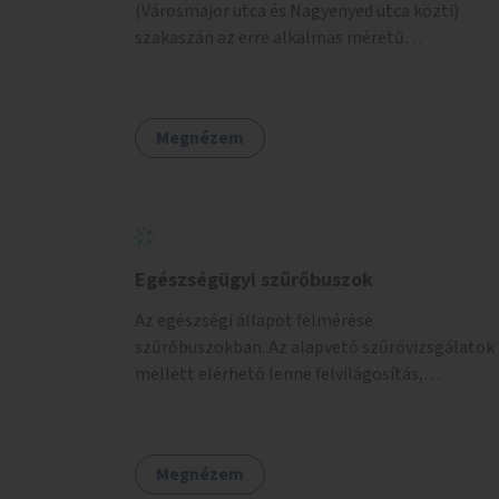
(Városmajor utca és Nagyenyed utca közti)
szakaszán az erre alkalmas méretű
középszigetek zöldítése.
Megnézem
Egészségügyi szűrőbuszok
Az egészségi állapot felmérése
szűrőbuszokban. Az alapvető szűrővizsgálatok
mellett elérhető lenne felvilágosítás,
egészségügyi tanácsadás, a szexuális úton
terjedő betegségek szűrése és a
szenvedélybetegek támogatása.
Megnézem