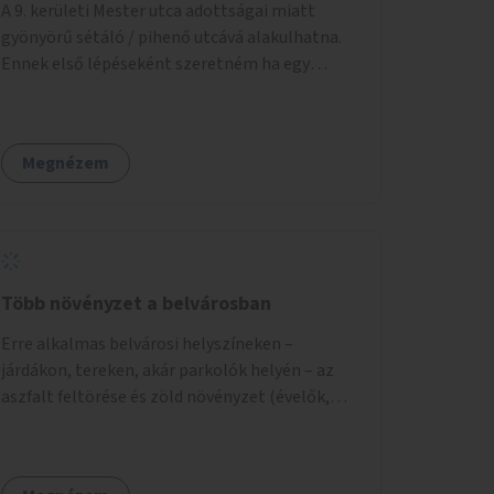
A 9. kerületi Mester utca adottságai miatt
gyönyörű sétáló / pihenő utcává alakulhatna.
Ennek első lépéseként szeretném ha egy
kivitelezhető méretű sáv szélességében a
beton helyén ládás, vagy a földbe ültetett
növényzet lenne, praktikusan a járda és az
Megnézem
autós sáv találkozásánál, a platán fák között. A
lakók, boltok és vendéglátó helyek
együttműködését kérnénk abban, hogy ez a
zöld sáv ne pusztuljon ki, és megtartsa azt a jó
hangulatot, amiből már könnyebb lesz
elképzelni a következő lépést egészen addig,
Több növényzet a belvárosban
amíg komolyabb forgalomcsillapítások és
Erre alkalmas belvárosi helyszíneken –
zöldítések nem létesülnek a Mester utcában.
járdákon, tereken, akár parkolók helyén – az
aszfalt feltörése és zöld növényzet (évelők,
cserjék, fák) telepítése.