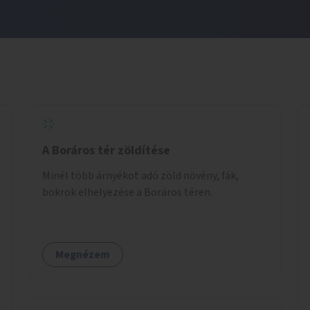
A Boráros tér zöldítése
Minél több árnyékot adó zöld növény, fák,
bokrok elhelyezése a Boráros téren.
Megnézem