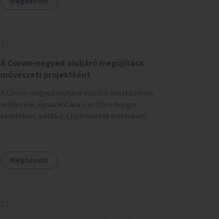
Megnézem
A Corvin-negyed aluljáró megújítása
művészeti projektként
A Corvin-negyed aluljáró vizuális összképének
rendezése, újraalkotása a kortárs design
keretében, például a falfelületek festésével
vagy kiállítóterek létesítésével, amelyekben
kortárs designerek, művészek, tervezők
alkotásai, termékei jelenhetnének meg
Megnézem
alkalmat adva a bemutatkozásra, szélesebb
körben való ismertségre.