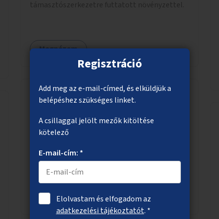
támasztószerkezetre futtatott növényzettel.
Megnézem
Regisztráció
Add meg az e-mail-címed, és elküldjük a
belépéshez szükséges linket.
Beton helyett fák és bokrok
A csillaggal jelölt mezők kitöltése
Erre alkalmas helyeken talajkapcsolatos
kötelező
növényzet (fák, bokrok, évelők) telepítése
elsősorban a belvárosban, de más zöldhiányos
E-mail-cím: *
városrészekben is.
Megnézem
Elolvastam és elfogadom az
adatkezelési tájékoztatót
. *