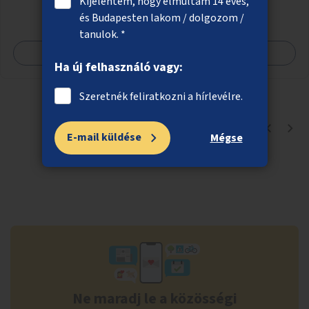
Kijelentem, hogy elmúltam 14 éves,
beszélgetésre vágynak.
és Budapesten lakom / dolgozom /
tanulok. *
Megnézem
Ha új felhasználó vagy:
Szeretnék feliratkozni a hírlevélre.
1
-
1
elem
, összesen:
1
E-mail küldése
Mégse
Ne maradj le a közösségi