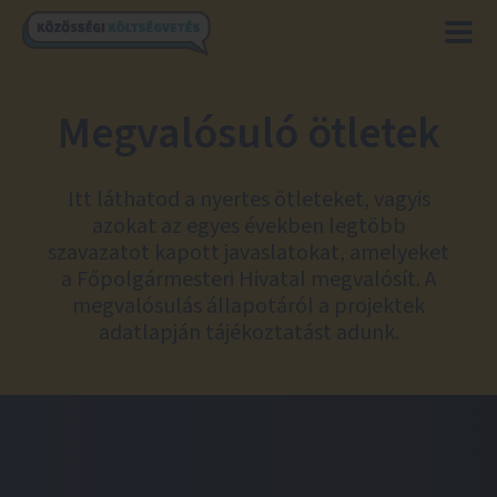
Megvalósuló ötletek
Itt láthatod a nyertes ötleteket, vagyis
azokat az egyes években legtöbb
szavazatot kapott javaslatokat, amelyeket
a Főpolgármesteri Hivatal megvalósít. A
megvalósulás állapotáról a projektek
adatlapján tájékoztatást adunk.