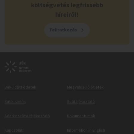
költségvetés legfrissebb
híreiről!
Feliratkozás
Beküldött ötletek
Megvalósuló ötletek
Sütikezelés
Sütitájékoztató
Adatkezelési tájékoztató
Dokumentumok
Kapcsolat
Information in English