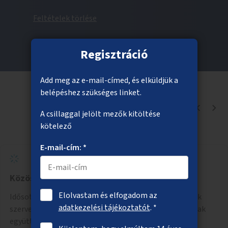
Feltételek törlése
Regisztráció
Add meg az e-mail-címed, és elküldjük a
belépéshez szükséges linket.
1
-
1
elem
, összesen:
1
A csillaggal jelölt mezők kitöltése
kötelező
E-mail-cím: *
Közös gyerek és nyugdíjas "napközi"
Elolvastam és elfogadom az
Idősotthonokban és/vagy óvodákban olyan programok
adatkezelési tájékoztatót
. *
szervezése, ahol 3-6 éves gyerekek minőségi időt tudnak
együtt tölteni idős emberekkel, akik társaságra,