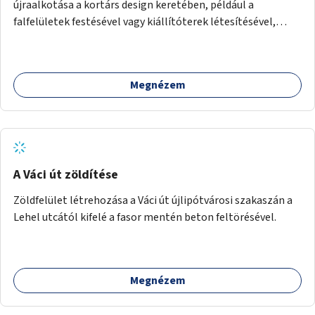
újraalkotása a kortárs design keretében, például a
falfelületek festésével vagy kiállítóterek létesítésével,
amelyekben kortárs designerek, művészek, tervezők
alkotásai, termékei jelenhetnének meg alkalmat adva a
bemutatkozásra, szélesebb körben való ismertségre.
Megnézem
A Váci út zöldítése
Zöldfelület létrehozása a Váci út újlipótvárosi szakaszán a
Lehel utcától kifelé a fasor mentén beton feltörésével.
Megnézem