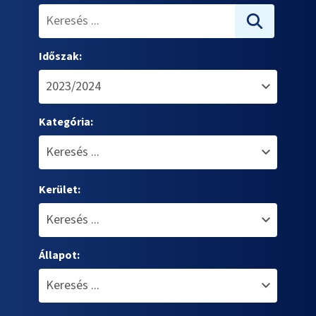
Időszak:
Kategória:
Kerület:
Állapot: