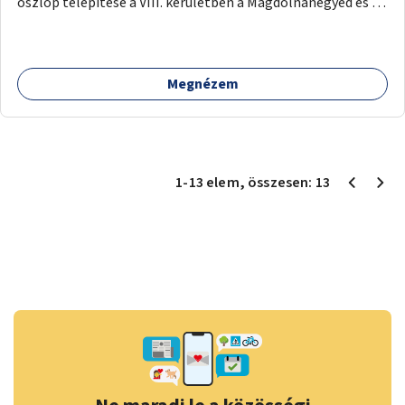
oszlop telepítése a VIII. kerületben a Magdolnanegyed és a
Palotanegyed néhány pontján, pilot jelleggel.
Megnézem
1
-
13
elem
, összesen:
13