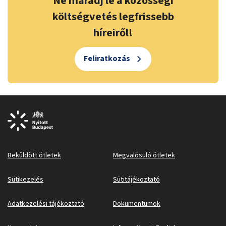
Ne maradj le a közösségi
költségvetés legfrissebb
híreiről!
Feliratkozás
Beküldött ötletek
Megvalósuló ötletek
Sütikezelés
Sütitájékoztató
Adatkezelési tájékoztató
Dokumentumok