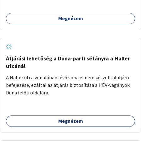
Megnézem
Átjárási lehetőség a Duna-parti sétányra a Haller
utcánál
A Haller utca vonalában lévő soha el nem készült aluljáró
befejezése, ezáltal az átjárás biztosítása a HÉV-vágányok
Duna felőli oldalára.
Megnézem