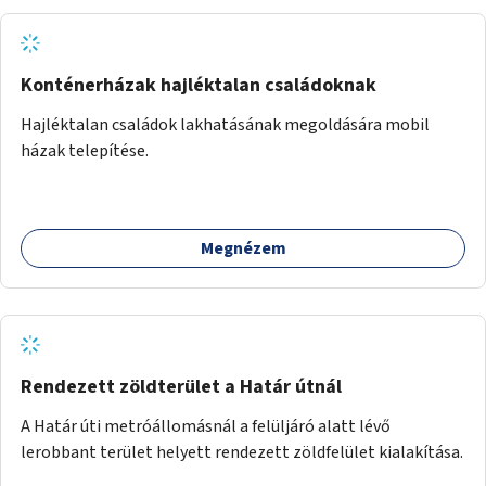
Konténerházak hajléktalan családoknak
Hajléktalan családok lakhatásának megoldására mobil
házak telepítése.
Megnézem
Rendezett zöldterület a Határ útnál
A Határ úti metróállomásnál a felüljáró alatt lévő
lerobbant terület helyett rendezett zöldfelület kialakítása.