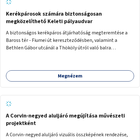
Kerékpárosok számára biztonságosan
megközelíthető Keleti pályaudvar
A biztonságos kerékpáros átjárhatóság megteremtése a
Baross tér - Fiumei út kereszteződésben, valamint a
Bethlen Gábor utcánál a Thököly útról való balra
kanyarodás biztosítása a Festetics György utca irányába.
Megnézem
A Corvin-negyed aluljáró megújítása művészeti
projektként
A Corvin-negyed aluljáró vizuális összképének rendezése,