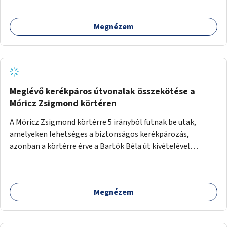
Megnézem
Meglévő kerékpáros útvonalak összekötése a
Móricz Zsigmond körtéren
A Móricz Zsigmond körtérre 5 irányból futnak be utak,
amelyeken lehetséges a biztonságos kerékpározás,
azonban a körtérre érve a Bartók Béla út kivételével
mindegyik kerékpáros útvonal megszakad. Alakítsuk ki a
kerékpáros útvonalak összekötését!
Megnézem