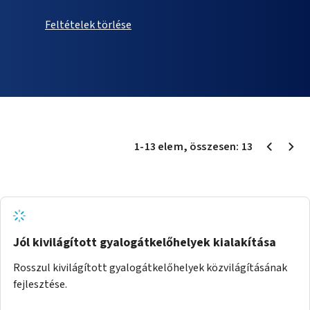
Feltételek törlése
1
-
13
elem
, összesen:
13
Jól kivilágított gyalogátkelőhelyek kialakítása
Rosszul kivilágított gyalogátkelőhelyek közvilágításának
fejlesztése.