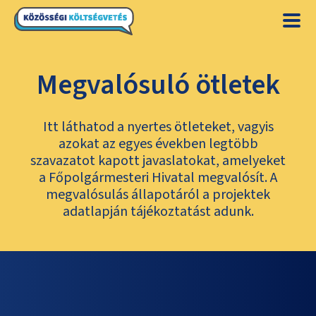
Megvalósuló ötletek
Itt láthatod a nyertes ötleteket, vagyis
azokat az egyes években legtöbb
szavazatot kapott javaslatokat, amelyeket
a Főpolgármesteri Hivatal megvalósít. A
megvalósulás állapotáról a projektek
adatlapján tájékoztatást adunk.