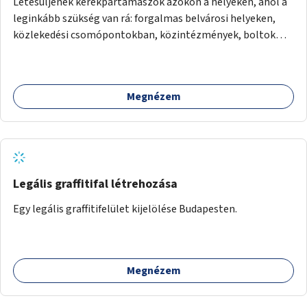
Létesüljenek kerékpártámaszok azokon a helyeken, ahol a
leginkább szükség van rá: forgalmas belvárosi helyeken,
közlekedési csomópontokban, közintézmények, boltok
előtt.
Megnézem
Legális graffitifal létrehozása
Egy legális graffitifelület kijelölése Budapesten.
Megnézem