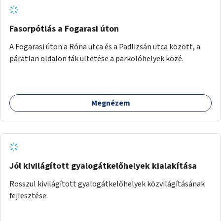
Fasorpótlás a Fogarasi úton
A Fogarasi úton a Róna utca és a Padlizsán utca között, a
páratlan oldalon fák ültetése a parkolóhelyek közé.
Megnézem
Jól kivilágított gyalogátkelőhelyek kialakítása
Rosszul kivilágított gyalogátkelőhelyek közvilágításának
fejlesztése.