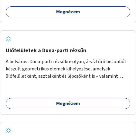
Megnézem
Ülőfelületek a Duna-parti rézsűn
A belvárosi Duna-parti rézsűkre olyan, árvíztűrő betonból
készült geometrikus elemek kihelyezése, amelyek
ülőfelületként, asztalként és lépcsőként is – valamint
néhány esetben extra funkcióval (kutyaitató, grill) –
használhatók. Civilek bevonása a fenntartásba.
Megnézem