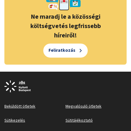
Ne maradj le a közösségi
költségvetés legfrissebb
híreiről!
Feliratkozás
Beküldött ötletek
Megvalósuló ötletek
Sütikezelés
Sütitájékoztató