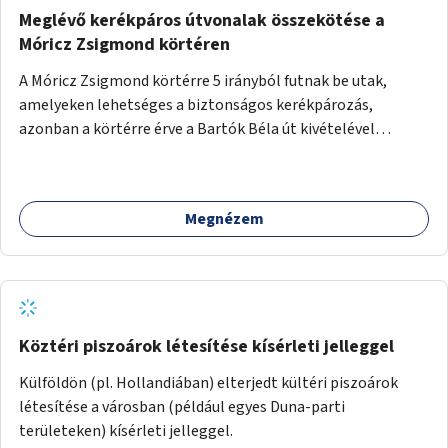
Meglévő kerékpáros útvonalak összekötése a
Móricz Zsigmond körtéren
A Móricz Zsigmond körtérre 5 irányból futnak be utak,
amelyeken lehetséges a biztonságos kerékpározás,
azonban a körtérre érve a Bartók Béla út kivételével
mindegyik kerékpáros útvonal megszakad. Alakítsuk ki a
kerékpáros útvonalak összekötését!
Megnézem
Köztéri piszoárok létesítése kísérleti jelleggel
Külföldön (pl. Hollandiában) elterjedt kültéri piszoárok
létesítése a városban (például egyes Duna-parti
területeken) kísérleti jelleggel.