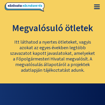
Megvalósuló ötletek
Itt láthatod a nyertes ötleteket, vagyis
azokat az egyes években legtöbb
szavazatot kapott javaslatokat, amelyeket
a Főpolgármesteri Hivatal megvalósít. A
megvalósulás állapotáról a projektek
adatlapján tájékoztatást adunk.