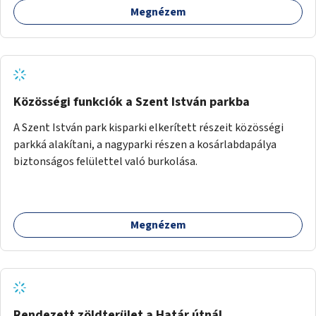
Megnézem
Közösségi funkciók a Szent István parkba
A Szent István park kisparki elkerített részeit közösségi
parkká alakítani, a nagyparki részen a kosárlabdapálya
biztonságos felülettel való burkolása.
Megnézem
Rendezett zöldterület a Határ útnál