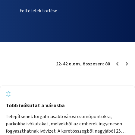
Feltételek törlése
22
-
42
elem
, összesen:
80
Több ivókutat a városba
Telepítsenek forgalmasabb városi csomópontokra,
parkokba ivókutakat, melyekből az emberek ingyenesen
fogyaszthatnak ivóvizet. A keretösszegből nagyjából 25