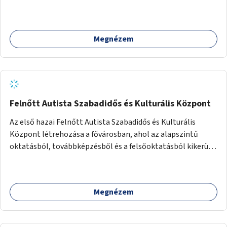
ivókút telepítése lehetséges.
Megnézem
Felnőtt Autista Szabadidős és Kulturális Központ
Az első hazai Felnőtt Autista Szabadidős és Kulturális
Központ létrehozása a fővárosban, ahol az alapszintű
oktatásból, továbbképzésből és a felsőoktatásból kikerülő
autista fiatalok élethosszig tartó támogatásra és
közösségekre találhatnak.
Megnézem