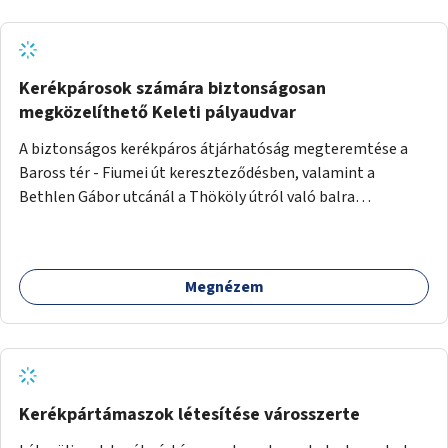
Kerékpárosok számára biztonságosan
megközelíthető Keleti pályaudvar
A biztonságos kerékpáros átjárhatóság megteremtése a
Baross tér - Fiumei út kereszteződésben, valamint a
Bethlen Gábor utcánál a Thököly útról való balra
kanyarodás biztosítása a Festetics György utca irányába.
Megnézem
Kerékpártámaszok létesítése városszerte