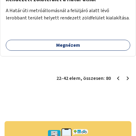
A Határ úti metróállomásnál a felüljáró alatt lévő
lerobbant terület helyett rendezett zöldfelület kialakítása.
Megnézem
22
-
42
elem
, összesen:
80