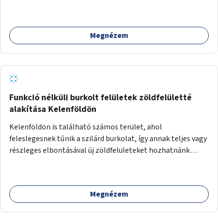
Megnézem
Funkció nélküli burkolt felületek zöldfelületté
alakítása Kelenföldön
Kelenföldön is található számos terület, ahol
feleslegesnek tűnik a szilárd burkolat, így annak teljes vagy
részleges elbontásával új zöldfelületeket hozhatnánk
létre. Ilyenek például az Etele út 19. és Mérnök utca 32.
közötti, vagy a Fraknó utca 22/b és a Bártfai utca közötti
aszfaltos területek.
Megnézem