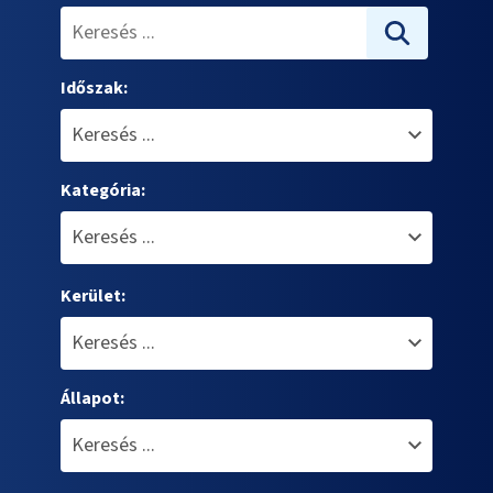
Időszak:
Kategória:
Kerület:
Állapot: