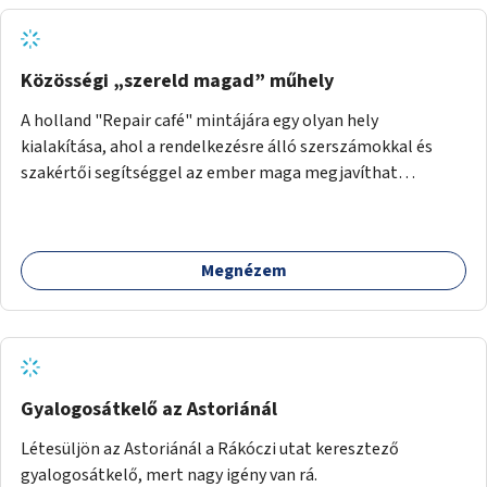
Közösségi „szereld magad” műhely
A holland "Repair café" mintájára egy olyan hely
kialakítása, ahol a rendelkezésre álló szerszámokkal és
szakértői segítséggel az ember maga megjavíthat
elromlott tárgyakat. A műhely egyben találkozóhely is,
lehetőség arra, hogy a közösség tagjai is segítsenek
egymásnak, megosszák tudásukat.
Megnézem
Gyalogosátkelő az Astoriánál
Létesüljön az Astoriánál a Rákóczi utat keresztező
gyalogosátkelő, mert nagy igény van rá.