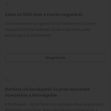
Zebra az Üllői úton a Corvin-negyednél
Zebra létesítése az egykori Kilián laktanya és a Corvin-
negyed között (a Kisfaludy utcához közelebb, ahol
középsziget is létesíthető).
Megnézem
Stefánia úti kerékpárút és járda közvetlen
átvezetése a Városligetbe
A Stefánia út – Ajtósi Dürer sor csomópontban új gyalogos-
átkelőhely létesítése, hogy a kerékpáros forgalom és a