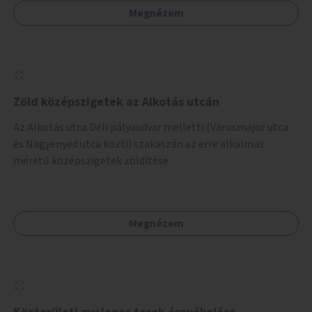
Megnézem
Zöld középszigetek az Alkotás utcán
Az Alkotás utca Déli pályaudvar melletti (Városmajor utca
és Nagyenyed utca közti) szakaszán az erre alkalmas
méretű középszigetek zöldítése.
Megnézem