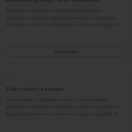
Közterületi gyalogos terek árnyékolása
Árnyékoló szerkezetek, lehetőleg növényzettel
befuttatott pergolák, lugasok létrehozása a gyalogos
területeken. Ahol a növényültetésre nincs lehetőség, ott
akár dézsából felfutó futónövényzet alkalmazása, legvégső
megoldásként napvitorlák felszerelése.
Megnézem
Több ivókutat a városba
Telepítsenek forgalmasabb városi csomópontokra,
parkokba ivókutakat, melyekből az emberek ingyenesen
fogyaszthatnak ivóvizet. A keretösszegből nagyjából 25
ivókút telepítése lehetséges.