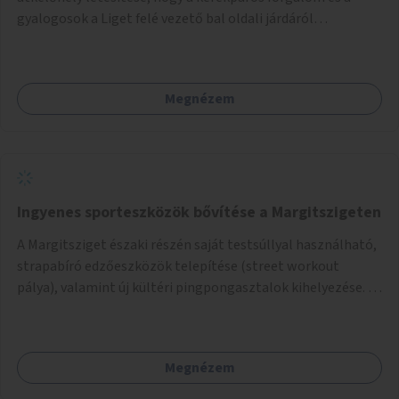
gyalogosok a Liget felé vezető bal oldali járdáról
közvetlenül átkelhessenek a Városligetbe.
Megnézem
Ingyenes sporteszközök bővítése a Margitszigeten
A Margitsziget északi részén saját testsúllyal használható,
strapabíró edzőeszközök telepítése (street workout
pálya), valamint új kültéri pingpongasztalok kihelyezése. A
meglévő fitneszterület jelenleg alig felszerelt, így
kihasználatlan. A pingpongasztalok telepítésével egy
népszerű, ingyenes sportolási lehetőség válna elérhetővé a
Megnézem
sziget északi felén, ahol jelenleg egyetlen asztal sem
található.