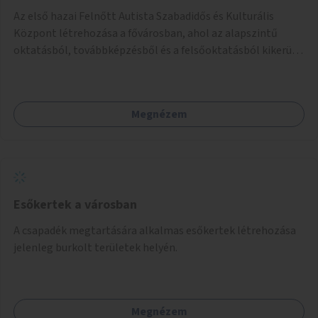
Az első hazai Felnőtt Autista Szabadidős és Kulturális
Központ létrehozása a fővárosban, ahol az alapszintű
oktatásból, továbbképzésből és a felsőoktatásból kikerülő
autista fiatalok élethosszig tartó támogatásra és
közösségekre találhatnak.
Megnézem
Esőkertek a városban
A csapadék megtartására alkalmas esőkertek létrehozása
jelenleg burkolt területek helyén.
Megnézem