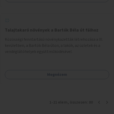
Talajtakaró növények a Bartók Béla út fáihoz
Közösségi fenntartású növénykazetták létrehozása a XI.
kerületben, a Bartók Béla úton, a lakók, az üzletek és a
vendéglátóhelyek együttműködésével.
Megnézem
1
-
21
elem
, összesen:
80