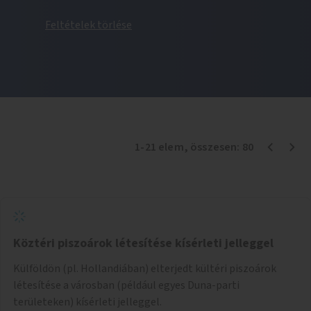
Feltételek törlése
1
-
21
elem
, összesen:
80
Köztéri piszoárok létesítése kísérleti jelleggel
Külföldön (pl. Hollandiában) elterjedt kültéri piszoárok
létesítése a városban (például egyes Duna-parti
területeken) kísérleti jelleggel.