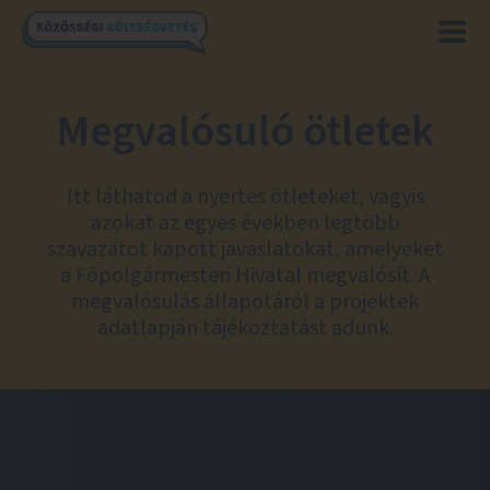
Megvalósuló ötletek
Itt láthatod a nyertes ötleteket, vagyis
azokat az egyes években legtöbb
szavazatot kapott javaslatokat, amelyeket
a Főpolgármesteri Hivatal megvalósít. A
megvalósulás állapotáról a projektek
adatlapján tájékoztatást adunk.