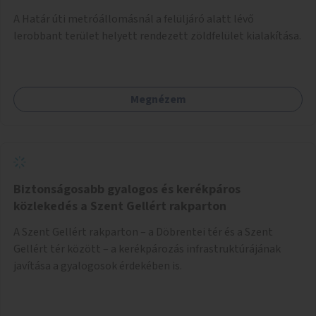
A Határ úti metróállomásnál a felüljáró alatt lévő
lerobbant terület helyett rendezett zöldfelület kialakítása.
Megnézem
Biztonságosabb gyalogos és kerékpáros
közlekedés a Szent Gellért rakparton
A Szent Gellért rakparton – a Döbrentei tér és a Szent
Gellért tér között – a kerékpározás infrastruktúrájának
javítása a gyalogosok érdekében is.