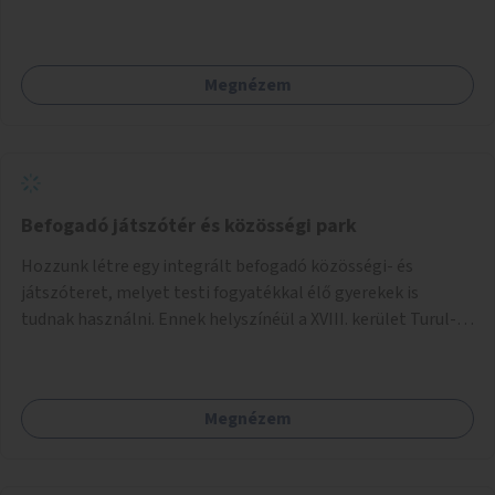
Megnézem
Befogadó játszótér és közösségi park
Hozzunk létre egy integrált befogadó közösségi- és
játszóteret, melyet testi fogyatékkal élő gyerekek is
tudnak használni. Ennek helyszínéül a XVIII. kerület Turul-
park területe lenne megfelelő, mely mind elérhetőségét,
mind infrastrukturális adottságait tekintve alkalmas egy új
játszótér kialakítására.
Megnézem