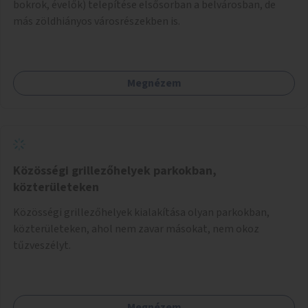
bokrok, évelők) telepítése elsősorban a belvárosban, de
más zöldhiányos városrészekben is.
Megnézem
Közösségi grillezőhelyek parkokban,
közterületeken
Közösségi grillezőhelyek kialakítása olyan parkokban,
közterületeken, ahol nem zavar másokat, nem okoz
tűzveszélyt.
Megnézem