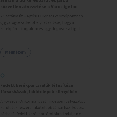
Stefánia úti kerékpárút és járda
közvetlen átvezetése a Városligetbe
A Stefánia út – Ajtósi Dürer sor csomópontban
új gyalogos-átkelőhely létesítése, hogy a
kerékpáros forgalom és a gyalogosok a Liget
felé vezető bal oldali járdáról közvetlenül
átkelhessenek a Városligetbe.
Megnézem
Fedett kerékpártárolók létesítése
társasházak, lakótelepek környékén
A Fővárosi Önkormányzat hirdessen pályázatot
kerületek részére lakótelepi/társasházi közös,
zárható, fedett kerékpártárolókra. Induljon egy