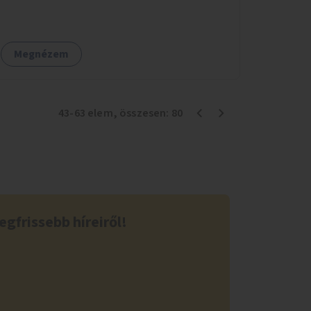
mintaprojekt, amelynek alapján fel lehet
mérni, milyen feladatokkal jár a kerület
számára az üzemeltetés.
Megnézem
43
-
63
elem
, összesen:
80
egfrissebb híreiről!