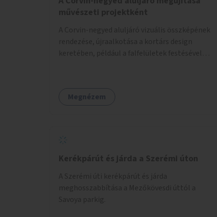
A Corvin-negyed aluljáró megújítása
művészeti projektként
A Corvin-negyed aluljáró vizuális összképének
rendezése, újraalkotása a kortárs design
keretében, például a falfelületek festésével
vagy kiállítóterek létesítésével, amelyekben
kortárs designerek, művészek, tervezők
alkotásai, termékei jelenhetnének meg
Megnézem
alkalmat adva a bemutatkozásra, szélesebb
körben való ismertségre.
Kerékpárút és járda a Szerémi úton
A Szerémi úti kerékpárút és járda
meghosszabbítása a Mezőkövesdi úttól a
Savoya parkig.