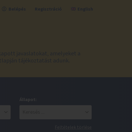
Belépés
Regisztráció
English
kapott javaslatokat, amelyeket a
tlapján tájékoztatást adunk.
Állapot:
Feltételek törlése