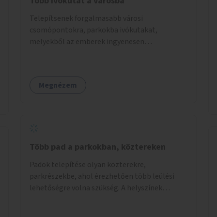
Több ivókutat a városba
Telepítsenek forgalmasabb városi
csomópontokra, parkokba ivókutakat,
melyekből az emberek ingyenesen
fogyaszthatnak ivóvizet. A keretösszegből
nagyjából 25 ivókút telepítése lehetséges.
Megnézem
Több pad a parkokban, köztereken
Padok telepítése olyan közterekre,
parkrészekbe, ahol érezhetően több leülési
lehetőségre volna szükség. A helyszínek
kiválasztása a helyiekkel való egyeztetést
követően történhet.