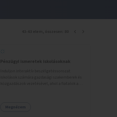
43
-
63
elem
, összesen:
80
Pénzügyi ismeretek iskolásoknak
Induljon interaktív beszélgetéssorozat
iskolások számára gazdasági szakemberek és
közgazdászok vezetésével, ahol a fiatalok a
pénzügyi-gazdasági alapismeretekkel
kapcsolatban tájékozódhatnak. A program
többalkalmas lenne, heti rendszerességgel
Megnézem
tartanák iskolai csoportok számára,
önkormányzati intézményben vagy külső