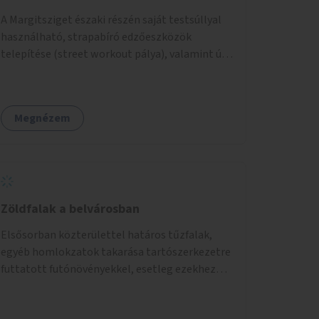
A Margitsziget északi részén saját testsúllyal
használható, strapabíró edzőeszközök
telepítése (street workout pálya), valamint új
kültéri pingpongasztalok kihelyezése. A
meglévő fitneszterület jelenleg alig felszerelt,
így kihasználatlan. A pingpongasztalok
Megnézem
telepítésével egy népszerű, ingyenes
sportolási lehetőség válna elérhetővé a sziget
északi felén, ahol jelenleg egyetlen asztal sem
található.
Zöldfalak a belvárosban
Elsősorban közterülettel határos tűzfalak,
egyéb homlokzatok takarása tartószerkezetre
futtatott futónövényekkel, esetleg ezekhez
kapcsolódóan lugasok kialakítása. Ezzel olyan
belvárosi helyszíneken növelhető a