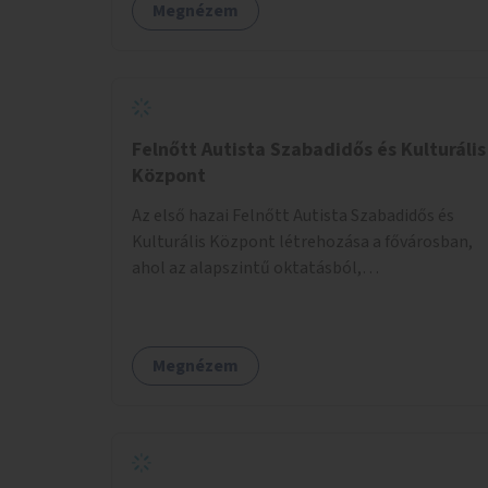
Megnézem
Felnőtt Autista Szabadidős és Kulturális
Központ
Az első hazai Felnőtt Autista Szabadidős és
Kulturális Központ létrehozása a fővárosban,
ahol az alapszintű oktatásból,
továbbképzésből és a felsőoktatásból kikerülő
autista fiatalok élethosszig tartó támogatásra
és közösségekre találhatnak.
Megnézem