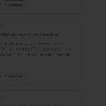
zöldfelületek mennyisége, ahol helyhiány
Megnézem
miatt másra nincs lehetőség.
Több növényzet a belvárosban
Erre alkalmas belvárosi helyszíneken –
járdákon, tereken, akár parkolók helyén – az
aszfalt feltörése és zöld növényzet (évelők,
cserjék, fák) telepítése.
Megnézem