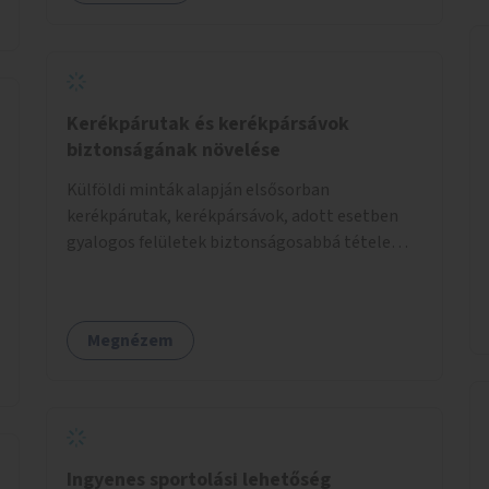
Kerékpárutak és kerékpársávok
biztonságának növelése
Külföldi minták alapján elsősorban
kerékpárutak, kerékpársávok, adott esetben
gyalogos felületek biztonságosabbá tétele
kísérleti kiegészítő fejlesztésekkel (terelők,
műanyag elválasztó elemek, több és jobban
látható felfestés stb.)
Megnézem
Ingyenes sportolási lehetőség