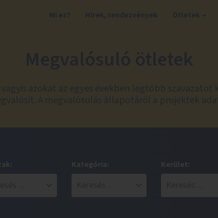
Mi ez?
Hírek, rendezvények
Ötletek
Megvalósuló ötletek
t, vagyis azokat az egyes években legtöbb szavazatot 
valósít. A megvalósulás állapotáról a projektek ada
zak:
Kategória:
Kerület: