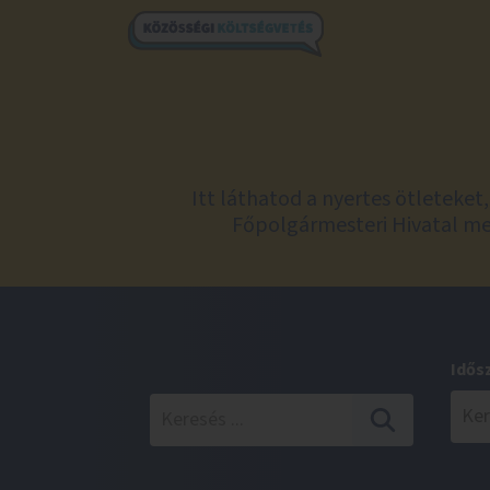
Itt láthatod a nyertes ötleteke
Főpolgármesteri Hivatal meg
Idős