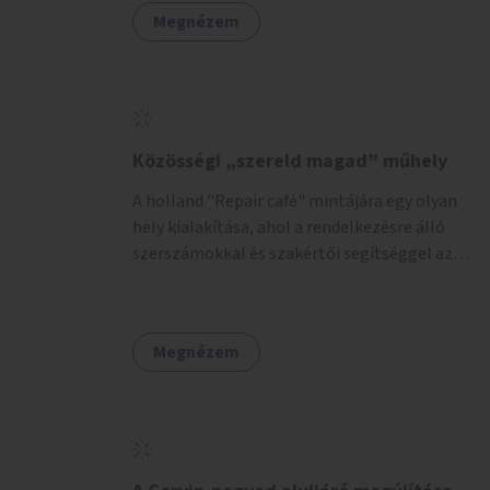
Megnézem
Közösségi „szereld magad” műhely
A holland "Repair café" mintájára egy olyan
hely kialakítása, ahol a rendelkezésre álló
szerszámokkal és szakértői segítséggel az
ember maga megjavíthat elromlott tárgyakat.
A műhely egyben találkozóhely is, lehetőség
arra, hogy a közösség tagjai is segítsenek
Megnézem
egymásnak, megosszák tudásukat.