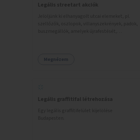
Legális streetart akciók
Jelöljünk ki elhanyagolt utcai elemeket, pl.
szellőzők, oszlopok, villanyszekrények, padok,
buszmegállók, amelyek újrafestését,
dekorálását civilekre bíznánk. Támogassuk a
közösségi alapon való megújulást a szükséges
eszközökkel.
Megnézem
Legális graffitifal létrehozása
Egy legális graffitifelület kijelölése
Budapesten.