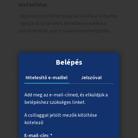
biztosítása
Ingyenes sportlehetőség biztosítása. Előzetes
regisztrációval lehet jelentkezni ezekre a
sportoktatók, sport szakirányos hallgatók,
önkéntesek által tartott programokra.
Megnézem
Belépés
Hitelesítő e-maillel
Jelszóval
Add meg az e-mail-címed, és elküldjük a
Védettebb kerékpáros útvonalak
belépéshez szükséges linket.
Biztonságos kerékpáros közlekedést lehetővé
A csillaggal jelölt mezők kitöltése
tevő fejlesztések megvalósítása, ami jelentheti
kötelező
például a kerékpárút fizikai elválasztását,
szintbeli kiemelését, optikai jelölését, az
E-mail-cím: *