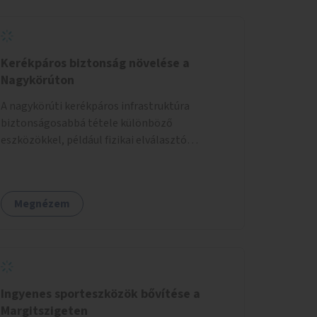
helyszínen iskolai együttműködéssel. A
szervezést az Önkormányzat koordinálná, a
tematikát a szakemberek alakítanák ki, külön
figyelmet fordítva a hátrányos helyzetű
Kerékpáros biztonság növelése a
gyerekek bevonására is. A program pilot
Nagykörúton
jelleggel indulna, több korosztály számára.
A nagykörúti kerékpáros infrastruktúra
biztonságosabbá tétele különböző
eszközökkel, például fizikai elválasztó
elemekkel.
Megnézem
Ingyenes sporteszközök bővítése a
Margitszigeten