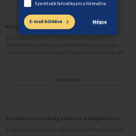
Szeretnék feliratkozni a hírlevélre.
alakítanák ki, külön figyelmet fordítva a hátrányos helyzetű
gyerekek bevonására is. A program pilot jelleggel indulna,
több korosztály számára.
E-mail küldése
Mégse
Közterületi gyalogos terek árnyékolása
Árnyékoló szerkezetek, lehetőleg növényzettel
befuttatott pergolák, lugasok létrehozása a gyalogos
területeken. Ahol a növényültetésre nincs lehetőség, ott
akár dézsából felfutó futónövényzet alkalmazása, legvégső
megoldásként napvitorlák felszerelése.
Megnézem
Kerékpáros biztonság növelése a Nagykörúton
A nagykörúti kerékpáros infrastruktúra biztonságosabbá