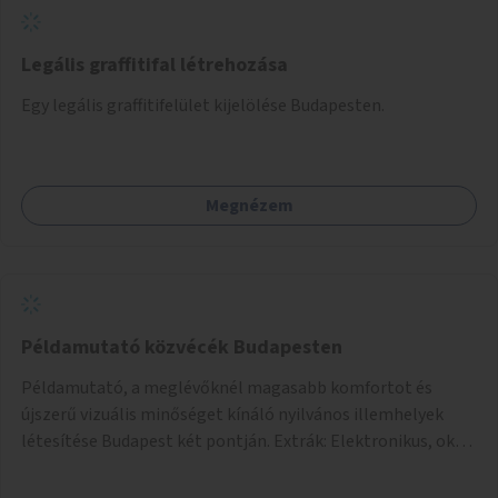
Legális graffitifal létrehozása
Egy legális graffitifelület kijelölése Budapesten.
Megnézem
Példamutató közvécék Budapesten
Példamutató, a meglévőknél magasabb komfortot és
újszerű vizuális minőséget kínáló nyilvános illemhelyek
létesítése Budapest két pontján. Extrák: Elektronikus, okos
fizetési lehetőség vagy ingyenesség; újszerű fenntartási
konstrukció kidolgozása; egyéb kapcsolt szolgáltatások