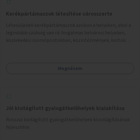
Kerékpártámaszok létesítése városszerte
Létesüljenek kerékpártámaszok azokon a helyeken, ahol a
leginkább szükség van rá: forgalmas belvárosi helyeken,
közlekedési csomópontokban, közintézmények, boltok
előtt.
Megnézem
Jól kivilágított gyalogátkelőhelyek kialakítása
Rosszul kivilágított gyalogátkelőhelyek közvilágításának
fejlesztése.