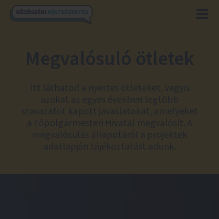
Megvalósuló ötletek
Itt láthatod a nyertes ötleteket, vagyis
azokat az egyes években legtöbb
szavazatot kapott javaslatokat, amelyeket
a Főpolgármesteri Hivatal megvalósít. A
megvalósulás állapotáról a projektek
adatlapján tájékoztatást adunk.