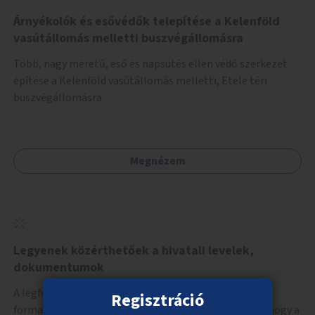
Árnyékolók és esővédők telepítése a Kelenföld
vasútállomás melletti buszvégállomásra
Több, nagy méretű, eső és napsütés ellen védő szerkezet
építése a Kelenföld vasútállomás melletti, Etele téri
buszvégállomásra
Megnézem
Legyenek közérthetőek a hivatali levelek,
dokumentumok
A legfontosabb hivatali levelek, tájékoztatók és
Regisztráció
formanyomtatványok legyenek átírva közérthetőre, hogy a