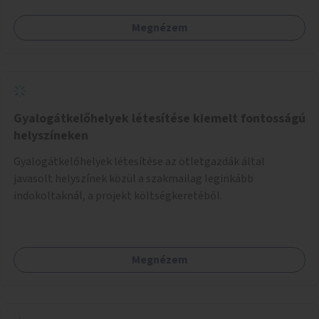
(pl. ivókút, telefontöltés).
Megnézem
Gyalogátkelőhelyek létesítése kiemelt fontosságú
helyszíneken
Gyalogátkelőhelyek létesítése az ötletgazdák által
javasolt helyszínek közül a szakmailag leginkább
indokoltaknál, a projekt költségkeretéből.
Megnézem