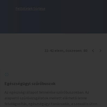
Feltételek törlése
22
-
42
elem
, összesen:
80
Egészségügyi szűrőbuszok
Az egészségi állapot felmérése szűrőbuszokban. Az
alapvető szűrővizsgálatok mellett elérhető lenne
felvilágosítás, egészségügyi tanácsadás, a szexuális úton