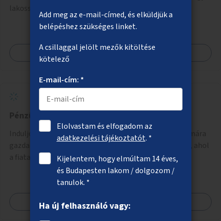
lakosság könnyebben megértse azokat.
Add meg az e-mail-címed, és elküldjük a
belépéshez szükséges linket.
A csillaggal jelölt mezők kitöltése
Megnézem
kötelező
E-mail-cím: *
Pénzügyi ismeretek iskolásoknak
Elolvastam és elfogadom az
Induljon interaktív beszélgetéssorozat iskolások számára
adatkezelési tájékoztatót
. *
gazdasági szakemberek és közgazdászok vezetésével, ahol
a fiatalok a pénzügyi-gazdasági alapismeretekkel
Kijelentem, hogy elmúltam 14 éves,
kapcsolatban tájékozódhatnak. A program többalkalmas
és Budapesten lakom / dolgozom /
lenne, heti rendszerességgel tartanák iskolai csoportok
tanulok. *
számára, önkormányzati intézményben vagy külső
Megnézem
helyszínen iskolai együttműködéssel. A szervezést az
Ha új felhasználó vagy:
Önkormányzat koordinálná, a tematikát a szakemberek