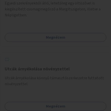
Egyedi szekrényekből álló, lehetőleg egy öltözővel is
kiegészített csomagmegőrző a Margitszigeten, illetve a
Népligetben.
Megnézem
Utcák árnyékolása növényzettel
Utcák árnyékolása könnyű támasztószerkezetre futtatott
növényzettel.
Megnézem