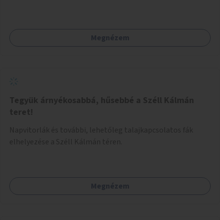
terjedő betegségek szűrése és a szenvedélybetegek
támogatása.
Megnézem
Tegyük árnyékosabbá, hűsebbé a Széll Kálmán
teret!
Napvitorlák és további, lehetőleg talajkapcsolatos fák
elhelyezése a Széll Kálmán téren.
Megnézem