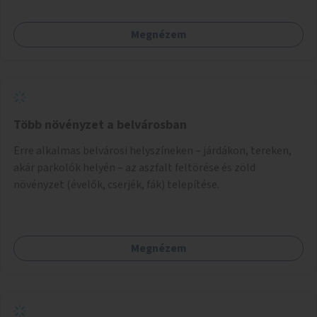
Megnézem
Több növényzet a belvárosban
Erre alkalmas belvárosi helyszíneken – járdákon, tereken,
akár parkolók helyén – az aszfalt feltörése és zöld
növényzet (évelők, cserjék, fák) telepítése.
Megnézem