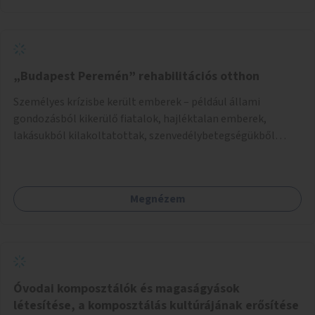
„Budapest Peremén” rehabilitációs otthon
Személyes krízisbe került emberek – például állami
gondozásból kikerülő fiatalok, hajléktalan emberek,
lakásukból kilakoltatottak, szenvedélybetegségükből
kijönni szándékozók – számára rehabilitációs otthon
megteremtése Budapest valamely peremkerületén,
civil/szakmai szervezeti háttérrel. A program a közvetlen
Megnézem
segítségen, biztonságnyújtáson kívül gazdálkodásba is
bevonja az ott lévő személyeket, és egyben a
környezettudatos és fenntartható élettel kapcsolatos
szemléletformálást is céljának tekinti.
Óvodai komposztálók és magaságyások
létesítése, a komposztálás kultúrájának erősítése