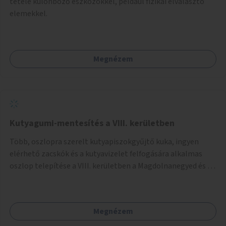
tétele különböző eszközökkel, például fizikai elválasztó
elemekkel.
Megnézem
Kutyagumi-mentesítés a VIII. kerületben
Több, oszlopra szerelt kutyapiszokgyűjtő kuka, ingyen
elérhető zacskók és a kutyavizelet felfogására alkalmas
oszlop telepítése a VIII. kerületben a Magdolnanegyed és a
Palotanegyed néhány pontján, pilot jelleggel.
Megnézem