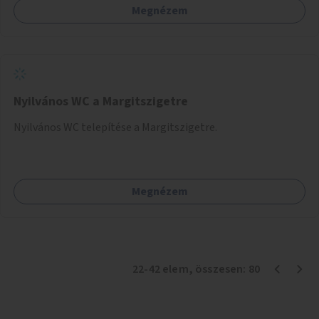
Megnézem
együttműködését kérnénk abban, hogy ez a zöld sáv ne
pusztuljon ki, és megtartsa azt a jó hangulatot, amiből már
könnyebb lesz elképzelni a következő lépést egészen
addig, amíg komolyabb forgalomcsillapítások és zöldítések
nem létesülnek a Mester utcában.
Nyilvános WC a Margitszigetre
Nyilvános WC telepítése a Margitszigetre.
Megnézem
22
-
42
elem
, összesen:
80