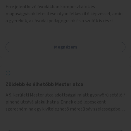
Erre jelentkező óvodákban komposztálók és
magaságyások létesítése olyan felkészítő képzéssel, amin
a gyerekek, az óvodai pedagógusok és a szülők is részt
vehetnek.
Megnézem
Zöldebb és élhetőbb Mester utca
A 9. kerületi Mester utca adottságai miatt gyönyörű sétáló /
pihenő utcává alakulhatna. Ennek első lépéseként
szeretném ha egy kivitelezhető méretű sáv szélességében
a beton helyén ládás, vagy a földbe ültetett növényzet
lenne, praktikusan a járda és az autós sáv találkozásánál, a
platán fák között. A lakók, boltok és vendéglátó helyek