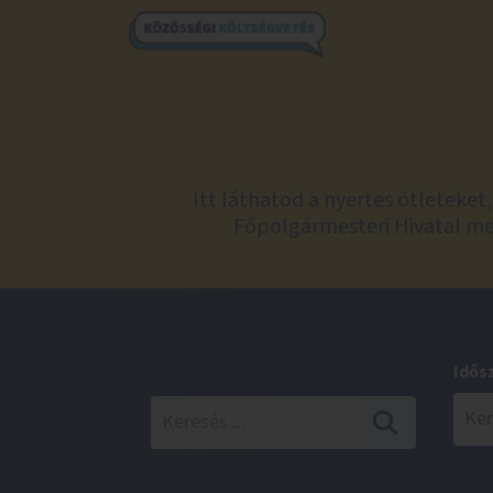
Itt láthatod a nyertes ötleteke
Főpolgármesteri Hivatal meg
Idős