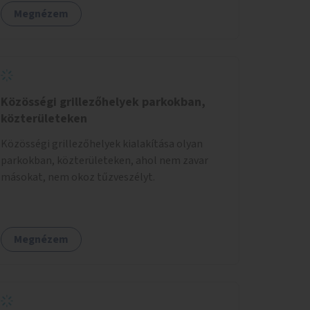
üzleti partnereknél kedvezményekre,
Megnézem
ajándékokra válthat a felhasználó.
Közösségi grillezőhelyek parkokban,
közterületeken
Közösségi grillezőhelyek kialakítása olyan
parkokban, közterületeken, ahol nem zavar
másokat, nem okoz tűzveszélyt.
Megnézem