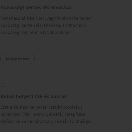
Közösségi kertek létrehozása
Nem használt kerületi vagy fővárosi telkeken
közösségi kertek létrehozása, amit a helyi
közösség tart fenn a továbbiakban.
Megnézem
Beton helyett fák és bokrok
Erre alkalmas helyeken talajkapcsolatos
növényzet (fák, bokrok, évelők) telepítése
elsősorban a belvárosban, de más zöldhiányos
városrészekben is.