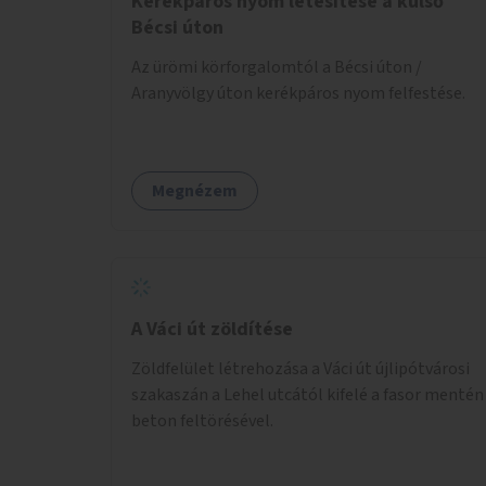
Kerékpáros nyom létesítése a külső
Bécsi úton
Az ürömi körforgalomtól a Bécsi úton /
Aranyvölgy úton kerékpáros nyom felfestése.
Megnézem
A Váci út zöldítése
Zöldfelület létrehozása a Váci út újlipótvárosi
szakaszán a Lehel utcától kifelé a fasor mentén
beton feltörésével.