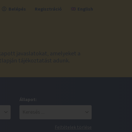
Belépés
Regisztráció
English
kapott javaslatokat, amelyeket a
tlapján tájékoztatást adunk.
Állapot:
Feltételek törlése