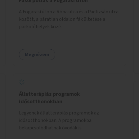
Fasorpótlás a Fogarasi úton
A Fogarasi úton a Róna utca és a Padlizsán utca
között, a páratlan oldalon fák ültetése a
parkolóhelyek közé.
Megnézem
Állatterápiás programok
idősotthonokban
Legyenek állatterápiás programok az
idősotthonokban. A programokba
bekapcsolódhatnak óvodák is.