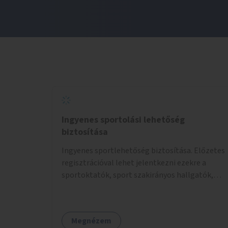
Ingyenes sportolási lehetőség
biztosítása
Ingyenes sportlehetőség biztosítása. Előzetes
regisztrációval lehet jelentkezni ezekre a
sportoktatók, sport szakirányos hallgatók,
önkéntesek által tartott programokra.
Megnézem