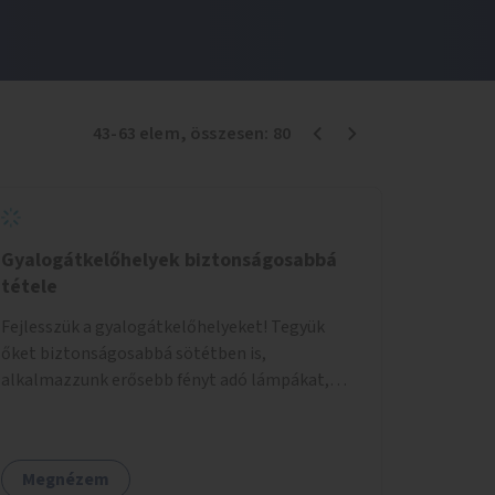
43
-
63
elem
, összesen:
80
Gyalogátkelőhelyek biztonságosabbá
tétele
Fejlesszük a gyalogátkelőhelyeket! Tegyük
őket biztonságosabbá sötétben is,
alkalmazzunk erősebb fényt adó lámpákat,
helyezzünk ki hangjelzést adó készülékeket és
taktilis jelzéseket a vakok és gyengénlátók
számára.
Megnézem