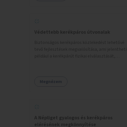
Védettebb kerékpáros útvonalak
Biztonságos kerékpáros közlekedést lehetővé
tevő fejlesztések megvalósítása, ami jelentheti
például a kerékpárút fizikai elválasztását,
szintbeli kiemelését, optikai jelölését, az
indirekt balra kanyarodási lehetőség jelölését –
különösen a veszélyesebb kereszteződésekben,
Megnézem
vagy akár egyes egyirányú utcák megnyitását
szembeforgalmú kerékpározásra.
A Népliget gyalogos és kerékpáros
elérésének megkönnyítése