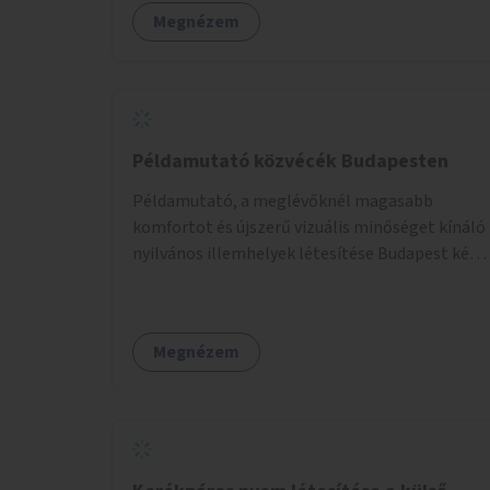
Megnézem
Példamutató közvécék Budapesten
Példamutató, a meglévőknél magasabb
komfortot és újszerű vizuális minőséget kínáló
nyilvános illemhelyek létesítése Budapest két
pontján. Extrák: Elektronikus, okos fizetési
lehetőség vagy ingyenesség; újszerű
fenntartási konstrukció kidolgozása; egyéb
Megnézem
kapcsolt szolgáltatások (pl. ivókút,
telefontöltés).