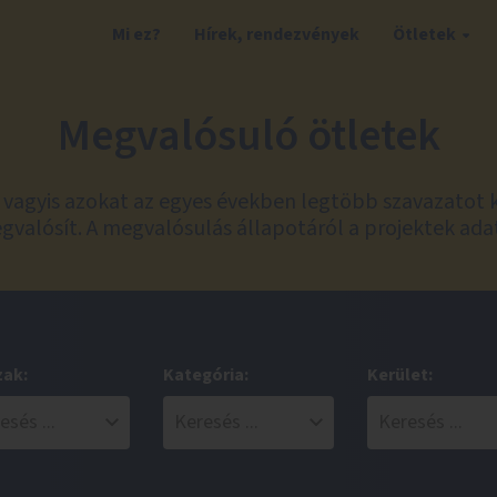
Mi ez?
Hírek, rendezvények
Ötletek
Megvalósuló ötletek
t, vagyis azokat az egyes években legtöbb szavazatot 
valósít. A megvalósulás állapotáról a projektek ada
zak:
Kategória:
Kerület: