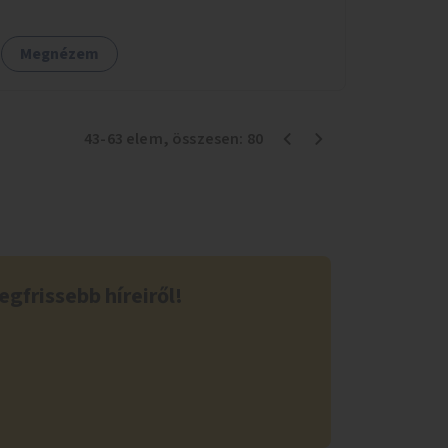
Megnézem
43
-
63
elem
, összesen:
80
egfrissebb híreiről!