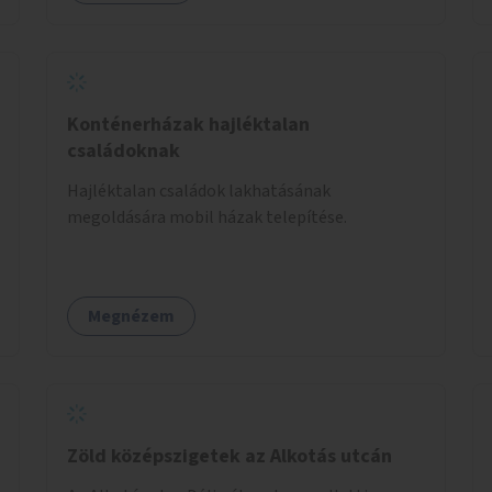
Konténerházak hajléktalan
családoknak
Hajléktalan családok lakhatásának
megoldására mobil házak telepítése.
Megnézem
Zöld középszigetek az Alkotás utcán