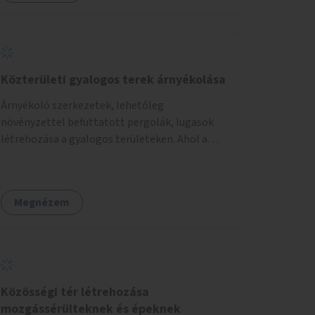
Közterületi gyalogos terek árnyékolása
Árnyékoló szerkezetek, lehetőleg
növényzettel befuttatott pergolák, lugasok
létrehozása a gyalogos területeken. Ahol a
növényültetésre nincs lehetőség, ott akár
dézsából felfutó futónövényzet alkalmazása,
legvégső megoldásként napvitorlák
Megnézem
felszerelése.
Közösségi tér létrehozása
mozgássérülteknek és épeknek