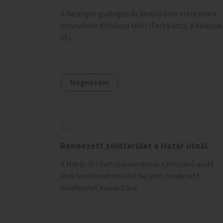
A Népliget gyalogos és kerékpáros elérésének
könnyítése Kőbánya felől (Fertő utca, Kőbányai
út).
Megnézem
Rendezett zöldterület a Határ útnál
A Határ úti metróállomásnál a felüljáró alatt
lévő lerobbant terület helyett rendezett
zöldfelület kialakítása.