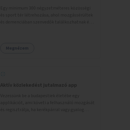
Egy minimum 300 négyzetméteres közösségi
és sport tér létrehozása, ahol mozgássérültek
és demenciában szenvedők találkozhatnak és
sportolhatnak együtt épekkel. Elsősorban egy
pétanque pálya létrehozása lenne célszerű,
amit a legtöbb mozgásában korlátozott
Megnézem
ember is tud játszani, fontos, hogy a téren
legyenek formájukban, hangulatukban
elkülönülő pontok, mezítlábas ösvények, az
egész legyen zöld és üdítő hangulatú.
Aktív közlekedést jutalmazó app
Vezessünk be a budapestiek életébe egy
applikációt, ami követi a felhasználó mozgását
és regisztrálja, ha kerékpárral vagy gyalog
közlekedik. Az aktív közlekedési formákat
virtuálisan jutalmazza, amit az együttműködő