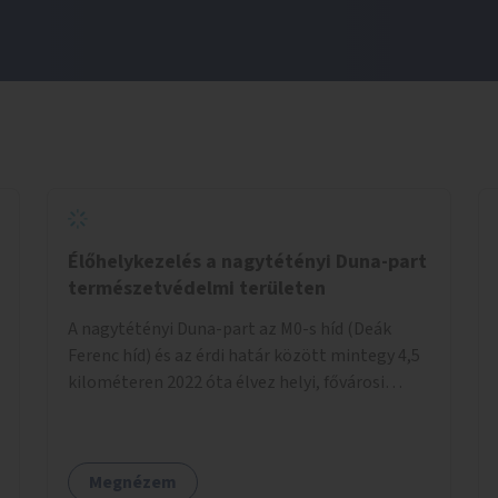
Élőhelykezelés a nagytétényi Duna-part
természetvédelmi területen
A nagytétényi Duna-part az M0-s híd (Deák
Ferenc híd) és az érdi határ között mintegy 4,5
kilométeren 2022 óta élvez helyi, fővárosi
védelmet. Ehhez kapcsolódóan javasoljuk a
terület élőhelykezelését, a tájidegen, invazív
fajok ritkítását, visszaszorítását.
Megnézem