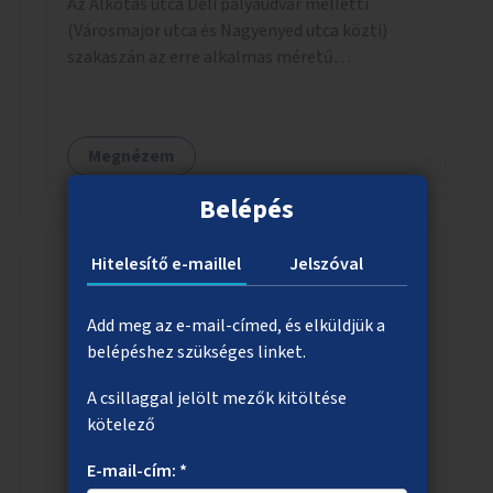
Az Alkotás utca Déli pályaudvar melletti
(Városmajor utca és Nagyenyed utca közti)
szakaszán az erre alkalmas méretű
középszigetek zöldítése.
Megnézem
Belépés
Hitelesítő e-maillel
Jelszóval
Több növényzet a belvárosban
Add meg az e-mail-címed, és elküldjük a
Erre alkalmas belvárosi helyszíneken –
belépéshez szükséges linket.
járdákon, tereken, akár parkolók helyén – az
aszfalt feltörése és zöld növényzet (évelők,
A csillaggal jelölt mezők kitöltése
cserjék, fák) telepítése.
kötelező
E-mail-cím: *
Megnézem