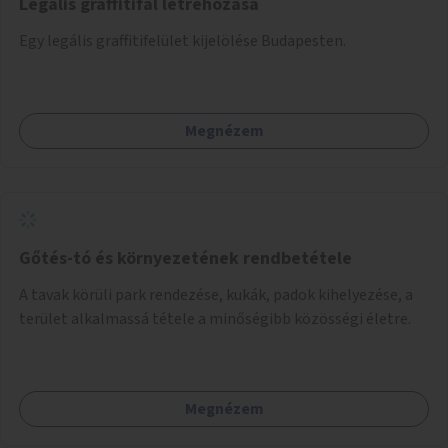
Legális graffitifal létrehozása
Egy legális graffitifelület kijelölése Budapesten.
Megnézem
Gőtés-tó és környezetének rendbetétele
A tavak körüli park rendezése, kukák, padok kihelyezése, a
terület alkalmassá tétele a minőségibb közösségi életre.
Megnézem