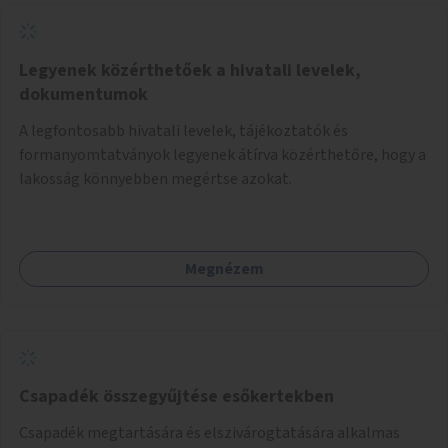
Legyenek közérthetőek a hivatali levelek,
dokumentumok
A legfontosabb hivatali levelek, tájékoztatók és
formanyomtatványok legyenek átírva közérthetőre, hogy a
lakosság könnyebben megértse azokat.
Megnézem
Csapadék összegyűjtése esőkertekben
Csapadék megtartására és elszivárogtatására alkalmas