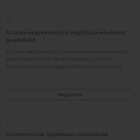
A Corvin-negyed aluljáró megújítása művészeti
projektként
A Corvin-negyed aluljáró vizuális összképének rendezése,
újraalkotása a kortárs design keretében, például a
falfelületek festésével vagy kiállítóterek létesítésével,
amelyekben kortárs designerek, művészek, tervezők
alkotásai, termékei jelenhetnének meg alkalmat adva a
bemutatkozásra, szélesebb körben való ismertségre.
Megnézem
Konténerházak hajléktalan családoknak