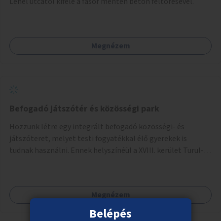
Lehel utcától kifelé a fasor mentén beton feltörésével.
Megnézem
Befogadó játszótér és közösségi park
Hozzunk létre egy integrált befogadó közösségi- és
játszóteret, melyet testi fogyatékkal élő gyerekek is
tudnak használni. Ennek helyszínéül a XVIII. kerület Turul-
park területe lenne megfelelő, mely mind elérhetőségét,
mind infrastrukturális adottságait tekintve alkalmas egy új
játszótér kialakítására.
Megnézem
Belépés