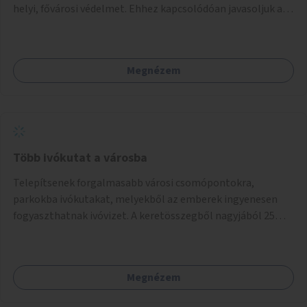
helyi, fővárosi védelmet. Ehhez kapcsolódóan javasoljuk a
terület élőhelykezelését, a tájidegen, invazív fajok
ritkítását, visszaszorítását.
Megnézem
Több ivókutat a városba
Telepítsenek forgalmasabb városi csomópontokra,
parkokba ivókutakat, melyekből az emberek ingyenesen
fogyaszthatnak ivóvizet. A keretösszegből nagyjából 25
ivókút telepítése lehetséges.
Megnézem