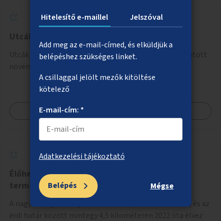
Hitelesítő e-maillel
Jelszóval
Utcák árnyékolása növényzettel
Add meg az e-mail-címed, és elküldjük a
Utcák árnyékolása könnyű támasztószerkezetre futtatott
belépéshez szükséges linket.
növényzettel.
A csillaggal jelölt mezők kitöltése
kötelező
E-mail-cím: *
Megnézem
Adatkezelési tájékoztató
Élőhelykezelés a nagytétényi Duna-part
természetvédelmi területen
Belépés
Mégse
A nagytétényi Duna-part az M0-s híd (Deák Ferenc híd) és az
érdi határ között mintegy 4,5 kilométeren 2022 óta élvez