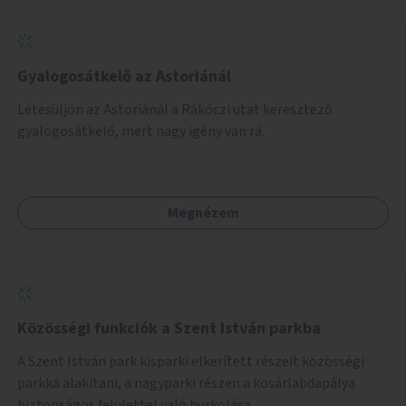
Gyalogosátkelő az Astoriánál
Létesüljön az Astoriánál a Rákóczi utat keresztező
gyalogosátkelő, mert nagy igény van rá.
Megnézem
Közösségi funkciók a Szent István parkba
A Szent István park kisparki elkerített részeit közösségi
parkká alakítani, a nagyparki részen a kosárlabdapálya
biztonságos felülettel való burkolása.