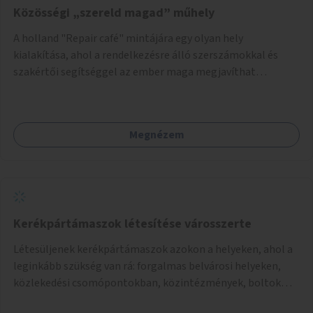
Közösségi „szereld magad” műhely
A holland "Repair café" mintájára egy olyan hely
kialakítása, ahol a rendelkezésre álló szerszámokkal és
szakértői segítséggel az ember maga megjavíthat
elromlott tárgyakat. A műhely egyben találkozóhely is,
lehetőség arra, hogy a közösség tagjai is segítsenek
egymásnak, megosszák tudásukat.
Megnézem
Kerékpártámaszok létesítése városszerte
Létesüljenek kerékpártámaszok azokon a helyeken, ahol a
leginkább szükség van rá: forgalmas belvárosi helyeken,
közlekedési csomópontokban, közintézmények, boltok
előtt.