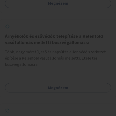
Megnézem
sziget északi felén, ahol jelenleg egyetlen asztal sem
található.
Árnyékolók és esővédők telepítése a Kelenföld
vasútállomás melletti buszvégállomásra
Több, nagy méretű, eső és napsütés ellen védő szerkezet
építése a Kelenföld vasútállomás melletti, Etele téri
buszvégállomásra
Megnézem