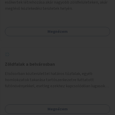
esőkertek létrehozása akár nagyobb zöldfelületeken, akár
meglévő közlekedési területek helyén.
Megnézem
Zöldfalak a belvárosban
Elsősorban közterülettel határos tűzfalak, egyéb
homlokzatok takarása tartószerkezetre futtatott
futónövényekkel, esetleg ezekhez kapcsolódóan lugasok
kialakítása. Ezzel olyan belvárosi helyszíneken növelhető a
zöldfelületek mennyisége, ahol helyhiány miatt másra
nincs lehetőség.
Megnézem