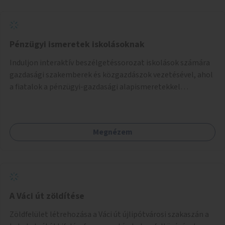
Pénzügyi ismeretek iskolásoknak
Induljon interaktív beszélgetéssorozat iskolások számára
gazdasági szakemberek és közgazdászok vezetésével, ahol
a fiatalok a pénzügyi-gazdasági alapismeretekkel
kapcsolatban tájékozódhatnak. A program többalkalmas
lenne, heti rendszerességgel tartanák iskolai csoportok
számára, önkormányzati intézményben vagy külső
Megnézem
helyszínen iskolai együttműködéssel. A szervezést az
Önkormányzat koordinálná, a tematikát a szakemberek
alakítanák ki, külön figyelmet fordítva a hátrányos helyzetű
gyerekek bevonására is. A program pilot jelleggel indulna,
több korosztály számára.
A Váci út zöldítése
Zöldfelület létrehozása a Váci út újlipótvárosi szakaszán a