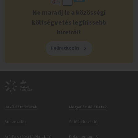
Ne maradj le a közösségi
költségvetés legfrissebb
híreiről!
Feliratkozás
Beküldött ötletek
Megvalósuló ötletek
Sütikezelés
Sütitájékoztató
Adatkezelési tájékoztató
Dokumentumok