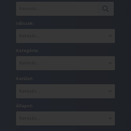
Időszak:
Kategória:
Kerület:
Állapot: