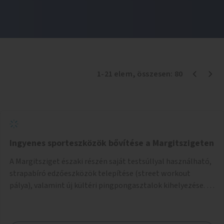
1
-
21
elem
, összesen:
80
Ingyenes sporteszközök bővítése a Margitszigeten
A Margitsziget északi részén saját testsúllyal használható,
strapabíró edzőeszközök telepítése (street workout
pálya), valamint új kültéri pingpongasztalok kihelyezése. A
meglévő fitneszterület jelenleg alig felszerelt, így
kihasználatlan. A pingpongasztalok telepítésével egy
népszerű, ingyenes sportolási lehetőség válna elérhetővé a