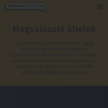
Megvalósuló ötletek
Itt láthatod a nyertes ötleteket, vagyis
azokat az egyes években legtöbb
szavazatot kapott javaslatokat, amelyeket
a Főpolgármesteri Hivatal megvalósít. A
megvalósulás állapotáról a projektek
adatlapján tájékoztatást adunk.