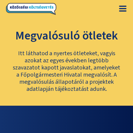
Megvalósuló ötletek
Itt láthatod a nyertes ötleteket, vagyis
azokat az egyes években legtöbb
szavazatot kapott javaslatokat, amelyeket
a Főpolgármesteri Hivatal megvalósít. A
megvalósulás állapotáról a projektek
adatlapján tájékoztatást adunk.