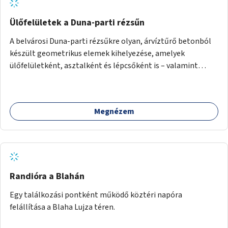
Ülőfelületek a Duna-parti rézsűn
A belvárosi Duna-parti rézsűkre olyan, árvíztűrő betonból
készült geometrikus elemek kihelyezése, amelyek
ülőfelületként, asztalként és lépcsőként is – valamint
néhány esetben extra funkcióval (kutyaitató, grill) –
használhatók. Civilek bevonása a fenntartásba.
Megnézem
Randióra a Blahán
Egy találkozási pontként működő köztéri napóra
felállítása a Blaha Lujza téren.