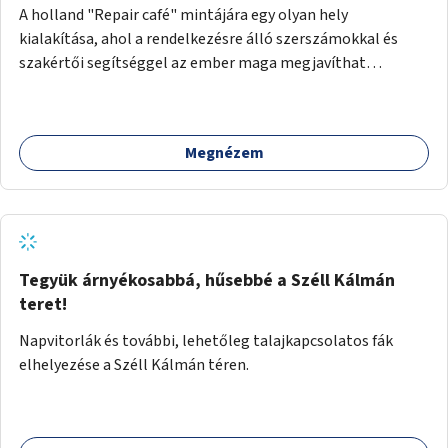
A holland "Repair café" mintájára egy olyan hely
kialakítása, ahol a rendelkezésre álló szerszámokkal és
szakértői segítséggel az ember maga megjavíthat
elromlott tárgyakat. A műhely egyben találkozóhely is,
lehetőség arra, hogy a közösség tagjai is segítsenek
egymásnak, megosszák tudásukat.
Megnézem
Tegyük árnyékosabbá, hűsebbé a Széll Kálmán
teret!
Napvitorlák és további, lehetőleg talajkapcsolatos fák
elhelyezése a Széll Kálmán téren.