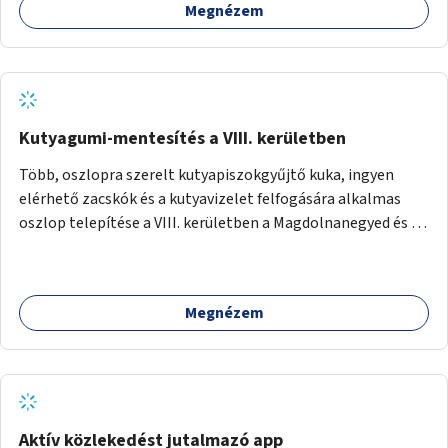
Megnézem
Kutyagumi-mentesítés a VIII. kerületben
Több, oszlopra szerelt kutyapiszokgyűjtő kuka, ingyen
elérhető zacskók és a kutyavizelet felfogására alkalmas
oszlop telepítése a VIII. kerületben a Magdolnanegyed és a
Palotanegyed néhány pontján, pilot jelleggel.
Megnézem
Aktív közlekedést jutalmazó app