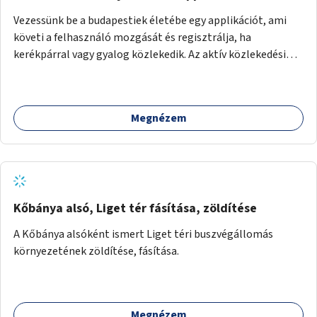
Vezessünk be a budapestiek életébe egy applikációt, ami
követi a felhasználó mozgását és regisztrálja, ha
kerékpárral vagy gyalog közlekedik. Az aktív közlekedési
formákat virtuálisan jutalmazza, amit az együttműködő
üzleti partnereknél kedvezményekre, ajándékokra válthat a
felhasználó.
Megnézem
Kőbánya alsó, Liget tér fásítása, zöldítése
A Kőbánya alsóként ismert Liget téri buszvégállomás
környezetének zöldítése, fásítása.
Megnézem