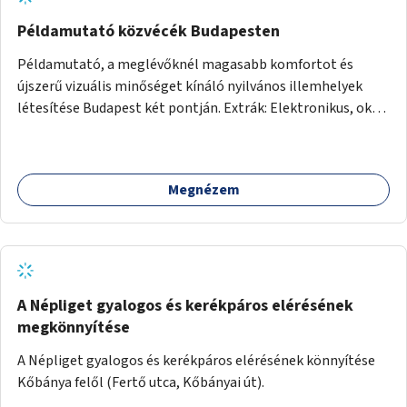
Példamutató közvécék Budapesten
Példamutató, a meglévőknél magasabb komfortot és
újszerű vizuális minőséget kínáló nyilvános illemhelyek
létesítése Budapest két pontján. Extrák: Elektronikus, okos
fizetési lehetőség vagy ingyenesség; újszerű fenntartási
konstrukció kidolgozása; egyéb kapcsolt szolgáltatások
(pl. ivókút, telefontöltés).
Megnézem
A Népliget gyalogos és kerékpáros elérésének
megkönnyítése
A Népliget gyalogos és kerékpáros elérésének könnyítése
Kőbánya felől (Fertő utca, Kőbányai út).