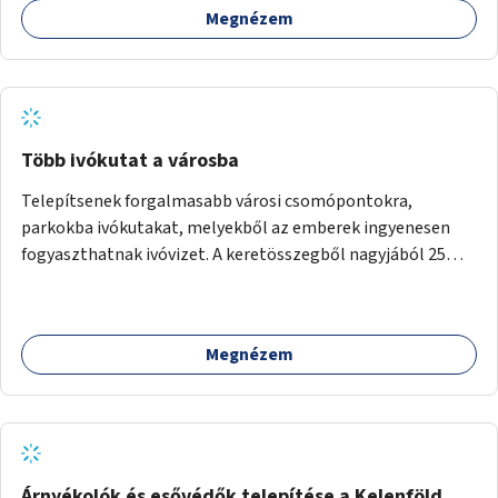
Megnézem
Több ivókutat a városba
Telepítsenek forgalmasabb városi csomópontokra,
parkokba ivókutakat, melyekből az emberek ingyenesen
fogyaszthatnak ivóvizet. A keretösszegből nagyjából 25
ivókút telepítése lehetséges.
Megnézem
Árnyékolók és esővédők telepítése a Kelenföld