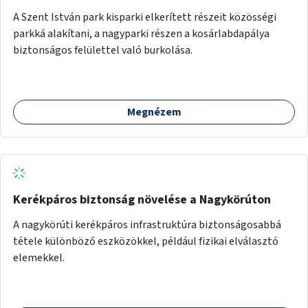
A Szent István park kisparki elkerített részeit közösségi
parkká alakítani, a nagyparki részen a kosárlabdapálya
biztonságos felülettel való burkolása.
Megnézem
Kerékpáros biztonság növelése a Nagykörúton
A nagykörúti kerékpáros infrastruktúra biztonságosabbá
tétele különböző eszközökkel, például fizikai elválasztó
elemekkel.