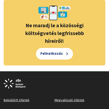
Ne maradj le a közösségi
költségvetés legfrissebb
híreiről!
Feliratkozás
Beküldött ötletek
Megvalósuló ötletek