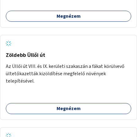
Megnézem
Zöldebb Üllői út
Az Üllői út VIII. és IX. kerületi szakaszán a fákat körülvevő
ültetőkazetták kizöldítése megfelelő növények
telepítésével.
Megnézem