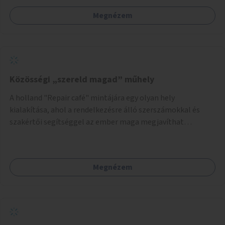
Megnézem
Közösségi „szereld magad” műhely
A holland "Repair café" mintájára egy olyan hely
kialakítása, ahol a rendelkezésre álló szerszámokkal és
szakértői segítséggel az ember maga megjavíthat
elromlott tárgyakat. A műhely egyben találkozóhely is,
lehetőség arra, hogy a közösség tagjai is segítsenek
egymásnak, megosszák tudásukat.
Megnézem