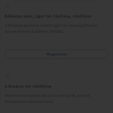
Kőbánya alsó, Liget tér fásítása, zöldítése
A Kőbánya alsóként ismert Liget téri buszvégállomás
környezetének zöldítése, fásítása.
Megnézem
A Boráros tér zöldítése
Minél több árnyékot adó zöld növény, fák, bokrok
elhelyezése a Boráros téren.