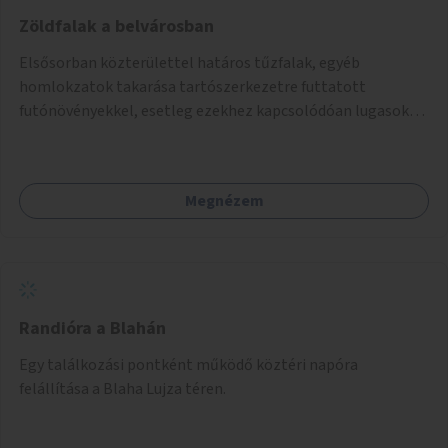
Zöldfalak a belvárosban
Elsősorban közterülettel határos tűzfalak, egyéb
homlokzatok takarása tartószerkezetre futtatott
futónövényekkel, esetleg ezekhez kapcsolódóan lugasok
kialakítása. Ezzel olyan belvárosi helyszíneken növelhető a
zöldfelületek mennyisége, ahol helyhiány miatt másra
nincs lehetőség.
Megnézem
Randióra a Blahán
Egy találkozási pontként működő köztéri napóra
felállítása a Blaha Lujza téren.