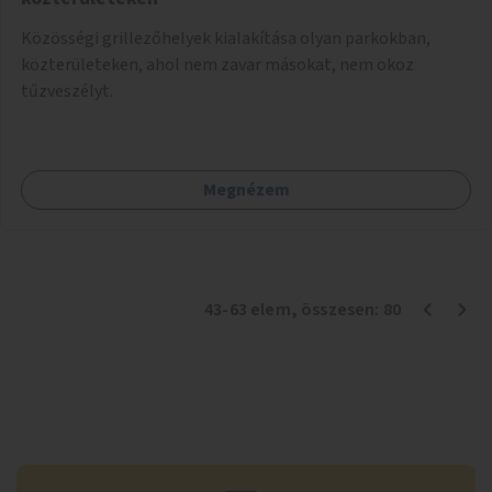
Közösségi grillezőhelyek kialakítása olyan parkokban,
közterületeken, ahol nem zavar másokat, nem okoz
tűzveszélyt.
Megnézem
43
-
63
elem
, összesen:
80