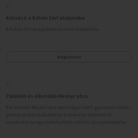
szemléletformálást is céljának tekinti.
Közvécé a Kálvin téri aluljáróba
A Kálvin téri aluljáróban közvécé kialakítása.
Megnézem
Zöldebb és élhetőbb Mester utca
A 9. kerületi Mester utca adottságai miatt gyönyörű sétáló /
pihenő utcává alakulhatna. Ennek első lépéseként
szeretném ha egy kivitelezhető méretű sáv szélességében
a beton helyén ládás, vagy a földbe ültetett növényzet
lenne, praktikusan a járda és az autós sáv találkozásánál, a