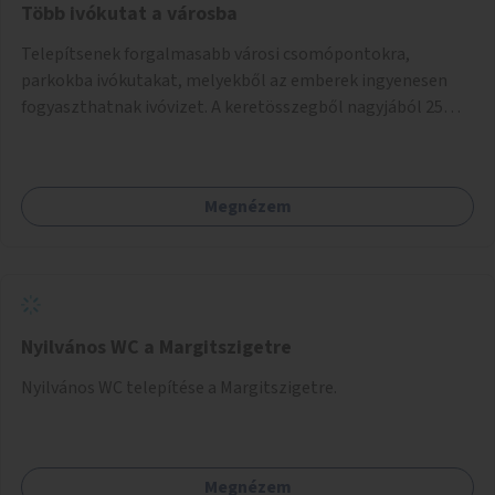
Több ivókutat a városba
Telepítsenek forgalmasabb városi csomópontokra,
parkokba ivókutakat, melyekből az emberek ingyenesen
fogyaszthatnak ivóvizet. A keretösszegből nagyjából 25
ivókút telepítése lehetséges.
Megnézem
Nyilvános WC a Margitszigetre
Nyilvános WC telepítése a Margitszigetre.
Megnézem