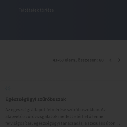
Feltételek törlése
43
-
63
elem
, összesen:
80
Egészségügyi szűrőbuszok
Az egészségi állapot felmérése szűrőbuszokban. Az
alapvető szűrővizsgálatok mellett elérhető lenne
felvilágosítás, egészségügyi tanácsadás, a szexuális úton