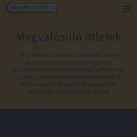
Megvalósuló ötletek
Itt láthatod a nyertes ötleteket, vagyis
azokat az egyes években legtöbb
szavazatot kapott javaslatokat, amelyeket
a Főpolgármesteri Hivatal megvalósít. A
megvalósulás állapotáról a projektek
adatlapján tájékoztatást adunk.