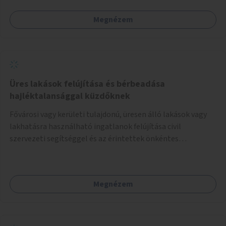
platán fák között. A lakók, boltok és vendéglátó helyek
Megnézem
együttműködését kérnénk abban, hogy ez a zöld sáv ne
pusztuljon ki, és megtartsa azt a jó hangulatot, amiből már
könnyebb lesz elképzelni a következő lépést egészen
addig, amíg komolyabb forgalomcsillapítások és zöldítések
nem létesülnek a Mester utcában.
Üres lakások felújítása és bérbeadása
hajléktalansággal küzdőknek
Fővárosi vagy kerületi tulajdonú, üresen álló lakások vagy
lakhatásra használható ingatlanok felújítása civil
szervezeti segítséggel és az érintettek önkéntes
munkájával, majd a kialakított lakások, lakóegységek
bérbeadása rászorulók számára.
Megnézem