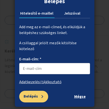
Belépés
Hitelesítő e-maillel
Jelszóval
Megnézem
Add meg az e-mail-címed, és elküldjük a
belépéshez szükséges linket.
A csillaggal jelölt mezők kitöltése
kötelező
Kerékpártámaszok létesítése városszerte
E-mail-cím: *
Létesüljenek kerékpártámaszok azokon a helyeken, ahol a
leginkább szükség van rá: forgalmas belvárosi helyeken,
közlekedési csomópontokban, közintézmények, boltok
előtt.
Adatkezelési tájékoztató
Megnézem
Belépés
Mégse