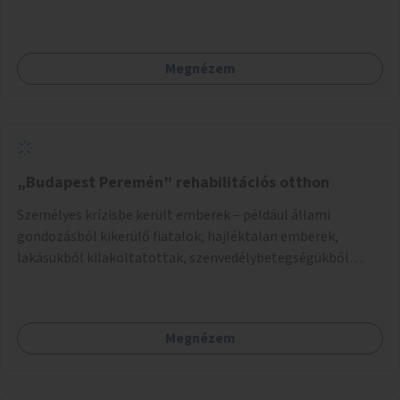
terjedő betegségek szűrése és a szenvedélybetegek
támogatása.
Megnézem
„Budapest Peremén” rehabilitációs otthon
Személyes krízisbe került emberek – például állami
gondozásból kikerülő fiatalok, hajléktalan emberek,
lakásukból kilakoltatottak, szenvedélybetegségükből
kijönni szándékozók – számára rehabilitációs otthon
megteremtése Budapest valamely peremkerületén,
civil/szakmai szervezeti háttérrel. A program a közvetlen
Megnézem
segítségen, biztonságnyújtáson kívül gazdálkodásba is
bevonja az ott lévő személyeket, és egyben a
környezettudatos és fenntartható élettel kapcsolatos