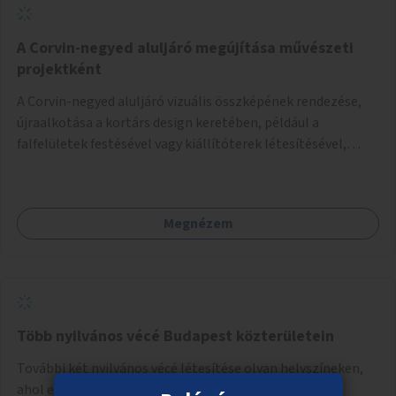
A Corvin-negyed aluljáró megújítása művészeti
projektként
A Corvin-negyed aluljáró vizuális összképének rendezése,
újraalkotása a kortárs design keretében, például a
falfelületek festésével vagy kiállítóterek létesítésével,
amelyekben kortárs designerek, művészek, tervezők
alkotásai, termékei jelenhetnének meg alkalmat adva a
bemutatkozásra, szélesebb körben való ismertségre.
Megnézem
Több nyilvános vécé Budapest közterületein
További két nyilvános vécé létesítése olyan helyszíneken,
ahol erre kiemelkedő igény mutatkozik.