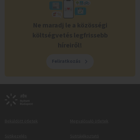
Ne maradj le a közösségi
költségvetés legfrissebb
híreiről!
Feliratkozás
Beküldött ötletek
Megvalósuló ötletek
Sütikezelés
Sütitájékoztató