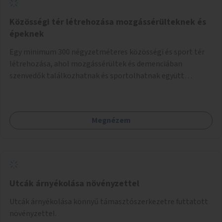
Közösségi tér létrehozása mozgássérülteknek és
épeknek
Egy minimum 300 négyzetméteres közösségi és sport tér
létrehozása, ahol mozgássérültek és demenciában
szenvedők találkozhatnak és sportolhatnak együtt
épekkel. Elsősorban egy pétanque pálya létrehozása lenne
célszerű, amit a legtöbb mozgásában korlátozott ember is
tud játszani, fontos, hogy a téren legyenek formájukban,
Megnézem
hangulatukban elkülönülő pontok, mezítlábas ösvények, az
egész legyen zöld és üdítő hangulatú.
Utcák árnyékolása növényzettel
Utcák árnyékolása könnyű támasztószerkezetre futtatott
növényzettel.