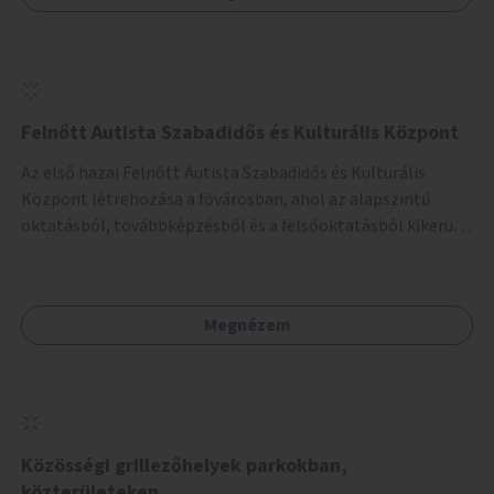
Felnőtt Autista Szabadidős és Kulturális Központ
Az első hazai Felnőtt Autista Szabadidős és Kulturális
Központ létrehozása a fővárosban, ahol az alapszintű
oktatásból, továbbképzésből és a felsőoktatásból kikerülő
autista fiatalok élethosszig tartó támogatásra és
közösségekre találhatnak.
Megnézem
Közösségi grillezőhelyek parkokban,
közterületeken