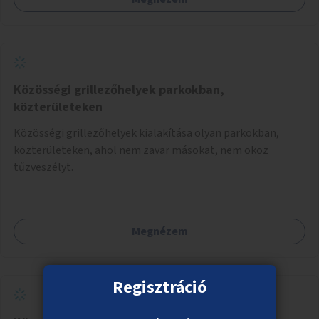
Közösségi grillezőhelyek parkokban,
közterületeken
Közösségi grillezőhelyek kialakítása olyan parkokban,
közterületeken, ahol nem zavar másokat, nem okoz
tűzveszélyt.
Megnézem
Regisztráció