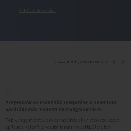
Feltételek törlése
22
-
42
elem
, összesen:
80
Árnyékolók és esővédők telepítése a Kelenföld
vasútállomás melletti buszvégállomásra
Több, nagy méretű, eső és napsütés ellen védő szerkezet
építése a Kelenföld vasútállomás melletti, Etele téri