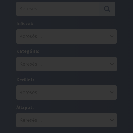
Időszak:
Kategória:
Kerület:
Állapot: