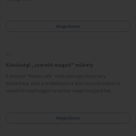
Megnézem
Közösségi „szereld magad” műhely
A holland "Repair café" mintájára egy olyan hely
kialakítása, ahol a rendelkezésre álló szerszámokkal és
szakértői segítséggel az ember maga megjavíthat
elromlott tárgyakat. A műhely egyben találkozóhely is,
lehetőség arra, hogy a közösség tagjai is segítsenek
egymásnak, megosszák tudásukat.
Megnézem