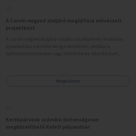
A Corvin-negyed aluljáró megújítása művészeti
projektként
A Corvin-negyed aluljáró vizuális összképének rendezése,
újraalkotása a kortárs design keretében, például a
falfelületek festésével vagy kiállítóterek létesítésével,
amelyekben kortárs designerek, művészek, tervezők
alkotásai, termékei jelenhetnének meg alkalmat adva a
bemutatkozásra, szélesebb körben való ismertségre.
Megnézem
Kerékpárosok számára biztonságosan
megközelíthető Keleti pályaudvar