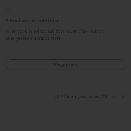
A Boráros tér zöldítése
Minél több árnyékot adó zöld növény, fák, bokrok
elhelyezése a Boráros téren.
Megnézem
22
-
42
elem
, összesen:
80