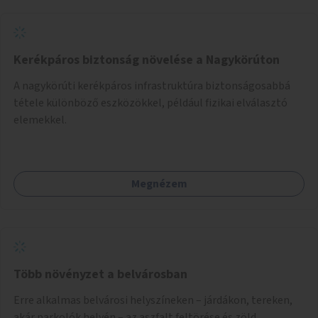
Kerékpáros biztonság növelése a Nagykörúton
A nagykörúti kerékpáros infrastruktúra biztonságosabbá
tétele különböző eszközökkel, például fizikai elválasztó
elemekkel.
Megnézem
Több növényzet a belvárosban
Erre alkalmas belvárosi helyszíneken – járdákon, tereken,
akár parkolók helyén – az aszfalt feltörése és zöld