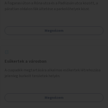
A Fogarasi úton a Róna utca és a Padlizsán utca között, a
páratlan oldalon fák ültetése a parkolóhelyek közé.
Megnézem
Esőkertek a városban
A csapadék megtartására alkalmas esőkertek létrehozása
jelenleg burkolt területek helyén.
Megnézem