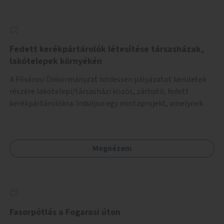
Fedett kerékpártárolók létesítése társasházak,
lakótelepek környékén
A Fővárosi Önkormányzat hirdessen pályázatot kerületek
részére lakótelepi/társasházi közös, zárható, fedett
kerékpártárolókra. Induljon egy mintaprojekt, amelynek
alapján fel lehet mérni, milyen feladatokkal jár a kerület
számára az üzemeltetés.
Megnézem
Fasorpótlás a Fogarasi úton