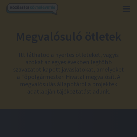
Megvalósuló ötletek
Itt láthatod a nyertes ötleteket, vagyis
azokat az egyes években legtöbb
szavazatot kapott javaslatokat, amelyeket
a Főpolgármesteri Hivatal megvalósít. A
megvalósulás állapotáról a projektek
adatlapján tájékoztatást adunk.