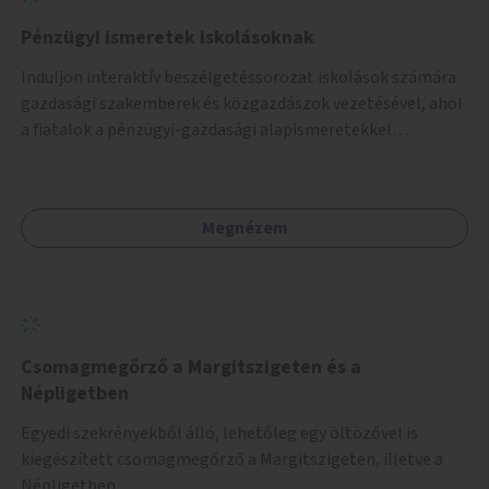
Pénzügyi ismeretek iskolásoknak
Induljon interaktív beszélgetéssorozat iskolások számára
gazdasági szakemberek és közgazdászok vezetésével, ahol
a fiatalok a pénzügyi-gazdasági alapismeretekkel
kapcsolatban tájékozódhatnak. A program többalkalmas
lenne, heti rendszerességgel tartanák iskolai csoportok
számára, önkormányzati intézményben vagy külső
Megnézem
helyszínen iskolai együttműködéssel. A szervezést az
Önkormányzat koordinálná, a tematikát a szakemberek
alakítanák ki, külön figyelmet fordítva a hátrányos helyzetű
gyerekek bevonására is. A program pilot jelleggel indulna,
több korosztály számára.
Csomagmegőrző a Margitszigeten és a
Népligetben
Egyedi szekrényekből álló, lehetőleg egy öltözővel is
kiegészített csomagmegőrző a Margitszigeten, illetve a
Népligetben.