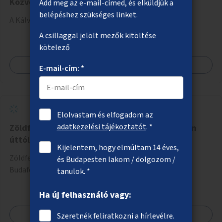
Közvécé a Kálvin téri aluljáróba
Add meg az e-mail-címed, és elküldjük a
belépéshez szükséges linket.
A Kálvin téri aluljáróban közvécé kialakítása.
A csillaggal jelölt mezők kitöltése
kötelező
Megnézem
E-mail-cím: *
Elolvastam és elfogadom az
adatkezelési tájékoztatót
. *
Zöldfelületek a Budafoki úton a Hengermalom
úttól kifelé
Kijelentem, hogy elmúltam 14 éves,
Zöldfelületek létesítése erre alkalmas helyszíneken a
és Budapesten lakom / dolgozom /
Budafoki úton a Hengermalom úttól kifelé.
tanulok. *
Ha új felhasználó vagy:
Megnézem
Szeretnék feliratkozni a hírlevélre.