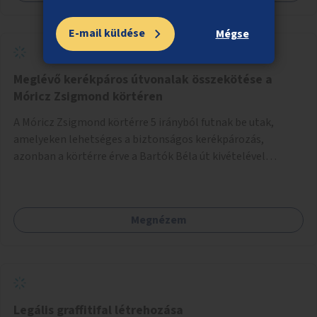
E-mail küldése
Mégse
Meglévő kerékpáros útvonalak összekötése a
Móricz Zsigmond körtéren
A Móricz Zsigmond körtérre 5 irányból futnak be utak,
amelyeken lehetséges a biztonságos kerékpározás,
azonban a körtérre érve a Bartók Béla út kivételével
mindegyik kerékpáros útvonal megszakad. Alakítsuk ki a
kerékpáros útvonalak összekötését!
Megnézem
Legális graffitifal létrehozása