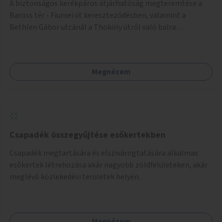
A biztonságos kerékpáros átjárhatóság megteremtése a
Baross tér - Fiumei út kereszteződésben, valamint a
Bethlen Gábor utcánál a Thököly útról való balra
kanyarodás biztosítása a Festetics György utca irányába.
Megnézem
Csapadék összegyűjtése esőkertekben
Csapadék megtartására és elszivárogtatására alkalmas
esőkertek létrehozása akár nagyobb zöldfelületeken, akár
meglévő közlekedési területek helyén.
Megnézem