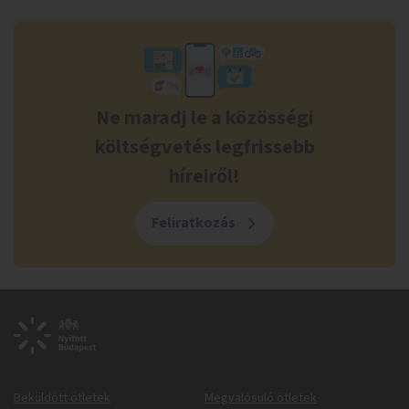
Ne maradj le a közösségi
költségvetés legfrissebb
híreiről!
Feliratkozás
Beküldött ötletek
Megvalósuló ötletek