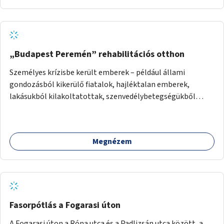
„Budapest Peremén” rehabilitációs otthon
Személyes krízisbe került emberek – például állami
gondozásból kikerülő fiatalok, hajléktalan emberek,
lakásukból kilakoltatottak, szenvedélybetegségükből
kijönni szándékozók – számára rehabilitációs otthon
megteremtése Budapest valamely peremkerületén,
civil/szakmai szervezeti háttérrel. A program a közvetlen
Megnézem
segítségen, biztonságnyújtáson kívül gazdálkodásba is
bevonja az ott lévő személyeket, és egyben a
környezettudatos és fenntartható élettel kapcsolatos
szemléletformálást is céljának tekinti.
Fasorpótlás a Fogarasi úton
A Fogarasi úton a Róna utca és a Padlizsán utca között, a