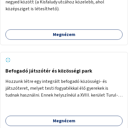
negyed között (a Kisfaludy utcához közelebb, ahol
középsziget is létesíthető).
Megnézem
Befogadó játszótér és közösségi park
Hozzunk létre egy integrált befogadó közösségi- és
játszóteret, melyet testi fogyatékkal élő gyerekek is
tudnak használni. Ennek helyszínéül a XVIII. kerület Turul-
park területe lenne megfelelő, mely mind elérhetőségét,
mind infrastrukturális adottságait tekintve alkalmas egy új
játszótér kialakítására.
Megnézem