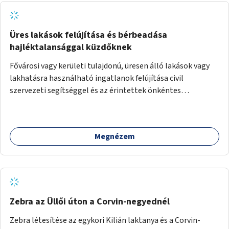
Üres lakások felújítása és bérbeadása
hajléktalansággal küzdőknek
Fővárosi vagy kerületi tulajdonú, üresen álló lakások vagy
lakhatásra használható ingatlanok felújítása civil
szervezeti segítséggel és az érintettek önkéntes
munkájával, majd a kialakított lakások, lakóegységek
bérbeadása rászorulók számára.
Megnézem
Zebra az Üllői úton a Corvin-negyednél
Zebra létesítése az egykori Kilián laktanya és a Corvin-