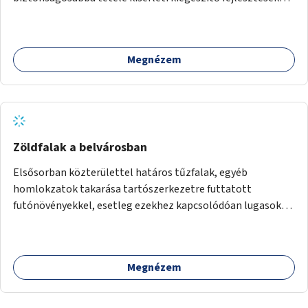
(terelők, műanyag elválasztó elemek, több és jobban
látható felfestés stb.)
Megnézem
Zöldfalak a belvárosban
Elsősorban közterülettel határos tűzfalak, egyéb
homlokzatok takarása tartószerkezetre futtatott
futónövényekkel, esetleg ezekhez kapcsolódóan lugasok
kialakítása. Ezzel olyan belvárosi helyszíneken növelhető a
zöldfelületek mennyisége, ahol helyhiány miatt másra
nincs lehetőség.
Megnézem