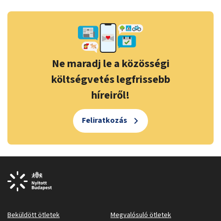
Ne maradj le a közösségi
költségvetés legfrissebb
híreiről!
Feliratkozás
Beküldött ötletek
Megvalósuló ötletek