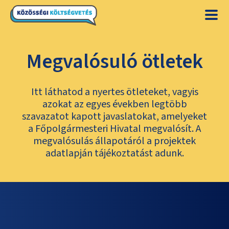
Megvalósuló ötletek
Itt láthatod a nyertes ötleteket, vagyis
azokat az egyes években legtöbb
szavazatot kapott javaslatokat, amelyeket
a Főpolgármesteri Hivatal megvalósít. A
megvalósulás állapotáról a projektek
adatlapján tájékoztatást adunk.