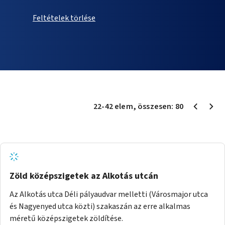
Feltételek törlése
22
-
42
elem
, összesen:
80
Zöld középszigetek az Alkotás utcán
Az Alkotás utca Déli pályaudvar melletti (Városmajor utca
és Nagyenyed utca közti) szakaszán az erre alkalmas
méretű középszigetek zöldítése.