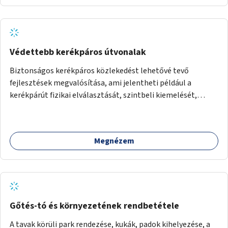
Védettebb kerékpáros útvonalak
Biztonságos kerékpáros közlekedést lehetővé tevő
fejlesztések megvalósítása, ami jelentheti például a
kerékpárút fizikai elválasztását, szintbeli kiemelését,
optikai jelölését, az indirekt balra kanyarodási lehetőség
jelölését – különösen a veszélyesebb kereszteződésekben,
vagy akár egyes egyirányú utcák megnyitását
Megnézem
szembeforgalmú kerékpározásra.
Gőtés-tó és környezetének rendbetétele
A tavak körüli park rendezése, kukák, padok kihelyezése, a