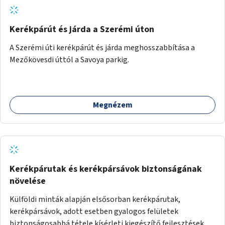
Kerékpárút és járda a Szerémi úton
A Szerémi úti kerékpárút és járda meghosszabbítása a
Mezőkövesdi úttól a Savoya parkig.
Megnézem
Kerékpárutak és kerékpársávok biztonságának
növelése
Külföldi minták alapján elsősorban kerékpárutak,
kerékpársávok, adott esetben gyalogos felületek
biztonságosabbá tétele kísérleti kiegészítő fejlesztésekkel