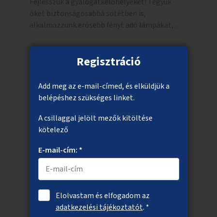
Fejlesszük a gyalogátkelőhelyeket! Tegyük
őket biztonságosabbá sötétben is,
alkalmazzunk erősebb fényt adó lámpákat,
helyezzünk ki hangjelzést adó készülékeket és
taktilis jelzéseket a vakok és gyengénlátók
Regisztráció
számára.
Megnézem
Add meg az e-mail-címed, és elküldjük a
belépéshez szükséges linket.
A csillaggal jelölt mezők kitöltése
Védettebb kerékpáros útvonalak
kötelező
Biztonságos kerékpáros közlekedést lehetővé
E-mail-cím: *
tevő fejlesztések megvalósítása, ami jelentheti
például a kerékpárút fizikai elválasztását,
szintbeli kiemelését, optikai jelölését, az
indirekt balra kanyarodási lehetőség jelölését –
Elolvastam és elfogadom az
különösen a veszélyesebb kereszteződésekben,
adatkezelési tájékoztatót
. *
Megnézem