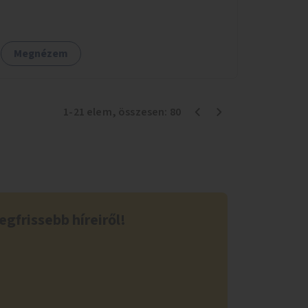
érdekében is.
Megnézem
1
-
21
elem
, összesen:
80
egfrissebb híreiről!