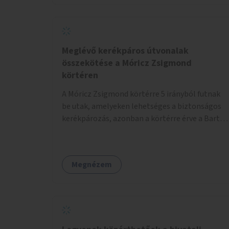
Meglévő kerékpáros útvonalak
összekötése a Móricz Zsigmond
körtéren
A Móricz Zsigmond körtérre 5 irányból futnak
be utak, amelyeken lehetséges a biztonságos
kerékpározás, azonban a körtérre érve a Bartók
Béla út kivételével mindegyik kerékpáros
útvonal megszakad. Alakítsuk ki a kerékpáros
útvonalak összekötését!
Megnézem