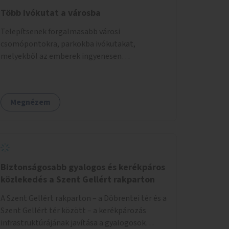
Több ivókutat a városba
Telepítsenek forgalmasabb városi
csomópontokra, parkokba ivókutakat,
melyekből az emberek ingyenesen
fogyaszthatnak ivóvizet. A keretösszegből
nagyjából 25 ivókút telepítése lehetséges.
Megnézem
Biztonságosabb gyalogos és kerékpáros
közlekedés a Szent Gellért rakparton
A Szent Gellért rakparton – a Döbrentei tér és a
Szent Gellért tér között – a kerékpározás
infrastruktúrájának javítása a gyalogosok