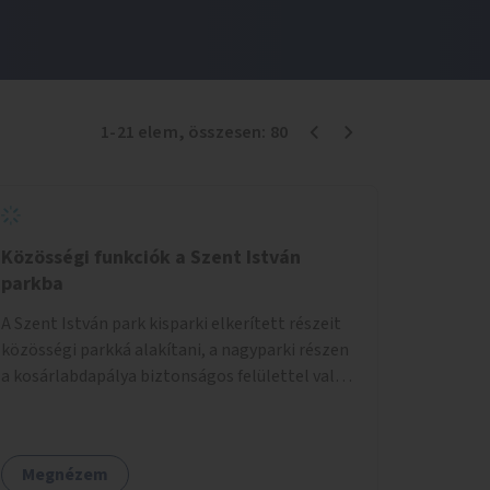
1
-
21
elem
, összesen:
80
Közösségi funkciók a Szent István
parkba
A Szent István park kisparki elkerített részeit
közösségi parkká alakítani, a nagyparki részen
a kosárlabdapálya biztonságos felülettel való
burkolása.
Megnézem