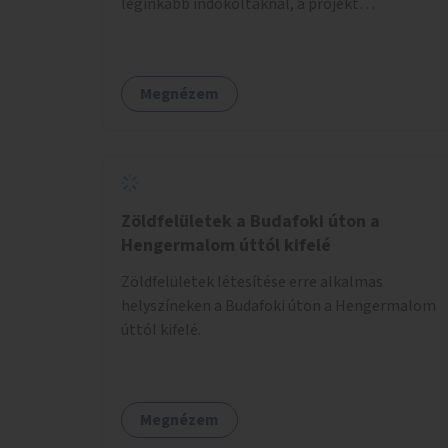
leginkább indokoltaknál, a projekt
költségkeretéből.
Megnézem
Zöldfelületek a Budafoki úton a
Hengermalom úttól kifelé
Zöldfelületek létesítése erre alkalmas
helyszíneken a Budafoki úton a Hengermalom
úttól kifelé.
Megnézem