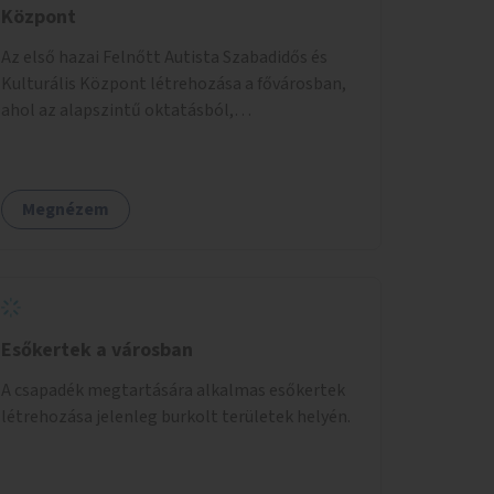
Központ
Az első hazai Felnőtt Autista Szabadidős és
Kulturális Központ létrehozása a fővárosban,
ahol az alapszintű oktatásból,
továbbképzésből és a felsőoktatásból kikerülő
autista fiatalok élethosszig tartó támogatásra
és közösségekre találhatnak.
Megnézem
Esőkertek a városban
A csapadék megtartására alkalmas esőkertek
létrehozása jelenleg burkolt területek helyén.