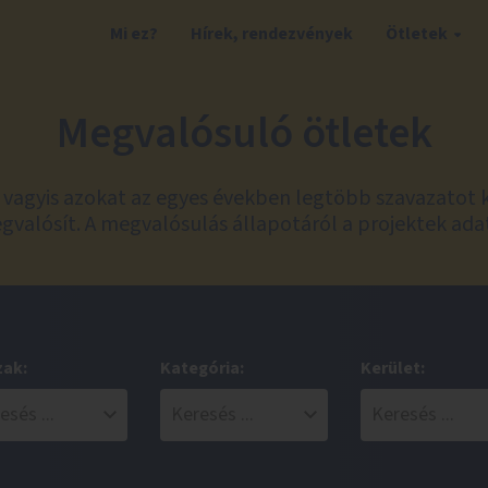
Mi ez?
Hírek, rendezvények
Ötletek
Megvalósuló ötletek
t, vagyis azokat az egyes években legtöbb szavazatot 
valósít. A megvalósulás állapotáról a projektek ada
zak:
Kategória:
Kerület: