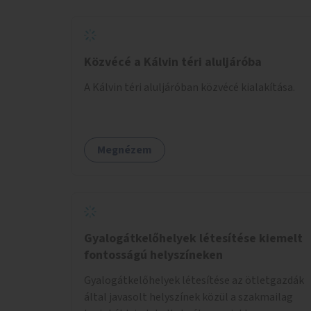
Közvécé a Kálvin téri aluljáróba
A Kálvin téri aluljáróban közvécé kialakítása.
Megnézem
Gyalogátkelőhelyek létesítése kiemelt
fontosságú helyszíneken
Gyalogátkelőhelyek létesítése az ötletgazdák
által javasolt helyszínek közül a szakmailag