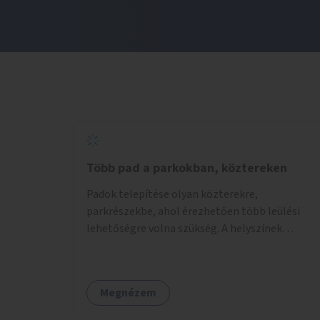
Több pad a parkokban, köztereken
Padok telepítése olyan közterekre,
parkrészekbe, ahol érezhetően több leülési
lehetőségre volna szükség. A helyszínek
kiválasztása a helyiekkel való egyeztetést
követően történhet.
Megnézem