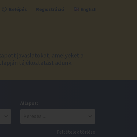
Belépés
Regisztráció
English
kapott javaslatokat, amelyeket a
tlapján tájékoztatást adunk.
Állapot:
Feltételek törlése