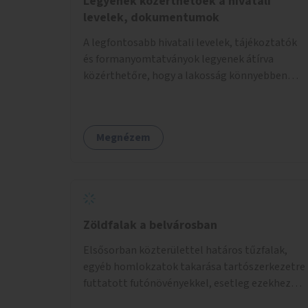
Legyenek közérthetőek a hivatali
levelek, dokumentumok
A legfontosabb hivatali levelek, tájékoztatók
és formanyomtatványok legyenek átírva
közérthetőre, hogy a lakosság könnyebben
megértse azokat.
Megnézem
Zöldfalak a belvárosban
Elsősorban közterülettel határos tűzfalak,
egyéb homlokzatok takarása tartószerkezetre
futtatott futónövényekkel, esetleg ezekhez
kapcsolódóan lugasok kialakítása. Ezzel olyan