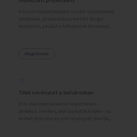
művészeti projektként
A Corvin-negyed aluljáró vizuális összképének
rendezése, újraalkotása a kortárs design
keretében, például a falfelületek festésével
vagy kiállítóterek létesítésével, amelyekben
kortárs designerek, művészek, tervezők
alkotásai, termékei jelenhetnének meg
Megnézem
alkalmat adva a bemutatkozásra, szélesebb
körben való ismertségre.
Több növényzet a belvárosban
Erre alkalmas belvárosi helyszíneken –
járdákon, tereken, akár parkolók helyén – az
aszfalt feltörése és zöld növényzet (évelők,
cserjék, fák) telepítése.