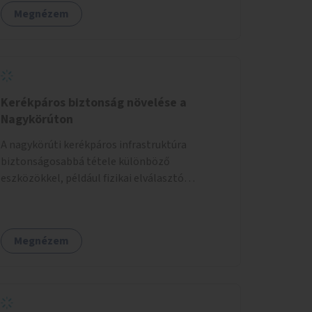
Megnézem
Kerékpáros biztonság növelése a
Nagykörúton
A nagykörúti kerékpáros infrastruktúra
biztonságosabbá tétele különböző
eszközökkel, például fizikai elválasztó
elemekkel.
Megnézem