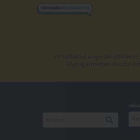
Itt láthatod a nyertes ötleteke
Főpolgármesteri Hivatal meg
Idős