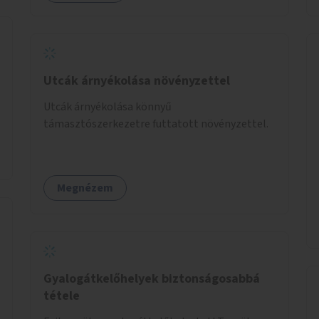
Utcák árnyékolása növényzettel
Utcák árnyékolása könnyű
támasztószerkezetre futtatott növényzettel.
Megnézem
Gyalogátkelőhelyek biztonságosabbá
tétele