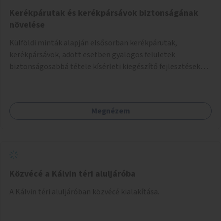
Kerékpárutak és kerékpársávok biztonságának
növelése
Külföldi minták alapján elsősorban kerékpárutak,
kerékpársávok, adott esetben gyalogos felületek
biztonságosabbá tétele kísérleti kiegészítő fejlesztésekkel
(terelők, műanyag elválasztó elemek, több és jobban
látható felfestés stb.)
Megnézem
Közvécé a Kálvin téri aluljáróba
A Kálvin téri aluljáróban közvécé kialakítása.