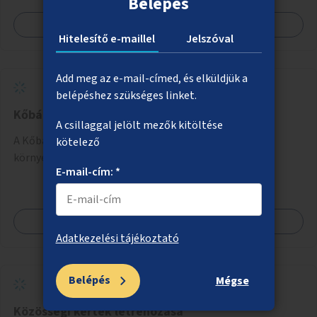
Belépés
Megnézem
Hitelesítő e-maillel
Jelszóval
Add meg az e-mail-címed, és elküldjük a
belépéshez szükséges linket.
Kőbánya alsó, Liget tér fásítása, zöldítése
A csillaggal jelölt mezők kitöltése
A Kőbánya alsóként ismert Liget téri buszvégállomás
kötelező
környezetének zöldítése, fásítása.
E-mail-cím: *
Megnézem
Adatkezelési tájékoztató
Belépés
Mégse
Közösségi kertek létrehozása