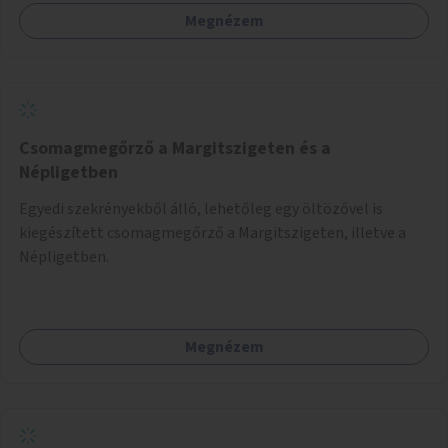
Megnézem
Csomagmegőrző a Margitszigeten és a
Népligetben
Egyedi szekrényekből álló, lehetőleg egy öltözővel is
kiegészített csomagmegőrző a Margitszigeten, illetve a
Népligetben.
Megnézem