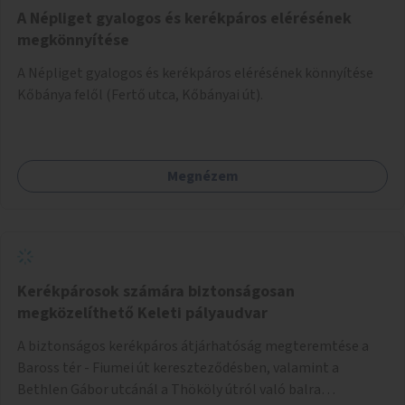
A Népliget gyalogos és kerékpáros elérésének
megkönnyítése
A Népliget gyalogos és kerékpáros elérésének könnyítése
Kőbánya felől (Fertő utca, Kőbányai út).
Megnézem
Kerékpárosok számára biztonságosan
megközelíthető Keleti pályaudvar
A biztonságos kerékpáros átjárhatóság megteremtése a
Baross tér - Fiumei út kereszteződésben, valamint a
Bethlen Gábor utcánál a Thököly útról való balra