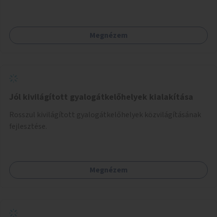
kanyarodás biztosítása a Festetics György utca irányába.
Megnézem
Jól kivilágított gyalogátkelőhelyek kialakítása
Rosszul kivilágított gyalogátkelőhelyek közvilágításának
fejlesztése.
Megnézem