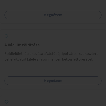
Megnézem
A Váci út zöldítése
Zöldfelület létrehozása a Váci út újlipótvárosi szakaszán a
Lehel utcától kifelé a fasor mentén beton feltörésével.
Megnézem