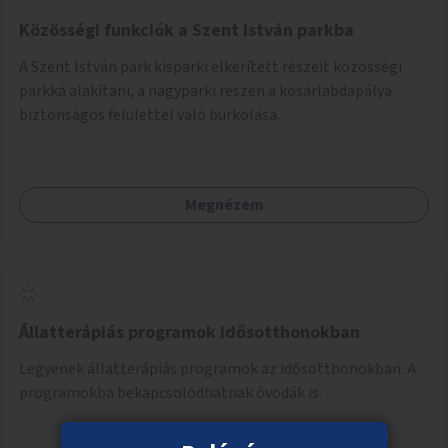
Közösségi funkciók a Szent István parkba
A Szent István park kisparki elkerített részeit közösségi
parkká alakítani, a nagyparki részen a kosárlabdapálya
biztonságos felülettel való burkolása.
Megnézem
Állatterápiás programok idősotthonokban
Legyenek állatterápiás programok az idősotthonokban. A
programokba bekapcsolódhatnak óvodák is.