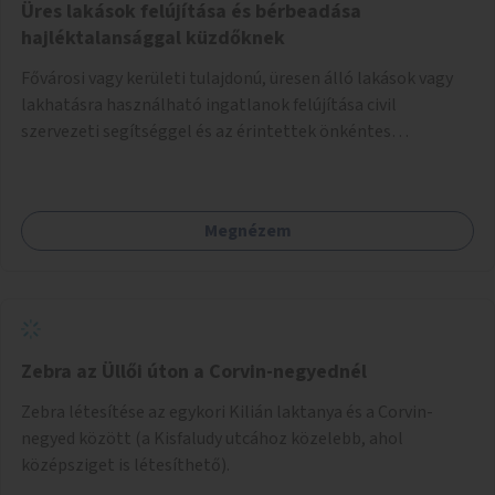
Üres lakások felújítása és bérbeadása
hajléktalansággal küzdőknek
Fővárosi vagy kerületi tulajdonú, üresen álló lakások vagy
lakhatásra használható ingatlanok felújítása civil
szervezeti segítséggel és az érintettek önkéntes
munkájával, majd a kialakított lakások, lakóegységek
bérbeadása rászorulók számára.
Megnézem
Zebra az Üllői úton a Corvin-negyednél
Zebra létesítése az egykori Kilián laktanya és a Corvin-
negyed között (a Kisfaludy utcához közelebb, ahol
középsziget is létesíthető).