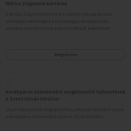
Móricz Zsigmond körtéren
A Móricz Zsigmond körtérre 5 irányból futnak be utak,
amelyeken lehetséges a biztonságos kerékpározás,
azonban a körtérre érve a Bartók Béla út kivételével
mindegyik kerékpáros útvonal megszakad. Alakítsuk ki a
kerékpáros útvonalak összekötését!
Megnézem
Kerékpáros közlekedést megkönnyítő fejlesztések
a Szent István körúton
Olyan fejlesztések megvalósítása, amelyek lehetővé teszik
a kerékpáros közlekedést a Szent István körúton.