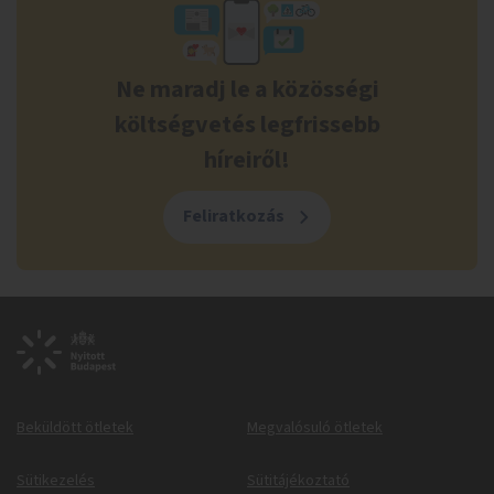
Ne maradj le a közösségi
költségvetés legfrissebb
híreiről!
Feliratkozás
Beküldött ötletek
Megvalósuló ötletek
Sütikezelés
Sütitájékoztató