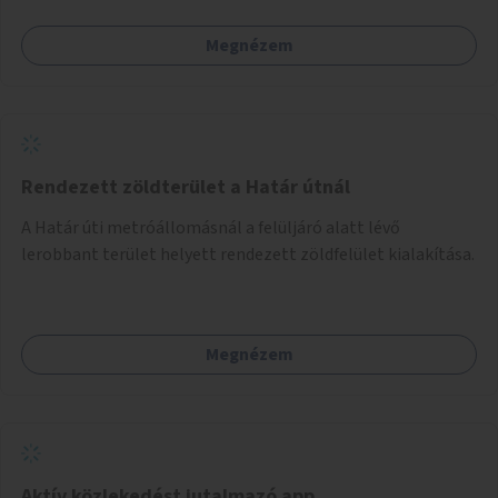
Megnézem
Rendezett zöldterület a Határ útnál
A Határ úti metróállomásnál a felüljáró alatt lévő
lerobbant terület helyett rendezett zöldfelület kialakítása.
Megnézem
Aktív közlekedést jutalmazó app