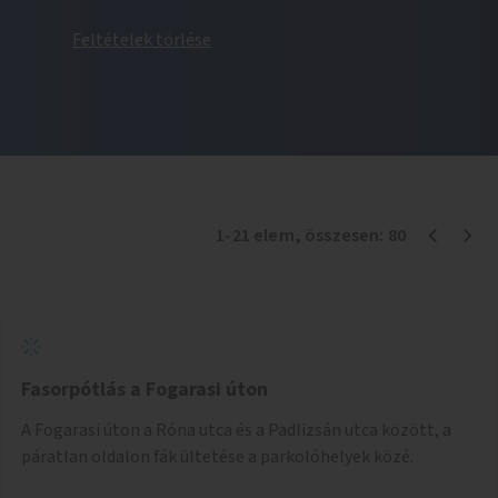
Feltételek törlése
1
-
21
elem
, összesen:
80
Fasorpótlás a Fogarasi úton
A Fogarasi úton a Róna utca és a Padlizsán utca között, a
páratlan oldalon fák ültetése a parkolóhelyek közé.