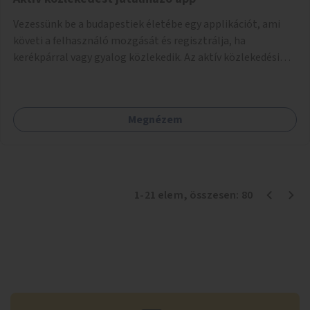
Vezessünk be a budapestiek életébe egy applikációt, ami
követi a felhasználó mozgását és regisztrálja, ha
kerékpárral vagy gyalog közlekedik. Az aktív közlekedési
formákat virtuálisan jutalmazza, amit az együttműködő
üzleti partnereknél kedvezményekre, ajándékokra válthat a
felhasználó.
Megnézem
1
-
21
elem
, összesen:
80