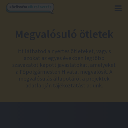
Megvalósuló ötletek
Itt láthatod a nyertes ötleteket, vagyis
azokat az egyes években legtöbb
szavazatot kapott javaslatokat, amelyeket
a Főpolgármesteri Hivatal megvalósít. A
megvalósulás állapotáról a projektek
adatlapján tájékoztatást adunk.