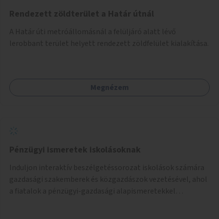
Rendezett zöldterület a Határ útnál
A Határ úti metróállomásnál a felüljáró alatt lévő
lerobbant terület helyett rendezett zöldfelület kialakítása.
Megnézem
Pénzügyi ismeretek iskolásoknak
Induljon interaktív beszélgetéssorozat iskolások számára
gazdasági szakemberek és közgazdászok vezetésével, ahol
a fiatalok a pénzügyi-gazdasági alapismeretekkel
kapcsolatban tájékozódhatnak. A program többalkalmas
lenne, heti rendszerességgel tartanák iskolai csoportok