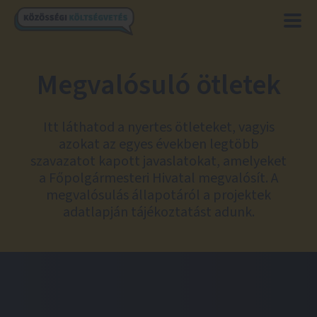
Megvalósuló ötletek
Itt láthatod a nyertes ötleteket, vagyis
azokat az egyes években legtöbb
szavazatot kapott javaslatokat, amelyeket
a Főpolgármesteri Hivatal megvalósít. A
megvalósulás állapotáról a projektek
adatlapján tájékoztatást adunk.