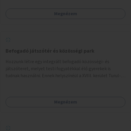
Megnézem
Befogadó játszótér és közösségi park
Hozzunk létre egy integrált befogadó közösségi- és
játszóteret, melyet testi fogyatékkal élő gyerekek is
tudnak használni. Ennek helyszínéül a XVIII. kerület Turul-
park területe lenne megfelelő, mely mind elérhetőségét,
mind infrastrukturális adottságait tekintve alkalmas egy új
játszótér kialakítására.
Megnézem