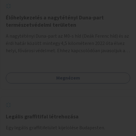
Élőhelykezelés a nagytétényi Duna-part
természetvédelmi területen
A nagytétényi Duna-part az M0-s híd (Deák Ferenc híd) és az
érdi határ között mintegy 4,5 kilométeren 2022 óta élvez
helyi, fővárosi védelmet. Ehhez kapcsolódóan javasoljuk a
terület élőhelykezelését, a tájidegen, invazív fajok
ritkítását, visszaszorítását.
Megnézem
Legális graffitifal létrehozása
Egy legális graffitifelület kijelölése Budapesten.