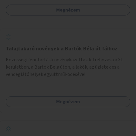
számára, önkormányzati intézményben vagy külső
Megnézem
helyszínen iskolai együttműködéssel. A szervezést az
Önkormányzat koordinálná, a tematikát a szakemberek
alakítanák ki, külön figyelmet fordítva a hátrányos helyzetű
gyerekek bevonására is. A program pilot jelleggel indulna,
több korosztály számára.
Talajtakaró növények a Bartók Béla út fáihoz
Közösségi fenntartású növénykazetták létrehozása a XI.
kerületben, a Bartók Béla úton, a lakók, az üzletek és a
vendéglátóhelyek együttműködésével.
Megnézem