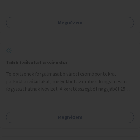
Megnézem
Több ivókutat a városba
Telepítsenek forgalmasabb városi csomópontokra,
parkokba ivókutakat, melyekből az emberek ingyenesen
fogyaszthatnak ivóvizet. A keretösszegből nagyjából 25
ivókút telepítése lehetséges.
Megnézem