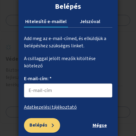
Belépés
Megnézem
Hitelesítő e-maillel
Jelszóval
Add meg az e-mail-címed, és elküldjük a
belépéshez szükséges linket.
Védettebb kerékpáros útvonalak
A csillaggal jelölt mezők kitöltése
kötelező
Biztonságos kerékpáros közlekedést lehetővé tevő
fejlesztések megvalósítása, ami jelentheti például a
E-mail-cím: *
kerékpárút fizikai elválasztását, szintbeli kiemelését,
optikai jelölését, az indirekt balra kanyarodási lehetőség
jelölését – különösen a veszélyesebb kereszteződésekben,
vagy akár egyes egyirányú utcák megnyitását
Adatkezelési tájékoztató
Megnézem
szembeforgalmú kerékpározásra.
Belépés
Mégse