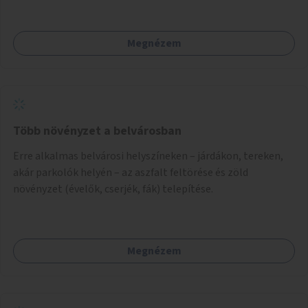
Megnézem
Több növényzet a belvárosban
Erre alkalmas belvárosi helyszíneken – járdákon, tereken,
akár parkolók helyén – az aszfalt feltörése és zöld
növényzet (évelők, cserjék, fák) telepítése.
Megnézem