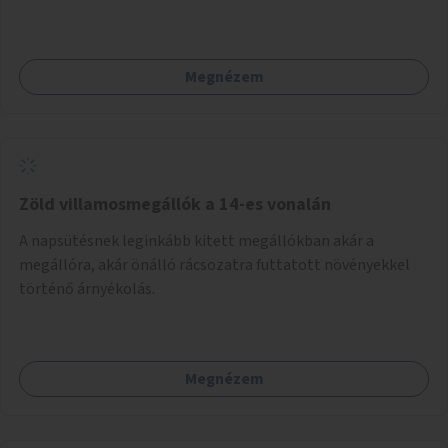
kijönni szándékozók – számára rehabilitációs otthon
megteremtése Budapest valamely peremkerületén,
civil/szakmai szervezeti háttérrel. A program a közvetlen
Megnézem
segítségen, biztonságnyújtáson kívül gazdálkodásba is
bevonja az ott lévő személyeket, és egyben a
környezettudatos és fenntartható élettel kapcsolatos
szemléletformálást is céljának tekinti.
Zöld villamosmegállók a 14-es vonalán
A napsütésnek leginkább kitett megállókban akár a
megállóra, akár önálló rácsozatra futtatott növényekkel
történő árnyékolás.
Megnézem