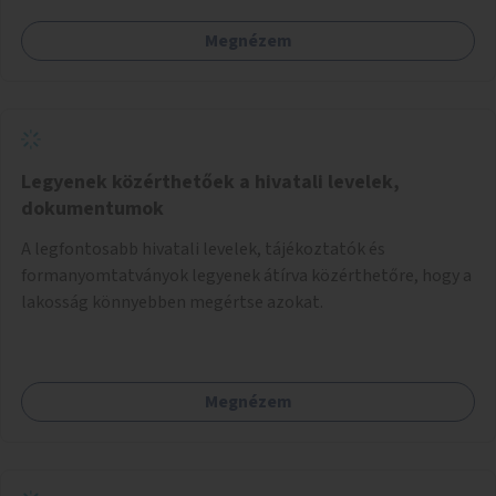
Megnézem
Legyenek közérthetőek a hivatali levelek,
dokumentumok
A legfontosabb hivatali levelek, tájékoztatók és
formanyomtatványok legyenek átírva közérthetőre, hogy a
lakosság könnyebben megértse azokat.
Megnézem