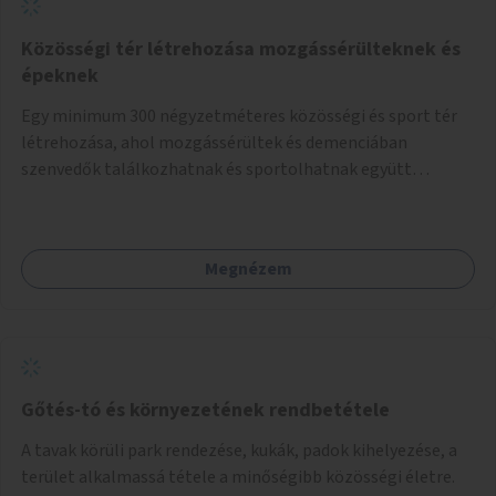
Közösségi tér létrehozása mozgássérülteknek és
épeknek
Egy minimum 300 négyzetméteres közösségi és sport tér
létrehozása, ahol mozgássérültek és demenciában
szenvedők találkozhatnak és sportolhatnak együtt
épekkel. Elsősorban egy pétanque pálya létrehozása lenne
célszerű, amit a legtöbb mozgásában korlátozott ember is
tud játszani, fontos, hogy a téren legyenek formájukban,
Megnézem
hangulatukban elkülönülő pontok, mezítlábas ösvények, az
egész legyen zöld és üdítő hangulatú.
Gőtés-tó és környezetének rendbetétele
A tavak körüli park rendezése, kukák, padok kihelyezése, a
terület alkalmassá tétele a minőségibb közösségi életre.