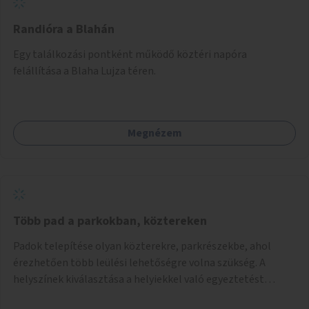
Randióra a Blahán
Egy találkozási pontként működő köztéri napóra
felállítása a Blaha Lujza téren.
Megnézem
Több pad a parkokban, köztereken
Padok telepítése olyan közterekre, parkrészekbe, ahol
érezhetően több leülési lehetőségre volna szükség. A
helyszínek kiválasztása a helyiekkel való egyeztetést
követően történhet.