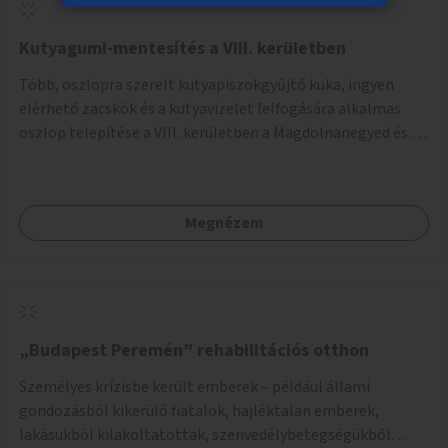
Kutyagumi-mentesítés a VIII. kerületben
Több, oszlopra szerelt kutyapiszokgyűjtő kuka, ingyen
elérhető zacskók és a kutyavizelet felfogására alkalmas
oszlop telepítése a VIII. kerületben a Magdolnanegyed és a
Palotanegyed néhány pontján, pilot jelleggel.
Megnézem
„Budapest Peremén” rehabilitációs otthon
Személyes krízisbe került emberek – például állami
gondozásból kikerülő fiatalok, hajléktalan emberek,
lakásukból kilakoltatottak, szenvedélybetegségükből