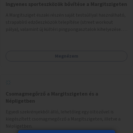
Ingyenes sporteszközök bővítése a Margitszigeten
A Margitsziget északi részén saját testsúllyal használható,
strapabíró edzőeszközök telepítése (street workout
pálya), valamint új kültéri pingpongasztalok kihelyezése. A
meglévő fitneszterület jelenleg alig felszerelt, így
kihasználatlan. A pingpongasztalok telepítésével egy
népszerű, ingyenes sportolási lehetőség válna elérhetővé a
Megnézem
sziget északi felén, ahol jelenleg egyetlen asztal sem
található.
Csomagmegőrző a Margitszigeten és a
Népligetben
Egyedi szekrényekből álló, lehetőleg egy öltözővel is
kiegészített csomagmegőrző a Margitszigeten, illetve a
Népligetben.