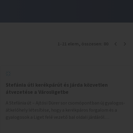
1
-
21
elem
, összesen:
80
Stefánia úti kerékpárút és járda közvetlen
átvezetése a Városligetbe
A Stefánia út – Ajtósi Dürer sor csomópontban új gyalogos-
átkelőhely létesítése, hogy a kerékpáros forgalom és a
gyalogosok a Liget felé vezető bal oldali járdáról
közvetlenül átkelhessenek a Városligetbe.