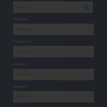
Időszak:
Kategória:
Kerület:
Állapot: