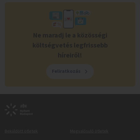
Ne maradj le a közösségi
költségvetés legfrissebb
híreiről!
Feliratkozás
Beküldött ötletek
Megvalósuló ötletek