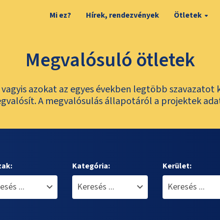
Mi ez?
Hírek, rendezvények
Ötletek
Megvalósuló ötletek
t, vagyis azokat az egyes években legtöbb szavazatot 
valósít. A megvalósulás állapotáról a projektek ada
zak:
Kategória:
Kerület: