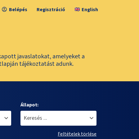
Belépés
Regisztráció
English
kapott javaslatokat, amelyeket a
tlapján tájékoztatást adunk.
Állapot:
Feltételek törlése