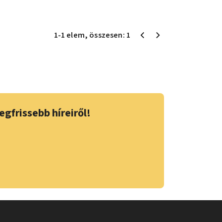
1
-
1
elem
, összesen:
1
egfrissebb híreiről!