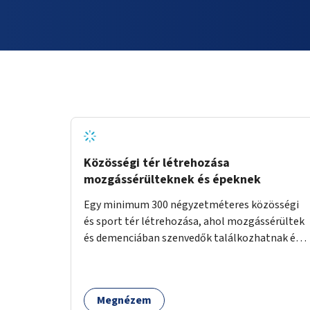
Közösségi tér létrehozása
mozgássérülteknek és épeknek
Egy minimum 300 négyzetméteres közösségi
és sport tér létrehozása, ahol mozgássérültek
és demenciában szenvedők találkozhatnak és
sportolhatnak együtt épekkel. Elsősorban egy
pétanque pálya létrehozása lenne célszerű,
amit a legtöbb mozgásában korlátozott
Megnézem
ember is tud játszani, fontos, hogy a téren