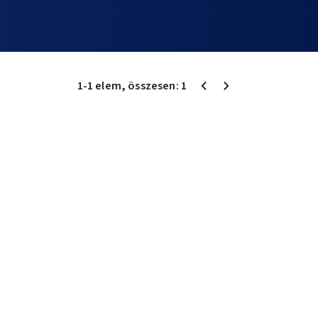
1
-
1
elem
, összesen:
1