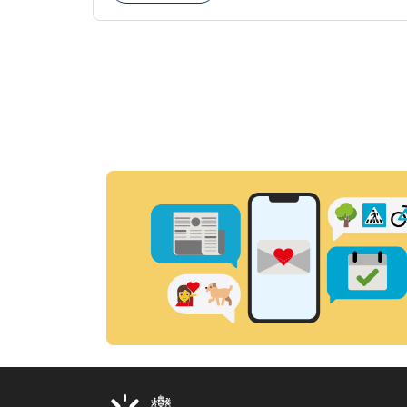
legyenek formájukban, hangulatukban
elkülönülő pontok, mezítlábas ösvények, az
egész legyen zöld és üdítő hangulatú.