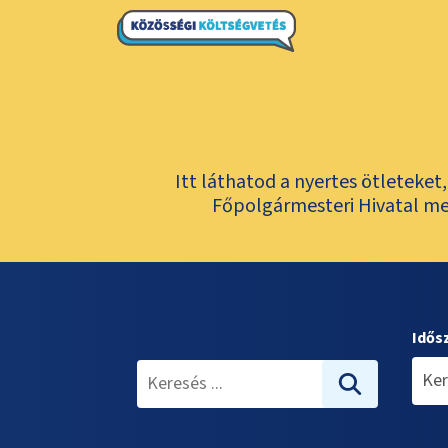
Itt láthatod a nyertes ötleteke
Főpolgármesteri Hivatal meg
Idős