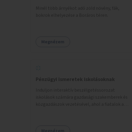
Minél több árnyékot adó zöld növény, fák,
bokrok elhelyezése a Boráros téren.
Megnézem
Pénzügyi ismeretek iskolásoknak
Induljon interaktív beszélgetéssorozat
iskolások számára gazdasági szakemberek és
közgazdászok vezetésével, ahol a fiatalok a
pénzügyi-gazdasági alapismeretekkel
kapcsolatban tájékozódhatnak. A program
többalkalmas lenne, heti rendszerességgel
Megnézem