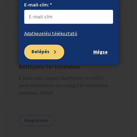
mintaprojekt, amelynek alapján fel lehet
E-mail-cím: *
mérni, milyen feladatokkal jár a kerület
számára az üzemeltetés.
Megnézem
Adatkezelési tájékoztató
Belépés
Mégse
A budai alsó rakpart fásítása a
Batthyány tér közelében
A budai alsó rakpart Batthyány tér előtti
parkolófelületén közösségi tér kialakítása
padokkal, fákkal.
Megnézem