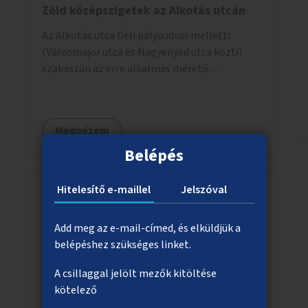
Zöld középszigetek az Alkotás utcán
Az Alkotás utca Déli pályaudvar melletti
(Városmajor utca és Nagyenyed utca közti)
szakaszán az erre alkalmas méretű
középszigetek zöldítése.
Megnézem
Belépés
Hitelesítő e-maillel
Jelszóval
Fedett kerékpártárolók létesítése
Add meg az e-mail-címed, és elküldjük a
társasházak, lakótelepek környékén
belépéshez szükséges linket.
A Fővárosi Önkormányzat hirdessen pályázatot
A csillaggal jelölt mezők kitöltése
kerületek részére lakótelepi/társasházi közös,
kötelező
zárható, fedett kerékpártárolókra. Induljon egy