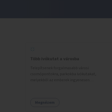
Több ivókutat a városba
Telepítsenek forgalmasabb városi
csomópontokra, parkokba ivókutakat,
melyekből az emberek ingyenesen
fogyaszthatnak ivóvizet. A keretösszegből
nagyjából 25 ivókút telepítése lehetséges.
Megnézem