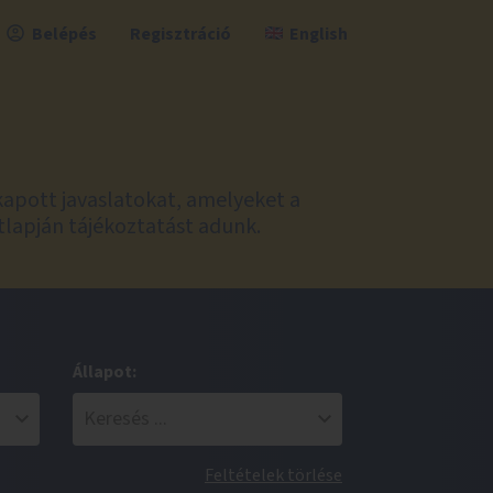
Belépés
Regisztráció
English
kapott javaslatokat, amelyeket a
tlapján tájékoztatást adunk.
Állapot:
Feltételek törlése