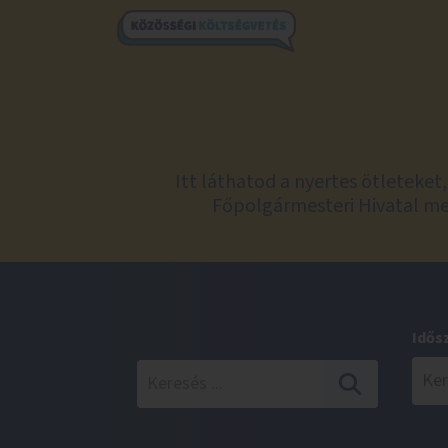
Itt láthatod a nyertes ötleteke
Főpolgármesteri Hivatal meg
Idős