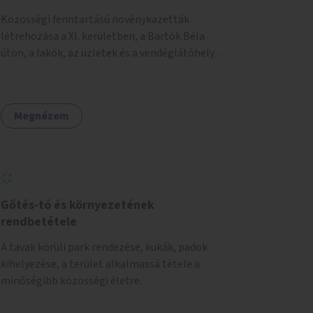
Közösségi fenntartású növénykazetták
létrehozása a XI. kerületben, a Bartók Béla
úton, a lakók, az üzletek és a vendéglátóhelyek
együttműködésével.
Megnézem
Gőtés-tó és környezetének
rendbetétele
A tavak körüli park rendezése, kukák, padok
kihelyezése, a terület alkalmassá tétele a
minőségibb közösségi életre.