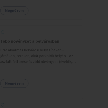
Megnézem
Több növényzet a belvárosban
Erre alkalmas belvárosi helyszíneken –
járdákon, tereken, akár parkolók helyén – az
aszfalt feltörése és zöld növényzet (évelők,
cserjék, fák) telepítése.
Megnézem