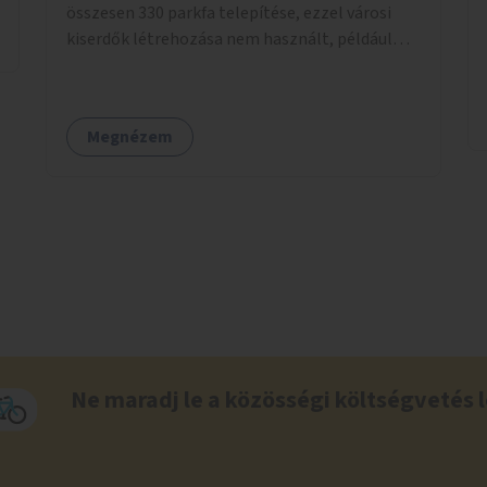
összesen 330 parkfa telepítése, ezzel városi
kiserdők létrehozása nem használt, például
rozsdaövezeti telkeken, 3 év gondozással.
Megnézem
Ne maradj le a közösségi költségvetés l