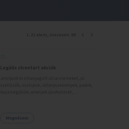
1
-
21
elem
, összesen:
80
Legális streetart akciók
Jelöljünk ki elhanyagolt utcai elemeket, pl.
szellőzők, oszlopok, villanyszekrények, padok,
buszmegállók, amelyek újrafestését,
dekorálását civilekre bíznánk. Támogassuk a
közösségi alapon való megújulást a szükséges
eszközökkel.
Megnézem