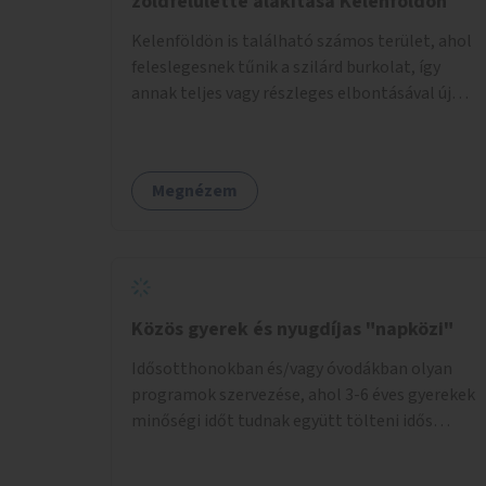
zöldfelületté alakítása Kelenföldön
Kelenföldön is található számos terület, ahol
feleslegesnek tűnik a szilárd burkolat, így
annak teljes vagy részleges elbontásával új
zöldfelületeket hozhatnánk létre. Ilyenek
például az Etele út 19. és Mérnök utca 32.
közötti, vagy a Fraknó utca 22/b és a Bártfai
Megnézem
utca közötti aszfaltos területek.
Közös gyerek és nyugdíjas "napközi"
Idősotthonokban és/vagy óvodákban olyan
programok szervezése, ahol 3-6 éves gyerekek
minőségi időt tudnak együtt tölteni idős
emberekkel, akik társaságra, beszélgetésre
vágynak.