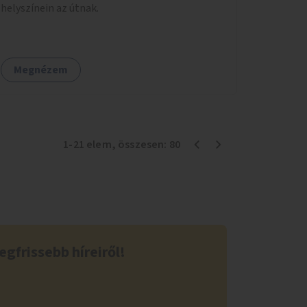
helyszínein az útnak.
Megnézem
1
-
21
elem
, összesen:
80
egfrissebb híreiről!