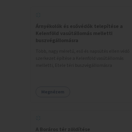
Árnyékolók és esővédők telepítése a
Kelenföld vasútállomás melletti
buszvégállomásra
Több, nagy méretű, eső és napsütés ellen védő
szerkezet építése a Kelenföld vasútállomás
melletti, Etele téri buszvégállomásra
Megnézem
A Boráros tér zöldítése