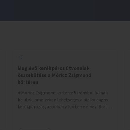
Meglévő kerékpáros útvonalak
összekötése a Móricz Zsigmond
körtéren
A Móricz Zsigmond körtérre 5 irányból futnak
be utak, amelyeken lehetséges a biztonságos
kerékpározás, azonban a körtérre érve a Bartók
Béla út kivételével mindegyik kerékpáros
útvonal megszakad. Alakítsuk ki a kerékpáros
útvonalak összekötését!