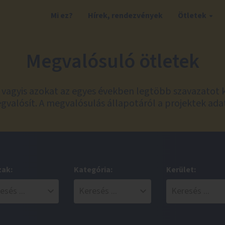
Mi ez?
Hírek, rendezvények
Ötletek
Megvalósuló ötletek
t, vagyis azokat az egyes években legtöbb szavazatot 
valósít. A megvalósulás állapotáról a projektek ada
zak:
Kategória:
Kerület: