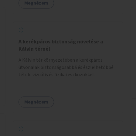
Megnézem
A kerékpáros biztonság növelése a
Kálvin térnél
A Kálvin tér környezetében a kerékpáros
útvonalak biztonságosabbá és észlelhetőbbé
tétele vizuális és fizikai eszközökkel.
Megnézem