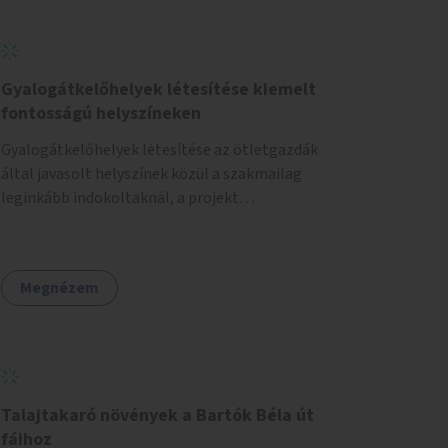
Gyalogátkelőhelyek létesítése kiemelt
fontosságú helyszíneken
Gyalogátkelőhelyek létesítése az ötletgazdák
által javasolt helyszínek közül a szakmailag
leginkább indokoltaknál, a projekt
költségkeretéből.
Megnézem
Talajtakaró növények a Bartók Béla út
fáihoz