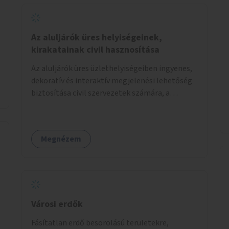
Az aluljárók üres helyiségeinek,
kirakatainak civil hasznosítása
Az aluljárók üres üzlethelyiségeiben ingyenes,
dekoratív és interaktív megjelenési lehetőség
biztosítása civil szervezetek számára, a
társadalmi felelősségvállalás jegyében. A cél,
hogy közérdekű, segítő tevékenységeket
mutassanak be látványos, gondolatébresztő
Megnézem
formában, például rajzokkal, kérdésekkel,
üzenetküldési lehetőséggel vagy
akciónapokkal – bérleti és közüzemi díjak
nélkül, a jelenlegi elhanyagolt állapot helyett.
Városi erdők
Fásítatlan erdő besorolású területekre,