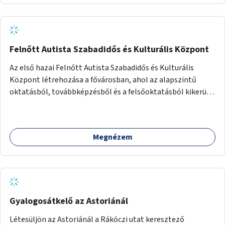
Felnőtt Autista Szabadidős és Kulturális Központ
Az első hazai Felnőtt Autista Szabadidős és Kulturális
Központ létrehozása a fővárosban, ahol az alapszintű
oktatásból, továbbképzésből és a felsőoktatásból kikerülő
autista fiatalok élethosszig tartó támogatásra és
közösségekre találhatnak.
Megnézem
Gyalogosátkelő az Astoriánál
Létesüljön az Astoriánál a Rákóczi utat keresztező