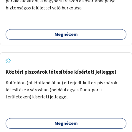
parkká alakítani, a nagyparki részen a kosárlabdapálya
biztonságos felülettel való burkolása.
Megnézem
Köztéri piszoárok létesítése kísérleti jelleggel
Külföldön (pl. Hollandiában) elterjedt kültéri piszoárok
létesítése a városban (például egyes Duna-parti
területeken) kísérleti jelleggel.
Megnézem