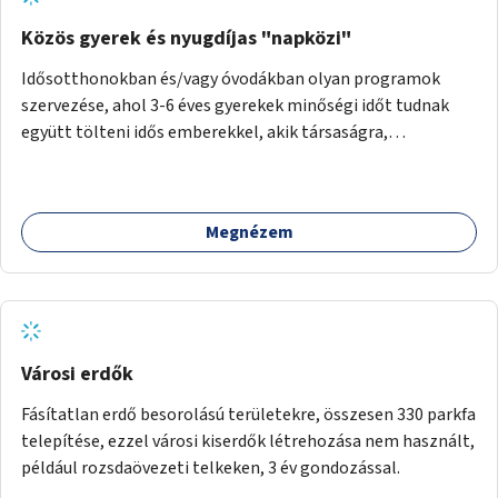
Közös gyerek és nyugdíjas "napközi"
Idősotthonokban és/vagy óvodákban olyan programok
szervezése, ahol 3-6 éves gyerekek minőségi időt tudnak
együtt tölteni idős emberekkel, akik társaságra,
beszélgetésre vágynak.
Megnézem
Városi erdők
Fásítatlan erdő besorolású területekre, összesen 330 parkfa
telepítése, ezzel városi kiserdők létrehozása nem használt,
például rozsdaövezeti telkeken, 3 év gondozással.