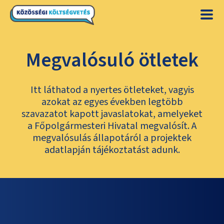
Megvalósuló ötletek
Itt láthatod a nyertes ötleteket, vagyis
azokat az egyes években legtöbb
szavazatot kapott javaslatokat, amelyeket
a Főpolgármesteri Hivatal megvalósít. A
megvalósulás állapotáról a projektek
adatlapján tájékoztatást adunk.