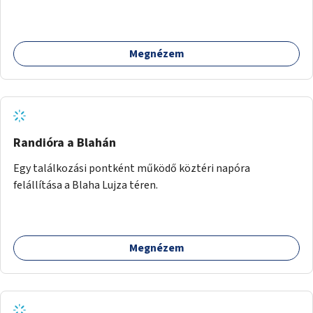
ivókút telepítése lehetséges.
Megnézem
Randióra a Blahán
Egy találkozási pontként működő köztéri napóra
felállítása a Blaha Lujza téren.
Megnézem