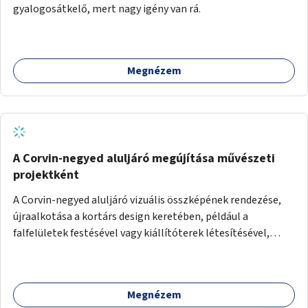
gyalogosátkelő, mert nagy igény van rá.
Megnézem
A Corvin-negyed aluljáró megújítása művészeti
projektként
A Corvin-negyed aluljáró vizuális összképének rendezése,
újraalkotása a kortárs design keretében, például a
falfelületek festésével vagy kiállítóterek létesítésével,
amelyekben kortárs designerek, művészek, tervezők
alkotásai, termékei jelenhetnének meg alkalmat adva a
bemutatkozásra, szélesebb körben való ismertségre.
Megnézem