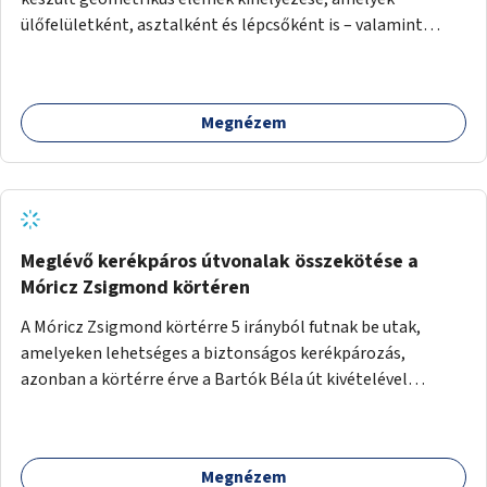
ülőfelületként, asztalként és lépcsőként is – valamint
néhány esetben extra funkcióval (kutyaitató, grill) –
használhatók. Civilek bevonása a fenntartásba.
Megnézem
Meglévő kerékpáros útvonalak összekötése a
Móricz Zsigmond körtéren
A Móricz Zsigmond körtérre 5 irányból futnak be utak,
amelyeken lehetséges a biztonságos kerékpározás,
azonban a körtérre érve a Bartók Béla út kivételével
mindegyik kerékpáros útvonal megszakad. Alakítsuk ki a
kerékpáros útvonalak összekötését!
Megnézem