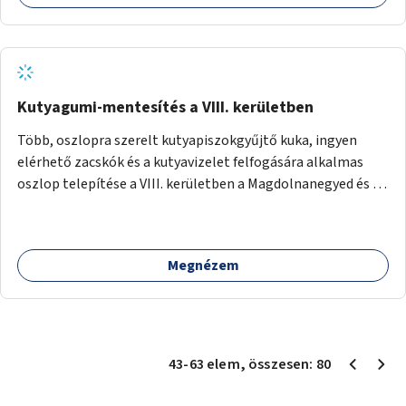
Kutyagumi-mentesítés a VIII. kerületben
Több, oszlopra szerelt kutyapiszokgyűjtő kuka, ingyen
elérhető zacskók és a kutyavizelet felfogására alkalmas
oszlop telepítése a VIII. kerületben a Magdolnanegyed és a
Palotanegyed néhány pontján, pilot jelleggel.
Megnézem
43
-
63
elem
, összesen:
80