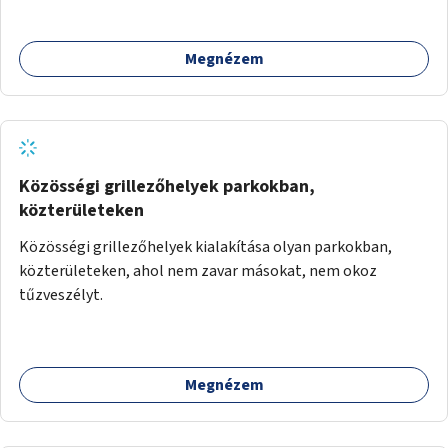
lehetőség arra, hogy a közösség tagjai is segítsenek
egymásnak, megosszák tudásukat.
Megnézem
Közösségi grillezőhelyek parkokban,
közterületeken
Közösségi grillezőhelyek kialakítása olyan parkokban,
közterületeken, ahol nem zavar másokat, nem okoz
tűzveszélyt.
Megnézem