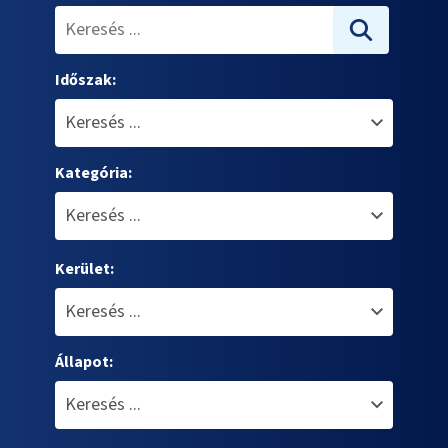
Időszak:
Kategória:
Kerület:
Állapot: