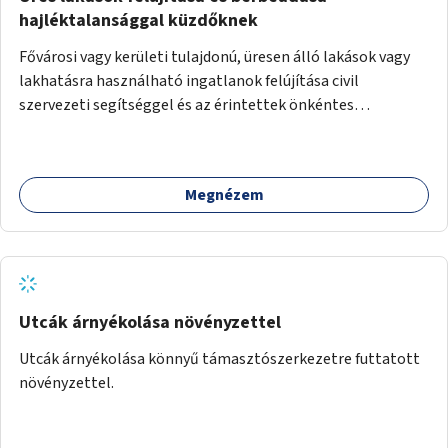
hajléktalansággal küzdőknek
Fővárosi vagy kerületi tulajdonú, üresen álló lakások vagy
lakhatásra használható ingatlanok felújítása civil
szervezeti segítséggel és az érintettek önkéntes
munkájával, majd a kialakított lakások, lakóegységek
bérbeadása rászorulók számára.
Megnézem
Utcák árnyékolása növényzettel
Utcák árnyékolása könnyű támasztószerkezetre futtatott
növényzettel.