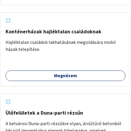
Konténerházak hajléktalan családoknak
Hajléktalan családok lakhatásának megoldására mobil
házak telepítése.
Megnézem
Ülőfelületek a Duna-parti rézsűn
A belvárosi Duna-parti rézsűkre olyan, árvíztűrő betonból
készült geometrikus elemek kihelyezése, amelyek