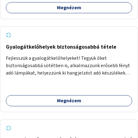
Megnézem
Gyalogátkelőhelyek biztonságosabbá tétele
Fejlesszük a gyalogátkelőhelyeket! Tegyük őket
biztonságosabbá sötétben is, alkalmazzunk erősebb fényt
adó lámpákat, helyezzünk ki hangjelzést adó készülékeket
és taktilis jelzéseket a vakok és gyengénlátók számára.
Megnézem