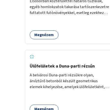
Elsősorban közterülettel határos tűzfalak,
egyéb homlokzatok takarása tartószerkezetre
futtatott futónövényekkel, esetleg ezekhez
kapcsolódóan lugasok kialakítása. Ezzel olyan
belvárosi helyszíneken növelhető a
zöldfelületek mennyisége, ahol helyhiány
Megnézem
miatt másra nincs lehetőség.
Ülőfelületek a Duna-parti rézsűn
A belvárosi Duna-parti rézsűkre olyan,
árvíztűrő betonból készült geometrikus
elemek kihelyezése, amelyek ülőfelületként,
asztalként és lépcsőként is – valamint néhány
esetben extra funkcióval (kutyaitató, grill) –
használhatók. Civilek bevonása a fenntartásba.
Megnézem