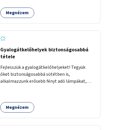
Megnézem
Gyalogátkelőhelyek biztonságosabbá
tétele
Fejlesszük a gyalogátkelőhelyeket! Tegyük
őket biztonságosabbá sötétben is,
alkalmazzunk erősebb fényt adó lámpákat,
helyezzünk ki hangjelzést adó készülékeket és
taktilis jelzéseket a vakok és gyengénlátók
számára.
Megnézem