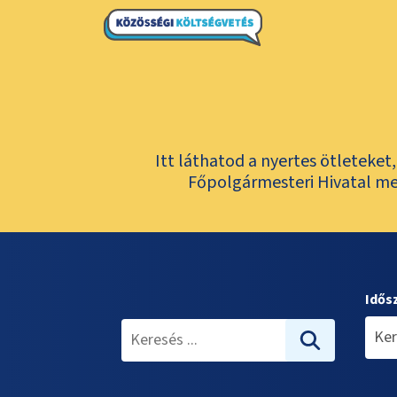
Itt láthatod a nyertes ötleteke
Főpolgármesteri Hivatal meg
Idős