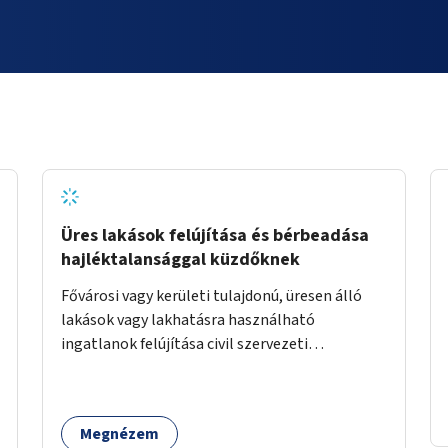
Üres lakások felújítása és bérbeadása
hajléktalansággal küzdőknek
Fővárosi vagy kerületi tulajdonú, üresen álló
lakások vagy lakhatásra használható
ingatlanok felújítása civil szervezeti
segítséggel és az érintettek önkéntes
munkájával, majd a kialakított lakások,
lakóegységek bérbeadása rászorulók számára.
Megnézem