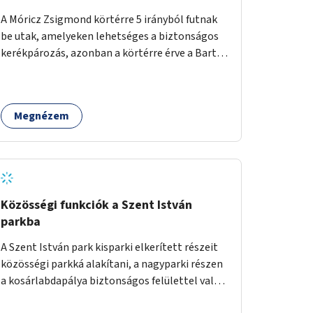
A Móricz Zsigmond körtérre 5 irányból futnak
be utak, amelyeken lehetséges a biztonságos
kerékpározás, azonban a körtérre érve a Bartók
Béla út kivételével mindegyik kerékpáros
útvonal megszakad. Alakítsuk ki a kerékpáros
útvonalak összekötését!
Megnézem
Közösségi funkciók a Szent István
parkba
A Szent István park kisparki elkerített részeit
közösségi parkká alakítani, a nagyparki részen
a kosárlabdapálya biztonságos felülettel való
burkolása.