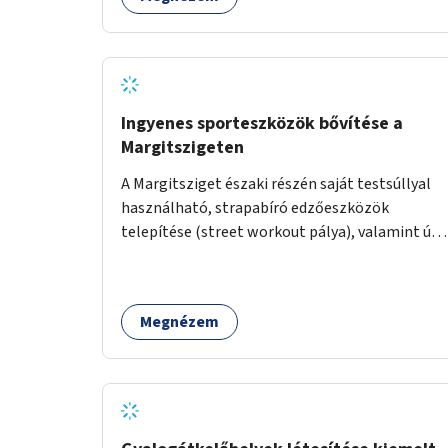
Ingyenes sporteszközök bővítése a
Margitszigeten
A Margitsziget északi részén saját testsúllyal
használható, strapabíró edzőeszközök
telepítése (street workout pálya), valamint új
kültéri pingpongasztalok kihelyezése. A
meglévő fitneszterület jelenleg alig felszerelt,
így kihasználatlan. A pingpongasztalok
Megnézem
telepítésével egy népszerű, ingyenes
sportolási lehetőség válna elérhetővé a sziget
északi felén, ahol jelenleg egyetlen asztal sem
található.