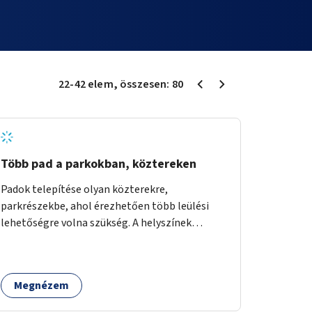
22
-
42
elem
, összesen:
80
Több pad a parkokban, köztereken
Padok telepítése olyan közterekre,
parkrészekbe, ahol érezhetően több leülési
lehetőségre volna szükség. A helyszínek
kiválasztása a helyiekkel való egyeztetést
követően történhet.
Megnézem