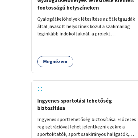
Gyalogátkelőhelyek létesítése kiemelt
fontosságú helyszíneken
Gyalogátkelőhelyek létesítése az ötletgazdák
által javasolt helyszínek közül a szakmailag
leginkább indokoltaknál, a projekt
költségkeretéből.
Megnézem
Ingyenes sportolási lehetőség
biztosítása
Ingyenes sportlehetőség biztosítása. Előzetes
regisztrációval lehet jelentkezni ezekre a
sportoktatók, sport szakirányos hallgatók,