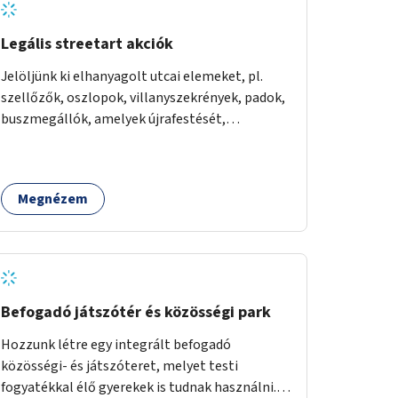
Legális streetart akciók
Jelöljünk ki elhanyagolt utcai elemeket, pl.
szellőzők, oszlopok, villanyszekrények, padok,
buszmegállók, amelyek újrafestését,
dekorálását civilekre bíznánk. Támogassuk a
közösségi alapon való megújulást a szükséges
eszközökkel.
Megnézem
Befogadó játszótér és közösségi park
Hozzunk létre egy integrált befogadó
közösségi- és játszóteret, melyet testi
fogyatékkal élő gyerekek is tudnak használni.