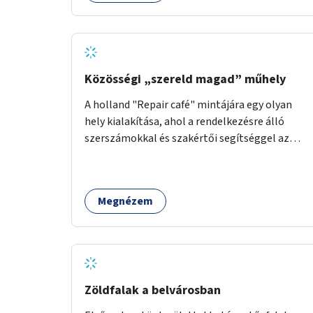
körben való ismertségre.
Közösségi „szereld magad” műhely
A holland "Repair café" mintájára egy olyan
hely kialakítása, ahol a rendelkezésre álló
szerszámokkal és szakértői segítséggel az
ember maga megjavíthat elromlott tárgyakat.
A műhely egyben találkozóhely is, lehetőség
arra, hogy a közösség tagjai is segítsenek
Megnézem
egymásnak, megosszák tudásukat.
Zöldfalak a belvárosban