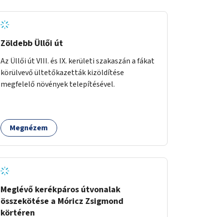
Zöldebb Üllői út
Az Üllői út VIII. és IX. kerületi szakaszán a fákat
körülvevő ültetőkazetták kizöldítése
megfelelő növények telepítésével.
Megnézem
Meglévő kerékpáros útvonalak
összekötése a Móricz Zsigmond
körtéren