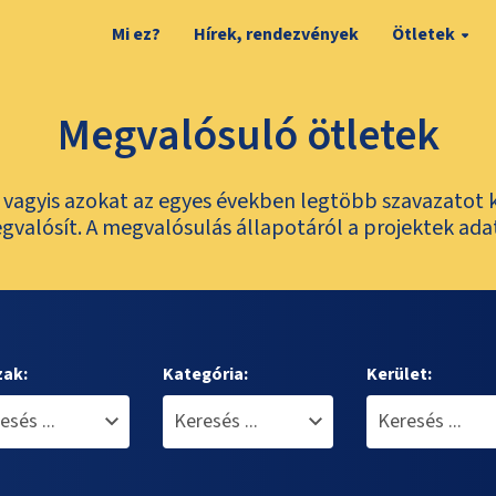
Mi ez?
Hírek, rendezvények
Ötletek
Megvalósuló ötletek
t, vagyis azokat az egyes években legtöbb szavazatot 
valósít. A megvalósulás állapotáról a projektek ada
zak:
Kategória:
Kerület: