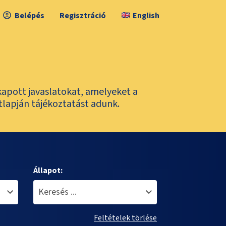
Belépés
Regisztráció
English
kapott javaslatokat, amelyeket a
tlapján tájékoztatást adunk.
Állapot:
Feltételek törlése