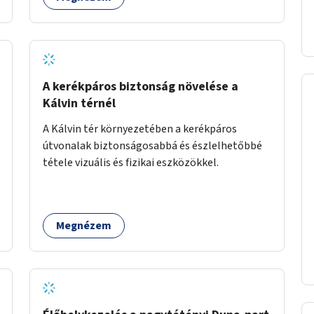
A kerékpáros biztonság növelése a
Kálvin térnél
A Kálvin tér környezetében a kerékpáros
útvonalak biztonságosabbá és észlelhetőbbé
tétele vizuális és fizikai eszközökkel.
Megnézem