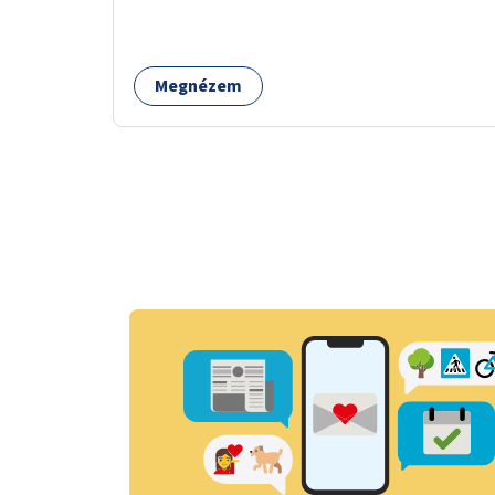
önkéntesek által tartott programokra.
Megnézem