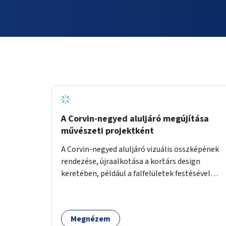
A Corvin-negyed aluljáró megújítása
művészeti projektként
A Corvin-negyed aluljáró vizuális összképének
rendezése, újraalkotása a kortárs design
keretében, például a falfelületek festésével
vagy kiállítóterek létesítésével, amelyekben
kortárs designerek, művészek, tervezők
alkotásai, termékei jelenhetnének meg
Megnézem
alkalmat adva a bemutatkozásra, szélesebb