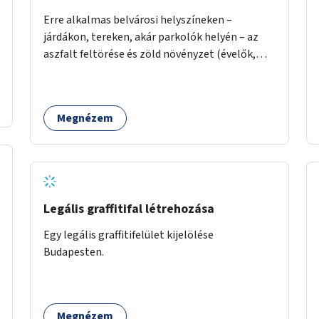
Erre alkalmas belvárosi helyszíneken –
járdákon, tereken, akár parkolók helyén – az
aszfalt feltörése és zöld növényzet (évelők,
cserjék, fák) telepítése.
Megnézem
Legális graffitifal létrehozása
Egy legális graffitifelület kijelölése
Budapesten.
Megnézem