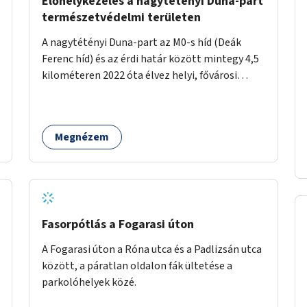
Élőhelykezelés a nagytétényi Duna-part
természetvédelmi területen
A nagytétényi Duna-part az M0-s híd (Deák
Ferenc híd) és az érdi határ között mintegy 4,5
kilométeren 2022 óta élvez helyi, fővárosi
védelmet. Ehhez kapcsolódóan javasoljuk a
terület élőhelykezelését, a tájidegen, invazív
fajok ritkítását, visszaszorítását.
Megnézem
Fasorpótlás a Fogarasi úton
A Fogarasi úton a Róna utca és a Padlizsán utca
között, a páratlan oldalon fák ültetése a
parkolóhelyek közé.